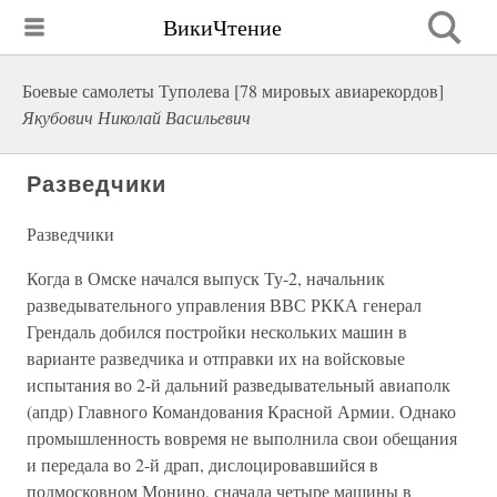
ВикиЧтение
Боевые самолеты Туполева [78 мировых авиарекордов]
Якубович Николай Васильевич
Разведчики
Разведчики
Когда в Омске начался выпуск Ту-2, начальник
разведывательного управления ВВС РККА генерал
Грендаль добился постройки нескольких машин в
варианте разведчика и отправки их на войсковые
испытания во 2-й дальний разведывательный авиаполк
(апдр) Главного Командования Красной Армии. Однако
промышленность вовремя не выполнила свои обещания
и передала во 2-й драп, дислоцировавшийся в
подмосковном Монино, сначала четыре машины в