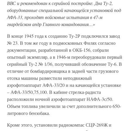
ВВС и рекомендован к серийной постройке. Два Ту-2,
оборудованные специальной качающейся установкой под
АФА-33, проходят войсковые испытания в 47-м
гвардейском апдр Главного командования…»
В конце 1945 года к созданию Ту-2Р подключился завод
№ 23. В том же году в подмосковных Филях согласно
документации, разработанной в ОКБ-156, собрали
опытный экземпляр, а в 1946-м переоборудовали первый
серийный Ту-2 № 1/36, получивший обозначение Ту-6. В
отличие от бомбардировщика в задней части грузового
отсека машины разместили неподвижный
аэрофотоаппарат АФА-33/20 и на качающейся установке
– АФА-33/50,75,100. В кабине стрелка-радиста
расположили ночной аэрофотоаппарат НАФА-3с/50.
Объем топлива увеличили за счет дополнительного 650-
литрового бензобака.
Кроме этого, установили радиокомпас СЦР-269Ж и