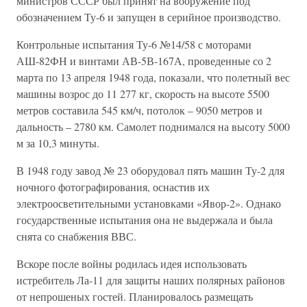
министров СССР был принят на вооружение под
обозначением Ту-6 и запущен в серийное производство.
Контрольные испытания Ту-6 №14/58 с моторами
АШ-82ФН и винтами АВ-5В-167А, проведенные со 2
марта по 13 апреля 1948 года, показали, что полетный вес
машины возрос до 11 277 кг, скорость на высоте 5500
метров составила 545 км/ч, потолок – 9050 метров и
дальность – 2780 км. Самолет поднимался на высоту 5000
м за 10,3 минуты.
В 1948 году завод № 23 оборудовал пять машин Ту-2 для
ночного фотографирования, оснастив их
электроосветительными установками «Явор-2». Однако
государственные испытания она не выдержала и была
снята со снабжения ВВС.
Вскоре после войны родилась идея использовать
истребитель Ла-11 для защиты наших полярных районов
от непрошеных гостей. Планировалось размещать