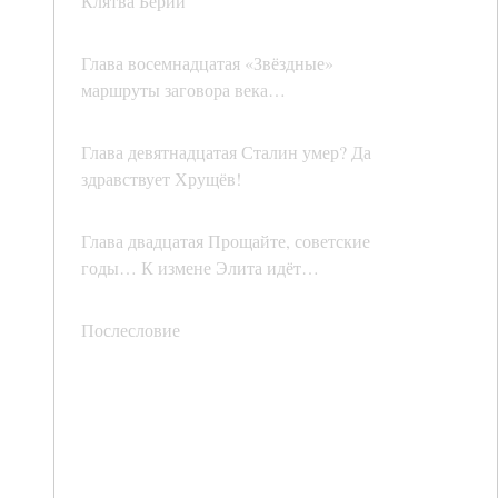
Клятва Берии
Глава восемнадцатая «Звёздные»
маршруты заговора века…
Глава девятнадцатая Сталин умер? Да
здравствует Хрущёв!
Глава двадцатая Прощайте, советские
годы… К измене Элита идёт…
Послесловие