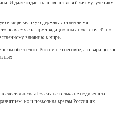
а. И даже отдавать первенство всё же ему, ученику
рую в мире великую державу с отличными
сто по всему спектру традиционных показателей, но
авственному влиянию в мире.
мог бы обеспечить России не спесивое, а товарищеское
равных.
 послесталинская Россия не только не подкрепила
 развитием, но и позволила врагам России их