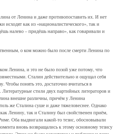
лина от Ленина и даже противопоставить их. И нет
ки исходят как из «националистического», так и
дёшь налево – придёшь направо», как говаривали и
твенным, о ком можно было после смерти Ленина по
ком Ленина, и это не было позой уже потому, что
совместными. Сталин действительно и ощущал себя
у. Чтобы понять это, достаточно вчитаться в
ы. Литературные стили двух партийных литераторов и
лина внешне различны, причём у Ленина
тиль же Сталина суше и даже тяжеловеснее. Однако
 как Ленину, так и Сталину был свойственен приём,
Риме. Оба выдвигали какой-то тезис, обосновывали
 момента вновь возвращались к этому основному тезису
ентами. Этим же были характерны и публичные речи