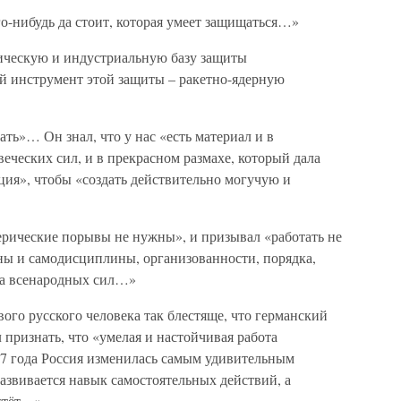
о-нибудь да стоит, которая умеет защищаться…»
ическую и индустриальную базу защиты
ой инструмент этой защиты – ракетно-ядерную
ать»… Он знал, что у нас «есть материал и в
веческих сил, и в прекрасном размахе, который дала
ция», чтобы «создать действительно могучую и
ерические порывы не нужны», и призывал «работать не
ны и самодисциплины, организованности, порядка,
ва всенародных сил…»
ого русского человека так блестяще, что германский
признать, что «умелая и настойчивая работа
17 года Россия изменилась самым удивительным
развивается навык самостоятельных действий, а
астёт…»