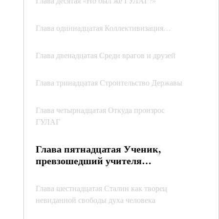
Глава десятая «Но был же ГУЛАГ?»
Глава одиннадцатая Коллективизация…
Глава двенадцатая Среди врагов и друзей
Глава тринадцатая Строительство Державы
Глава четырнадцатая Откуда произрос
ГУЛАГ
Глава пятнадцатая Ученик,
превзошедший учителя…
Глава шестнадцатая Сталин как творец
невиданной свободы духа человека