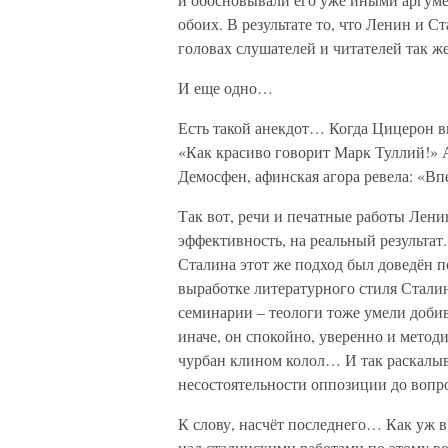
обоих. В результате то, что Ленин и С
головах слушателей и читателей так же
И еще одно…
Есть такой анекдот… Когда Цицерон в
«Как красиво говорит Марк Туллий!» 
Демосфен, афинская агора ревела: «Вп
Так вот, речи и печатные работы Лени
эффективность, на реальный результат.
Сталина этот же подход был доведён п
выработке литературного стиля Сталин
семинарии – теологи тоже умели добив
иначе, он спокойно, уверенно и методи
чурбан клином колол… И так раскалыв
несостоятельности оппозиции до вопр
К слову, насчёт последнего… Как уж в
над сталинскими работами по этому в