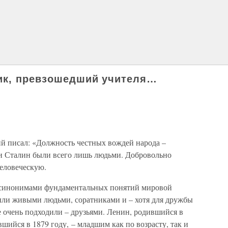
ник, превзошедший учителя…
й писал: «Должность честных вождей народа –
 и Сталин были всего лишь людьми. Добровольно
еловеческую.
 синонимами фундаментальных понятий мировой
были живыми людьми, соратниками и – хотя для дружбы
 очень подходили – друзьями. Ленин, родившийся в
шийся в 1879 году, – младшим как по возрасту, так и