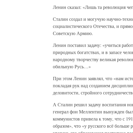
Ленин сказал: «Лишь та революция чег
Сталин создал и могучую научно-техн
социалистического Отечества, и прям
Советскую Армию.
Ленин поставил задачу: «учиться работ
природных богатствах, и в запасе чело
народному творчеству великая револю
обильную Русь…»
При этом Ленин заявлял, что «нам ист
покладая рук над созданием дисципли
деловитости, стройного сотрудничест
А Сталин решил задачу воспитания нов
генерал фон Меллентин вынужден был 
коммунистов привела к тому, что с 19
образом», что «у русского всё больше 
уровень его образования постоянно р