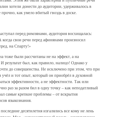
талин хотели донести до аудитории, удерживалось в
 прочно, как умело вбитый гвоздь в доске.
ыступал перед римлянами, аудитория восхищалась:
А когда свои речи перед афинянами произносил
еред, на Спарту!»
на тоже были рассчитаны не на эффект, а на
 И результат был, как правило, налицо! Однако у
очти до совершенства. Не исключено при этом, что при
 учёл и тот опыт, который он приобрёл в духовной
аться эффективности, а не эффектности. Так или
чно раз за разом бил в одну точку – как неподатливый
ал самые крепкие проблемы – от вскрытия
осов языкознания.
 последние десятилетия изгалялись все кому не лень
опросу. Мол, «невежественный вождь» самоуверенно