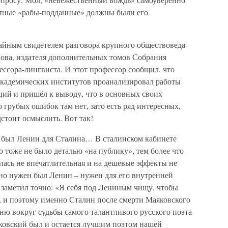
астные «рабы-подданные» должны были его
учайным свидетелем разговора крупного обществоведа-
ова, издателя дополнительных томов Собрания
ссора-лингвиста. И этот профессор сообщил, что
 академических институтов проанализировал работы
ций и пришёл к выводу, что в основных своих
 грубых ошибок там нет, зато есть ряд интересных,
стоит осмыслить. Вот так!
ем был Ленин для Сталина… В сталинском кабинете
о тоже не было деталью «на публику», тем более что
лась не впечатлительная и на дешевые эффекты не
ьно нужен был Ленин – нужен для его внутренней
заметил точно: «Я себя под Лениным чищу, чтобы
и поэтому именно Сталин после смерти Маяковского
ю вокруг судьбы самого талантливого русского поэта
яковский был и остается лучшим поэтом нашей