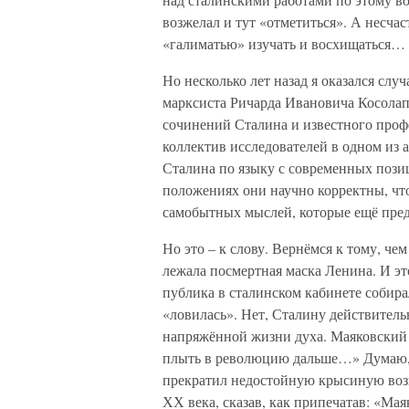
возжелал и тут «отметиться». А несч
«галиматью» изучать и восхищаться…
Но несколько лет назад я оказался сл
марксиста Ричарда Ивановича Косолап
сочинений Сталина и известного профе
коллектив исследователей в одном из
Сталина по языку с современных пози
положениях они научно корректны, что
самобытных мыслей, которые ещё пред
Но это – к слову. Вернёмся к тому, ч
лежала посмертная маска Ленина. И эт
публика в сталинском кабинете собира
«ловилась». Нет, Сталину действител
напряжённой жизни духа. Маяковский 
плыть в революцию дальше…» Думаю, 
прекратил недостойную крысиную возн
ХХ века, сказав, как припечатав: «Ма