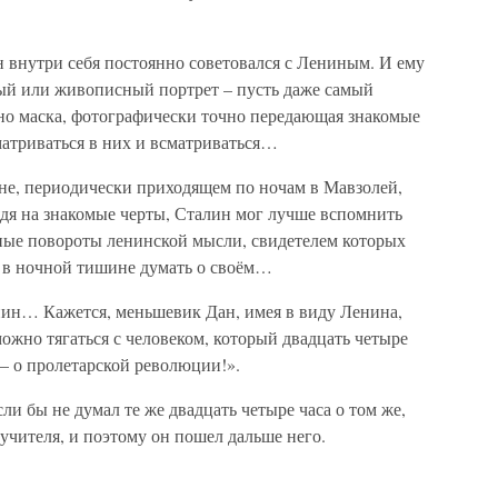
н внутри себя постоянно советовался с Лениным. И ему
ый или живописный портрет – пусть даже самый
но маска, фотографически точно передающая знакомые
матриваться в них и всматриваться…
ине, периодически приходящем по ночам в Мавзолей,
ядя на знакомые черты, Сталин мог лучше вспомнить
иные повороты ленинской мысли, свидетелем которых
 в ночной тишине думать о своём…
енин… Кажется, меньшевик Дан, имея в виду Ленина,
можно тягаться с человеком, который двадцать четыре
 – о пролетарской революции!».
ли бы не думал те же двадцать четыре часа о том же,
 учителя, и поэтому он пошел дальше него.