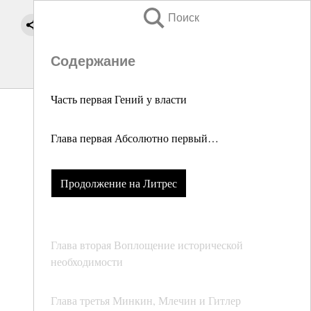
Поиск
Содержание
Часть первая Гений у власти
Глава первая Абсолютно первый…
Продолжение на Литрес
Глава вторая Воплощение исторической
необходимости
Глава третья Минкин, Млечин и Гитлер