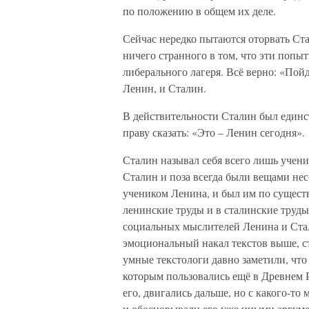
по положению в общем их деле.
Сейчас нередко пытаются оторвать Ста
ничего странного в том, что эти попыт
либерального лагеря. Всё верно: «Пой
Ленин, и Сталин.
В действительности Сталин был единс
праву сказать: «Это – Ленин сегодня».
Сталин называл себя всего лишь учени
Сталин и поза всегда были вещами не
учеником Ленина, и был им по существ
ленинские труды и в сталинские труд
социальных мыслителей Ленина и Ста
эмоциональный накал текстов выше, с
умные текстологи давно заметили, что
которым пользовались ещё в Древнем 
его, двигались дальше, но с какого-то
и обосновывали его уже иными аргум