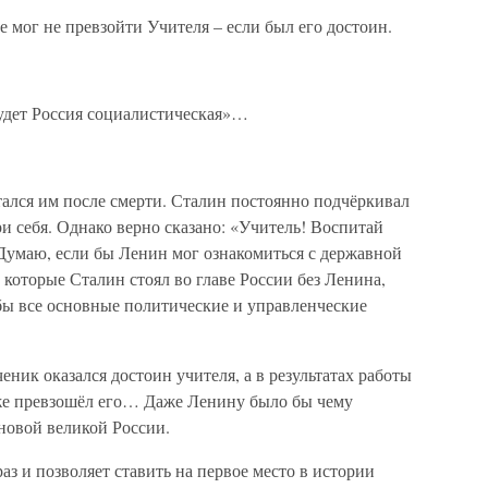
е мог не превзойти Учителя – если был его достоин.
будет Россия социалистическая»…
тался им после смерти. Сталин постоянно подчёркивал
ри себя. Однако верно сказано: «Учитель! Воспитай
 Думаю, если бы Ленин мог ознакомиться с державной
, которые Сталин стоял во главе России без Ленина,
ы все основные политические и управленческие
ченик оказался достоин учителя, а в результатах работы
же превзошёл его… Даже Ленину было бы чему
 новой великой России.
раз и позволяет ставить на первое место в истории