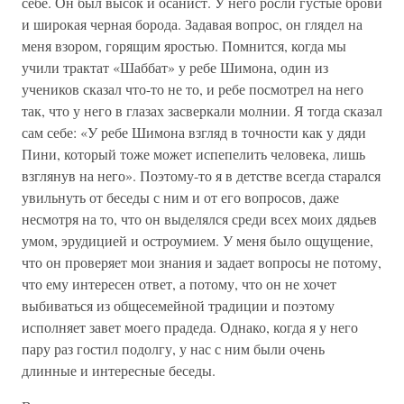
себе. Он был высок и осанист. У него росли густые брови
и широкая черная борода. Задавая вопрос, он глядел на
меня взором, горящим яростью. Помнится, когда мы
учили трактат «Шаббат» у ребе Шимона, один из
учеников сказал что-то не то, и ребе посмотрел на него
так, что у него в глазах засверкали молнии. Я тогда сказал
сам себе: «У ребе Шимона взгляд в точности как у дяди
Пини, который тоже может испепелить человека, лишь
взглянув на него». Поэтому-то я в детстве всегда старался
увильнуть от беседы с ним и от его вопросов, даже
несмотря на то, что он выделялся среди всех моих дядьев
умом, эрудицией и остроумием. У меня было ощущение,
что он проверяет мои знания и задает вопросы не потому,
что ему интересен ответ, а потому, что он не хочет
выбиваться из общесемейной традиции и поэтому
исполняет завет моего прадеда. Однако, когда я у него
пару раз гостил подолгу, у нас с ним были очень
длинные и интересные беседы.