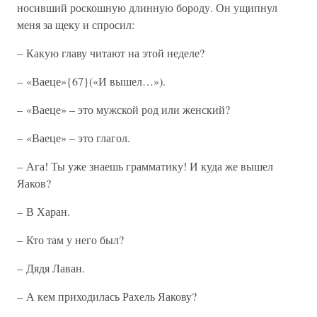
носивший роскошную длинную бороду. Он ущипнул
меня за щеку и спросил:
– Какую главу читают на этой неделе?
– «Ваеце»{67}(«И вышел…»).
– «Ваеце» – это мужской род или женский?
– «Ваеце» – это глагол.
– Ага! Ты уже знаешь грамматику! И куда же вышел
Яаков?
– В Харан.
– Кто там у него был?
– Дядя Лаван.
– А кем приходилась Рахель Яакову?