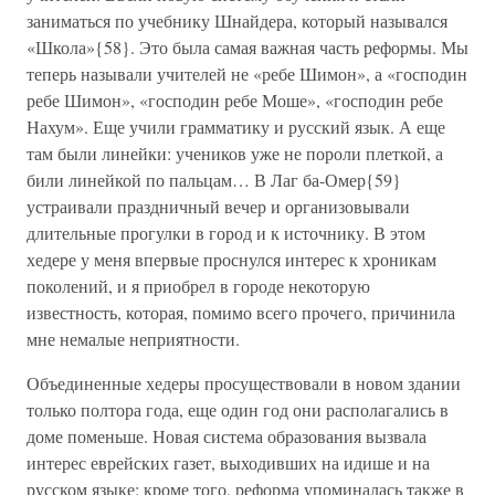
заниматься по учебнику Шнайдера, который назывался
«Школа»{58}. Это была самая важная часть реформы. Мы
теперь называли учителей не «ребе Шимон», а «господин
ребе Шимон», «господин ребе Моше», «господин ребе
Нахум». Еще учили грамматику и русский язык. А еще
там были линейки: учеников уже не пороли плеткой, а
били линейкой по пальцам… В Лаг ба-Омер{59}
устраивали праздничный вечер и организовывали
длительные прогулки в город и к источнику. В этом
хедере у меня впервые проснулся интерес к хроникам
поколений, и я приобрел в городе некоторую
известность, которая, помимо всего прочего, причинила
мне немалые неприятности.
Объединенные хедеры просуществовали в новом здании
только полтора года, еще один год они располагались в
доме поменьше. Новая система образования вызвала
интерес еврейских газет, выходивших на идише и на
русском языке; кроме того, реформа упоминалась также в