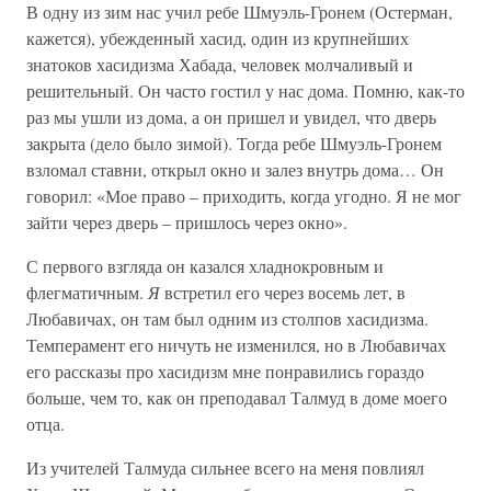
В одну из зим нас учил ребе Шмуэль-Гронем (Остерман,
кажется), убежденный хасид, один из крупнейших
знатоков хасидизма Хабада, человек молчаливый и
решительный. Он часто гостил у нас дома. Помню, как-то
раз мы ушли из дома, а он пришел и увидел, что дверь
закрыта (дело было зимой). Тогда ребе Шмуэль-Гронем
взломал ставни, открыл окно и залез внутрь дома… Он
говорил: «Мое право – приходить, когда угодно. Я не мог
зайти через дверь – пришлось через окно».
С первого взгляда он казался хладнокровным и
флегматичным.
Я
встретил его через восемь лет, в
Любавичах, он там был одним из столпов хасидизма.
Темперамент его ничуть не изменился, но в Любавичах
его рассказы про хасидизм мне понравились гораздо
больше, чем то, как он преподавал Талмуд в доме моего
отца.
Из учителей Талмуда сильнее всего на меня повлиял