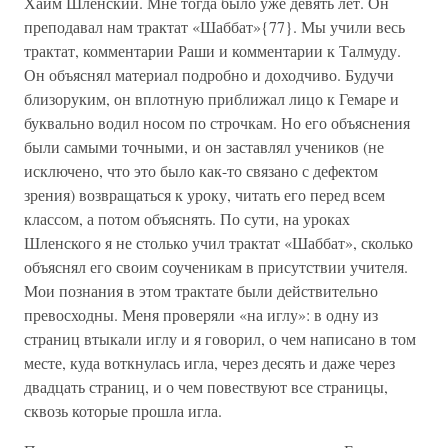
Хаим Шленский. Мне тогда было уже девять лет. Он
преподавал нам трактат «Шаббат»{77}. Мы учили весь
трактат, комментарии Раши и комментарии к Талмуду.
Он объяснял материал подробно и доходчиво. Будучи
близоруким, он вплотную приближал лицо к Гемаре и
буквально водил носом по строчкам. Но его объяснения
были самыми точными, и он заставлял учеников (не
исключено, что это было как-то связано с дефектом
зрения) возвращаться к уроку, читать его перед всем
классом, а потом объяснять. По сути, на уроках
Шленского я не столько учил трактат «Шаббат», сколько
объяснял его своим соученикам в присутствии учителя.
Мои познания в этом трактате были действительно
превосходны. Меня проверяли «на иглу»: в одну из
страниц втыкали иглу и я говорил, о чем написано в том
месте, куда воткнулась игла, через десять и даже через
двадцать страниц, и о чем повествуют все страницы,
сквозь которые прошла игла.