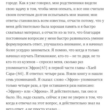
городе. Как я уже говорил, мои родственники видели
свою задачу в том, чтобы меня опекать, и все они считали
своим почетным долгом испытывать мои знания; мои
ответы становились всем известны, отчасти потому, что у
меня действительно была хорошая память и я быстро
схватывал материал, а отчасти из-за того, что благодаря
постоянным вопросам у меня быстро развивалось умение
формулировать ответ, улучшалось внимание, и я начинал
более усердно заниматься. Я помню, что когда я только
начинал изучать Пятикнижие, кто-то – не то дядя, не то
кто-то из кузенов – спросил меня, сколько раз
упоминается Эфрон{63} в первой части главы «Хаей
Сара»{64}. Я ответил: четыре раза. Взяли книгу и нашли
семь упоминаний. Я сказал: слово «Эфрон» упоминается
только четыре раза, а три оставшиеся раза написано:
«Эфрону» или «Эфрона». И действительно, так оно и
было. Но, надо сказать, сейчас я уже не уверен в том, что
когда я отвечал на этот вопрос, я действительно знал на
него ответ, а не просто угадал…