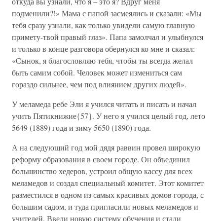
откуда вы узнали, что я – это я? Вдруг меня
подменили?!» Мама с папой засмеялись и сказали: «Мы
тебя сразу узнали, как только увидели самую главную
примету-твой правый глаз». Папа замолчал и улыбнулся
и только в конце разговора обернулся ко мне и сказал:
«Сынок, я благословляю тебя, чтобы ты всегда желал
быть самим собой. Человек может измениться сам
гораздо сильнее, чем под влиянием других людей».
У меламеда ребе Эли я учился читать и писать и начал
учить Пятикнижие{57}. У него я учился целый год, лето
5649 (1889) года и зиму 5650 (1890) года.
А на следующий год мой дядя раввин провел широкую
реформу образования в своем городе. Он объединил
большинство хедеров, устроил общую кассу для всех
меламедов и создал специальный комитет. Этот комитет
разместился в одном из самых красивых домов города, с
большим садом, и туда пригласили новых меламедов и
учителей. Ввели новую систему обучения и стали