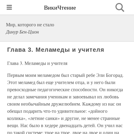
ВикиЧтение
Мир, которого не стало
Динур Бен-Цион
Глава 3. Меламеды и учителя
Глава 3. Меламеды и учителя
Первым моим меламедом был старый ребе Эли Богорад.
Этот меламед был еще учителем отца, и у него были
превосходные педагогические способности. Он никогда
не делал замечания ученикам и завоевывал их любовь
своим необычайным дружелюбием. Каждому из нас он
обещал подарить что-то удивительное: «дойного
козлика», «летние санки» и другие, не менее странные
вещи. Нас было в хедере двенадцать детей. Он учил нас
по такой системе: трое на трое, двое на двое и один на