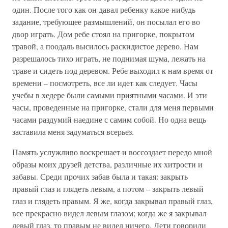
один. После того как он давал ребенку какое-нибудь
задание, требующее размышлений, он посылал его во
двор играть. Дом ребе стоял на пригорке, покрытом
травой, а поодаль высилось раскидистое дерево. Нам
разрешалось тихо играть, не поднимая шума, лежать на
траве и сидеть под деревом. Ребе выходил к нам время от
времени – посмотреть, все ли идет как следует. Часы
учебы в хедере были самыми приятными часами. И эти
часы, проведенные на пригорке, стали для меня первыми
часами раздумий наедине с самим собой. Но одна вещь
заставила меня задуматься всерьез.
Память услужливо воскрешает и воссоздает передо мной
образы моих друзей детства, различные их хитрости и
забавы. Среди прочих забав была и такая: закрыть
правый глаз и глядеть левым, а потом – закрыть левый
глаз и глядеть правым. Я же, когда закрывал правый глаз,
все прекрасно видел левым глазом; когда же я закрывал
левый глаз, то правым не видел ничего. Дети говорили