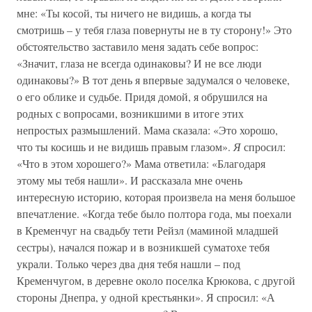
мне: «Ты косой, ты ничего не видишь, а когда ты
смотришь – у тебя глаза повернуты не в ту сторону!» Это
обстоятельство заставило меня задать себе вопрос:
«Значит, глаза не всегда одинаковы? И не все люди
одинаковы?» В тот день я впервые задумался о человеке,
о его облике и судьбе. Придя домой, я обрушился на
родных с вопросами, возникшими в итоге этих
непростых размышлений. Мама сказала: «Это хорошо,
что ты косишь и не видишь правым глазом».
Я
спросил:
«Что в этом хорошего?» Мама ответила: «Благодаря
этому мы тебя нашли». И рассказала мне очень
интересную историю, которая произвела на меня большое
впечатление. «Когда тебе было полтора года, мы поехали
в Кременчуг на свадьбу тети Рейзл (маминой младшей
сестры), начался пожар и в возникшей суматохе тебя
украли. Только через два дня тебя нашли – под
Кременчугом, в деревне около поселка Крюкова, с другой
стороны Днепра, у одной крестьянки». Я спросил: «А