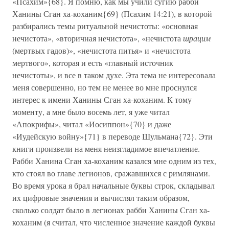
«Псахим»{68}. Я помню, как мы учили сугию рабби
Ханины Сган ха-коханим{69} (Псахим 14:21), в которой
разбирались темы ритуальной нечистоты: «основная
нечистота», «вторичная нечистота», «нечистота
шрацим
(мертвых гадов)», «нечистота питья» и «нечистота
мертвого», которая и есть «главный источник
нечистоты», и все в таком духе. Эта тема не интересовала
меня совершенно, но тем не менее во мне проснулся
интерес к имени Ханины Сган ха-коханим. К тому
моменту, а мне было восемь лет, я уже читал
«Апокрифы», читал «Иосиппон»{70} и даже
«Иудейскую войну»{71} в переводе Шульмана{72}. Эти
книги произвели на меня неизгладимое впечатление.
Рабби Ханина Сган ха-коханим казался мне одним из тех,
кто стоял во главе легионов, сражавшихся с римлянами.
Во время урока я брал начальные буквы строк, складывал
их цифровые значения и вычислял таким образом,
сколько солдат было в легионах рабби Ханины Сган ха-
коханим (я считал, что численное значение каждой буквы