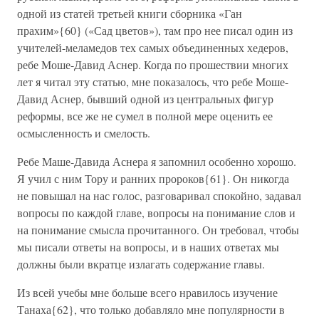
одной из статей третьей книги сборника «Ган
прахим»{60} («Сад цветов»), там про нее писал один из
учителей-меламедов тех самых объединенных хедеров,
ребе Моше-Давид Аснер. Когда по прошествии многих
лет я читал эту статью, мне показалось, что ребе Моше-
Давид Аснер, бывший одной из центральных фигур
реформы, все же не сумел в полной мере оценить ее
осмысленность и смелость.
Ребе Маше-Давида Аснера я запомнил особенно хорошо.
Я учил с ним Тору и ранних пророков{61}. Он никогда
не повышал на нас голос, разговаривал спокойно, задавал
вопросы по каждой главе, вопросы на понимание слов и
на понимание смысла прочитанного. Он требовал, чтобы
мы писали ответы на вопросы, и в наших ответах мы
должны были вкратце излагать содержание главы.
Из всей учебы мне больше всего нравилось изучение
Танаха{62}, что только добавляло мне популярности в