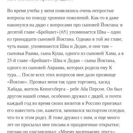
Во время учебы у меня появлялись очень непростые
вопросы по поводу хроники поколений. Как-то я даже
накинулся на дядю с вопросами про сыновей Йоктана: в
десятой главе «Брейшит»{65} упоминается Шва – один
из тринадцати сыновей Йоктана. Однако в той же главе,
чуть выше, упоминаются Шва и Дедан, и они там –
сыновья Раамы, сына Куша, одного из сыновей Хама, а в
25-й главе «Брейшит» Шва и Дедан – сыны Йоктана,
одного из сыновей Авраама, которых родила ему К
тура… После всех этих вопросов мне дали прозвище
«Йоктан». Прозвал меня так один торговец, хасид
Хабада, житель Кенигсберга – ребе Аба Персон. Он был
другом нашей семьи, особенно дружил с дядей, и почти
каждый год во время своих визитов в Россию приезжал
его навестить (он, кажется, занимался экспортом селедки,
что-то в этом роде). Я тоже дружил с ним, и еще много
лет он присылал мне письма и праздничные открытки;
письма он озаглавливал: «Моему маленькому другу».