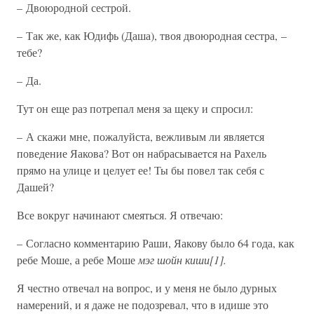
– Двоюродной сестрой.
– Так же, как Юдифь (Даша), твоя двоюродная сестра, –
тебе?
– Да.
Тут он еще раз потрепал меня за щеку и спросил:
– А скажи мне, пожалуйста, вежливым ли является
поведение Яакова? Вот он набрасывается на Рахель
прямо на улице и целует ее! Ты бы повел так себя с
Дашей?
Все вокруг начинают смеяться. Я отвечаю:
– Согласно комментарию Раши, Яакову было 64 года, как
ребе Моше, а ребе Моше
мэг шойн киши[1].
Я честно отвечал на вопрос, и у меня не было дурных
намерений, и я даже не подозревал, что в идише это