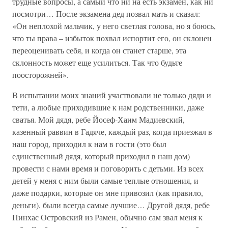
трудные вопросы, а самый что ни на есть экзамен, как ни
посмотри… После экзамена дед позвал мать и сказал:
«Он неплохой мальчик, у него светлая голова, но я боюсь,
что ты права – избыток похвал испортит его, он склонен
переоценивать себя, и когда он станет старше, эта
склонность может еще усилиться. Так что будьте
поосторожней».
В испытании моих знаний участвовали не только дяди и
тети, а любые приходившие к нам родственники, даже
сватья. Мой дядя, ребе Йосеф-Хаим Мадиевский,
казенный раввин в Гадяче, каждый раз, когда приезжал в
наш город, приходил к нам в гости (это был
единственный дядя, который приходил в наш дом)
провести с нами время и поговорить с детьми. Из всех
детей у меня с ним были самые теплые отношения, и
даже подарки, которые он мне привозил (как правило,
деньги), были всегда самые лучшие… Другой дядя, ребе
Пинхас Островский из Рамен, обычно сам звал меня к