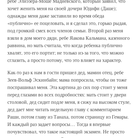
ребе Элиэзера-Моше Мадиевского, который заявил, что
хочет женить меня на своей дочери Юдифи (Даше);
однажды меня даже заставили во время обеда
«публично» ее поцеловать, и я сделал это, горько рыдая,
под громкий смех всех членов семьи. Второй раз меня
взяли в дом моего дяди, ребе Яакова Кальмана, казенного
раввина, но мать считала, что когда ребенка публично
хвалят, это его портит; не только из-за того, что можно
сглазить, а просто потому, что это влияет на характер.
Как-то раз к нам в гости пришел дед, мамин отец, ребе
Зеев-Вольф Эскинбайн; мама попросила, чтобы он тоже
поспрашивал меня. Эта картина до сих пор стоит у меня
перед глазами во всех подробностях: мать стоит у двери
столовой, дед сидит подле меня, я сижу на высоком стуле,
дед дает мне читать недельную главу с комментарием
Раши, потом главу из Танаха, потом страницу из Гемары.
И каждый раз задает вопросы… Тогда я впервые
почувствовал, что такое настоящий экзамен. Не просто