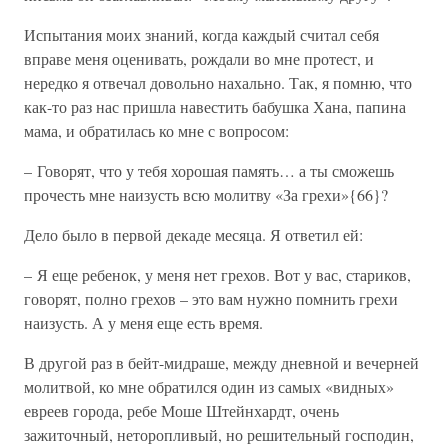
Испытания моих знаний, когда каждый считал себя
вправе меня оценивать, рождали во мне протест, и
нередко я отвечал довольно нахально. Так, я помню, что
как-то раз нас пришла навестить бабушка Хана, папина
мама, и обратилась ко мне с вопросом:
– Говорят, что у тебя хорошая память… а ты сможешь
прочесть мне наизусть всю молитву «За грехи»{66}?
Дело было в первой декаде месяца. Я ответил ей:
– Я еще ребенок, у меня нет грехов. Вот у вас, стариков,
говорят, полно грехов – это вам нужно помнить грехи
наизусть. А у меня еще есть время.
В другой раз в бейт-мидраше, между дневной и вечерней
молитвой, ко мне обратился один из самых «видных»
евреев города, ребе Моше Штейнхардт, очень
зажиточный, неторопливый, но решительный господин,