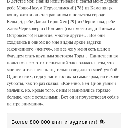
В детстве мои знания испытывали и сватья моих дядьев:
ребе Моше-Нахум Иерусалимский{78} из Каменки (к
концу жизни он стал раввином в польском городе
Кельце), ребе Давид-Гирш Хен{79} из Чернигова, ребе
Хаим Чериковер из Полтавы (сват моего дяди Пинхаса
Островского) и многие, многие другие… Все они
сходились в одном: во мне видны яркие задатки
законченного «лентяя», но все же у меня есть шанс в
будущем стать крупным знатоком Торы… Единственная
польза от всех этих испытаний заключалась в том, что
мои «учителя» очень тщательно следили за моей учебой.
Один из них, сидя у нас в гостях за самоваром, на исходе
субботы, как-то раз сказал: «Конечно, Бен-Цион умный
мальчик, но, кроме того, с ним и занимались гораздо
больше, чем с остальными. Вот он и почувствовал себя в
центре внимания».
Более 800 000 книг и аудиокниг! 📚