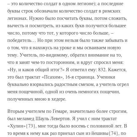
– это количество солдат в одном легионе); а последние
буквы строк обозначали количество солдат в римских
легионах. Нужно было посчитать буквы, потом сложить,
вычесть и посмотреть, из каких букв получится большее
число, потому что тот, у которого число больше, –
победитель… Но при этом нельзя было также забывать и
о том, что я нахожусь на уроке и мы осваиваем новую
тему. Учитель, по-видимому, обратил внимание на то,
что я занят чем-то посторонним, и вдруг спросил меня:
«Ну, и каков общий итог?» Я ответил ему: 832. Кажется,
это был трактат «Псахим», 16-я страница. Ученики
буквально взорвались радостным смехом, а учитель огрел
меня пощечиной, одной из очень немногих пощечин,
полученных мною в хедере.
Вторым учителем по Гемаре, значительно более строгим,
был меламед Шауль Левертов. Я учил с ним трактат
«Хулин»{73}, мне тогда было восемь с половиной лет. В
то время к нему как раз приехал сын из йешивы{74}, по