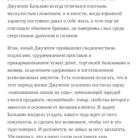
Джузеппе Бальзамо всегда отличался плотным,
мускулистым сложением, и в юности, когда взрывной
характер постоянно давал о себе знать, а тело еще не
отягощало объемное брюшко, он наверняка слыл среди
сверстников драчуном и силачом.
Итак, юный Джузеппе промышлял сводничеством,
подлогами, одурачиванием простаков и
прикарманиванием чужих денег, торговлей бальзамами и
мазями, исцелением одержимых и изготовлением
всевозможных амулетов. Есть основания полагать, что в
этот период жизни Джузеппе усиленно постигал науку
«навешивания лапши на уши»: начинающий чародей
учился продавать «волшебный» товар, свойства которого
зависели в основном от желания клиента. В задачу
Бальзамо входило угадать, какого чуда ждет от него
покупатель, и сделать все возможное, чтобы тот в это
чудо поверил. И разумеется, не забыл за него заплатить.
Убедившись, что клиент готов подставить уши,