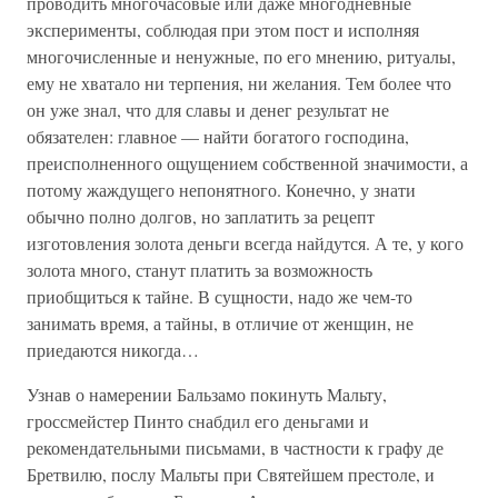
проводить многочасовые или даже многодневные
эксперименты, соблюдая при этом пост и исполняя
многочисленные и ненужные, по его мнению, ритуалы,
ему не хватало ни терпения, ни желания. Тем более что
он уже знал, что для славы и денег результат не
обязателен: главное — найти богатого господина,
преисполненного ощущением собственной значимости, а
потому жаждущего непонятного. Конечно, у знати
обычно полно долгов, но заплатить за рецепт
изготовления золота деньги всегда найдутся. А те, у кого
золота много, станут платить за возможность
приобщиться к тайне. В сущности, надо же чем-то
занимать время, а тайны, в отличие от женщин, не
приедаются никогда…
Узнав о намерении Бальзамо покинуть Мальту,
гроссмейстер Пинто снабдил его деньгами и
рекомендательными письмами, в частности к графу де
Бретвилю, послу Мальты при Святейшем престоле, и