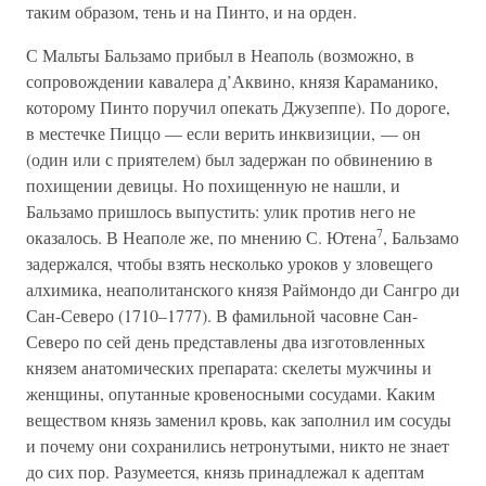
таким образом, тень и на Пинто, и на орден.
С Мальты Бальзамо прибыл в Неаполь (возможно, в
сопровождении кавалера д’Аквино, князя Караманико,
которому Пинто поручил опекать Джузеппе). По дороге,
в местечке Пиццо — если верить инквизиции, — он
(один или с приятелем) был задержан по обвинению в
похищении девицы. Но похищенную не нашли, и
Бальзамо пришлось выпустить: улик против него не
7
оказалось. В Неаполе же, по мнению С. Ютена
, Бальзамо
задержался, чтобы взять несколько уроков у зловещего
алхимика, неаполитанского князя Раймондо ди Сангро ди
Сан-Северо (1710–1777). В фамильной часовне Сан-
Северо по сей день представлены два изготовленных
князем анатомических препарата: скелеты мужчины и
женщины, опутанные кровеносными сосудами. Каким
веществом князь заменил кровь, как заполнил им сосуды
и почему они сохранились нетронутыми, никто не знает
до сих пор. Разумеется, князь принадлежал к адептам