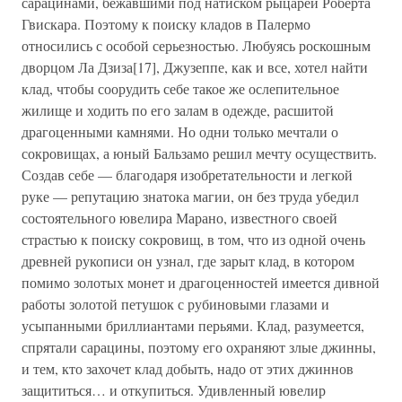
сарацинами, бежавшими под натиском рыцарей Роберта
Гвискара. Поэтому к поиску кладов в Палермо
относились с особой серьезностью. Любуясь роскошным
дворцом Ла Дзиза[17], Джузеппе, как и все, хотел найти
клад, чтобы соорудить себе такое же ослепительное
жилище и ходить по его залам в одежде, расшитой
драгоценными камнями. Но одни только мечтали о
сокровищах, а юный Бальзамо решил мечту осуществить.
Создав себе — благодаря изобретательности и легкой
руке — репутацию знатока магии, он без труда убедил
состоятельного ювелира Марано, известного своей
страстью к поиску сокровищ, в том, что из одной очень
древней рукописи он узнал, где зарыт клад, в котором
помимо золотых монет и драгоценностей имеется дивной
работы золотой петушок с рубиновыми глазами и
усыпанными бриллиантами перьями. Клад, разумеется,
спрятали сарацины, поэтому его охраняют злые джинны,
и тем, кто захочет клад добыть, надо от этих джиннов
защититься… и откупиться. Удивленный ювелир