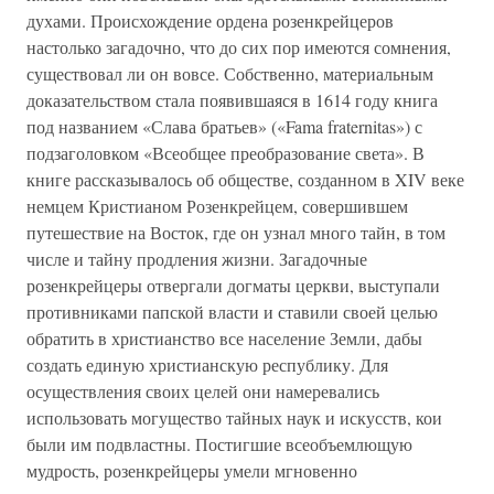
духами. Происхождение ордена розенкрейцеров
настолько загадочно, что до сих пор имеются сомнения,
существовал ли он вовсе. Собственно, материальным
доказательством стала появившаяся в 1614 году книга
под названием «Слава братьев» («Fama fraternitas») с
подзаголовком «Всеобщее преобразование света». В
книге рассказывалось об обществе, созданном в XIV веке
немцем Кристианом Розенкрейцем, совершившем
путешествие на Восток, где он узнал много тайн, в том
числе и тайну продления жизни. Загадочные
розенкрейцеры отвергали догматы церкви, выступали
противниками папской власти и ставили своей целью
обратить в христианство все население Земли, дабы
создать единую христианскую республику. Для
осуществления своих целей они намеревались
использовать могущество тайных наук и искусств, кои
были им подвластны. Постигшие всеобъемлющую
мудрость, розенкрейцеры умели мгновенно