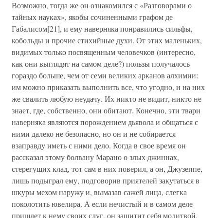
Возможно, тогда же он ознакомился с «Разговорами о
тайных науках», якобы сочиненными графом де
Габалисом[21], и ему наверняка понравились сильфы,
кобольды и прочие стихийные духи. От этих маленьких,
видимых только посвященным человечков (интересно,
как они выглядят на самом деле?) пользы получалось
гораздо больше, чем от семи великих арканов алхимии:
им можно приказать выполнить все, что угодно, и на них
же свалить любую неудачу. Их никто не видит, никто не
знает, где, собственно, они обитают. Конечно, эти твари
наверняка являются порождением дьявола и общаться с
ними далеко не безопасно, но он и не собирается
взаправду иметь с ними дело. Когда в свое время он
рассказал этому болвану Марано о злых джиннах,
стерегущих клад, тот сам в них поверил, а он, Джузеппе,
лишь подыграл ему, подговорив приятелей закутаться в
шкуры мехом наружу и, вымазав сажей лица, слегка
поколотить ювелира. А если нечистый и в самом деле
пришлет к нему своих слуг, он защитит себя молитвой,