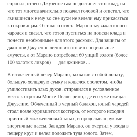
спросил, отчего Джузеппе сам не достанет этот клад, на
что тот многозначительно покачал головой и ответил, что
явившиеся к нему во сне духи не велели ему прикасаться
к сокровищам. От такого ответа Марано зауважал юного
чародея и сказал, что готов пуститься на поиски клада и
понести необходимые для этого расходы. Для защиты от
джиннов Джузеппе лично изготовил специальные
амулеты, а от Марано потребовал 60 унций золота (более
100 золотых ливров) — для джиннов…
В назначенный вечер Марано, захватив с собой лопату,
большую холщовую сумку и кошелек с золотом, чтобы
умилостивить злых духов, отправился в условленное
место к отрогам Монте-Пеллегрино, где его уже ожидал
Джузеппе. Облаченный в черный балахон, юный чародей
стоял возле курившегося костерка, от которого исходил
приятный можжевеловый запах, и проделывал руками
энергичные пассы. Завидев Марано, он очертил у входа в
пещеру круг и велел положить туда золото. Затем,