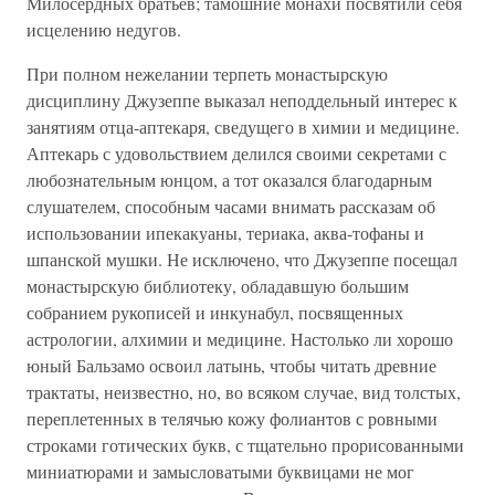
Милосердных братьев; тамошние монахи посвятили себя
исцелению недугов.
При полном нежелании терпеть монастырскую
дисциплину Джузеппе выказал неподдельный интерес к
занятиям отца-аптекаря, сведущего в химии и медицине.
Аптекарь с удовольствием делился своими секретами с
любознательным юнцом, а тот оказался благодарным
слушателем, способным часами внимать рассказам об
использовании ипекакуаны, териака, аква-тофаны и
шпанской мушки. Не исключено, что Джузеппе посещал
монастырскую библиотеку, обладавшую большим
собранием рукописей и инкунабул, посвященных
астрологии, алхимии и медицине. Настолько ли хорошо
юный Бальзамо освоил латынь, чтобы читать древние
трактаты, неизвестно, но, во всяком случае, вид толстых,
переплетенных в телячью кожу фолиантов с ровными
строками готических букв, с тщательно прорисованными
миниатюрами и замысловатыми буквицами не мог