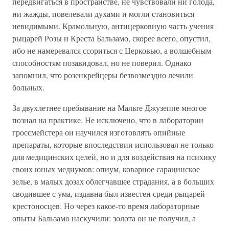
передвигаться в пространстве, не чувствовали ни голода,
ни жажды, повелевали духами и могли становиться
невидимыми. Крамольную, антицерковную часть учения
рыцарей Розы и Креста Бальзамо, скорее всего, опустил,
ибо не намеревался ссориться с Церковью, а волшебным
способностям позавидовал, но не поверил. Однако
запомнил, что розенкрейцеры безвозмездно лечили
больных.
За двухлетнее пребывание на Мальте Джузеппе многое
познал на практике. Не исключено, что в лаборатории
гроссмейстера он научился изготовлять опийные
препараты, которые впоследствии использовал не только
для медицинских целей, но и для воздействия на психику
своих юных медиумов: опиум, коварное сарацинское
зелье, в малых дозах облегчавшее страдания, а в больших
сводившее с ума, издавна был известен среди рыцарей-
крестоносцев. Но через какое-то время лабораторные
опыты Бальзамо наскучили: золота он не получил, а