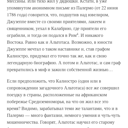
Мессины. Или тихо жил у дядюшки. Кстати, в уже
упомянутом анонимном письме из Палермо (от 22 июня
1786 года) говорится, что, подшутив над ювелиром,
Джузеппе вместе со своими приятелями, лакеем и
священником, уехал в Калабрию, где приятели его
4
ограбили, и тогда он подался в Рим
. И никакого
Востока. Равно как и Альтотаса. Возможно, в юности
Джузеппе мечтал о таком наставнике и, став графом
Калиостро, придумал его точно так же, как и свою
легендарную биографию. А потом и Альтотас, и сам граф
превратились в миф и зажили собственной жизнью…
Если предположить, что Калиостро (один или в
сопровождении загадочного Альтотаса) все же совершил
поездку в страны, расположенные на африканском
побережье Средиземноморья, на что он жил все это
время? Видимо, зарабатывал теми же талантами, что и в
Палермо — много фантазии, немного умения и чуть-чуть
мошенничества. Говорят, Альтотас научил его старому