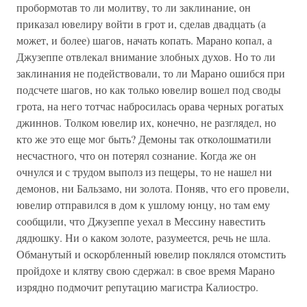
пробормотав то ли молитву, то ли заклинание, он
приказал ювелиру войти в грот и, сделав двадцать (а
может, и более) шагов, начать копать. Марано копал, а
Джузеппе отвлекал внимание злобных духов. Но то ли
заклинания не подействовали, то ли Марано ошибся при
подсчете шагов, но как только ювелир вошел под своды
грота, на него тотчас набросилась орава черных рогатых
джиннов. Толком ювелир их, конечно, не разглядел, но
кто же это еще мог быть? Демоны так отколошматили
несчастного, что он потерял сознание. Когда же он
очнулся и с трудом выполз из пещеры, то не нашел ни
демонов, ни Бальзамо, ни золота. Поняв, что его провели,
ювелир отправился в дом к ушлому юнцу, но там ему
сообщили, что Джузеппе уехал в Мессину навестить
дядюшку. Ни о каком золоте, разумеется, речь не шла.
Обманутый и оскорбленный ювелир поклялся отомстить
пройдохе и клятву свою сдержал: в свое время Марано
изрядно подмочит репутацию магистра Калиостро.