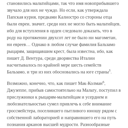
становились мальтийцами, так что имя новоприбывшего
звучало для них не чуждо. Но если, как утверждала
Папская курия, предками Калиостро со стороны отца
были евреи, значит, среди них не могло быть мальтийцев,
ибо для вступления в орден следовало доказать, что в
роду на протяжении двухсот лет не было ни магометан,
ни евреев… Однако в любом случае фамилия Бальзамо
рыцарям, защищавшим крест, была известна, ибо, как
пишет Д. Вентура, среди дворянства Италии
насчитывалось по крайней мере шесть семейств
5
Бальзамо, и три из них обосновались на юге страны
.
6
Возможно, конечно, что, как пишет Мак-Колман
,
Джузеппе, прибыв самостоятельно на Мальту, поступил в
прислужники к рыцарям-мальтийцам и усердием и
любознательностью сумел привлечь к себе внимание
гроссмейстера, поселившего пытливого юношу рядом с
собственной лабораторией и направившего его на путь
познания арканов высшей мудрости. Разнообразные