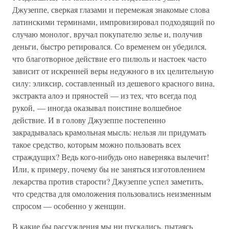
Джузеппе, сверкая глазами и перемежая знакомые слова
латинскими терминами, импровизировал подходящий по
случаю монолог, вручал покупателю зелье и, получив
деньги, быстро ретировался. Со временем он убедился,
что благотворное действие его пилюль и настоек часто
зависит от искренней веры недужного в их целительную
силу: эликсир, составленный из дешевого красного вина,
экстракта алоэ и пряностей — из тех, что всегда под
рукой, — иногда оказывал поистине волшебное
действие. И в голову Джузеппе постепенно
закрадывалась крамольная мысль: нельзя ли придумать
такое средство, которым можно пользовать всех
страждущих? Ведь кого-нибудь оно наверняка вылечит!
Или, к примеру, почему бы не заняться изготовлением
лекарства против старости? Джузеппе успел заметить,
что средства для омоложения пользовались неизменным
спросом — особенно у женщин.
В какие бы рассуждения мы ни пускались, пытаясь