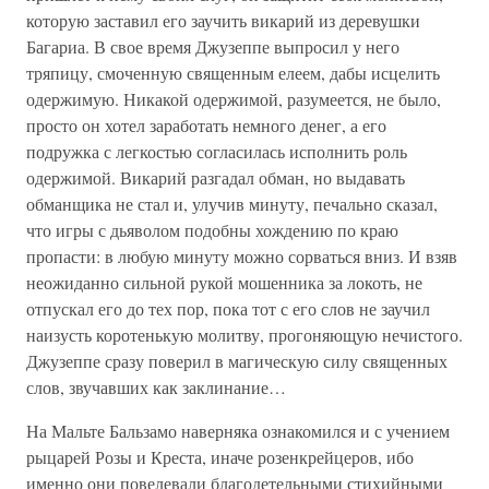
которую заставил его заучить викарий из деревушки
Багариа. В свое время Джузеппе выпросил у него
тряпицу, смоченную священным елеем, дабы исцелить
одержимую. Никакой одержимой, разумеется, не было,
просто он хотел заработать немного денег, а его
подружка с легкостью согласилась исполнить роль
одержимой. Викарий разгадал обман, но выдавать
обманщика не стал и, улучив минуту, печально сказал,
что игры с дьяволом подобны хождению по краю
пропасти: в любую минуту можно сорваться вниз. И взяв
неожиданно сильной рукой мошенника за локоть, не
отпускал его до тех пор, пока тот с его слов не заучил
наизусть коротенькую молитву, прогоняющую нечистого.
Джузеппе сразу поверил в магическую силу священных
слов, звучавших как заклинание…
На Мальте Бальзамо наверняка ознакомился и с учением
рыцарей Розы и Креста, иначе розенкрейцеров, ибо
именно они повелевали благодетельными стихийными