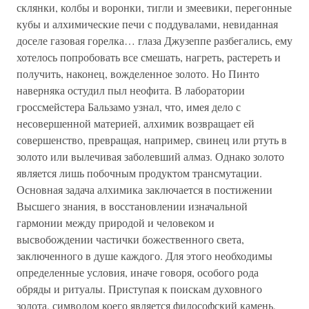
склянки, колбы и воронки, тигли и змеевики, перегонные
кубы и алхимические печи с поддувалами, невиданная
доселе газовая горелка… глаза Джузеппе разбегались, ему
хотелось попробовать все смешать, нагреть, растереть и
получить, наконец, вожделенное золото. Но Пинто
наверняка остудил пыл неофита. В лаборатории
гроссмейстера Бальзамо узнал, что, имея дело с
несовершенной материей, алхимик возвращает ей
совершенство, превращая, например, свинец или ртуть в
золото или вылечивая заболевший алмаз. Однако золото
является лишь побочным продуктом трансмутации.
Основная задача алхимика заключается в постижении
Высшего знания, в восстановлении изначальной
гармонии между природой и человеком и
высвобождении частички божественного света,
заключенного в душе каждого. Для этого необходимы
определенные условия, иначе говоря, особого рода
обряды и ритуалы. Приступая к поискам духовного
золота, символом коего является философский камень,