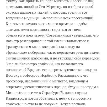
фокусу, как придать конопле мягкость и блеск шелка;
возможно, подобно Сен-Жермену, он изобрел способ
окраски шелковых тканей, о которых грезили все
тогдашние модницы. Выполнение всех прескрипций
Бальзамо занимало очень много времени — дабы
алхимик имел возможность скрыться от гнева
обманутого покупателя. Современники утверждали, что
магистр разговаривал на той смеси итальянского и
французского языков, которая была в ходу на
африканском побережье, часто перемежал речь цитатами,
считавшимися арабскими, и не утруждал себя переводом.
Знал ли Калиостро арабский, как полагают его
почитатели? Вряд ли, если верить путешественнику по
Востоку профессору Норбергу. Рассказывают, что
профессор, наслышанный о магистре, владеющем
секретами древнеегипетских жрецов, будучи проездом в
Митаве (или все же в Страсбурге?), долго слушал
Калиостро, а потом обратился к нему с вопросом на
арабском, но ответа не получил. Пожав плечами,