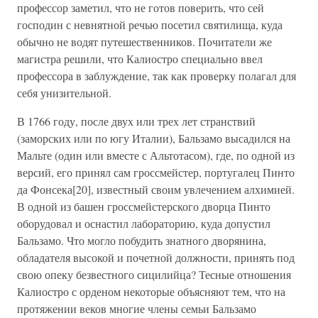
профессор заметил, что не готов поверить, что сей
господин с невнятной речью посетил святилища, куда
обычно не водят путешественников. Почитатели же
магистра решили, что Калиостро специально ввел
профессора в заблуждение, так как проверку полагал для
себя унизительной.
В 1766 году, после двух или трех лет странствий
(заморских или по югу Италии), Бальзамо высадился на
Мальте (один или вместе с Альтотасом), где, по одной из
версий, его принял сам гроссмейстер, португалец Пинто
да Фонсека[20], известный своим увлечением алхимией.
В одной из башен гроссмейстерского дворца Пинто
оборудовал и оснастил лабораторию, куда допустил
Бальзамо. Что могло побудить знатного дворянина,
обладателя высокой и почетной должности, принять под
свою опеку безвестного сицилийца? Тесные отношения
Калиостро с орденом некоторые объясняют тем, что на
протяжении веков многие члены семьи Бальзамо