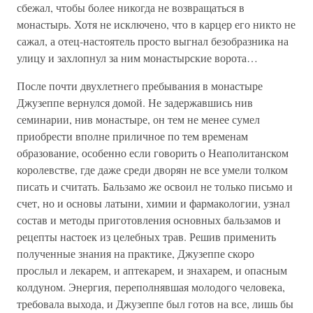
сбежал, чтобы более никогда не возвращаться в
монастырь. Хотя не исключено, что в карцер его никто не
сажал, а отец-настоятель просто выгнал безобразника на
улицу и захлопнул за ним монастырские ворота…
После почти двухлетнего пребывания в монастыре
Джузеппе вернулся домой. Не задержавшись нив
семинарии, нив монастыре, он тем не менее сумел
приобрести вполне приличное по тем временам
образование, особенно если говорить о Неаполитанском
королевстве, где даже среди дворян не все умели толком
писать и считать. Бальзамо же освоил не только письмо и
счет, но и основы латыни, химии и фармакологии, узнал
состав и методы приготовления основных бальзамов и
рецепты настоек из целебных трав. Решив применить
полученные знания на практике, Джузеппе скоро
прослыл и лекарем, и аптекарем, и знахарем, и опасным
колдуном. Энергия, переполнявшая молодого человека,
требовала выхода, и Джузеппе был готов на все, лишь бы