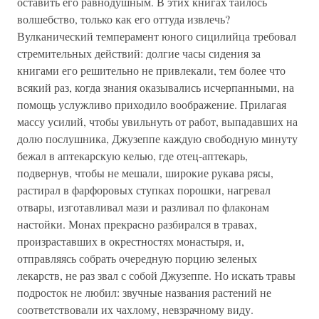
оставить его равнодушным. В этих книгах таилось
волшебство, только как его оттуда извлечь?
Вулканический темперамент юного сицилийца требовал
стремительных действий: долгие часы сидения за
книгами его решительно не привлекали, тем более что
всякий раз, когда знания оказывались исчерпанными, на
помощь услужливо приходило воображение. Прилагая
массу усилий, чтобы увильнуть от работ, выпадавших на
долю послушника, Джузеппе каждую свободную минуту
бежал в аптекарскую келью, где отец-аптекарь,
подвернув, чтобы не мешали, широкие рукава рясы,
растирал в фарфоровых ступках порошки, нагревал
отвары, изготавливал мази и разливал по флаконам
настойки. Монах прекрасно разбирался в травах,
произраставших в окрестностях монастыря, и,
отправляясь собрать очередную порцию зеленых
лекарств, не раз звал с собой Джузеппе. Но искать травы
подросток не любил: звучные названия растений не
соответствовали их чахлому, невзрачному виду.