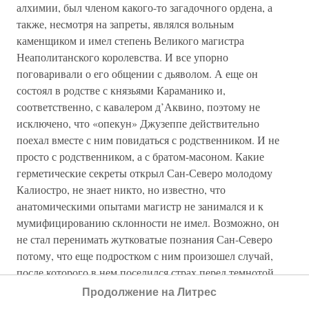
алхимии, был членом какого-то загадочного ордена, а
также, несмотря на запреты, являлся вольным
каменщиком и имел степень Великого магистра
Неаполитанского королевства. И все упорно
поговаривали о его общении с дьяволом. А еще он
состоял в родстве с князьями Караманико и,
соответственно, с кавалером д’Аквино, поэтому не
исключено, что «опекун» Джузеппе действительно
поехал вместе с ним повидаться с родственником. И не
просто с родственником, а с братом-масоном. Какие
герметические секреты открыл Сан-Северо молодому
Калиостро, не знает никто, но известно, что
анатомическими опытами магистр не занимался и к
мумифицированию склонности не имел. Возможно, он
не стал перенимать жутковатые познания Сан-Северо
потому, что еще подростком с ним произошел случай,
после которого в нем поселился страх перед темнотой.
Однажды в Палермо ему удалось пробраться в катакомбы,
Продолжение на Литрес
расположенные под монастырем капуцинов, где монахи