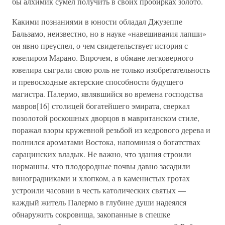
бы алхимик сумел получить в своих пробирках золото.
Какими познаниями в юности обладал Джузеппе
Бальзамо, неизвестно, но в науке «навешивания лапши»
он явно преуспел, о чем свидетельствует история с
ювелиром Марано. Впрочем, в обмане легковерного
ювелира сыграли свою роль не только изобретательность
и превосходные актерские способности будущего
магистра. Палермо, являвшийся во времена господства
мавров[16] столицей богатейшего эмирата, сверкал
позолотой роскошных дворцов в мавританском стиле,
поражал взоры кружевной резьбой из кедрового дерева и
полнился ароматами Востока, напоминая о богатствах
сарацинских владык. Не важно, что здания строили
норманны, что плодородные почвы давно засадили
виноградниками и хлопком, а в каменистых гротах
устроили часовни в честь католических святых —
каждый житель Палермо в глубине души надеялся
обнаружить сокровища, закопанные в спешке