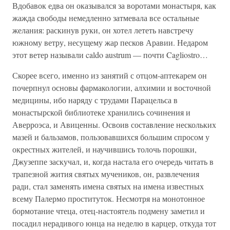
Вдобавок едва он оказывался за воротами монастыря, как
жажда свободы немедленно затмевала все остальные
желания: раскинув руки, он хотел лететь навстречу
южному ветру, несущему жар песков Аравии. Недаром
этот ветер называли caldo austrum — почти Cagliostro…
Скорее всего, именно из занятий с отцом-аптекарем он
почерпнул основы фармакологии, алхимии и восточной
медицины, ибо наряду с трудами Парацельса в
монастырской библиотеке хранились сочинения и
Аверроэса, и Авиценны. Освоив составление нескольких
мазей и бальзамов, пользовавшихся большим спросом у
окрестных жителей, и научившись толочь порошки,
Джузеппе заскучал, и, когда настала его очередь читать в
трапезной жития святых мучеников, он, развлечения
ради, стал заменять имена святых на имена известных
всему Палермо проституток. Несмотря на монотонное
бормотание чтеца, отец-настоятель подмену заметил и
посадил нерадивого юнца на неделю в карцер, откуда тот