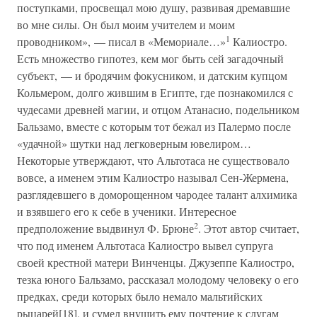
поступками, просвещал мою душу, развивая дремавшие
во мне силы. Он был моим учителем и моим
1
проводником», — писал в «Мемориале…»
Калиостро.
Есть множество гипотез, кем мог быть сей загадочный
субъект, — и бродячим фокусником, и датским купцом
Кольмером, долго жившим в Египте, где познакомился с
чудесами древней магии, и отцом Атанасио, подельником
Бальзамо, вместе с которым тот бежал из Палермо после
«удачной» шутки над легковерным ювелиром…
Некоторые утверждают, что Альтотаса не существовало
вовсе, а именем этим Калиостро называл Сен-Жермена,
разглядевшего в доморощенном чародее талант алхимика
и взявшего его к себе в ученики. Интересное
2
предположение выдвинул Ф. Брюне
. Этот автор считает,
что под именем Альтотаса Калиостро вывел супруга
своей крестной матери Винченцы. Джузеппе Калиостро,
тезка юного Бальзамо, рассказал молодому человеку о его
предках, среди которых было немало мальтийских
рыцарей[18], и сумел внушить ему почтение к слугам