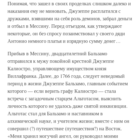
Понимая, что зашел в своих проделках слишком далеко и
наказания ему не миновать, Джузеппе расплатился с
дружками, взявшими на себя роль демонов, забрал деньги
и отбыл в Мессину. Перед отъездом, как утверждают
некоторые, он без спросу позаимствовал у своего дяди
Антонио немного платья и изрядную сумму денег…
Прибыв в Мессину, двадцатилетний Бальзамо
отправился к мужу покойной крестной Джузеппе
Калиостро, управляющему имуществом князя
Виллафранка. Далее, до 1766 года, следует неведомый
период в жизни Джузеппе Бальзамо, главным событием
которого — если верить графу Калиостро — стала
встреча с загадочным старцем Альтотасом, выяснить
личность которого не удалось даже святой инквизиции.
Альтотас стал для Бальзамо и наставником в
алхимической науке, и учителем жизни; вместе с ним он
совершил (?) путешествие (путешествия?) на Восток.
«Меня хранил могучий ангел, он руководил моими