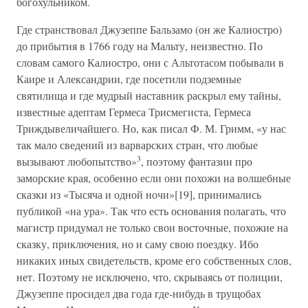
богохульником.
Где странствовал Джузеппе Бальзамо (он же Калиостро)
до прибытия в 1766 году на Мальту, неизвестно. По
словам самого Калиостро, они с Альтотасом побывали в
Каире и Александрии, где посетили подземные
святилища и где мудрый наставник раскрыл ему тайны,
известные адептам Гермеса Трисмегиста, Гермеса
Триждывеличайшего. Но, как писал Ф. М. Гримм, «у нас
так мало сведений из варварских стран, что любые
3
вызывают любопытство»
, поэтому фантазии про
заморские края, особенно если они похожи на волшебные
сказки из «Тысяча и одной ночи»[19], принимались
публикой «на ура». Так что есть основания полагать, что
магистр придумал не только свои восточные, похожие на
сказку, приключения, но и саму свою поездку. Ибо
никаких иных свидетельств, кроме его собственных слов,
нет. Поэтому не исключено, что, скрываясь от полиции,
Джузеппе просидел два года где-нибудь в трущобах