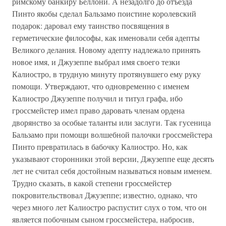
римскому банкиру Беллони. А незадолго до отъезда
Пинто якобы сделал Бальзамо поистине королевский
подарок: даровал ему таинство посвящения в
герметические философы, как именовали себя адепты
Великого делания. Новому адепту надлежало принять
новое имя, и Джузеппе выбрал имя своего тезки
Калиостро, в трудную минуту протянувшего ему руку
помощи. Утверждают, что одновременно с именем
Калиостро Джузеппе получил и титул графа, ибо
гроссмейстер имел право даровать членам ордена
дворянство за особые таланты или заслуги. Так гусеница
Бальзамо при помощи волшебной палочки гроссмейстера
Пинто превратилась в бабочку Калиостро. Но, как
указывают сторонники этой версии, Джузеппе еще десять
лет не считал себя достойным называться новым именем.
Трудно сказать, в какой степени гроссмейстер
покровительствовал Джузеппе; известно, однако, что
через много лет Калиостро распустит слух о том, что он
является побочным сыном гроссмейстера, набросив,