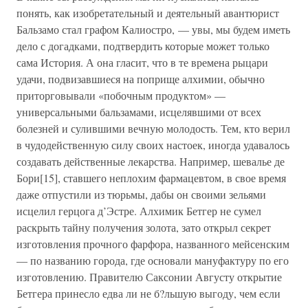
понять, как изобретательный и деятельный авантюрист
Бальзамо стал графом Калиостро, — увы, мы будем иметь
дело с догадками, подтвердить которые может только
сама История. А она гласит, что в те времена рыцари
удачи, подвизавшиеся на поприще алхимии, обычно
приторговывали «побочным продуктом» —
универсальными бальзамами, исцелявшими от всех
болезней и сулившими вечную молодость. Тем, кто верил
в чудодейственную силу своих настоек, иногда удавалось
создавать действенные лекарства. Например, шевалье де
Бори[15], ставшего неплохим фармацевтом, в свое время
даже отпустили из тюрьмы, дабы он своими зельями
исцелил герцога д’Эстре. Алхимик Бетгер не сумел
раскрыть тайну получения золота, зато открыл секрет
изготовления прочного фарфора, названного мейсенским
— по названию города, где основали мануфактуру по его
изготовлению. Правителю Саксонии Августу открытие
Бетгера принесло едва ли не б?льшую выгоду, чем если