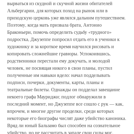
вырваться из скудной и скучной жизни обитателей
Альбергарии, для которых поход на рынок или в
приходскую церковь уже являлся дальним путешествием.
Поэтому, когда мать призвала брата, Антонио
Браконьери, помочь определить судьбу «трудного»
подростка, Джузеппе попросил отдать его в ученики к
художнику и за короткое время научился рисовать и
копировать сложнейшие гравюры. Успокоившись,
родственники перестали ему докучать, и молодой
человек, не посвящая никого в свои планы, пустил
полученные им навыки вдело: начал подделывать
подписи, почерки, документы, карты, планы и
театральные билеты. Однажды он подделал завещание
некоего графа Мауриджи; подлог обнаружили в
последний момент, но Джузеппе все сошло с рук — как,
впрочем, и многие другие проделки, среди которых
некоторые его биографы числят даже убийство каноника.
Вряд ли юный Бальзамо был способен на сознательное
убийство, но не рассчитать в запале свои силы мог.