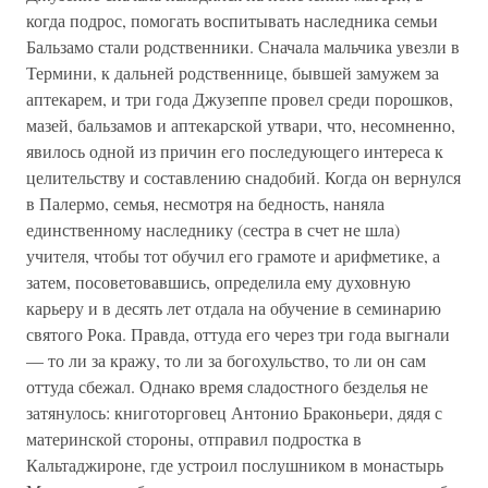
когда подрос, помогать воспитывать наследника семьи
Бальзамо стали родственники. Сначала мальчика увезли в
Термини, к дальней родственнице, бывшей замужем за
аптекарем, и три года Джузеппе провел среди порошков,
мазей, бальзамов и аптекарской утвари, что, несомненно,
явилось одной из причин его последующего интереса к
целительству и составлению снадобий. Когда он вернулся
в Палермо, семья, несмотря на бедность, наняла
единственному наследнику (сестра в счет не шла)
учителя, чтобы тот обучил его грамоте и арифметике, а
затем, посоветовавшись, определила ему духовную
карьеру и в десять лет отдала на обучение в семинарию
святого Рока. Правда, оттуда его через три года выгнали
— то ли за кражу, то ли за богохульство, то ли он сам
оттуда сбежал. Однако время сладостного безделья не
затянулось: книготорговец Антонио Браконьери, дядя с
материнской стороны, отправил подростка в
Кальтаджироне, где устроил послушником в монастырь