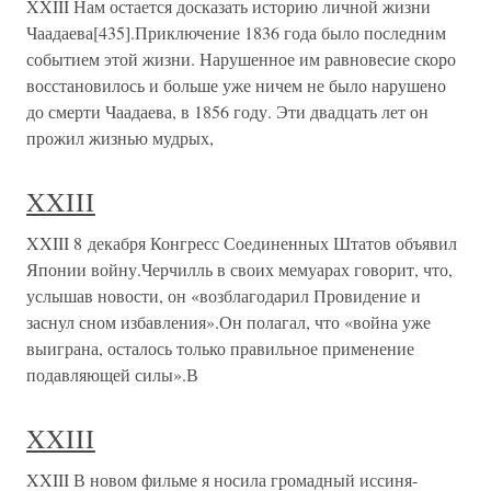
XXIII Нам остается досказать историю личной жизни
Чаадаева[435].Приключение 1836 года было последним
событием этой жизни. Нарушенное им равновесие скоро
восстановилось и больше уже ничем не было нарушено
до смерти Чаадаева, в 1856 году. Эти двадцать лет он
прожил жизнью мудрых,
XXIII
XXIII 8 декабря Конгресс Соединенных Штатов объявил
Японии войну.Черчилль в своих мемуарах говорит, что,
услышав новости, он «возблагодарил Провидение и
заснул сном избавления».Он полагал, что «война уже
выиграна, осталось только правильное применение
подавляющей силы».В
XXIII
XXIII В новом фильме я носила громадный иссиня-