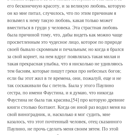
его бесконечную красоту, и за великую любовь, которую
он ко мне питал, случилось, что по этим причинам я
возымел к нему такую любовь, какая только может
вместиться в груди у человека. Эта страстная любовь
была причиной тому, что, дабы видеть как можно чаще
просветленным это чудесное лицо, которое по природе
своей бывало скромным и печальным; но когда я брался
за свой корнет, на нем вдруг появлялась такая милая и
такая прекрасная улыбка, что я нисколько не удивляюсь
тем басням, которые пишут греки про небесных богов;
если бы этот жил в те времена, они, пожалуй, еще и не
так соскакивали бы с петель. Была у этого Паулино
сестра, по имени Фаустина, и я думаю, что никогда
Фаустина не была так красива,[54] про которую древние
книги столько болтают. Когда он иной раз водил меня на
свой виноградник, и, насколько я мог судить, мне
казалось, что этот почтенный человек, отец сказанного
Паулино, не прочь сделать меня своим зятем. По этой