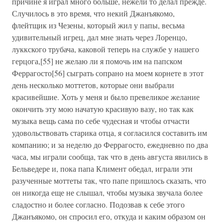
причине я играл много больше, нежели то делал прежде.
Случилось в это время, что некий Джанъякомо,
флейтщик из Чезены, который жил у папы, весьма
удивительный игрец, дал мне знать через Лоренцо,
луккского трубача, каковой теперь на службе у нашего
герцога,[55] не желаю ли я помочь им на папском
Феррагосто[56] сыграть сопрано на моем корнете в этот
день несколько моттетов, которые они выбрали
красивейшие. Хоть у меня и было превеликое желание
окончить эту мою начатую красивую вазу, но так как
музыка вещь сама по себе чудесная и чтобы отчасти
удовольствовать старика отца, я согласился составить им
компанию; и за неделю до Феррагосто, ежедневно по два
часа, мы играли сообща, так что в день августа явились в
Бельведере и, пока папа Климент обедал, играли эти
разученные моттеты так, что папе пришлось сказать, что
он никогда еще не слышал, чтобы музыка звучала более
сладостно и более согласно. Подозвав к себе этого
Джанъякомо, он спросил его, откуда и каким образом он