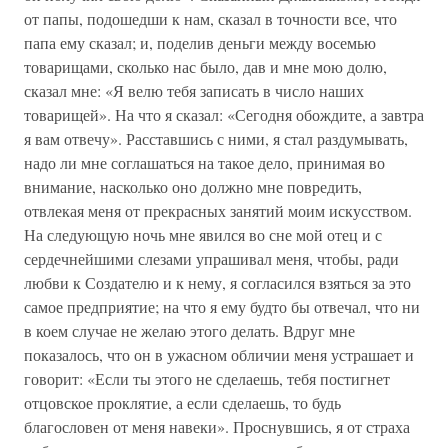
от папы, подошедши к нам, сказал в точности все, что
папа ему сказал; и, поделив деньги между восемью
товарищами, сколько нас было, дав и мне мою долю,
сказал мне: «Я велю тебя записать в число наших
товарищей». На что я сказал: «Сегодня обождите, а завтра
я вам отвечу». Расставшись с ними, я стал раздумывать,
надо ли мне соглашаться на такое дело, принимая во
внимание, насколько оно должно мне повредить,
отвлекая меня от прекрасных занятий моим искусством.
На следующую ночь мне явился во сне мой отец и с
сердечнейшими слезами упрашивал меня, чтобы, ради
любви к Создателю и к нему, я согласился взяться за это
самое предприятие; на что я ему будто бы отвечал, что ни
в коем случае не желаю этого делать. Вдруг мне
показалось, что он в ужасном обличии меня устрашает и
говорит: «Если ты этого не сделаешь, тебя постигнет
отцовское проклятие, а если сделаешь, то будь
благословен от меня навеки». Проснувшись, я от страха