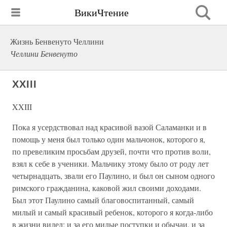
ВикиЧтение
Жизнь Бенвенуто Челлини
Челлини Бенвенуто
XXIII
XXIII
Пока я усердствовал над красивой вазой Саламанки и в
помощь у меня был только один мальчонок, которого я,
по превеликим просьбам друзей, почти что против воли,
взял к себе в ученики. Мальчику этому было от роду лет
четырнадцать, звали его Паулино, и был он сыном одного
римского гражданина, каковой жил своими доходами.
Был этот Паулино самый благовоспитанный, самый
милый и самый красивый ребенок, которого я когда-либо
в жизни видел; и за его милые поступки и обычаи, и за