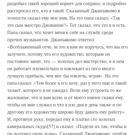
раздобыл такой хороший корнет для сопрано, и подробно
расспросил его, кто я такой. Сказанный Джанъякомо в
точности сказал ему мое имя. На это папа сказал: «Так
это сын маэстро Джованни?» Тот сказал, что это я и есть.
Папа сказал, что хочет меня к себе на службу среди
прочих музыкантов. Джанъякомо ответил:
«Всеблаженный отче, за это я вам не поручусь, что вы его
залучите, потому что его художество, которым он
постоянно занят, это — золотых дел мастерство, и в нем
он работает изумительно и извлекает из него много
лучшую прибыль, чем мог бы извлечь, играя». На это
папа сказал: «Тем более я его хочу, раз у него еще и такой
талант, которого я не ожидал. Вели ему устроить то же
жалованье, что и вам всем; и от моего имени скажи ему,
чтобы он мне служил и что я изо дня в день также и по
другому его художеству широко буду давать ему работу».
И, протянув руку, передал ему в платке сто золотых
камеральных скудо[57] и сказал: «Подели их так, чтобы и
он получил свою долю». Сказанный Джанъякомо, отойдя