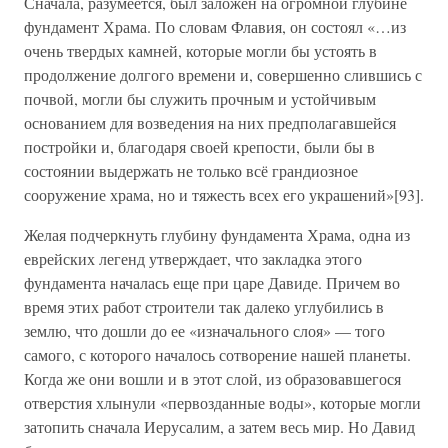
Сначала, разумеется, был заложен на огромной глубине
фундамент Храма. По словам Флавия, он состоял «…из
очень твердых камней, которые могли бы устоять в
продолжение долгого времени и, совершенно слившись с
почвой, могли бы служить прочным и устойчивым
основанием для возведения на них предполагавшейся
постройки и, благодаря своей крепости, были бы в
состоянии выдержать не только всё грандиозное
сооружение храма, но и тяжесть всех его украшений»[93].
Желая подчеркнуть глубину фундамента Храма, одна из
еврейских легенд утверждает, что закладка этого
фундамента началась еще при царе Давиде. Причем во
время этих работ строители так далеко углубились в
землю, что дошли до ее «изначального слоя» — того
самого, с которого началось сотворение нашей планеты.
Когда же они вошли и в этот слой, из образовавшегося
отверстия хлынули «первозданные воды», которые могли
затопить сначала Иерусалим, а затем весь мир. Но Давид