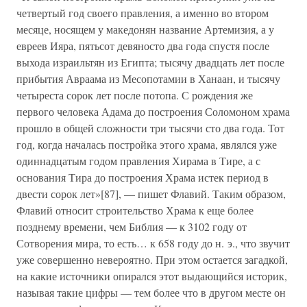
четвертый год своего правления, а именно во втором
месяце, носящем у македонян название Артемизия, а у
евреев Ияра, пятьсот девяносто два года спустя после
выхода израильтян из Египта; тысячу двадцать лет после
прибытия Авраама из Месопотамии в Ханаан, и тысячу
четыреста сорок лет после потопа. С рождения же
первого человека Адама до построения Соломоном храма
прошло в общей сложности три тысячи сто два года. Тот
год, когда началась постройка этого храма, являлся уже
одиннадцатым годом правления Хирама в Тире, а с
основания Тира до построения Храма истек период в
двести сорок лет»[87], — пишет Флавий. Таким образом,
Флавий относит строительство Храма к еще более
позднему времени, чем Библия — к 3102 году от
Сотворения мира, то есть… к 658 году до н. э., что звучит
уже совершенно невероятно. При этом остается загадкой,
на какие источники опирался этот выдающийся историк,
называя такие цифры — тем более что в другом месте он