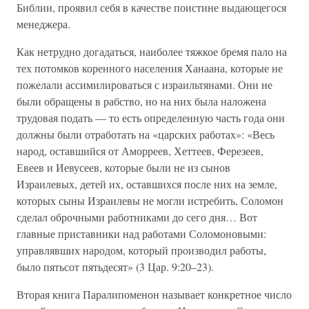
Библии, проявил себя в качестве поистине выдающегося
менеджера.
Как нетрудно догадаться, наиболее тяжкое бремя пало на
тех потомков коренного населения Ханаана, которые не
пожелали ассимилироваться с израильтянами. Они не
были обращены в рабство, но на них была наложена
трудовая подать — то есть определенную часть года они
должны были отработать на «царских работах»: «Весь
народ, оставшийся от Аморреев, Хеттеев, Ферезеев,
Евеев и Иевусеев, которые были не из сынов
Израилевых, детей их, оставшихся после них на земле,
которых сыны Израилевы не могли истребить, Соломон
сделал оброчными работниками до сего дня… Вот
главные приставники над работами Соломоновыми:
управлявших народом, который производил работы,
было пятьсот пятьдесят» (3 Цар. 9:20–23).
Вторая книга Паралипоменон называет конкретное число