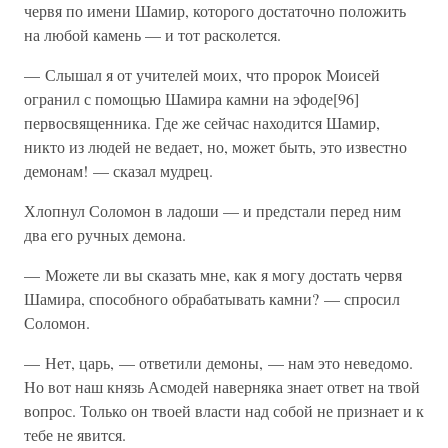
червя по имени Шамир, которого достаточно положить
на любой камень — и тот расколется.
— Слышал я от учителей моих, что пророк Моисей
огранил с помощью Шамира камни на эфоде[96]
первосвященника. Где же сейчас находится Шамир,
никто из людей не ведает, но, может быть, это известно
демонам! — сказал мудрец.
Хлопнул Соломон в ладоши — и предстали перед ним
два его ручных демона.
— Можете ли вы сказать мне, как я могу достать червя
Шамира, способного обрабатывать камни? — спросил
Соломон.
— Нет, царь, — ответили демоны, — нам это неведомо.
Но вот наш князь Асмодей наверняка знает ответ на твой
вопрос. Только он твоей власти над собой не признает и к
тебе не явится.