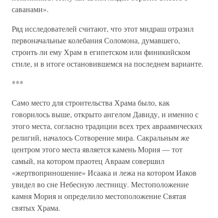
саванами».
Ряд исследователей считают, что этот мидраш отразил
первоначальные колебания Соломона, думавшего,
строить ли ему Храм в египетском или финикийском
стиле, и в итоге остановившемся на последнем варианте.
***
Само место для строительства Храма было, как
говорилось выше, открыто ангелом Давиду, и именно с
этого места, согласно традиции всех трех авраамических
религий, началось Сотворение мира. Сакральным же
центром этого места является камень Мория — тот
самый, на котором праотец Авраам совершил
«жертвоприношение» Исаака и лежа на котором Иаков
увидел во сне Небесную лестницу. Местоположение
камня Мория и определило местоположение Святая
святых Храма.