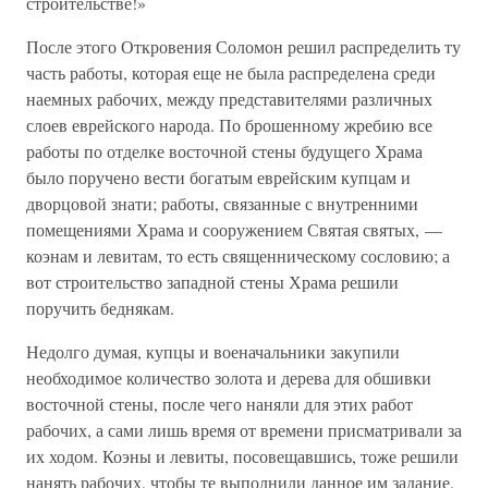
строительстве!»
После этого Откровения Соломон решил распределить ту
часть работы, которая еще не была распределена среди
наемных рабочих, между представителями различных
слоев еврейского народа. По брошенному жребию все
работы по отделке восточной стены будущего Храма
было поручено вести богатым еврейским купцам и
дворцовой знати; работы, связанные с внутренними
помещениями Храма и сооружением Святая святых, —
коэнам и левитам, то есть священническому сословию; а
вот строительство западной стены Храма решили
поручить беднякам.
Недолго думая, купцы и военачальники закупили
необходимое количество золота и дерева для обшивки
восточной стены, после чего наняли для этих работ
рабочих, а сами лишь время от времени присматривали за
их ходом. Коэны и левиты, посовещавшись, тоже решили
нанять рабочих, чтобы те выполнили данное им задание.