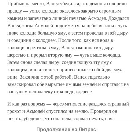
Прибыв на место, Ванея убедился, что демоны говорили
правду — устье колодца оказалось закрыто огромным
камнем и запечатано личной печатью Асмодея. Дождался
Ванея, когда Асмодей поднимется на небо, выкопал чуть
ниже колодца большую яму, а затем проделал в ней дыру
и соединил с колодцем. После того, как вся вода в
колодце перетекла в яму, Ванея законопатил дыру
шерстью и прорыл вторую яму — чуть выше колодца.
Затем снова сделал дыру, соединяющую эту яму с
колодцем, и влил в него принесенные с собой два меха
вина. Закончив с этой работой, Ванея тщательно
замаскировал обе вырытые им ямы землей и спрятался на
растущем неподалеку от колодца дереве.
И как раз вовремя — через мгновение раздался страшный
грохот и Асмодей спустился на землю. Проверил он
печать, убедился, что она цела, сорвал печать, снял
камень и, к своему немалому удивлению, обнаружил, что
Продолжение на Литрес
вода в колодце превратилась в вино.