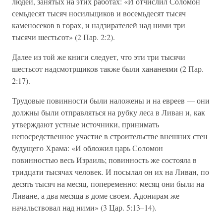
людей, занятых на этих работах: «И отчислил Соломон
семьдесят тысяч носильщиков и восемьдесят тысяч
каменосеков в горах, и надзирателей над ними три
тысячи шестьсот» (2 Пар. 2:2).
Далее из той же книги следует, что эти три тысячи
шестьсот надсмотрщиков также были хананеями (2 Пар.
2:17).
Трудовые повинности были наложены и на евреев — они
должны были отправляться на рубку леса в Ливан и, как
утверждают устные источники, принимать
непосредственное участие в строительстве внешних стен
будущего Храма: «И обложил царь Соломон
повинностью весь Израиль; повинность же состояла в
тридцати тысячах человек. И посылал он их на Ливан, по
десять тысяч на месяц, попеременно: месяц они были на
Ливане, а два месяца в доме своем. Адонирам же
начальствовал над ними» (3 Цар. 5:13–14).