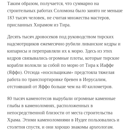
Таким образом, получается, что суммарно на
строительных работах Соломона было занято не меньше
183 тысяч человек, не считая множества мастеров,
присланных Хирамом из Тира.
Десять тысяч дровосеков под руководством тирских
надсмотрщиков ежемесячно рубили ливанские кедры и
кипарисы и переправляли их к морю. Здесь из этих
кедров связывались огромные плоты, которые тирские
корабли волокли за собой по морю от Тира к Иаффе
(Яффо). Отсюда «носильщикам» предстояла тяжелая
работа по транспортировке бревен в Иерусалим,
отстоявший от Яффо больше чем на 40 километров.
80 тысяч каменотесов вырубали огромные каменные
глыбы в каменоломнях, расположенных в
непосредственной близости от места строительства
Храма. Этими каменоломнями в Иудее пользовались и
столетия спустя, и они хорошо знакомы археологам.