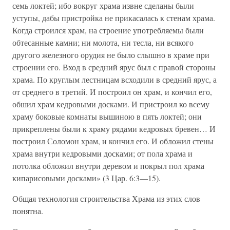
семь локтей; ибо вокруг храма извне сделаны были
уступы, дабы пристройка не прикасалась к стенам храма.
Когда строился храм, на строение употребляемы были
обтесанные камни; ни молота, ни тесла, ни всякого
другого железного орудия не было слышно в храме при
строении его. Вход в средний ярус был с правой стороны
храма. По круглым лестницам всходили в средний ярус, а
от среднего в третий. И построил он храм, и кончил его,
обшил храм кедровыми досками. И пристроил ко всему
храму боковые комнаты вышиною в пять локтей; они
прикреплены были к храму рядами кедровых бревен… И
построил Соломон храм, и кончил его. И обложил стены
храма внутри кедровыми досками; от пола храма и
потолка обложил внутри деревом и покрыл пол храма
кипарисовыми досками» (3 Цар. 6:3—15).
Общая технология строительства Храма из этих слов
понятна.