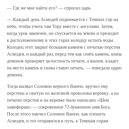
— Где же мне найти его? — спросил царь.
— Каждый день Асмодей поднимается с Темных гор на
небо, чтобы учить там Тору вместе с ангелами. Затем,
когда урок закончен, он спускается на землю и приходит
к расположенному в этих горах колодцу испить воды.
Колодец этот закрыт большим камнем с печатью перстня
Асмодея, и каждый раз, перед тем как снять камень, князь
демонов проверяет целостность печати, а выпив, кладет
на место камень и снова ставит печать, — поведали царю
демоны.
Тогда вызвал Соломон верного Ванею, вручил ему
перстень и свитую из железной проволоки веревку, а на
печатке перстня и на веревке было написано «Шем
хамефораш» — сокровенное 72-буквенное имя Бога.
После этого научил Соломон Ванею, как пленить
Асмодея, и тот отправился в путь, к Темным горам.