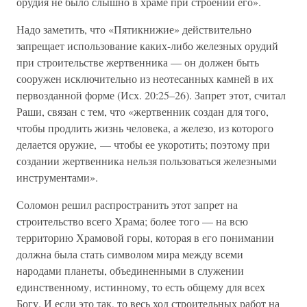
орудия не было слышно в храме при строении его».
Надо заметить, что «Пятикнижие» действительно
запрещает использование каких-либо железных орудий
при строительстве жертвенника — он должен быть
сооружен исключительно из неотесанных камней в их
первозданной форме (Исх. 20:25–26). Запрет этот, считал
Раши, связан с тем, что «жертвенник создан для того,
чтобы продлить жизнь человека, а железо, из которого
делается оружие, — чтобы ее укоротить; поэтому при
создании жертвенника нельзя пользоваться железными
инструментами».
Соломон решил распространить этот запрет на
строительство всего Храма; более того — на всю
территорию Храмовой горы, которая в его понимании
должна была стать символом мира между всеми
народами планеты, объединенными в служении
единственному, истинному, то есть общему для всех
Богу. И если это так, то весь ход строительных работ на