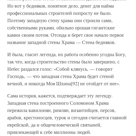
Но вот у бедняков, понятное дело, денег для найма
профессиональных строителей попросту не было.
Поэтому западную стену храма они строили сами,
собственными руками, обильно орошая гигантские
камни своим потом. Отсюда и берет свое начало первое
название западной стены Храма — Стена бедняков.
И была, гласит легенда, их работа особенно угодна Богу,
так что, когда строительство стены было завершено, с
Небес раздался голос: «Собой клянусь, — говорит
Господь, — что западная стена Храма будет стеной
вечной, и никогда Моя Шхина[92] не отойдет от нее».
Сама история, кажется, подтверждает эту легенду.
Западная стена построенного Соломоном Храма
пережила вавилонян, римлян, византийцев, персов,
арабов, крестоносцев, турок и сегодня считается главной
еврейской, да и общечеловеческой святыней,
привлекающей к себе миллионы людей.