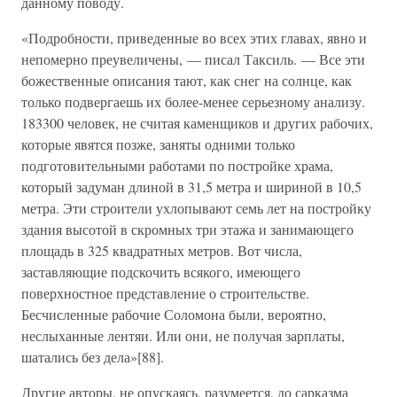
данному поводу.
«Подробности, приведенные во всех этих главах, явно и
непомерно преувеличены, — писал Таксиль. — Все эти
божественные описания тают, как снег на солнце, как
только подвергаешь их более-менее серьезному анализу.
183300 человек, не считая каменщиков и других рабочих,
которые явятся позже, заняты одними только
подготовительными работами по постройке храма,
который задуман длиной в 31,5 метра и шириной в 10,5
метра. Эти строители ухлопывают семь лет на постройку
здания высотой в скромных три этажа и занимающего
площадь в 325 квадратных метров. Вот числа,
заставляющие подскочить всякого, имеющего
поверхностное представление о строительстве.
Бесчисленные рабочие Соломона были, вероятно,
неслыханные лентяи. Или они, не получая зарплаты,
шатались без дела»[88].
Другие авторы, не опускаясь, разумеется, до сарказма