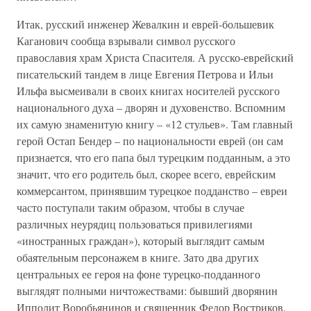
Итак, русский инженер Жевалкин и еврей-большевик
Каганович сообща взрывали символ русского
православия храм Христа Спасителя. А русско-еврейский
писательский тандем в лице Евгения Петрова и Ильи
Ильфа высмеивали в своих книгах носителей русского
национального духа – дворян и духовенство. Вспомним
их самую знаменитую книгу – «12 стульев». Там главный
герой Остап Бендер – по национальности еврей (он сам
признается, что его папа был турецким подданным, а это
значит, что его родитель был, скорее всего, еврейским
коммерсантом, принявшим турецкое подданство – евреи
часто поступали таким образом, чтобы в случае
различных неурядиц пользоваться привилегиями
«иностранных граждан»), который выглядит самым
обаятельным персонажем в книге. Зато два других
центральных ее героя на фоне турецко-подданного
выглядят полными ничтожествами: бывший дворянин
Ипполит Воробьянинов и священник Федор Востриков.