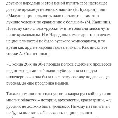
другими народами и этой ценой купить себе настоящее
доверие прежде угнетенных наций» (Н. Бухарин), или:
«Малую национальность надо поставить в заметно
лучшие условия по сравнению с большой» (М. Калинин).
Поэтому само слово «русский» в те годы считалось чуть
ли не крамольным. И в Народном комиссариате по делам
национальностей не было русского комиссариата, в то
время как другие народы таковые имели. Как писал все
тот же А. Солженицын:
«С конца 20-х на 30-е прошла полоса судебных процессов
над инженерами: избивали и убивали всю старую
инженерию – а она была по своему составу подавляюще
русская, да еще прослойка немцев.
Также громили в те годы устои и кадры русской науки во
многих областях – истории, археологии, краеведении, – у
русских не должно быть
прошлого
. Никому из гонителей
не будем вменять
собственного
национального