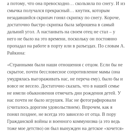
а потому, что она превосходно… скользила по снегу. И из
смычка получался прекрасный… кнутик, которым
незадавшийся скрипач гонял скрипку по снегу. Короче,
достаточно быстро скрипка была заброшена в самый
дальний угол. А настаивать на своем отец не стал – у
него не было на это времени, поскольку он постоянно
пропадал на работе в порту или в разъездах. По словам А.
Райкина:
«Странными были наши отношения с отцом. Если бы не
скрытое, почти бессловесное сопротивление мамы (она
умудрялась выгораживать нас, не переча ему), было бы и
вовсе не весело. Достаточно сказать, что в нашей семье
не имели обыкновения отмечать дни рождения детей. У
нас почти не было игрушек. Нас не фотографировали
(считалось дорогим удовольствием). Впрочем, как я
понял позднее, не всегда это зависело от отца. В пору
Гражданской войны и военного коммунизма (а это ведь
тоже мое детство) он был вынужден на детское «хочется»