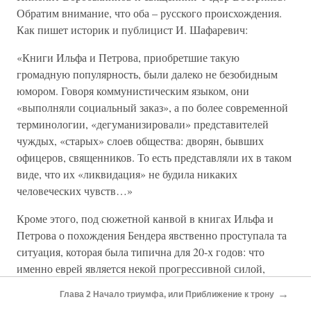
Обратим внимание, что оба – русского происхождения.
Как пишет историк и публицист И. Шафаревич:
«Книги Ильфа и Петрова, приобретшие такую
громадную популярность, были далеко не безобидным
юмором. Говоря коммунистическим языком, они
«выполняли социальный заказ», а по более современной
терминологии, «дегуманизировали» представителей
чуждых, «старых» слоев общества: дворян, бывших
офицеров, священников. То есть представляли их в таком
виде, что их «ликвидация» не будила никаких
человеческих чувств…»
Кроме этого, под сюжетной канвой в книгах Ильфа и
Петрова о похождения Бендера явственно проступала та
ситуация, которая была типична для 20-х годов: что
именно еврей является некой прогрессивной силой,
которая должна тянуть за собой силу инертную –
→
Глава 2 Начало триумфа, или Приближение к трону
консервативного «русака». Как заметил Максим Горький: