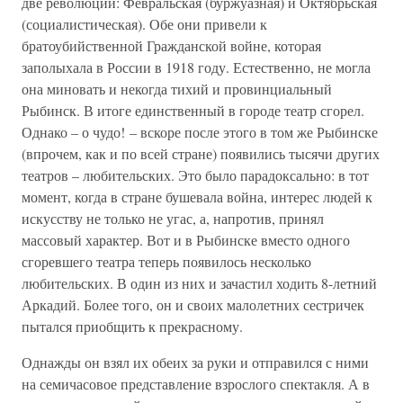
две революции: Февральская (буржуазная) и Октябрьская
(социалистическая). Обе они привели к
братоубийственной Гражданской войне, которая
заполыхала в России в 1918 году. Естественно, не могла
она миновать и некогда тихий и провинциальный
Рыбинск. В итоге единственный в городе театр сгорел.
Однако – о чудо! – вскоре после этого в том же Рыбинске
(впрочем, как и по всей стране) появились тысячи других
театров – любительских. Это было парадоксально: в тот
момент, когда в стране бушевала война, интерес людей к
искусству не только не угас, а, напротив, принял
массовый характер. Вот и в Рыбинске вместо одного
сгоревшего театра теперь появилось несколько
любительских. В один из них и зачастил ходить 8-летний
Аркадий. Более того, он и своих малолетних сестричек
пытался приобщить к прекрасному.
Однажды он взял их обеих за руки и отправился с ними
на семичасовое представление взрослого спектакля. А в