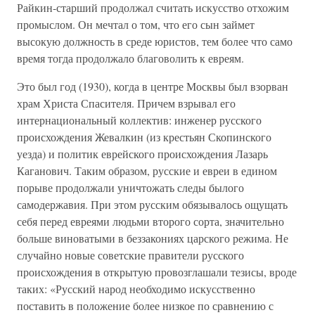
Райкин-старший продолжал считать искусство отхожим
промыслом. Он мечтал о том, что его сын займет
высокую должность в среде юристов, тем более что само
время тогда продолжало благоволить к евреям.
Это был год (1930), когда в центре Москвы был взорван
храм Христа Спасителя. Причем взрывал его
интернациональный коллектив: инженер русского
происхождения Жевалкин (из крестьян Скопинского
уезда) и политик еврейского происхождения Лазарь
Каганович. Таким образом, русские и евреи в едином
порыве продолжали уничтожать следы былого
самодержавия. При этом русским обязывалось ощущать
себя перед евреями людьми второго сорта, значительно
больше виноватыми в беззакониях царского режима. Не
случайно новые советские правители русского
происхождения в открытую провозглашали тезисы, вроде
таких: «Русский народ необходимо искусственно
поставить в положение более низкое по сравнению с