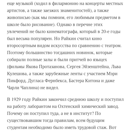
еще музыкой (ходил в филармонию на концерты местных
артистов, а также заезжих знаменитостей), а также
живописью (как мы помним, его любимым предметом в
школе было рисование). Однако в перечне этих
увлечений не было кинематографа, который в 20-е годы
был весьма популярен. Но Райкин считал кино
второсортным видом искусства по сравнению с театром.
Поэтому большинство тогдашних новинок, которые
собирали полные залы и были притчей во языцех
(фильмы Якова Протазанова, Сергея Эйзенштейна, Льва
Кулешова, а также зарубежные ленты с участием Мэри
Пикфорд, Дугласа Фернбекса, Бастера Китона и даже
Чарли Чаплина) не видел.
В 1929 году Райкин закончил среднюю школу и поступил
на работу лаборантом на Охтенский химический завод.
Почему он поступил туда, а не в институт? По
существовавшим тогда правилам, всем будущим
студентам необходимо было иметь трудовой стаж. Вот