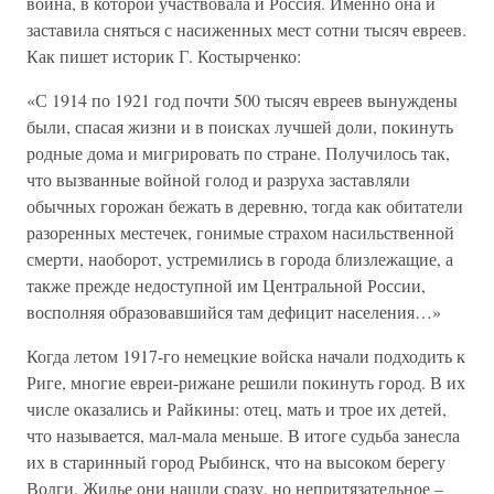
война, в которой участвовала и Россия. Именно она и
заставила сняться с насиженных мест сотни тысяч евреев.
Как пишет историк Г. Костырченко:
«С 1914 по 1921 год почти 500 тысяч евреев вынуждены
были, спасая жизни и в поисках лучшей доли, покинуть
родные дома и мигрировать по стране. Получилось так,
что вызванные войной голод и разруха заставляли
обычных горожан бежать в деревню, тогда как обитатели
разоренных местечек, гонимые страхом насильственной
смерти, наоборот, устремились в города близлежащие, а
также прежде недоступной им Центральной России,
восполняя образовавшийся там дефицит населения…»
Когда летом 1917-го немецкие войска начали подходить к
Риге, многие евреи-рижане решили покинуть город. В их
числе оказались и Райкины: отец, мать и трое их детей,
что называется, мал-мала меньше. В итоге судьба занесла
их в старинный город Рыбинск, что на высоком берегу
Волги. Жилье они нашли сразу, но непритязательное –