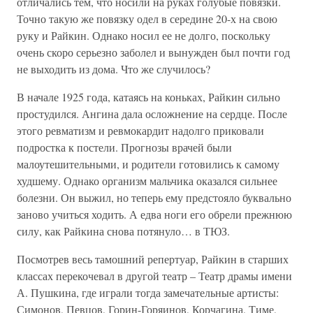
отличались тем, что носили на руках голубые повязки.
Точно такую же повязку одел в середине 20-х на свою
руку и Райкин. Однако носил ее не долго, поскольку
очень скоро серьезно заболел и вынужден был почти год
не выходить из дома. Что же случилось?
В начале 1925 года, катаясь на коньках, Райкин сильно
простудился. Ангина дала осложнение на сердце. После
этого ревматизм и ревмокардит надолго приковали
подростка к постели. Прогнозы врачей были
малоутешительными, и родители готовились к самому
худшему. Однако организм мальчика оказался сильнее
болезни. Он выжил, но теперь ему предстояло буквально
заново учиться ходить. А едва ноги его обрели прежнюю
силу, как Райкина снова потянуло… в ТЮЗ.
Посмотрев весь тамошний репертуар, Райкин в старших
классах перекочевал в другой театр – Театр драмы имени
А. Пушкина, где играли тогда замечательные артисты:
Симонов, Певцов, Горин-Горяинов, Корчагина, Тиме,