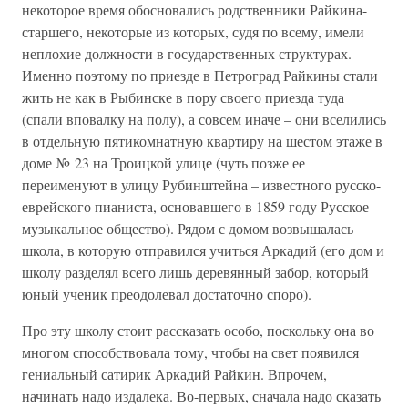
некоторое время обосновались родственники Райкина-
старшего, некоторые из которых, судя по всему, имели
неплохие должности в государственных структурах.
Именно поэтому по приезде в Петроград Райкины стали
жить не как в Рыбинске в пору своего приезда туда
(спали вповалку на полу), а совсем иначе – они вселились
в отдельную пятикомнатную квартиру на шестом этаже в
доме № 23 на Троицкой улице (чуть позже ее
переименуют в улицу Рубинштейна – известного русско-
еврейского пианиста, основавшего в 1859 году Русское
музыкальное общество). Рядом с домом возвышалась
школа, в которую отправился учиться Аркадий (его дом и
школу разделял всего лишь деревянный забор, который
юный ученик преодолевал достаточно споро).
Про эту школу стоит рассказать особо, поскольку она во
многом способствовала тому, чтобы на свет появился
гениальный сатирик Аркадий Райкин. Впрочем,
начинать надо издалека. Во-первых, сначала надо сказать