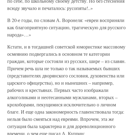
по себе, по школьному своему детству. Но без стеснения
всюду звучало и печаталось: русопяты!..»
В 20-е годы, по словам А. Воронеля: «евреи восприняли
как благоприятную ситуацию, трагическую для русского
народа»…»
Кстати, и в тогдашней советской юмористике массовому
осмеянию подвергались в основном те категории
граждан, которые состояли из русских, шире – из славян.
Причем речь шла не только о так называемых бывших
(представителях дворянского сословия, духовенства или
царского офицерства), но и нынешних – например,
рабочих и крестьянах. Первых часто изображали
алкоголиками и неотесанными мужланами, вторых –
крохоборами, пекущимися исключительно о личном
благе. И еще одна закономерность главенствовала тогда:
нельзя было смеяться над евреями. Впрочем, эта же
ситуация была характерна и для дореволюционного
времени, о чем еще писал А. Куприн: