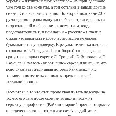
хоромах – пятикомнатной квартире – им принадлежало
уже только две комнаты, а три остальные заняли другие
семьи. Это было не случайно. Во второй половине 20-х
руководство страны вынуждено было отреагировать на
возрастающий в обществе антисемитизм, когда
представители титульной нации – русские – начали в
открытую выражать недовольство засильем евреев
буквально снизу и доверху. В результате чистка началась
с головы: в 1927 году из Политбюро были выведены
сразу трое видных евреев: Л. Троцкий, Е. Зиновьев и Л.
Каменев. Началось «уплотнение» евреев и внизу, на что
ясно указывает жилищная история Райкиных – их
заставили потесниться в пользу представителей
титульной нации.
Несмотря на то что отец продолжал питать надежды на
то, что его сын после окончания школы получит
серьезную профессию (Райкин-старший прочил отпрыску
юридическое поприще), однако сам Аркадий мечтал