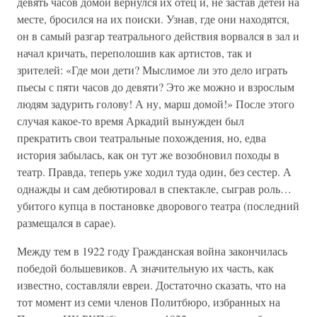
девять часов домой вернулся их отец и, не застав детей на
месте, бросился на их поиски. Узнав, где они находятся,
он в самый разгар театрального действия ворвался в зал и
начал кричать, переполошив как артистов, так и
зрителей: «Где мои дети? Мыслимое ли это дело играть
пьесы с пяти часов до девяти? Это же можно и взрослым
людям задурить голову! А ну, марш домой!» После этого
случая какое-то время Аркадий вынужден был
прекратить свои театральные похождения, но, едва
история забылась, как он тут же возобновил походы в
театр. Правда, теперь уже ходил туда один, без сестер. А
однажды и сам дебютировал в спектакле, сыграв роль…
убитого купца в постановке дворового театра (последний
размещался в сарае).
Между тем в 1922 году Гражданская война закончилась
победой большевиков. А значительную их часть, как
известно, составляли евреи. Достаточно сказать, что на
тот момент из семи членов Политбюро, избранных на