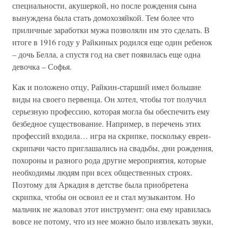
специальности, акушеркой, но после рождения сына
вынуждена была стать домохозяйкой. Тем более что
приличные заработки мужа позволяли им это сделать. В
итоге в 1916 году у Райкиных родился еще один ребенок
– дочь Белла, а спустя год на свет появилась еще одна
девочка – Софья.
Как и положено отцу, Райкин-старший имел большие
виды на своего первенца. Он хотел, чтобы тот получил
серьезную профессию, которая могла бы обеспечить ему
безбедное существование. Например, в перечень этих
профессий входила… игра на скрипке, поскольку евреи-
скрипачи часто приглашались на свадьбы, дни рождения,
похороны и разного рода другие мероприятия, которые
необходимы людям при всех общественных строях.
Поэтому для Аркадия в детстве была приобретена
скрипка, чтобы он освоил ее и стал музыкантом. Но
мальчик не жаловал этот инструмент: она ему нравилась
вовсе не потому, что из нее можно было извлекать звуки,