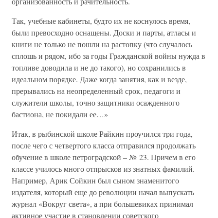
организованность и рачительность.
Так, учебные кабинеты, будто их не коснулось время,
были превосходно оснащены. Доски и парты, атласы и
книги не только не пошли на растопку (что случалось
сплошь и рядом, ибо за годы Гражданской войны нужда в
топливе доводила и не до такого), но сохранились в
идеальном порядке. Даже когда занятия, как и везде,
прерывались на неопределенный срок, педагоги и
служители школы, точно защитники осажденного
бастиона, не покидали ее…»
Итак, в рыбинской школе Райкин проучился три года,
после чего с четвертого класса отправился продолжать
обучение в школе петроградской – № 23. Причем в его
классе училось много отпрысков из знатных фамилий.
Например, Арик Сойкин был сыном знаменитого
издателя, который еще до революции начал выпускать
журнал «Вокруг света», а при большевиках принимал
активное участие в становлении советского