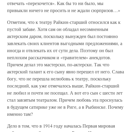
отвечать «перехочется». Как бы то ни было, мы
привыкли ничего не просить и не ждали сюрпризов…»
Отметим, что к театру Райкин-старший относился как к
пустой забаве. Хотя сам он обладал несомненным
актерским даром, поскольку вынужден был постоянно
завлекать своих клиентов выгодными предложениями, а
иногда и отвлекать их от сути дела. Поэтому он был
неплохим рассказчиком и «травителем» анекдотов.
Причем делал это мастерски, по-актерски. Так что
актерский талант к его сыну явно перешел от него. Слава
богу, что не перешла нелюбовь к театру, поскольку
последний, как уже отмечалось выше, Райкин-старший
не любил и почти не посещал. А вот его сын с шести лет
стал завзятым театралом. Причем любовь эта проснулась
в будущем сатирике уже не в Риге, а в Рыбинске. Почему
именно там?
Дело в том, что в 1914 году началась Первая мировая