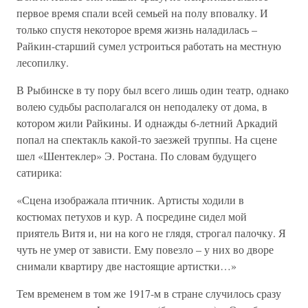
первое время спали всей семьей на полу вповалку. И
только спустя некоторое время жизнь наладилась –
Райкин-старший сумел устроиться работать на местную
лесопилку.
В Рыбинске в ту пору был всего лишь один театр, однако
волею судьбы располагался он неподалеку от дома, в
котором жили Райкины. И однажды 6-летний Аркадий
попал на спектакль какой-то заезжей труппы. На сцене
шел «Шентеклер» Э. Ростана. По словам будущего
сатирика:
«Сцена изображала птичник. Артисты ходили в
костюмах петухов и кур. А посредине сидел мой
приятель Витя и, ни на кого не глядя, строгал палочку. Я
чуть не умер от зависти. Ему повезло – у них во дворе
снимали квартиру две настоящие артистки…»
Тем временем в том же 1917-м в стране случилось сразу