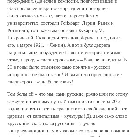
побуждения. (Да если в комиссии, подготовившей и
обосновавшей декрет об упразднении историко-
филологических факультетов в российских
университетах, состояли Гойхбарг, Ларин, Радек и
Ротштейн, то также там состояли Бухарин, М.
Покровский, Скворцов-Степанов, Фриче, и подписал
его, в марте 1921, – Ленин). А вот в
духе
декрета
национальное побуждение было: ни история, ни язык
этому народу – «великоросскому» – больше не нужны. В
20-е годы было отменено само понятие «русской
истории» – не было такой! И выметено прочь понятие
«великороссы»: не было таких!
Тем больней – что мы, сами русские, рьяно шли по этому
самоубийственному пути. И именно этот период 20-х
годов принято считать «расцветом» освобожденной – от
царизма, от капитализма – культуры! Да даже само слово
«русский», сказать: «я русский» – звучало
контрреволюционным вызовом, это-то я хорошо помню и