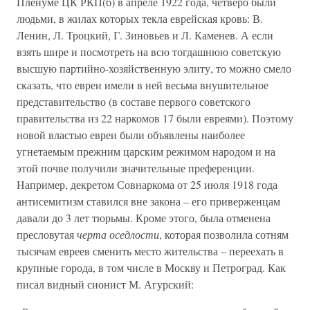
Пленуме ЦК РКП(б) в апреле 1922 года, четверо были
людьми, в жилах которых текла еврейская кровь: В.
Ленин, Л. Троцкий, Г. Зиновьев и Л. Каменев. А если
взять шире и посмотреть на всю тогдашнюю советскую
высшую партийно-хозяйственную элиту, то можно смело
сказать, что евреи имели в ней весьма внушительное
представительство (в составе первого советского
правительства из 22 наркомов 17 были евреями). Поэтому
новой властью евреи были объявлены наиболее
угнетаемым прежним царским режимом народом и на
этой почве получили значительные преференции.
Например, декретом Совнаркома от 25 июля 1918 года
антисемитизм ставился вне закона – его приверженцам
давали до 3 лет тюрьмы. Кроме этого, была отменена
пресловутая
черта оседлости
, которая позволила сотням
тысячам евреев сменить место жительства – переехать в
крупные города, в том числе в Москву и Петроград. Как
писал видный сионист М. Агурский: