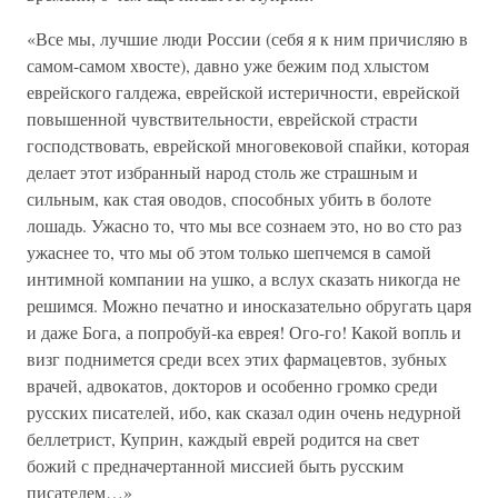
«Все мы, лучшие люди России (себя я к ним причисляю в
самом-самом хвосте), давно уже бежим под хлыстом
еврейского галдежа, еврейской истеричности, еврейской
повышенной чувствительности, еврейской страсти
господствовать, еврейской многовековой спайки, которая
делает этот избранный народ столь же страшным и
сильным, как стая оводов, способных убить в болоте
лошадь. Ужасно то, что мы все сознаем это, но во сто раз
ужаснее то, что мы об этом только шепчемся в самой
интимной компании на ушко, а вслух сказать никогда не
решимся. Можно печатно и иносказательно обругать царя
и даже Бога, а попробуй-ка еврея! Ого-го! Какой вопль и
визг поднимется среди всех этих фармацевтов, зубных
врачей, адвокатов, докторов и особенно громко среди
русских писателей, ибо, как сказал один очень недурной
беллетрист, Куприн, каждый еврей родится на свет
божий с предначертанной миссией быть русским
писателем…»