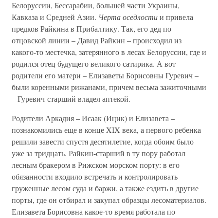
Белоруссии, Бессарабии, большей части Украины,
Кавказа и Средней Азии.
Черта оседлости
и привела
предков Райкина в Прибалтику. Так, его дед по
отцовской линии – Давид Райкин – происходил из
какого-то местечка, затерянного в лесах Белоруссии, где и
родился отец будущего великого сатирика. А вот
родители его матери – Елизаветы Борисовны Гуревич –
были коренными рижанами, причем весьма зажиточными
– Гуревич-старший владел аптекой.
Родители Аркадия – Исаак (Ицик) и Елизавета –
познакомились еще в конце XIX века, а первого ребенка
решили завести спустя десятилетие, когда обоим было
уже за тридцать. Райкин-старший в ту пору работал
лесным бракером в Рижском морском порту: в его
обязанности входило встречать и контролировать
груженные лесом суда и баржи, а также ездить в другие
порты, где он отбирал и закупал образцы лесоматериалов.
Елизавета Борисовна какое-то время работала по