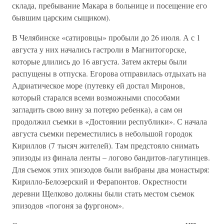
склада, пребывание Макара в больнице и посещение его
бывшим царским сыщиком).
В Челябинске «сатировцы» пробыли до 26 июля. А с 1
августа у них начались гастроли в Магнитогорске,
которые длились до 16 августа. Затем актеры были
распущены в отпуска. Егорова отправилась отдыхать на
Адриатическое море (путевку ей достал Миронов,
который старался всеми возможными способами
загладить свою вину за потерю ребенка), а сам он
продолжил съемки в «Достоянии республики». С начала
августа съемки переместились в небольшой городок
Кириллов (7 тысяч жителей). Там предстояло снимать
эпизоды из финала ленты – логово бандитов-лагутинцев.
Для съемок этих эпизодов были выбраны два монастыря:
Кирилло-Белозерский и Ферапонтов. Окрестности
деревни Щелково должны были стать местом съемок
эпизодов «погоня за фургоном».