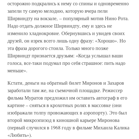
осторожно подкрались к нему со спины и одновременно
запели ту самую мелодию, которую вчера пели
Ширвиндту на вокзале, – популярный мотив Нино Рота.
Надо отдать должное Ширвиндту, ему и здесь не
изменило хладнокровие. Обернувшись и увидев своих
друзей, он изрек всего лишь одну фразу: «Хорошо». Но
эта фраза дорогого стоила. Только много позже
Ширвиндт признается друзьям: «Когда услышал ваши
голоса, все-таки подумал про себя страшное: пить надо
меньше».
Кстати, деньги на обратный билет Миронов и Захаров
заработали там же, на съемочной площадке. Режиссер
фильма Муратов предложил им оставить автограф в его
картине – сняться в крохотных ролях в массовке (они
изображали толпу провожающих в аэропорту). Это был
второй микроэпизод в киношной карьере Миронова
(первый случился в 1968 году в фильме Михаила Калика
«Любить»).