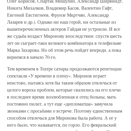
Олег Борисов, Спартак Мишулин, Александр Ширвиндт,
Никита Михалков, Владимир Басов, Валентин Гафт,
Евгений Евстигнеев, Фрунзе Мкртчян, Александр
Лазарев и др.). Однако ни наш герой, ни остальные из
вышеперечисленных актеров Гайдая не устроили. И все
же судьба воздаст Миронову впоследствии: спустя шесть
лет он сыграет-таки великого комбинатора в телефильме
Марка Захарова. Но об этом речь пойдет впереди, а пока
вернемся в начало 70-го.
Тем временем в Театре сатиры продолжаются репетиции
спектакля «У времени в плену». Миронов играет
неистово, пытаясь хотя бы таким образом отвлечься от
целого вороха проблем, которые свалились на его плечи
в последнее время: возлюбленная и отец больны, мать
постоянно пилит, а тут еще «дипломатша» замучила
звонками с просьбами о встрече. Поэтому единственным
способом отвлечься для Миронова была работа. А ее у
него было, что называется, по горло. Его февральский