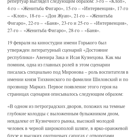
репертуар выглядел следующим образом: 3-го – «Клоп»,
4-го – «Женитьба Фигаро», 15-го – «Интервенция», 17-го
– «Клоп», 18-го – «Дон Жуан», 21-го – «Женитьба
Фигаро», 22-го – «Баня», 23-го и 25-го – «Интервенция»,
27-го – «Женитьба Фигаро», 28-го – «Баня».
19 февраля на киностудии имени Горького был
утвержден литературный сценарий «Достояние
республики» Авенира Зака и Исая Кузнецова. Как мы
помним, одна из главных ролей в этом сценарии
писалась специально под Миронова – роль воспитателя в
имении князя Тихвинского по фамилии Шиловский и по
прозвищу Маркиз. Первое появление этого героя на
страницах сценария описывалось следующим образом:
«В одном из петроградских дворов, похожих на темные
глубокие колодцы с выложенным булыжником дном,
невдалеке от Кузнечного рынка, высокий молодой
человек в черной широкополой шляпе, в ярко-оранжевой
блузе и высоких охотничьих сапогах с отворотами