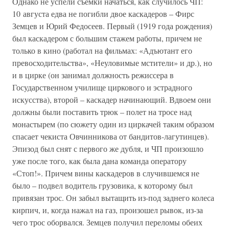
Однако не успели съемки начаться, как случилось ЧП:
10 августа едва не погибли двое каскадеров – Фирс
Земцев и Юрий Федосеев. Первый (1919 года рождения)
был каскадером с большим стажем работы, причем не
только в кино (работал на фильмах: «Адъютант его
превосходительства», «Неуловимые мстители» и др.), но
и в цирке (он занимал должность режиссера в
Государственном училище циркового и эстрадного
искусства), второй – каскадер начинающий. Вдвоем они
должны были поставить трюк – полет на тросе над
монастырем (по сюжету один из циркачей таким образом
спасает чекиста Овчинникова от бандитов-лагутинцев).
Эпизод был снят с первого же дубля, и ЧП произошло
уже после того, как была дана команда оператору
«Стоп!». Причем вины каскадеров в случившемся не
было – подвел водитель грузовика, к которому был
привязан трос. Он забыл вытащить из-под заднего колеса
кирпич, и, когда нажал на газ, произошел рывок, из-за
чего трос оборвался. Земцев получил переломы обеих