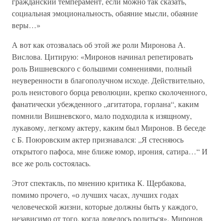
гражданский темперамент, если можно так сказать,
социальная эмоциональность, обаяние мысли, обаяние
веры…»
А вот как отозвалась об этой же роли Миронова А.
Вислова. Цитирую: «Миронов начинал репетировать
роль Вишневского с большими сомнениями, полный
неуверенности в благополучном исходе. Действительно,
роль неистового борца революции, крепко сколоченного,
фанатически убежденного „агитатора, горлана“, каким
помнили Вишневского, мало подходила к изящному,
лукавому, легкому актеру, каким был Миронов. В беседе
с Б. Поюровским актер признавался: „Я стесняюсь
открытого пафоса, мне ближе юмор, ирония, сатира…“ И
все же роль состоялась.
Этот спектакль, по мнению критика К. Щербакова,
помимо прочего, «о лучших часах, лучших годах
человеческой жизни, которые должны быть у каждого,
независимо от того, когда довелось родиться». Миронов