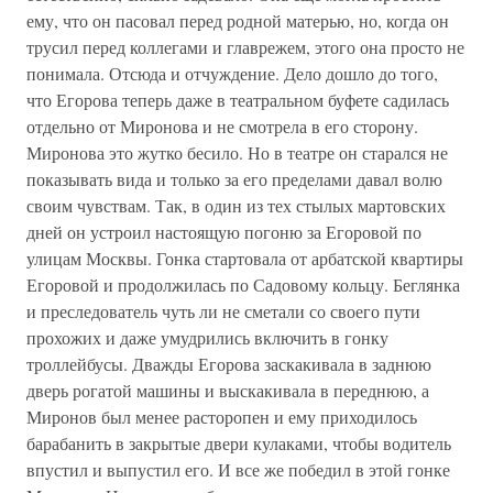
ему, что он пасовал перед родной матерью, но, когда он
трусил перед коллегами и главрежем, этого она просто не
понимала. Отсюда и отчуждение. Дело дошло до того,
что Егорова теперь даже в театральном буфете садилась
отдельно от Миронова и не смотрела в его сторону.
Миронова это жутко бесило. Но в театре он старался не
показывать вида и только за его пределами давал волю
своим чувствам. Так, в один из тех стылых мартовских
дней он устроил настоящую погоню за Егоровой по
улицам Москвы. Гонка стартовала от арбатской квартиры
Егоровой и продолжилась по Садовому кольцу. Беглянка
и преследователь чуть ли не сметали со своего пути
прохожих и даже умудрились включить в гонку
троллейбусы. Дважды Егорова заскакивала в заднюю
дверь рогатой машины и выскакивала в переднюю, а
Миронов был менее расторопен и ему приходилось
барабанить в закрытые двери кулаками, чтобы водитель
впустил и выпустил его. И все же победил в этой гонке