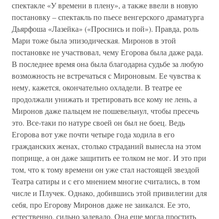
спектакле «У времени в плену», а также ввели в новую
постановку – спектакль по пьесе венгерского драматурга
Дьярфоша «Лазейка» («Проснись и пой»). Правда, роль
Мари тоже была эпизодическая. Миронов в этой
постановке не участвовал, чему Егорова была даже рада.
В последнее время она была благодарна судьбе за любую
возможность не встречаться с Мироновым. Ее чувства к
нему, кажется, окончательно охладели. В театре ее
продолжали унижать и третировать все кому не лень, а
Миронов даже пальцем не пошевельнул, чтобы пресечь
это. Все-таки по натуре своей он был не боец. Ведь
Егорова вот уже почти четыре года ходила в его
гражданских женах, столько страданий вынесла на этом
поприще, а он даже защитить ее толком не мог. И это при
том, что к тому времени он уже стал настоящей звездой
Театра сатиры и с его мнением многие считались, в том
числе и Плучек. Однако, добившись этой привилегии для
себя, про Егорову Миронов даже не заикался. Ее это,
естественно, сильно задевало. Она еще могла простить