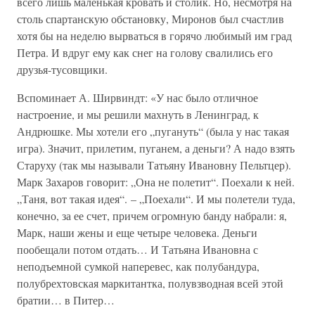
всего лишь маленькая кровать и столик. Но, несмотря на
столь спартанскую обстановку, Миронов был счастлив
хотя бы на неделю вырваться в горячо любимый им град
Петра. И вдруг ему как снег на голову свалились его
друзья-тусовщики.
Вспоминает А. Ширвиндт: «У нас было отличное
настроение, и мы решили махнуть в Ленинград, к
Андрюшке. Мы хотели его „пугануть“ (была у нас такая
игра). Значит, прилетим, пуганем, а деньги? А надо взять
Старуху (так мы называли Татьяну Ивановну Пельтцер).
Марк Захаров говорит: „Она не полетит“. Поехали к ней.
„Таня, вот такая идея“. – „Поехали“. И мы полетели туда,
конечно, за ее счет, причем огромную банду набрали: я,
Марк, наши жены и еще четыре человека. Деньги
пообещали потом отдать… И Татьяна Ивановна с
неподъемной сумкой наперевес, как полубандура,
полубрехтовская маркитантка, полувзводная всей этой
братии… в Питер…