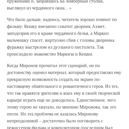
пружинами и, забравшись на ломберный столик,
выглянул из чердачного окна…»
Что было дальше, надеюсь, читатель хорошо помнит по
фильму: Кешку внезапно схватит дворник Ахмет,
заподозрив его в краже чердачного белья, а Маркиз
мальчишку спасет, виртуозно сбив с головы дворника
фуражку выстрелом из дуэльного пистолета. Так
происходило знакомство Маркиза и Кешки.
Когда Миронов прочитал этот сценарий, он по
достоинству оценил материал, который предоставлял ему
прекрасную возможность создать на экране по-
настоящему обаятельного и романтичного героя. Из тех,
что так нравятся зрителям и коих ему в своей творческой
карьере играть еще не доводилось. Единственное, чего
этому герою не хватало, по мнению Миронова, так это
песен. Но эта проблема не казалась Миронову
непреодолимой – достаточно было поговорить с
режиссером фильма и композитором (последним был