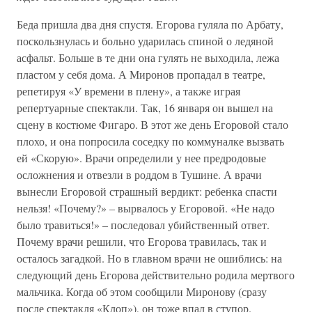
Беда пришла два дня спустя. Егорова гуляла по Арбату,
поскользнулась и больно ударилась спиной о ледяной
асфальт. Больше в те дни она гулять не выходила, лежа
пластом у себя дома. А Миронов пропадал в театре,
репетируя «У времени в плену», а также играя
репертуарные спектакли. Так, 16 января он вышел на
сцену в костюме Фигаро. В этот же день Егоровой стало
плохо, и она попросила соседку по коммуналке вызвать
ей «Скорую». Врачи определили у нее предродовые
осложнения и отвезли в роддом в Тушине. А врачи
вынесли Егоровой страшный вердикт: ребенка спасти
нельзя! «Почему?» – вырвалось у Егоровой. «Не надо
было травиться!» – последовал убийственный ответ.
Почему врачи решили, что Егорова травилась, так и
осталось загадкой. Но в главном врачи не ошиблись: на
следующий день Егорова действительно родила мертвого
мальчика. Когда об этом сообщили Миронову (сразу
после спектакля «Клоп»), он тоже впал в ступор.