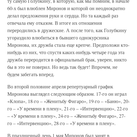
ту самую Голубкину, в которую, как мы помним, в начале
60-х был влюблен Миронов и которой он неоднократно
делал предложения руки и сердца. Но та каждый раз
отвечала ему отказом. В итоге их отношения
переродились в дружеские. А после того, как Голубкину
угораздило влюбиться в бывшего однокурсника
Миронова, их дружба стала еще крепче. Предположи кто-
нибудь из них, что спустя каких-нибудь четыре года эта
дружба переродится в официальный брак, уверен, никто
бы в это не поверил. Но ведь так будет! Впрочем, не
будем забегать вперед.
Во второй половине апреля репертуарный график
Миронова выглядел следующим образом. 17-го он играл
«Клопа», 18-го – «Женитьбу Фигаро», 19-го – «Баню», 20-
го – «У времени в плену», 21-го – «Интервенцию», 22-го
– «У времени в плену», 24-го – «Женитьбу Фигаро», 27-
го – «Интервенцию», 28-го – «У времени в плену».
В праздничный день 1 мая Миронов был занят в