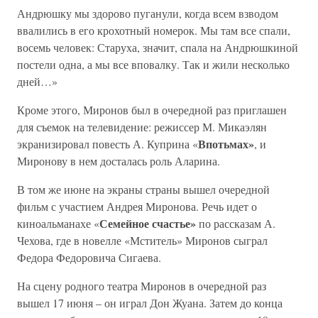
Андрюшку мы здорово пуганули, когда всем взводом
ввалились в его крохотный номерок. Мы там все спали,
восемь человек: Старуха, значит, спала на Андрюшкиной
постели одна, а мы все вповалку. Так и жили несколько
дней…»
Кроме этого, Миронов был в очередной раз приглашен
для съемок на телевидение: режиссер М. Микаэлян
Впотьмах»
экранизировал повесть А. Куприна «
, и
Миронову в нем досталась роль Аларина.
В том же июне на экраны страны вышел очередной
фильм с участием Андрея Миронова. Речь идет о
Семейное счастье»
киноальманахе «
по рассказам А.
Чехова, где в новелле «Мститель» Миронов сыграл
Федора Федоровича Сигаева.
На сцену родного театра Миронов в очередной раз
вышел 17 июня – он играл Дон Жуана. Затем до конца