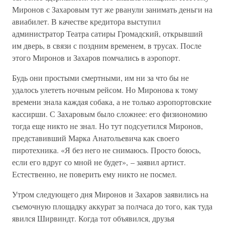
Миронов с Захаровым тут же рванули занимать деньги на
авиабилет. В качестве кредитора выступил
администратор Театра сатиры Громадский, открывший
им дверь, в связи с поздним временем, в трусах. После
этого Миронов и Захаров помчались в аэропорт.
Будь они простыми смертными, им ни за что бы не
удалось улететь ночным рейсом. Но Миронова к тому
времени знала каждая собака, а не только аэропортовские
кассирши. С Захаровым было сложнее: его физиономию
тогда еще никто не знал. Но тут подсуетился Миронов,
представивший Марка Анатольевича как своего
пиротехника. «Я без него не снимаюсь. Просто боюсь,
если его вдруг со мной не будет», – заявил артист.
Естественно, не поверить ему никто не посмел.
Утром следующего дня Миронов и Захаров заявились на
съемочную площадку аккурат за полчаса до того, как туда
явился Ширвиндт. Когда тот объявился, друзья