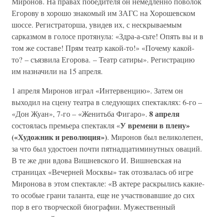
Миронов. На правах победителя он немедленно поволок
Егорову в хорошо знакомый им ЗАГС на Хорошевском
шоссе. Регистраторша, увидев их, с нескрываемым
сарказмом в голосе протянула: «Здра-а-сьте! Опять вы и в
том же составе! Прям театр какой-то!» «Почему какой-
то? – съязвила Егорова. – Театр сатиры». Регистрацию
им назначили на 15 апреля.
1 апреля Миронов играл «Интервенцию». Затем он
выходил на сцену театра в следующих спектаклях: 6-го –
8 апреля
«Дон Жуан», 7-го – «Женитьба Фигаро».
У времени в плену»
состоялась премьера спектакля «
(«Художник и революция»)
. Миронов был великолепен,
за что был удостоен почти пятнадцатиминутных оваций.
В те же дни вдова Вишневского И. Вишневская на
страницах «Вечерней Москвы» так отозвалась об игре
Миронова в этом спектакле: «В актере раскрылись какие-
то особые грани таланта, еще не участвовавшие до сих
пор в его творческой биографии. Мужественный