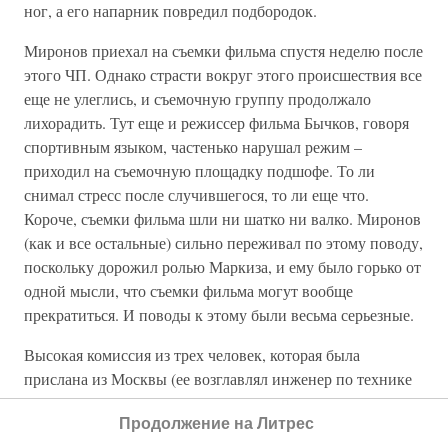
ног, а его напарник повредил подбородок.
Миронов приехал на съемки фильма спустя неделю после
этого ЧП. Однако страсти вокруг этого происшествия все
еще не улеглись, и съемочную группу продолжало
лихорадить. Тут еще и режиссер фильма Бычков, говоря
спортивным языком, частенько нарушал режим –
приходил на съемочную площадку подшофе. То ли
снимал стресс после случившегося, то ли еще что.
Короче, съемки фильма шли ни шатко ни валко. Миронов
(как и все остальные) сильно переживал по этому поводу,
поскольку дорожил ролью Маркиза, и ему было горько от
одной мысли, что съемки фильма могут вообще
прекратиться. И поводы к этому были весьма серьезные.
Высокая комиссия из трех человек, которая была
прислана из Москвы (ее возглавлял инженер по технике
безопасности Е. Толстов), разобралась с ЧП, выявила
Продолжение на Литрес
степень вины каждого из участников инцидента и