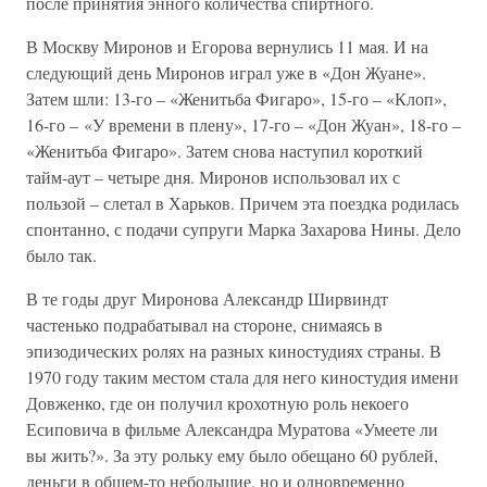
после принятия энного количества спиртного.
В Москву Миронов и Егорова вернулись 11 мая. И на
следующий день Миронов играл уже в «Дон Жуане».
Затем шли: 13-го – «Женитьба Фигаро», 15-го – «Клоп»,
16-го – «У времени в плену», 17-го – «Дон Жуан», 18-го –
«Женитьба Фигаро». Затем снова наступил короткий
тайм-аут – четыре дня. Миронов использовал их с
пользой – слетал в Харьков. Причем эта поездка родилась
спонтанно, с подачи супруги Марка Захарова Нины. Дело
было так.
В те годы друг Миронова Александр Ширвиндт
частенько подрабатывал на стороне, снимаясь в
эпизодических ролях на разных киностудиях страны. В
1970 году таким местом стала для него киностудия имени
Довженко, где он получил крохотную роль некоего
Есиповича в фильме Александра Муратова «Умеете ли
вы жить?». За эту рольку ему было обещано 60 рублей,
деньги в общем-то небольшие, но и одновременно