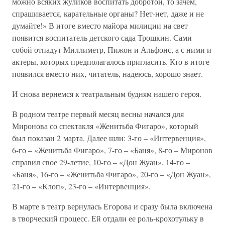
можно всяких жуликов воспитать добротой, то зачем,
спрашивается, карательные органы? Нет-нет, даже и не
думайте!» В итоге вместо майора милиции на свет
появится воспитатель детского сада Трошкин. Сами
собой отпадут Миллиметр, Пижон и Альфонс, а с ними и
актеры, которых предполагалось пригласить. Кто в итоге
появился вместо них, читатель, надеюсь, хорошо знает.
И снова вернемся к театральным будням нашего героя.
В родном театре первый месяц весны начался для
Миронова со спектакля «Женитьба Фигаро», который
был показан 2 марта. Далее шли: 3-го – «Интервенция»,
6-го – «Женитьба Фигаро», 7-го – «Баня», 8-го – Миронов
справил свое 29-летие, 10-го – «Дон Жуан», 14-го –
«Баня», 16-го – «Женитьба Фигаро», 20-го – «Дон Жуан»,
21-го – «Клоп», 23-го – «Интервенция».
В марте в театр вернулась Егорова и сразу была включена
в творческий процесс. Ей отдали ее роль-крохотульку в