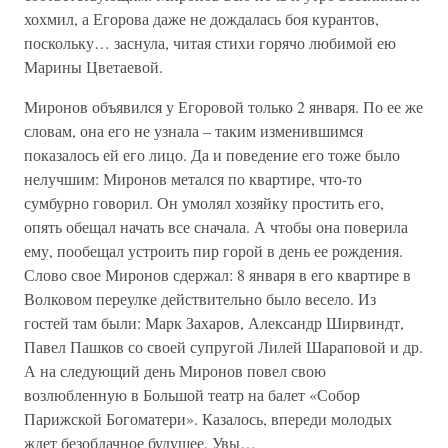
хохмил, а Егорова даже не дождалась боя курантов,
поскольку… заснула, читая стихи горячо любимой ею
Марины Цветаевой.
Миронов объявился у Егоровой только 2 января. По ее же
словам, она его не узнала – таким изменившимся
показалось ей его лицо. Да и поведение его тоже было
нелучшим: Миронов метался по квартире, что-то
сумбурно говорил. Он умолял хозяйку простить его,
опять обещал начать все сначала. А чтобы она поверила
ему, пообещал устроить пир горой в день ее рождения.
Слово свое Миронов сдержал: 8 января в его квартире в
Волковом переулке действительно было весело. Из
гостей там были: Марк Захаров, Александр Ширвиндт,
Павел Пашков со своей супругой Лилей Шараповой и др.
А на следующий день Миронов повел свою
возлюбленную в Большой театр на балет «Собор
Парижской Богоматери». Казалось, впереди молодых
ждет безоблачное будущее. Увы…