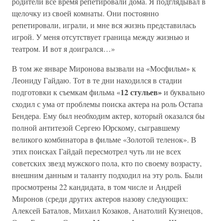
родители все время репетировали дома. Я подглядывал в
щелочку из своей комнаты. Они постоянно
репетировали, играли, и мне вся жизнь представилась
игрой. У меня отсутствует граница между жизнью и
театром. И вот я доигрался…»
В том же январе Миронова вызвали на «Мосфильм» к
Леониду Гайдаю. Тот в те дни находился в стадии
12 стульев»
подготовки к съемкам фильма «
и буквально
сходил с ума от проблемы поиска актера на роль Остапа
Бендера. Ему был необходим актер, который оказался бы
полной антитезой Сергею Юрскому, сыгравшему
великого комбинатора в фильме «Золотой теленок». В
этих поисках Гайдай пересмотрел чуть ли не всех
советских звезд мужского пола, кто по своему возрасту,
внешним данным и таланту подходил на эту роль. Были
просмотрены 22 кандидата, в том числе и Андрей
Миронов (среди других актеров назову следующих:
Алексей Баталов, Михаил Козаков, Анатолий Кузнецов,