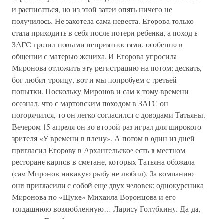
и расписаться, но из этой затеи опять ничего не
получилось. Не захотела сама невеста. Егорова только
стала приходить в себя после потери ребенка, а поход в
ЗАГС грозил новыми неприятностями, особенно в
общении с матерью жениха. И Егорова упросила
Миронова отложить эту регистрацию на потом: дескать,
бог любит троицу, вот и мы попробуем с третьей
попытки. Поскольку Миронов и сам к тому времени
осознал, что с мартовским походом в ЗАГС он
погорячился, то он легко согласился с доводами Татьяны.
Вечером 15 апреля он во второй раз играл для широкого
зрителя «У времени в плену». А потом в один из дней
пригласил Егорову в Архангельское есть в местном
ресторане карпов в сметане, которых Татьяна обожала
(сам Миронов никакую рыбу не любил). За компанию
они пригласили с собой еще двух человек: однокурсника
Миронова по «Щуке» Михаила Воронцова и его
тогдашнюю возлюбленную… Ларису Голубкину. Да-да,