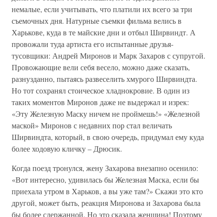
немалые, если учитывать, что платили их всего за три
съемочных дня. Натурные съемки фильма велись в
Харькове, куда в те майские дни и отбыл Ширвиндт. А
провожали туда артиста его испытанные друзья-
тусовщики: Андрей Миронов и Марк Захаров с супругой.
Провожающие вели себя весело, можно даже сказать,
разнузданно, пытаясь развеселить хмурого Ширвиндта.
Но тот сохранял стоическое хладнокровие. В один из
таких моментов Миронов даже не выдержал и изрек:
«Эту Железную Маску ничем не проймешь!» «Железной
маской» Миронов с недавних пор стал величать
Ширвиндта, который, в свою очередь, придумал ему куда
более ходовую кличку – Дрюсик.
Когда поезд тронулся, жену Захарова внезапно осенило:
«Вот интересно, удивилась бы Железная Маска, если бы
приехала утром в Харьков, а вы уже там?» Скажи это кто
другой, может быть, реакция Миронова и Захарова была
бы более сдержанной. Но это сказала женщина! Поэтому