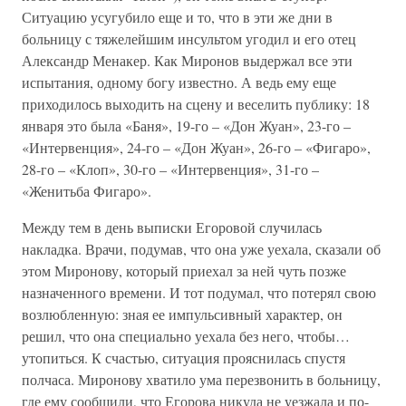
Ситуацию усугубило еще и то, что в эти же дни в
больницу с тяжелейшим инсультом угодил и его отец
Александр Менакер. Как Миронов выдержал все эти
испытания, одному богу известно. А ведь ему еще
приходилось выходить на сцену и веселить публику: 18
января это была «Баня», 19-го – «Дон Жуан», 23-го –
«Интервенция», 24-го – «Дон Жуан», 26-го – «Фигаро»,
28-го – «Клоп», 30-го – «Интервенция», 31-го –
«Женитьба Фигаро».
Между тем в день выписки Егоровой случилась
накладка. Врачи, подумав, что она уже уехала, сказали об
этом Миронову, который приехал за ней чуть позже
назначенного времени. И тот подумал, что потерял свою
возлюбленную: зная ее импульсивный характер, он
решил, что она специально уехала без него, чтобы…
утопиться. К счастью, ситуация прояснилась спустя
полчаса. Миронову хватило ума перезвонить в больницу,
где ему сообщили, что Егорова никуда не уезжала и по-