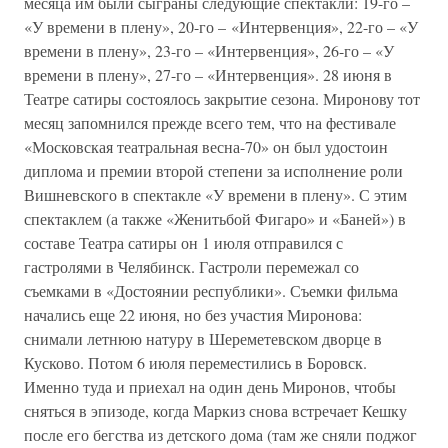
месяца им были сыграны следующие спектакли: 19-го –
«У времени в плену», 20-го – «Интервенция», 22-го – «У
времени в плену», 23-го – «Интервенция», 26-го – «У
времени в плену», 27-го – «Интервенция». 28 июня в
Театре сатиры состоялось закрытие сезона. Миронову тот
месяц запомнился прежде всего тем, что на фестивале
«Московская театральная весна-70» он был удостоин
диплома и премии второй степени за исполнение роли
Вишневского в спектакле «У времени в плену». С этим
спектаклем (а также «Женитьбой Фигаро» и «Баней») в
составе Театра сатиры он 1 июля отправился с
гастролями в Челябинск. Гастроли перемежал со
съемками в «Достоянии республики». Съемки фильма
начались еще 22 июня, но без участия Миронова:
снимали летнюю натуру в Шереметевском дворце в
Кусково. Потом 6 июля переместились в Боровск.
Именно туда и приехал на один день Миронов, чтобы
сняться в эпизоде, когда Маркиз снова встречает Кешку
после его бегства из детского дома (там же сняли поджог