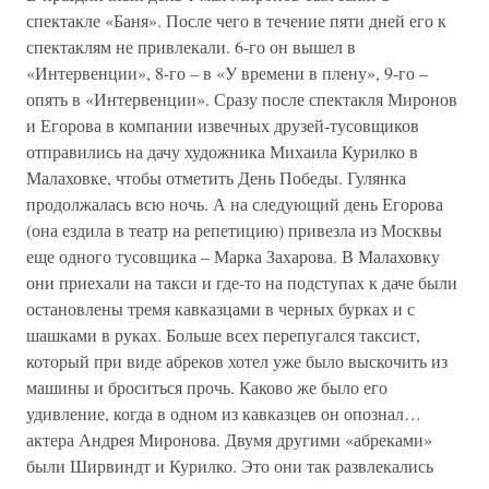
спектакле «Баня». После чего в течение пяти дней его к
спектаклям не привлекали. 6-го он вышел в
«Интервенции», 8-го – в «У времени в плену», 9-го –
опять в «Интервенции». Сразу после спектакля Миронов
и Егорова в компании извечных друзей-тусовщиков
отправились на дачу художника Михаила Курилко в
Малаховке, чтобы отметить День Победы. Гулянка
продолжалась всю ночь. А на следующий день Егорова
(она ездила в театр на репетицию) привезла из Москвы
еще одного тусовщика – Марка Захарова. В Малаховку
они приехали на такси и где-то на подступах к даче были
остановлены тремя кавказцами в черных бурках и с
шашками в руках. Больше всех перепугался таксист,
который при виде абреков хотел уже было выскочить из
машины и броситься прочь. Каково же было его
удивление, когда в одном из кавказцев он опознал…
актера Андрея Миронова. Двумя другими «абреками»
были Ширвиндт и Курилко. Это они так развлекались