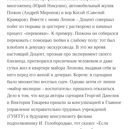
многоженец (Юрий Никулин), автомобильный жулик
Пижон (Андрей Миронов) и вор Косой (Савелий
Крамаров). Вместе с ними Леонов – Доцент совершал
побег из тюрьмы (в цистерне с раствором) и начинал
процесс «перековки». К примеру, Пижона он собирался
перековать с помощью любви к слабому полу: тот был
влюблен в девушку-экскурсовода. В это же время
настоящий Доцент, прознав про эксперимент своего
близнеца, притворялся приличным человеком и даже
сутки жил в квартире майора Леонова, выдавая себя за
него перед его женой и дочерью. Короче, в сценарии
было множество веселых сцен. Однако затем от линии
«майор милиции – воспитатель» пришлось отказаться.
Дело в том, что когда авторы сценария Георгий Данелия
и Виктория Токарева пришли за консультацией в Главное
управление исправительно-трудовых учреждений
(ГУИТУ) к будущему консультанту фильма
подполковнику И. Голобородько, тот сказал: «Если