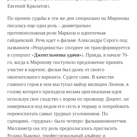
Евгений Крылатов).
По иронии судьбы в эти же дни специально на Миронова
писалась еще одна роль – диаметрально
противоположная роли Маркиза и идентичная
гайдаевской. Речь идет о фильме Александра Серого под
названием «Рецидивисты» (позднее он трансформируется
Джентльмены удачи»
в суперхит «
). Правда, в начале 70-
го, когда к Миронову поступило предложение принять
участие в картине, фильм был далек от своего
окончательного варианта. Судите сами. В качестве
главного героя в нем выступал майор милиции Леонов, в
голову которого приходила весьма оригинальная идея:
используя свое сходство с вором по прозвищу Доцент, он
намеревался под видом его сесть в тюрьму и попробовать
перевоспитать самых трудных уголовников. По
сценарию, «трудных» было четверо: фальшивомонетчик
Миллиметр (на эту роль предполагалось пригласить
Ролана Быкова), профессиональный альфонс и