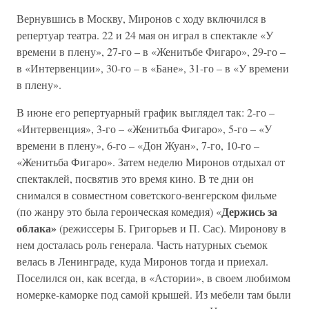
Вернувшись в Москву, Миронов с ходу включился в
репертуар театра. 22 и 24 мая он играл в спектакле «У
времени в плену», 27-го – в «Женитьбе Фигаро», 29-го –
в «Интервенции», 30-го – в «Бане», 31-го – в «У времени
в плену».
В июне его репертуарный график выглядел так: 2-го –
«Интервенция», 3-го – «Женитьба Фигаро», 5-го – «У
времени в плену», 6-го – «Дон Жуан», 7-го, 10-го –
«Женитьба Фигаро». Затем неделю Миронов отдыхал от
спектаклей, посвятив это время кино. В те дни он
снимался в совместном советского-венгерском фильме
Держись за
(по жанру это была героическая комедия) «
облака»
(режиссеры Б. Григорьев и П. Сас). Миронову в
нем досталась роль генерала. Часть натурных съемок
велась в Ленинграде, куда Миронов тогда и приехал.
Поселился он, как всегда, в «Астории», в своем любимом
номерке-каморке под самой крышей. Из мебели там были