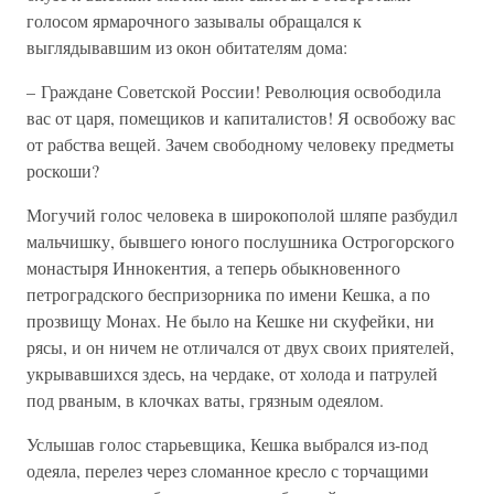
голосом ярмарочного зазывалы обращался к
выглядывавшим из окон обитателям дома:
– Граждане Советской России! Революция освободила
вас от царя, помещиков и капиталистов! Я освобожу вас
от рабства вещей. Зачем свободному человеку предметы
роскоши?
Могучий голос человека в широкополой шляпе разбудил
мальчишку, бывшего юного послушника Острогорского
монастыря Иннокентия, а теперь обыкновенного
петроградского беспризорника по имени Кешка, а по
прозвищу Монах. Не было на Кешке ни скуфейки, ни
рясы, и он ничем не отличался от двух своих приятелей,
укрывавшихся здесь, на чердаке, от холода и патрулей
под рваным, в клочках ваты, грязным одеялом.
Услышав голос старьевщика, Кешка выбрался из-под
одеяла, перелез через сломанное кресло с торчащими