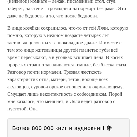
(нежилой) комнате – лежак, письменный стол, стул,
табурет, на стене – громадный натюрморт без рамы. Это
даже не бедность, а то, что после бедности.
В лице хозяйки сохранилось что-то от той Ляли, которую
помню, которую в нежном возрасте четырех лет
заставлял целоваться за шоколадное драже. И вместе с
тем это лицо жительницы другой планеты: губы всё
время пересыхают, а в уголках вскипает пена. В косых
прорезях странно заваливаются темные, без блеска глаза.
Разговор почти нормален. Трезвая жесткость
характеристик отца, матери, теток, вообще всех
акуловцев, сурово-горькое отношение к окружающему.
Смущает лишь неконтактность с собеседником. Порой
мне казалось, что меня нет, и Ляля ведет разговор с
пустотой. Она
Более 800 000 книг и аудиокниг! 📚