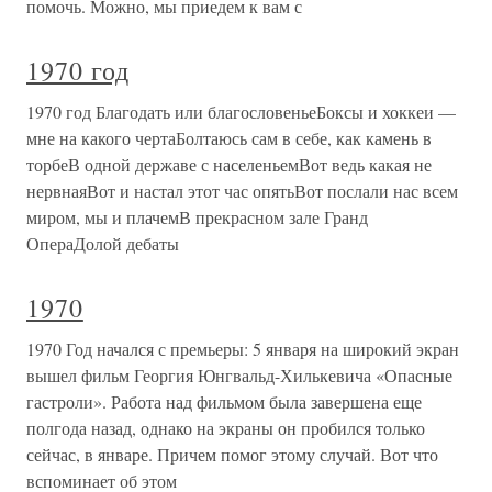
помочь. Можно, мы приедем к вам с
1970 год
1970 год Благодать или благословеньеБоксы и хоккеи —
мне на какого чертаБолтаюсь сам в себе, как камень в
торбеВ одной державе с населеньемВот ведь какая не
нервнаяВот и настал этот час опятьВот послали нас всем
миром, мы и плачемВ прекрасном зале Гранд
ОпераДолой дебаты
1970
1970 Год начался с премьеры: 5 января на широкий экран
вышел фильм Георгия Юнгвальд-Хилькевича «Опасные
гастроли». Работа над фильмом была завершена еще
полгода назад, однако на экраны он пробился только
сейчас, в январе. Причем помог этому случай. Вот что
вспоминает об этом