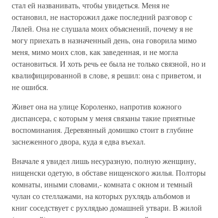
стал ей названивать, чтобы увидеться. Меня не
остановил, не насторожил даже последний разговор с
Лялей. Она не слушала моих объяснений, почему я не
могу приехать в назначенный день, она говорила мимо
меня, мимо моих слов, как заведенная, и не могла
остановиться. И хоть речь ее была не только связной, но и
квалифицированной в слове, я решил: она с приветом, и
не ошибся.
Живет она на улице Короленко, напротив кожного
диспансера, с которым у меня связаны такие приятные
воспоминания. Деревянный домишко стоит в глубине
заснеженного двора, куда я едва въехал.
Вначале я увидел лишь несуразную, полную женщину,
нищенски одетую, в обставе нищенского жилья. Полторы
комнаты, иными словами,- комната с окном и темный
чулан со стеллажами, на которых рухлядь альбомов и
книг соседствует с рухлядью домашней утвари. В жилой