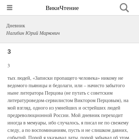
ВикиЧтение
Дневник
Нагибин Юрий Маркович
3
3
тых людей, «Записки пропащего человека» никому не
ведомого пьяницы и бедолаги, или – начисто забытого
ныне литератора Перцова (не путать с советским
литературоведом-сервилистом Виктором Перцовым), на
мой взгляд, одного из умнейших и острейших людей
предреволюционной России. Мой дневник переходит
иногда в мемуары, ибо случалось, я писал не по свежему
следу, а по воспоминаниям, пусть и не слишком давних,
событий. Порой я указывал даты, порой забывал об этом.