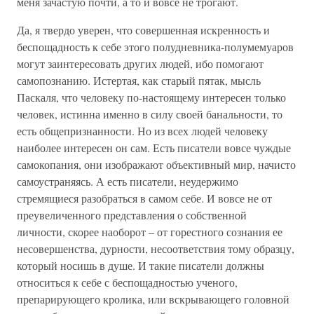
меня зачастую почти, а то и вовсе не трогают.
Да, я твердо уверен, что совершенная искренность и
беспощадность к себе этого полудневника-полумемуаров
могут заинтересовать других людей, ибо помогают
самопознанию. Истертая, как старый пятак, мысль
Паскаля, что человеку по-настоящему интересен только
человек, истинна именно в силу своей банальности, то
есть общепризнанности. Но из всех людей человеку
наиболее интересен он сам. Есть писатели вовсе чуждые
самокопания, они изображают объективный мир, начисто
самоустраняясь. А есть писатели, неудержимо
стремящиеся разобраться в самом себе. И вовсе не от
преувеличенного представления о собственной
личности, скорее наоборот – от горестного сознания ее
несовершенства, дурности, несоответствия тому образцу,
который носишь в душе. И такие писатели должны
относиться к себе с беспощадностью ученого,
препарирующего кролика, или вскрывающего головной