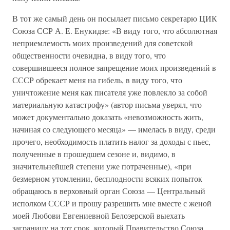
В тот же самый день он посылает письмо секретарю ЦИК
Союза ССР А. Е. Енукидзе: «В виду того, что абсолютная
неприемлемость моих произведений для советской
общественности очевидна, в виду того, что
совершившееся полное запрещение моих произведений в
СССР обрекает меня на гибель, в виду того, что
уничтожение меня как писателя уже повлекло за собой
материальную катастрофу» (автор письма уверял, что
может документально доказать «невозможность жить,
начиная со следующего месяца» — имелась в виду, среди
прочего, необходимость платить налог за доходы с пьес,
полученные в прошедшем сезоне и, видимо, в
значительнейшей степени уже потраченные), «при
безмерном утомлении, бесплодности всяких попыток
обращаюсь в верховный орган Союза — Центральный
исполком СССР и прошу разрешить мне вместе с женой
моей Любови Евгениевной Белозерской выехать
заграницу на тот срок, который Правительство Союза