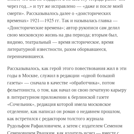
через год...» и тут же исправлено — «даже и после моей
смерти». Рассказывалось далее о «доисторических
временах» 1921—1925 гг. Так и называлась главка —
«Доисторические времена»; автор рукописи сам делил
свою московскую жизнь на два периода; вторым был,
видимо, театральный — время историческое, время
литературной известности, разом оборвавшееся,
переиначившееся.
Рассказывалось, как герой этого повествования жил в эти
годы в Москве, служил в редакции «одной большой
газеты» — сначала в качестве «обработчика», потом
фельетониста, о том, как начал он свою печатную карьеру
в литературном приложении к берлинской газете
«Сочельник», редакция которой имела московское
отделение, как написал он роман о недавнем прошлом,
как встретился с редактором толстого журнала
Рудольфом Рафаиловичем, а затем с издателем Семеном
Семеновичем Рвацким, как издатель исчез — вместе с