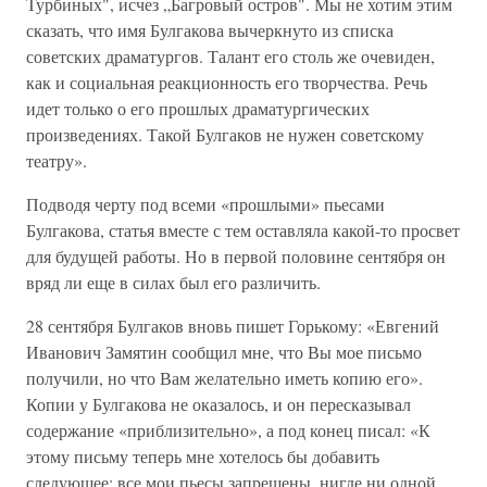
Турбиных", исчез „Багровый остров". Мы не хотим этим
сказать, что имя Булгакова вычеркнуто из списка
советских драматургов. Талант его столь же очевиден,
как и социальная реакционность его творчества. Речь
идет только о его прошлых драматургических
произведениях. Такой Булгаков не нужен советскому
театру».
Подводя черту под всеми «прошлыми» пьесами
Булгакова, статья вместе с тем оставляла какой-то просвет
для будущей работы. Но в первой половине сентября он
вряд ли еще в силах был его различить.
28 сентября Булгаков вновь пишет Горькому: «Евгений
Иванович Замятин сообщил мне, что Вы мое письмо
получили, но что Вам желательно иметь копию его».
Копии у Булгакова не оказалось, и он пересказывал
содержание «приблизительно», а под конец писал: «К
этому письму теперь мне хотелось бы добавить
следующее: все мои пьесы запрещены, нигде ни одной