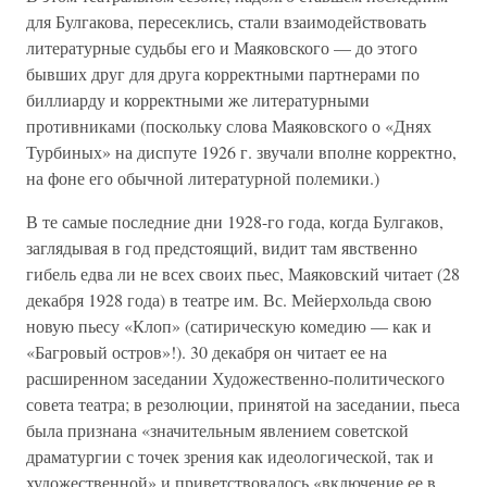
для Булгакова, пересеклись, стали взаимодействовать
литературные судьбы его и Маяковского — до этого
бывших друг для друга корректными партнерами по
биллиарду и корректными же литературными
противниками (поскольку слова Маяковского о «Днях
Турбиных» на диспуте 1926 г. звучали вполне корректно,
на фоне его обычной литературной полемики.)
В те самые последние дни 1928-го года, когда Булгаков,
заглядывая в год предстоящий, видит там явственно
гибель едва ли не всех своих пьес, Маяковский читает (28
декабря 1928 года) в театре им. Вс. Мейерхольда свою
новую пьесу «Клоп» (сатирическую комедию — как и
«Багровый остров»!). 30 декабря он читает ее на
расширенном заседании Художественно-политического
совета театра; в резолюции, принятой на заседании, пьеса
была признана «значительным явлением советской
драматургии с точек зрения как идеологической, так и
художественной» и приветствовалось «включение ее в