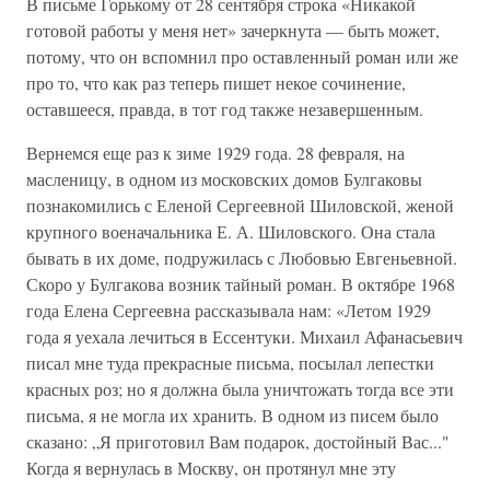
В письме Горькому от 28 сентября строка «Никакой
готовой работы у меня нет» зачеркнута — быть может,
потому, что он вспомнил про оставленный роман или же
про то, что как раз теперь пишет некое сочинение,
оставшееся, правда, в тот год также незавершенным.
Вернемся еще раз к зиме 1929 года. 28 февраля, на
масленицу, в одном из московских домов Булгаковы
познакомились с Еленой Сергеевной Шиловской, женой
крупного военачальника Е. А. Шиловского. Она стала
бывать в их доме, подружилась с Любовью Евгеньевной.
Скоро у Булгакова возник тайный роман. В октябре 1968
года Елена Сергеевна рассказывала нам: «Летом 1929
года я уехала лечиться в Ессентуки. Михаил Афанасьевич
писал мне туда прекрасные письма, посылал лепестки
красных роз; но я должна была уничтожать тогда все эти
письма, я не могла их хранить. В одном из писем было
сказано: „Я приготовил Вам подарок, достойный Вас..."
Когда я вернулась в Москву, он протянул мне эту