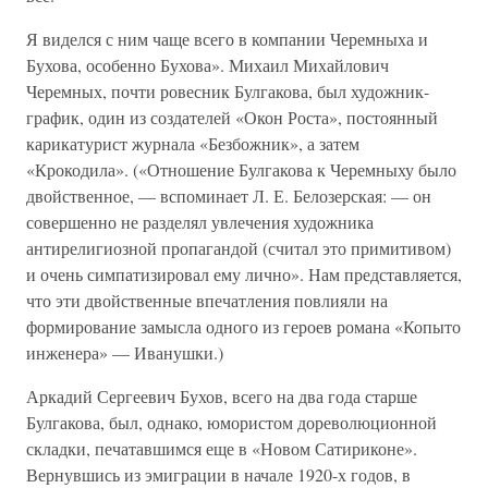
Я виделся с ним чаще всего в компании Черемныха и
Бухова, особенно Бухова». Михаил Михайлович
Черемных, почти ровесник Булгакова, был художник-
график, один из создателей «Окон Роста», постоянный
карикатурист журнала «Безбожник», а затем
«Крокодила». («Отношение Булгакова к Черемныху было
двойственное, — вспоминает Л. Е. Белозерская: — он
совершенно не разделял увлечения художника
антирелигиозной пропагандой (считал это примитивом)
и очень симпатизировал ему лично». Нам представляется,
что эти двойственные впечатления повлияли на
формирование замысла одного из героев романа «Копыто
инженера» — Иванушки.)
Аркадий Сергеевич Бухов, всего на два года старше
Булгакова, был, однако, юмористом дореволюционной
складки, печатавшимся еще в «Новом Сатириконе».
Вернувшись из эмиграции в начале 1920-х годов, в