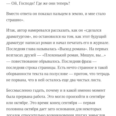
— Ой, Господи! Где же они теперь?
Вместо ответа он показал пальцем в землю, и мне стало
страшно».
Итак, автор намеревался рассказать, как он «сделался
драматургом», но остановился на том, как этот будущий
драматург написал роман и начал печатать его в журнале.
Последняя глава называлась «Выход романа». На первых
возгласах друзей — «Плохонький роман, Мишуи, вы...»
— повествование обрывалось. Последняя фраза —
последняя строка страницы. Есть нечто странное в такой
оборванности текста на полуслове — притом, что тетрадь
не порвана, что в ней осталось еще два чистых листа.
Бессмысленно гадать, почему и в какой именно момент
была прервана работа. Это могло произойти в сентябре
или октябре. Это время: конец сентября — первая
половина октября дает зато основания для некоторых
догадок относительно возникновения других замыслов