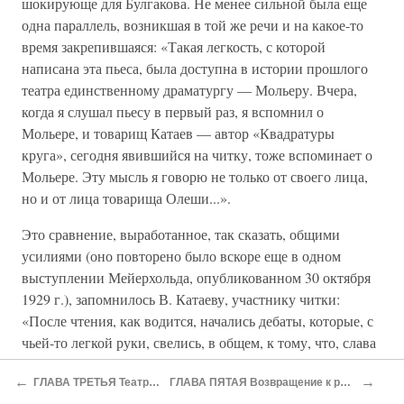
шокирующе для Булгакова. Не менее сильной была еще
одна параллель, возникшая в той же речи и на какое-то
время закрепившаяся: «Такая легкость, с которой
написана эта пьеса, была доступна в истории прошлого
театра единственному драматургу — Мольеру. Вчера,
когда я слушал пьесу в первый раз, я вспомнил о
Мольере, и товарищ Катаев — автор «Квадратуры
круга», сегодня явившийся на читку, тоже вспоминает о
Мольере. Эту мысль я говорю не только от своего лица,
но и от лица товарища Олеши...».
Это сравнение, выработанное, так сказать, общими
усилиями (оно повторено было вскоре еще в одном
выступлении Мейерхольда, опубликованном 30 октября
1929 г.), запомнилось В. Катаеву, участнику читки:
«После чтения, как водится, начались дебаты, которые, с
чьей-то легкой руки, свелись, в общем, к тому, что, слава
богу, среди нас наконец появился новый Мольер»
←
→
ГЛАВА ТРЕТЬЯ Театральное пятилетие (1925—1929)
ГЛАВА ПЯТАЯ Возвращение к роману. Новые пьесы и надежды (1932—1935)
(«Трава забвения»). Катаев вспоминает также, что на