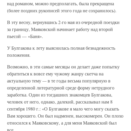
над романом, можно предполагать, была прекращена
(более поздних рукописей этого года не сохранилось).
В эту весну, вернувшись 2-го мая из очередной поездки
за границу, Маяковский начинает работу над второй
пьесой — «Баня».
У Булгакова к лету выяснилась полная безнадежность
положения.
Возможно, в эти самые месяцы он делает даже попытку
обратиться к вовсе ему чужому жанру скетча на
актуальную тему
—
в те годы весьма популярную в
определенной литературной среде форму нетрудного
заработка. Один из тогдашних знакомцев Булгакова,
человек от него, однако, далекий, рассказывал нам 8
сентября 1980 г.: «О Булгакове я мало чего могу сказать
Вам хорошего. Он был надменен, высокомерен. Он плохо
относился к Маяковскому, а для меня Маяковский был
все.