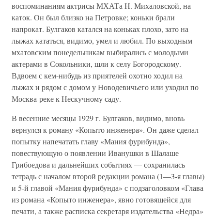
воспоминаниям актрисы МХАТа Н. Михаловской, на
каток. Он был близко на Петровке; коньки брали
напрокат. Булгаков катался на коньках плохо, зато на
лыжах кататься, видимо, умел и любил. По выходным
мхатовским понедельникам выбирались с молодыми
актерами в Сокольники, шли к селу Богородскому.
Вдвоем с кем-нибудь из приятелей охотно ходил на
лыжах и рядом с домом у Новодевичьего или уходил по
Москва-реке к Нескучному саду.
В весенние месяцы 1929 г. Булгаков, видимо, вновь
вернулся к роману «Копыто инженера». Он даже сделал
попытку напечатать главу «Мания фурибунда»,
повествующую о появлении Иванушки в Шалаше
Грибоедова и дальнейших событиях — сохранилась
тетрадь с началом второй редакции романа (1—3-я главы)
и 5-й главой «Мания фурибунда» с подзаголовком «Глава
из романа «Копыто инженера», явно готовящейся для
печати, а также расписка секретаря издательства «Недра»