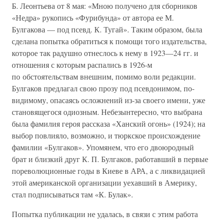
Б. Леонтьева от 8 мая: «Мною получено для сборников
«Недра» рукопись «Фурибунда» от автора ее М.
Булгакова — под псевд. К. Тугай». Таким образом, была
сделана попытка обратиться к помощи того издательства,
которое так радушно отнеслось к нему в 1923—24 гг. и
отношения с которым распались в 1926-м
по обстоятельствам внешним, помимо воли редакции.
Булгаков предлагал свою прозу под псевдонимом, по-
видимому, опасаясь осложнений из-за своего имени, уже
становящегося одиозным. Небезынтересно, что выбрана
была фамилия героя рассказа «Ханский огонь» (1924); на
выбор повлияло, возможно, и тюркское происхождение
фамилии «Булгаков». Упомянем, что его двоюродный
брат и близкий друг К. П. Булгаков, работавший в первые
пореволюционные годы в Киеве в АРА, а с ликвидацией
этой американской организации уехавший в Америку,
стал подписываться там «К. Булак».
Попытка публикации не удалась, в связи с этим работа