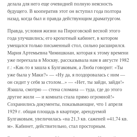
делала для него еще очевидней полную неясность
будущего. В кооператив этот он вступил года полтора
назад, когда был и правда действующим драматургом.
Правда, условия жизни на Пироговской весной этого
года улучшились; его крохотный кабинет, в котором
умещался только письменный стол, сильно расширился.
Мария Артемьевна Чимишкиан, которая к этому времени
уже переехала в Москву, рассказывала нам в августе 1982
г.: «Как-то я зашла к Булгаковым, а Люба говорит: «Ты
уже была у Маки?» — «Ну да, я поздоровалась с ним —
он сидит у себя за столом...» — «Нет, ты зайди, зайди!»
Язашла, смотрю — стена сломана — туда, где до этого
другие жили — и комната стала прямо огромной!»
Сохранились документы, показывающие, что 1 апреля
1929 г. общая площадь в квартире, арендуемой
Булгаковым, увеличилась «на 21,3 кв. саженей =41,74 кв.
м». Кабинет, действительно, стал просторным.