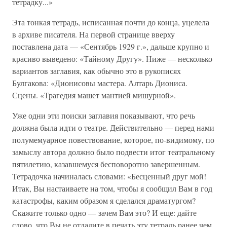
тетрадку...»
Эта тонкая тетрадь, исписанная почти до конца, уцелела
в архиве писателя. На первой странице вверху
поставлена дата — «Сентябрь 1929 г.», дальше крупно и
красиво выведено: «Тайному Другу». Ниже — несколько
вариантов заглавия, как обычно это в рукописях
Булгакова: «Дионисовы мастера. Алтарь Диониса.
Сцены. «Трагедия машет мантией мишурной».
Уже одни эти поиски заглавия показывают, что речь
должна была идти о театре. Действительно — перед нами
полумемуарное повествование, которое, по-видимому, по
замыслу автора должно было подвести итог театральному
пятилетию, казавшемуся бесповоротно завершенным.
Тетрадочка начиналась словами: «Бесценный друг мой!
Итак, Вы настаиваете на том, чтобы я сообщил Вам в год
катастрофы, каким образом я сделался драматургом?
Скажите только одно — зачем Вам это? И еще: дайте
слово, что Вы не отдадите в печать эту тетрадь ранее чем