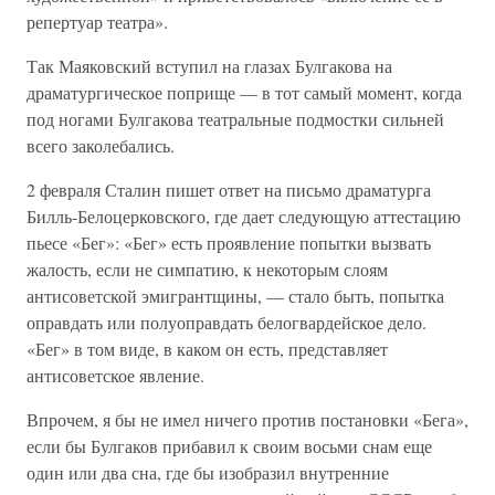
репертуар театра».
Так Маяковский вступил на глазах Булгакова на
драматургическое поприще — в тот самый момент, когда
под ногами Булгакова театральные подмостки сильней
всего заколебались.
2 февраля Сталин пишет ответ на письмо драматурга
Билль-Белоцерковского, где дает следующую аттестацию
пьесе «Бег»: «Бег» есть проявление попытки вызвать
жалость, если не симпатию, к некоторым слоям
антисоветской эмигрантщины, — стало быть, попытка
оправдать или полуоправдать белогвардейское дело.
«Бег» в том виде, в каком он есть, представляет
антисоветское явление.
Впрочем, я бы не имел ничего против постановки «Бега»,
если бы Булгаков прибавил к своим восьми снам еще
один или два сна, где бы изобразил внутренние