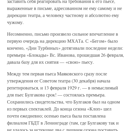
заставить себя реагировать на требования к его пьесе,
выраженные в письме, адресованном не ему самому и не
дирекции театра, а человеку частному и абсолютно ему
чужому.
Несомненно, письмо произвело сильное впечатление в
первую очередь на дирекцию МХАТа. С «Бегом» было
кончено, «Дни Турбиных» дотягивали последние недели:
премьера «Блокады» Вс. Иванова, прошедшая 26 февраля,
давала базу для их снятия — «свою» пьесу.
Между тем первая пьеса Маяковского сразу после
утверждения ее Советом театра (30 декабря) начала
репетироваться, и 13 февраля 1929 г. — в немыслимый
для пьес Булгакова срок! — состоялась премьера.
Сохранились свидетельства, что Булгаков был на одном
из первых спектаклей. До конца сезона «Клоп» шел
почти ежедневно; осенью пьеса была поставлена
филиалом ГБДТ в Ленинграде (там, где Булгакову так и
не удалось за истекшие два с лишним сезона поставить