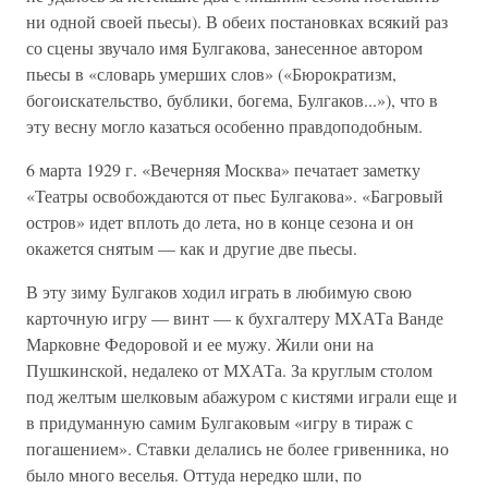
ни одной своей пьесы). В обеих постановках всякий раз
со сцены звучало имя Булгакова, занесенное автором
пьесы в «словарь умерших слов» («Бюрократизм,
богоискательство, бублики, богема, Булгаков...»), что в
эту весну могло казаться особенно правдоподобным.
6 марта 1929 г. «Вечерняя Москва» печатает заметку
«Театры освобождаются от пьес Булгакова». «Багровый
остров» идет вплоть до лета, но в конце сезона и он
окажется снятым — как и другие две пьесы.
В эту зиму Булгаков ходил играть в любимую свою
карточную игру — винт — к бухгалтеру МХАТа Ванде
Марковне Федоровой и ее мужу. Жили они на
Пушкинской, недалеко от МХАТа. За круглым столом
под желтым шелковым абажуром с кистями играли еще и
в придуманную самим Булгаковым «игру в тираж с
погашением». Ставки делались не более гривенника, но
было много веселья. Оттуда нередко шли, по