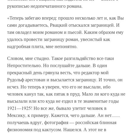
рукописью недопечатанного романа.
«Теперь забегаю вперед: прошло несколько лет и, как Вы
сами догадываетесь, Рвацкий отыскался заграницей. И
там овладел моим романом и пьесой. Каким образом ему
удалось провести заграницу роман, увесистый как
надгробная плита, мне непонятно.
Словом, мне стыдно. Такое разгильдяйство все-таки
Непростительно. Но послушайте дальше. В один
прекрасный день грянула весть, что редактор мой
Рудольф арестован и высылается заграницу. И точно, он
исчез. Но теперь я уверен, что его не выслали, ибо
человек канул так, как пятак в пруд. Мало ли кого куда не
высылали или кто куда не ездил в те знаменитые годы
1921—1925! Но все же, бывало улетит человек в
Мексику, к примеру. Кажется, чего дальше. Ан нет.......
получаешь вдруг, фотография — российская блинная
физиономия под кактусом. Нашелся. А этот не в