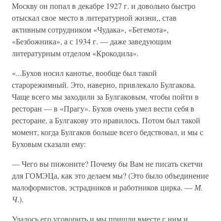
Москву он попал в декабре 1927 г. и довольно быстро
отыскал свое место в литературной жизни,, став
активным сотрудником «Чудака», «Бегемота»,
«Безбожника», а с 1934 г. — даже заведующим
литературным отделом «Крокодила».
«...Бухов носил канотье, вообще был такой
старорежимный. Это, наверно, привлекало Булгакова.
Чаще всего мы заходили за Булгаковым, чтобы пойти в
ресторан — в «Прагу». Бухов очень умел вести себя в
ресторане, а Булгакову это нравилось. Потом был такой
момент, когда Булгаков больше всего бедствовал, и мы с
Буховым сказали ему:
— Чего вы пижоните? Почему бы Вам не писать скетчи
для ГОМЭЦа, как это делаем мы? (Это было объединение
малоформистов, эстрадников и работников цирка. —
М.
Ч
.).
Удалось его уговорить и мы пришли вместе с ним и,