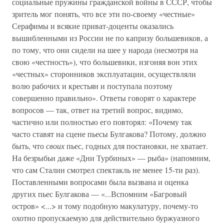
социальные пружины гражданской войны в СССР, чтобы
зритель мог понять, что все эти по-своему «честные»
Серафимы и всякие приват-доценты оказались
вышибленными из России не по капризу большевиков, а
по тому, что они сидели на шее у народа (несмотря на
свою «честность»), что большевики, изгоняя вон этих
«честных» сторонников эксплуатации, осуществляли
волю рабочих и крестьян и поступала поэтому
совершенно правильно». Ответы говорят о характере
вопросов — так, ответ на третий вопрос, видимо,
частично или полностью его повторял: «Почему так
часто ставят на сцене пьесы Булгакова? Потому, должно
быть, что
своих
пьес, годных для постановки, не хватает.
На безрыбьи даже «Дни Турбиных» — рыба» (напомним,
что сам Сталин смотрел спектакль не менее 15-ти раз).
Поставленными вопросами была вызвана и оценка
других пьес Булгакова — «...Вспомним «Багровый
остров» <...> и тому подобную макулатуру, почему-то
охотно пропускаемую для действительно буржуазного