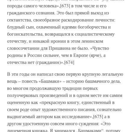
породы самого человека»,[673] в том числе и его
гражданского сознания. Это был прямой выход из
сектантства, своеобразное раскодирование личности:
блудный сын, охваченный идеями богоборчества и
богоискательства, возвращался к социалистическому
отечеству, и никакой иронии в этом ленинском
словосочетании для Пришвина не было. «Чувство
родины в России сильнее, чем в Европе (ярче), а
отечества нет (гражданин)».[674]
В эти годы он написал свою первую крупную легальную
вещь – повесть «Башмаки» – историю башмачного дела,
во многом продолжавшую традиции первых
полуочерковых произведений и в одном месте им самим
оцененную как «прекрасную книгу, единственный в
своем роде опыт художественного писания, сознательно
выдвигаемый автором как исследование»,[675] а в
другом удостоенную совсем иного суждения: «Это
лицемерная книжка. Я занимался „Башмаками“, потому