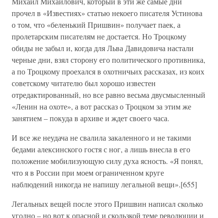
Михаил Михайлович, который в эти же самые дни
прочел в «Известиях» статью некоего писателя Устинова
о том, что «беленький Пришвин» получает паек, а
пролетарским писателям не достается. Но Троцкому
обиды не забыл и, когда для Льва Давидовича настали
черные дни, взял сторону его политического противника,
а по Троцкому проехался в охотничьих рассказах, из коих
советскому читателю был хорошо известен
отредактированный, но все равно весьма двусмысленный
«Ленин на охоте», а вот рассказ о Троцком за этим же
занятием – покуда в архиве и ждет своего часа.
И все же неудача не свалила закаленного и не такими
бедами алексинского гостя с ног, а лишь внесла в его
положение мобилизующую силу духа ясность. «Я понял,
что я в России при моем ограниченном круге
наблюдений никогда не напишу легальной вещи».[655]
Легальных вещей после этого Пришвин написал сколько
угодно – но вот к опасной и скользкой теме революции и