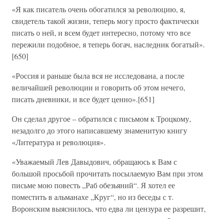
«Я как писатель очень обогатился за революцию, я,
свидетель такой жизни, теперь могу просто фактически
писать о ней, и всем будет интересно, потому что все
пережили подобное, я теперь богач, наследник богатый».
[650]
«Россия и раньше была вся не исследована, а после
величайшей революции и говорить об этом нечего,
писать дневники, и все будет ценно».[651]
Он сделал другое – обратился с письмом к Троцкому,
незадолго до этого написавшему знаменитую книгу
«Литература и революция».
«Уважаемый Лев Давыдович, обращаюсь к Вам с
большой просьбой прочитать посылаемую Вам при этом
письме мою повесть „Раб обезьяний“. Я хотел ее
поместить в альманахе „Круг“, но из беседы с т.
Воронским выяснилось, что едва ли цензура ее разрешит,