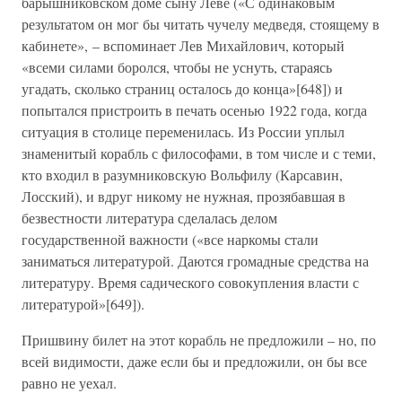
барышниковском доме сыну Леве («С одинаковым
результатом он мог бы читать чучелу медведя, стоящему в
кабинете», – вспоминает Лев Михайлович, который
«всеми силами боролся, чтобы не уснуть, стараясь
угадать, сколько страниц осталось до конца»[648]) и
попытался пристроить в печать осенью 1922 года, когда
ситуация в столице переменилась. Из России уплыл
знаменитый корабль с философами, в том числе и с теми,
кто входил в разумниковскую Вольфилу (Карсавин,
Лосский), и вдруг никому не нужная, прозябавшая в
безвестности литература сделалась делом
государственной важности («все наркомы стали
заниматься литературой. Даются громадные средства на
литературу. Время садического совокупления власти с
литературой»[649]).
Пришвину билет на этот корабль не предложили – но, по
всей видимости, даже если бы и предложили, он бы все
равно не уехал.