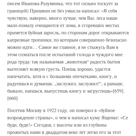
писем Иванова-Разумника, что тот сильно тоскует за
границей) Пришвин не без умысла написал: «Я себя
чувствую, наверно, много лучше, чем Вы: леса наши
мало-помалу очищаются от лома, в сгоревших местах
примется буйная заросль, по сторонам дорог открываются
капризные тропинки, по которым совершенно безопасно
можно идти… Самое же главное, я не стыжусь Вам в
этом сознаться после испытаний голода и чуждого мне
рода труда: так называемая „животная“ радость бытия
вытесняет всякую грусть. Поешь хорошо, удастся
напечатать, хотя и с большими опечатками, книгу, и
радуешься и думаешь: „заслужил, заслужил!“, а раньше,
бывало, наешься, выпустишь книгу и загрустишь»[659].
[660]
Посетив Москву в 1922 году, он поверил в «буйное
возрождение страны», о чем и написал куму Ященке: «Се
буди, буди!» Сегодня, с высоты или из глубины
прожитых нами в двадцатом веке лет легко его за этот