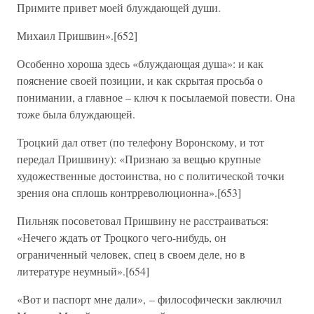
Примите привет моей блуждающей души.
Михаил Пришвин».[652]
Особенно хороша здесь «блуждающая душа»: и как
пояснение своей позиции, и как скрытая просьба о
понимании, а главное – ключ к посылаемой повести. Она
тоже была блуждающей.
Троцкий дал ответ (по телефону Воронскому, и тот
передал Пришвину): «Признаю за вещью крупные
художественные достоинства, но с политической точки
зрения она сплошь контрреволюционна».[653]
Пильняк посоветовал Пришвину не расстраиваться:
«Нечего ждать от Троцкого чего-нибудь, он
ограниченный человек, спец в своем деле, но в
литературе неумный».[654]
«Вот и паспорт мне дали», – философически заключил