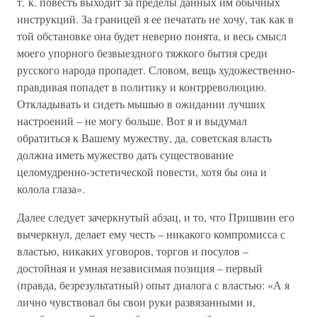
т. к. повесть выходит за пределы данных им обычных
инструкций. За границей я ее печатать не хочу, так как в
той обстановке она будет неверно понята, и весь смысл
моего упорного безвыездного тяжкого бытия среди
русского народа пропадет. Словом, вещь художественно-
правдивая попадет в политику и контрреволюцию.
Откладывать и сидеть мышью в ожидании лучших
настроений – не могу больше. Вот я и выдумал
обратиться к Вашему мужеству, да, советская власть
должна иметь мужество дать существование
целомудренно-эстетической повести, хотя бы она и
колола глаза».
Далее следует зачеркнутый абзац, и то, что Пришвин его
вычеркнул, делает ему честь – никакого компромисса с
властью, никаких уговоров, торгов и посулов –
достойная и умная независимая позиция – первый
(правда, безрезультатный) опыт диалога с властью: «А я
лично чувствовал бы свои руки развязанными и,