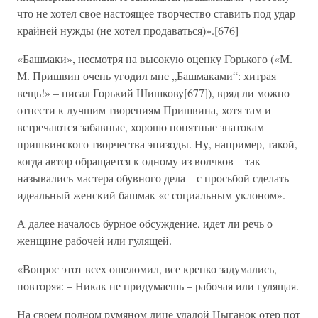
что не хотел свое настоящее творчество ставить под удар
крайней нужды (не хотел продаваться)».[676]
«Башмаки», несмотря на высокую оценку Горького («М.
М. Пришвин очень угодил мне „Башмаками“: хитрая
вещь!» – писал Горький Шишкову[677]), вряд ли можно
отнести к лучшим творениям Пришвина, хотя там и
встречаются забавные, хорошо понятные знатокам
пришвинского творчества эпизоды. Ну, например, такой,
когда автор обращается к одному из волчков – так
назывались мастера обувного дела – с просьбой сделать
идеальный женский башмак «с социальным уклоном».
А далее началось бурное обсуждение, идет ли речь о
женщине рабочей или гулящей.
«Вопрос этот всех ошеломил, все крепко задумались,
повторяя: – Никак не придумаешь – рабочая или гулящая.
На своем полном румяном лице удалой Цыганок отер пот