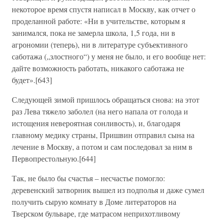
некоторое время спустя написал в Москву, как отчет о
проделанной работе: «Ни в учительстве, которым я
занимался, пока не замерла школа, 1,5 года, ни в
агрономии (теперь), ни в литературе субъективного
саботажа („злостного“) у меня не было, и его вообще нет:
дайте возможность работать, никакого саботажа не
будет».[643]
Следующей зимой пришлось обращаться снова: на этот
раз Лева тяжело заболел (на него напала от голода и
истощения невероятная сонливость), и, благодаря
главному медику страны, Пришвин отправил сына на
лечение в Москву, а потом и сам последовал за ним в
Первопрестольную.[644]
Так, не было бы счастья – несчастье помогло:
деревенский затворник вышел из подполья и даже сумел
получить сырую комнату в Доме литераторов на
Тверском бульваре, где матрасом неприхотливому