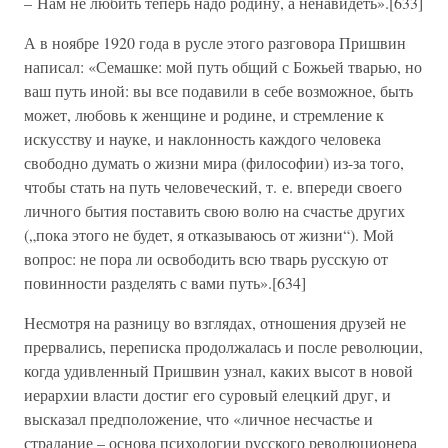
– Нам не любить теперь надо родину, а ненавидеть».[633]
А в ноябре 1920 года в русле этого разговора Пришвин
написал: «Семашке: мой путь общий с Божьей тварью, но
ваш путь иной: вы все подавили в себе возможное, быть
может, любовь к женщине и родине, и стремление к
искусству и науке, и наклонность каждого человека
свободно думать о жизни мира (философии) из-за того,
чтобы стать на путь человеческий, т. е. впереди своего
личного бытия поставить свою волю на счастье других
(„пока этого не будет, я отказываюсь от жизни“). Мой
вопрос: не пора ли освободить всю тварь русскую от
повинности разделять с вами путь».[634]
Несмотря на разницу во взглядах, отношения друзей не
прервались, переписка продолжалась и после революции,
когда удивленный Пришвин узнал, каких высот в новой
иерархии власти достиг его суровый елецкий друг, и
высказал предположение, что «личное несчастье и
страдание – основа психологии русского революционера