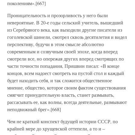
поколениям».[667]
Проницательность и прозорливость у него были
невероятные. В 20-е годы сельский учитель, вышедший
из Серебряного века, как выходили другие писатели из
гоголевской шинели, смотрел сквозь десятилетия и видел
перспективу, будучи в этом смысле абсолютно
современным и созвучным своей эпохе, когда вперед
смотрели все, но опережая других вперед смотрящих по
части точности попадания, Пришвин писал: «В конце
концов, всем надоест смотреть на пустой стол и каждый
будет находить себя, и так сложится общественное
мнение, общество, которое своим фактом существования
смягчит принудительную власть, станет размывать,
рассасывать ее, как волны, всегда деятельные, размывают
неподвижный брег».[668]
Чем не краткий конспект будущей истории СССР, по
крайней мере до хрущевской оттепели, а то и –