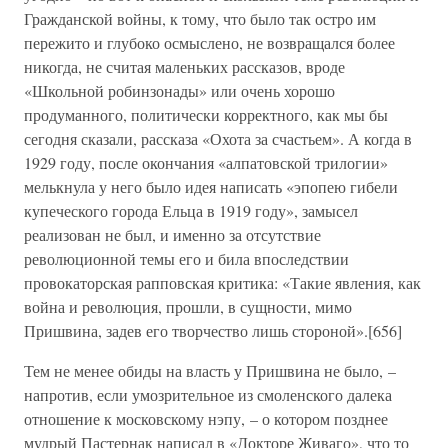
Гражданской войны, к тому, что было так остро им
пережито и глубоко осмыслено, не возвращался более
никогда, не считая маленьких рассказов, вроде
«Школьной робинзонады» или очень хорошо
продуманного, политически корректного, как мы бы
сегодня сказали, рассказа «Охота за счастьем». А когда в
1929 году, после окончания «алпатовской трилогии»
мелькнула у него было идея написать «эпопею гибели
купеческого города Ельца в 1919 году», замысел
реализован не был, и именно за отсутствие
революционной темы его и била впоследствии
провокаторская рапповская критика: «Такие явления, как
война и революция, прошли, в сущности, мимо
Пришвина, задев его творчество лишь стороной».[656]
Тем не менее обиды на власть у Пришвина не было, –
напротив, если умозрительное из смоленского далека
отношение к московскому нэпу, – о котором позднее
мудрый Пастернак написал в «Докторе Живаго», что то