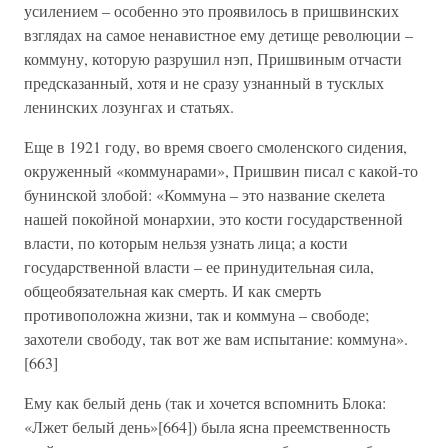
усилением – особенно это проявилось в пришвинских
взглядах на самое ненавистное ему детище революции –
коммуну, которую разрушил нэп, Пришвиным отчасти
предсказанный, хотя и не сразу узнанный в тусклых
ленинских лозунгах и статьях.
Еще в 1921 году, во время своего смоленского сидения,
окруженный «коммунарами», Пришвин писал с какой-то
бунинской злобой: «Коммуна – это название скелета
нашей покойной монархии, это кости государственной
власти, по которым нельзя узнать лица; а кости
государственной власти – ее принудительная сила,
общеобязательная как смерть. И как смерть
противоположна жизни, так и коммуна – свободе;
захотели свободу, так вот же вам испытание: коммуна».
[663]
Ему как белый день (так и хочется вспомнить Блока:
«Лжет белый день»[664]) была ясна преемственность