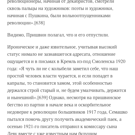
революционеры, начиная от декабристов, смотрели
сквозь пальцы на художников: поэты и художники,
начиная с Пушкина, были вольноотпущенниками
революции».[638]
Видимо, Пришвин полагал, что и его отпустили.
Ироническое и даже язвительное, учитывая высокий
статус нимало не зазнавшегося адресата, отношение
ощущается и в письмах в Кремль из-под Смоленска 1920
года: «Я чуть ли не с колыбели заметил себе, что наш
простой человек власти чурается, и если попадет в
капралы, то становится хамом, этой особенностью
держался строй старый и, не будем умалчивать, держится
и нынешний».[639] Однако, несмотря на пришвинское
бегство из партии в начале века и оскорбительное
недоверие к революции большевиков 1917 года, Семашко
пытался помочь другу получить академический паек, а
осенью 1921-го писатель отправил к комиссару сына
Леву вместе с уже известным нам будущим