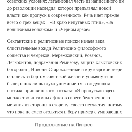
советских условиях легализовал часть из написанного им
до революции наследия, которое предъявлял новой
власти как пропуск в современность. Речь идет прежде
всего о трех вещах – «В краю непуганых птиц», «За
волшебным колобком» и «Черном арабе».
Сектантские и религиозные поиски начала века,
блистательные вожди Религиозно-философского
общества и чемреков, Мережковский, Розанов,
Легкобытов, подражания Ремизову, защита хлыстовских
богородиц, Никоны Староколенные и крутоярские звери
остались за бортом советской жизни и упомянуты не
были; о них лишь глухо упоминается в следующем
пассаже пришвинского рассказа: «Я пропускаю здесь
множество интимных фактов своего бедственного
метания из стороны в сторону, своего несчастия, потому
что пока не смею оголяться и беру пример с умирающих
животных, которые, заболев, уходят в недоступные дебри
Продолжение на Литрес
и там прячут от глаза свой скелет. Несчастие –