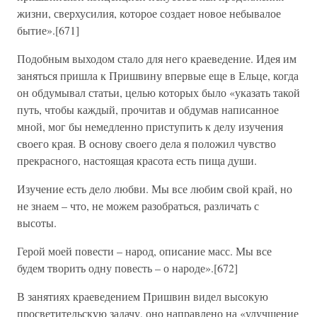
жизни, сверхусилия, которое создает новое небывалое
бытие».[671]
Подобным выходом стало для него краеведение. Идея им
заняться пришла к Пришвину впервые еще в Ельце, когда
он обдумывал статьи, целью которых было «указать такой
путь, чтобы каждый, прочитав и обдумав написанное
мной, мог бы немедленно приступить к делу изучения
своего края. В основу своего дела я положил чувство
прекрасного, настоящая красота есть пища души.
Изучение есть дело любви. Мы все любим свой край, но
не знаем – что, не можем разобраться, различать с
высоты.
Герой моей повести – народ, описание масс. Мы все
будем творить одну повесть – о народе».[672]
В занятиях краеведением Пришвин видел высокую
просветительскую задачу, оно направлено на «улучшение