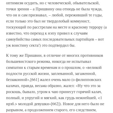
оптимизм осудить, но с человеческой, обывательской,
точки зрения – а Пришвину она отнюдь не была чужда,
что он и сам признавал, – любой, переживший те годы,
если только это был не твердолобый коммунист,
тоскующий по расстрелам на месте и красному террору (а
известно, что переход к нэпу привел к случаям
самоубийства самых последовательных партийцев – вот
уж воистину секта!) это подтвердил бы.
К тому же Пришвин, в отличие от многих противников
большевистского режима, никогда не испытывал
симпатии к старым временам и о прошлом, о «великой
подлости русской жизни, заплеванной, загаженной,
беззаконной»,[661] жалел очень мало (о филипповских
калачах, правда, весьма образно, жалел: «Ну что это за
роскошь, бывало, утром к чаю принесут горячий калач,
полный, и упругий и мягкий, как грудь нежнейшей, <1
нрзб.> молодой девушки»[662]). Новое для него было не
разрывом, а продолжением старого, его следствием,