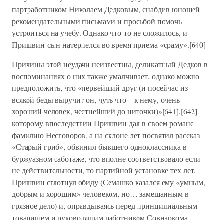
партработником Николаем Дедковым, снабдив юношей
рекомендательными письмами и просьбой помочь
устроиться на учебу. Однако что-то не сложилось, и
Пришвин-сын натерпелся во время приема «сраму».[640]
Причины этой неудачи неизвестны, деликатный Дедков в
воспоминаниях о них также умалчивает, однако можно
предположить, что «первейший друг (и посейчас из
всякой беды выручит он, чуть что – к нему, очень
хороший человек, честнейший до ниточки)»[641],[642]
которому впоследствии Пришвин дал в своем романе
фамилию Несговоров, а на склоне лет посвятил рассказ
«Старый гриб», обвинил бывшего одноклассника в
буржуазном саботаже, что вполне соответствовало если
не действительности, то партийной установке тех лет.
Пришвин сглотнул обиду (Семашко казался ему «умным,
добрым и хорошим» человеком, но… замешанным в
грязное дело) и, оправдываясь перед принципиальным
товарищем и руководящим работником Совнаркома,