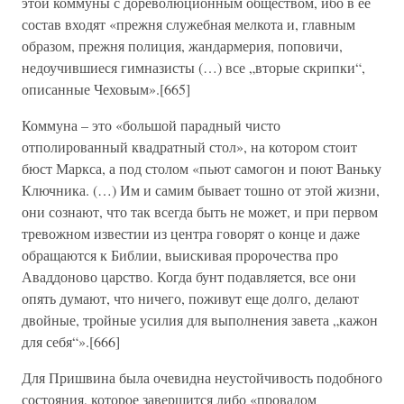
этой коммуны с дореволюционным обществом, ибо в ее
состав входят «прежня служебная мелкота и, главным
образом, прежня полиция, жандармерия, поповичи,
недоучившиеся гимназисты (…) все „вторые скрипки“,
описанные Чеховым».[665]
Коммуна – это «большой парадный чисто
отполированный квадратный стол», на котором стоит
бюст Маркса, а под столом «пьют самогон и поют Ваньку
Ключника. (…) Им и самим бывает тошно от этой жизни,
они сознают, что так всегда быть не может, и при первом
тревожном известии из центра говорят о конце и даже
обращаются к Библии, выискивая пророчества про
Аваддоново царство. Когда бунт подавляется, все они
опять думают, что ничего, поживут еще долго, делают
двойные, тройные усилия для выполнения завета „кажон
для себя“».[666]
Для Пришвина была очевидна неустойчивость подобного
состояния, которое завершится либо «провалом