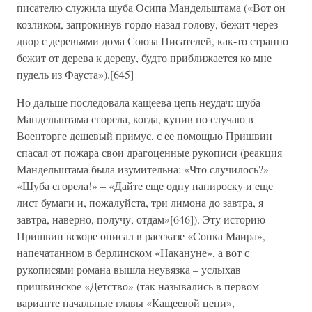
писателю служила шуба Осипа Мандельштама («Вот он
козликом, запрокинув гордо назад голову, бежит через
двор с деревьями дома Союза Писателей, как-то странно
бежит от дерева к дереву, будто приближается ко мне
пудель из Фауста»).[645]
Но дальше последовала кащеева цепь неудач: шуба
Мандельштама сгорела, когда, купив по случаю в
Военторге дешевый примус, с ее помощью Пришвин
спасал от пожара свои драгоценные рукописи (реакция
Мандельштама была изумительна: «Что случилось?» –
«Шуба сгорела!» – «Дайте еще одну папироску и еще
лист бумаги и, пожалуйста, три лимона до завтра, я
завтра, наверно, получу, отдам»[646]). Эту историю
Пришвин вскоре описал в рассказе «Сопка Маира»,
напечатанном в берлинском «Накануне», а вот с
рукописями романа вышла неувязка – услыхав
пришвинское «Детство» (так назывались в первом
варианте начальные главы «Кащеевой цепи»,