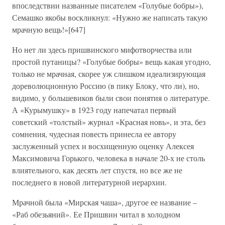
впоследствии названные писателем «Голубые бобры»),
Семашко якобы воскликнул: «Нужно же написать такую
мрачную вещь!»[647]
Но нет ли здесь пришвинского мифотворчества или
простой путаницы? «Голубые бобры» вещь какая угодно,
только не мрачная, скорее уж слишком идеализирующая
дореволюционную Россию (в пику Блоку, что ли), но,
видимо, у большевиков были свои понятия о литературе.
А «Курымушку» в 1923 году напечатал первый
советский «толстый» журнал «Красная новь», и эта, без
сомнения, чудесная повесть принесла ее автору
заслуженный успех и восхищенную оценку Алексея
Максимовича Горького, человека в начале 20-х не столь
влиятельного, как десять лет спустя, но все же не
последнего в новой литературной иерархии.
Мрачной была «Мирская чаша», другое ее название –
«Раб обезьяний». Ее Пришвин читал в холодном