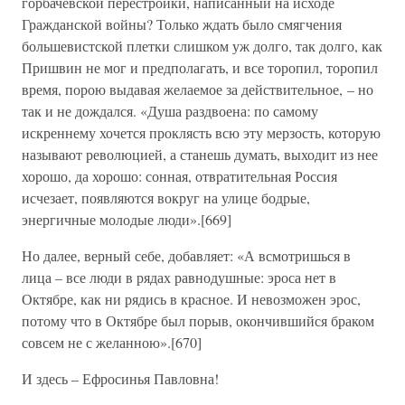
горбачевской перестройки, написанный на исходе
Гражданской войны? Только ждать было смягчения
большевистской плетки слишком уж долго, так долго, как
Пришвин не мог и предполагать, и все торопил, торопил
время, порою выдавая желаемое за действительное, – но
так и не дождался. «Душа раздвоена: по самому
искреннему хочется проклясть всю эту мерзость, которую
называют революцией, а станешь думать, выходит из нее
хорошо, да хорошо: сонная, отвратительная Россия
исчезает, появляются вокруг на улице бодрые,
энергичные молодые люди».[669]
Но далее, верный себе, добавляет: «А всмотришься в
лица – все люди в рядах равнодушные: эроса нет в
Октябре, как ни рядись в красное. И невозможен эрос,
потому что в Октябре был порыв, окончившийся браком
совсем не с желанною».[670]
И здесь – Ефросинья Павловна!