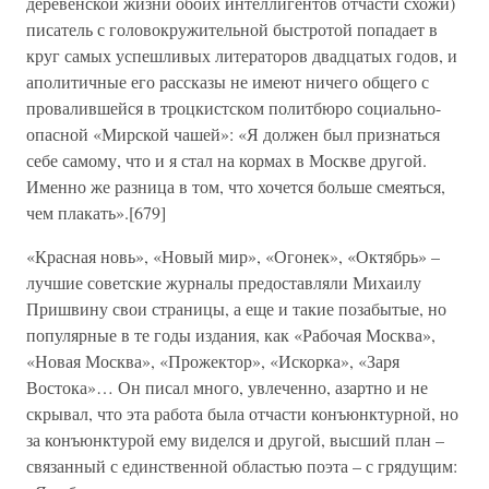
деревенской жизни обоих интеллигентов отчасти схожи)
писатель с головокружительной быстротой попадает в
круг самых успешливых литераторов двадцатых годов, и
аполитичные его рассказы не имеют ничего общего с
провалившейся в троцкистском политбюро социально-
опасной «Мирской чашей»: «Я должен был признаться
себе самому, что и я стал на кормах в Москве другой.
Именно же разница в том, что хочется больше смеяться,
чем плакать».[679]
«Красная новь», «Новый мир», «Огонек», «Октябрь» –
лучшие советские журналы предоставляли Михаилу
Пришвину свои страницы, а еще и такие позабытые, но
популярные в те годы издания, как «Рабочая Москва»,
«Новая Москва», «Прожектор», «Искорка», «Заря
Востока»… Он писал много, увлеченно, азартно и не
скрывал, что эта работа была отчасти конъюнктурной, но
за конъюнктурой ему виделся и другой, высший план –
связанный с единственной областью поэта – с грядущим: