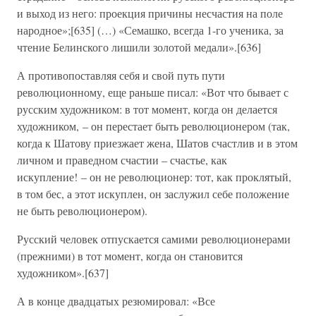
и выход из него: проекция причины несчастия на поле
народное»;[635] (…) «Семашко, всегда 1-го ученика, за
чтение Белинского лишили золотой медали».[636]
А противопоставляя себя и свой путь пути
революционному, еще раньше писал: «Вот что бывает с
русским художником: в тот момент, когда он делается
художником, – он перестает быть революционером (так,
когда к Шатову приезжает жена, Шатов счастлив и в этом
личном и праведном счастии – счастье, как
искупление! – он не революционер: тот, как проклятый,
в том бес, а этот искуплен, он заслужил себе положение
не быть революционером).
Русский человек отпускается самими революционерами
(прежними) в тот момент, когда он становится
художником».[637]
А в конце двадцатых резюмировал: «Все