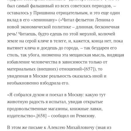
был самый фальшивый из всех советских периодов, –
оставалось у Пришвина отрицательным, и это еще один
вклад в его «лениниану» («Читал фельетон Ленина о
новой экономической политике – длинная, бесконечная
речь! Читаешь, будто едешь по этой мерзлой, колючей
земле на серой кляче в телеге, и, кажется, конца нет, пока
вытянет кляча и доедешь до города, – так бездарен его
стиль, так убога, низменна эта мещанская мысль, видящая
избавление человечества в зависимости только от
материальных (внешних) отношений»[657]), то
увиденная в Москве реальность оказалась иной и
необыкновенно взбодрила его.
«Я собрался духом и поехал в Москву: какую тут
животную радость я испытал, увидав открытые
продовольственные магазины, книжные лавки,
издательство»,[658] – сообщил он Ремизову.
В этом же письме к Алексею Михайловичу (зная из