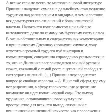
А все же если не место, то местечко в новой литературе
Пришвин нащупать сумел и в дальнейшем стал медленно
трудиться над расширением плацдарма, в чем и состояла
вся драматургия его отношений с большевистской
властью. Назвать это компромиссом или гибелью
интеллигента даже по самому гамбургскому счету нельзя.
В очень обстоятельных и содержательных комментариях
к пришвинскому Дневнику (пользуясь случаем, хочу
отметить огромный труд его публикаторов и
комментаторов) совершенно справедливо указывается на
то, что «в Дневнике воспроизводится вечный русский
сюжет, связанный с темой роста внутренней свободы за
счет утраты внешней. (…) Пришвин переводит этот
вопрос (о свободе человека. –
А. В.)
из той сферы, где ему
нет разрешения, в сферу творчества, где разрешение
возможно: он идет копать «чужой сад». Это выход
художника, осваивающего новое культурное
пространство для всех, это выход, связанный с
пришвинской концепцией искусства как продолжения