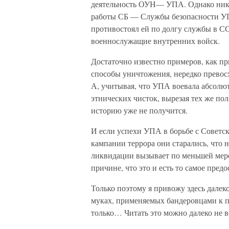
деятельность ОУН— УПА. Однако ник
работы СБ — Службы безопасности УПА
противостоял ей по долгу службы в СС
военнослужащие внутренних войск.
Достаточно известно примеров, как п
способы уничтожения, нередко превос
А, учитывая, что УПА воевала абсолют
этнических чисток, вырезая тех же по
историю уже не получится.
И если успехи УПА в борьбе с Советс
кампании террора они старались, что н
ликвидации вызывает по меньшей мере 
причине, что это и есть то самое пре
Только поэтому я привожу здесь далек
муках, применяемых бандеровцами к п
только… Читать это можно далеко не в