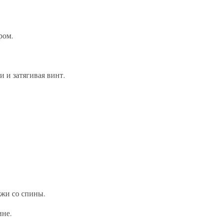
ром.
и и затягивая винт.
ожи со спины.
ине.