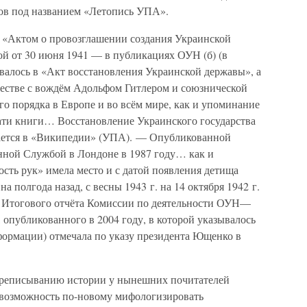
ов под названием «Летопись УПА».
 «Актом о провозглашении создания Украинской
ой от 30 июня 1941 — в публикациях ОУН (б) (в
валось в «Акт восстановления Украинской державы», а
честве с вождём Адольфом Гитлером и союзнической
о порядка в Европе и во всём мире, как и упоминание
ати книги… Восстановление Украинского государства
ется в «Википедии» (УПА). — Опубликованной
ной Службой в Лондоне в 1987 году… как и
ость рук» имела место и с датой появления детища
 полгода назад, с весны 1943 г. на 14 октября 1942 г.
е Итогового отчёта Комиссии по деятельности ОУН—
публикованного в 2004 году, в которой указывалось
формации) отмечала по указу президента Ющенко в
переписыванию истории у нынешних почитателей
 возможность по-новому мифологизировать