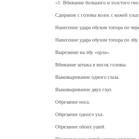
«1. Вбивание большого и толстого гвоз
Сдирание с головы волос с кожей (ска
Нанесение удара обухом топора по чер
Нанесение удара обухом топора по лбу.
Вырезание на лбу «орла».
Вбивание штыка в висок головы.
Выковыривание одного глаза.
Выковыривание двух глаз.
Обрезание носа.
Обрезание одного уха.
Обрезание обоих ушей.
Прокалывание детей колами насквозь.