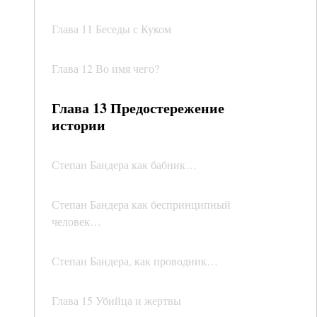
Глава 11 Беседы с Куком
Глава 12 Во имя чего?
Глава 13 Предостережение
истории
Степан Бандера как бабник…
Степан Бандера как беспринципный
человек…
Степан Бандера, как проводник…
Глава 15 Убийца и жертвы