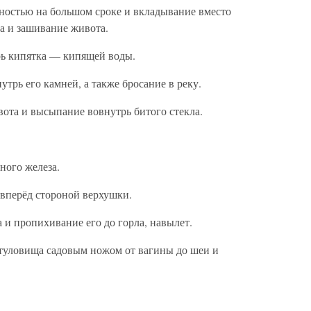
ностью на большом сроке и вкладывание вместо
а и зашивание живота.
рь кипятка — кипящей воды.
трь его камней, а также бросание в реку.
та и высыпание вовнутрь битого стекла.
ного железа.
вперёд стороной верхушки.
 и пропихивание его до горла, навылет.
туловища садовым ножом от вагины до шеи и