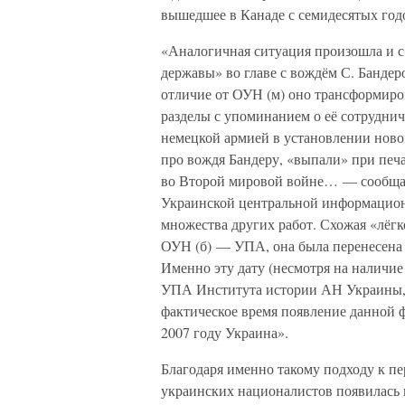
вышедшее в Канаде с семидесятых год
«Аналогичная ситуация произошла и с
державы» во главе с вождём С. Бандер
отличие от ОУН (м) оно трансформиро
разделы с упоминанием о её сотрудни
немецкой армией в установлении новог
про вождя Бандеру, «выпали» при печ
во Второй мировой войне… — сообща
Украинской центральной информацион
множества других работ. Схожая «лёгк
ОУН (б) — УПА, она была перенесена на
Именно эту дату (несмотря на наличи
УПА Института истории АН Украины, о
фактическое время появление данной 
2007 году Украина».
Благодаря именно такому подходу к 
украинских националистов появилась