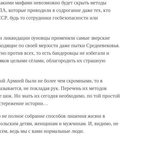
акими мифами невозможно будет скрыть методы
, которые приводили в содрогание даже тех, кто
СР, будь то сотрудники госбезопасности или
ри ликвидации оуновцы применяли самые зверские
ходящие по своей мерзости даже пытки Средневековья.
но против всех, то есть бандеровцы не избегали и
ляков целыми сёлами, облагородить их страшную
кой Армией были не более чем скромными, то в
азывается, не покладая рук. Перечень их методов
шок. Но знать их сегодня необходимо, по той простой
достережение истории…
о не полное собрание способов лишения жизни в
ольским детям, женщинам и мужчинам. И, видимо, не
сем, ведь мы с вами нормальные люди.