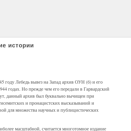
ие истории
945 году Лебедь вывез на Запад архив ОУН (б) и его
944 годах. Но прежде чем его передали в Гарвардский
ут, данный архив был буквально вычищен при
тисемитских и пронацистских высказываний и
овой для множества научных и публицистических
аиболее масштабной, считается многотомное издание