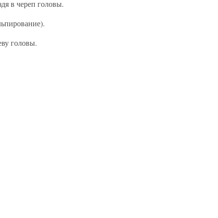
дя в череп головы.
льпирование).
еву головы.