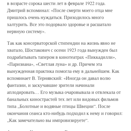
в возрасте сорока шести лет в феврале 1922 года.
Дмитрий вспоминал: «После смерти моего отца мне
пришлось очень нуждаться. Приходилось много
халтурить. Все это подорвало здоровье и расшатало
нервную систему».
Так как консерваторской стипендии на жизнь явно не
хватало, Шостакович с осени 1923 года вынужден был
подрабатывать тапером в кинотеатрах «Пиккадилли»,
«Паризиана», «Светлая луна» и др. Причем эта
вынужденная практика помогла ему в дальнейшем. Как
вспоминает В. Тернявский: «Иногда он давал волю
фантазии, и заскучавшие зрители начинали
аплодировать… Его музыка очаровывала и отвлекала от
банальных кинострастей тех лет или видовых фильмов
типа „Болотные и водяные птицы Швеции“. После
окончания сеанса кто-нибудь подходил к нему и говорил:
„Как замечательно вы импровизируете“.