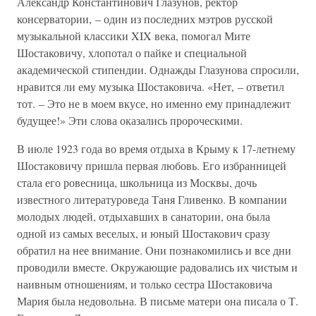
Александр Константинович Глазунов, ректор
консерватории, – один из последних мэтров русской
музыкальной классики XIX века, помогал Мите
Шостаковичу, хлопотал о пайке и специальной
академической стипендии. Однажды Глазунова спросили,
нравится ли ему музыка Шостаковича. «Нет, – ответил
тот. – Это не в моем вкусе, но именно ему принадлежит
будущее!» Эти слова оказались пророческими.
В июле 1923 года во время отдыха в Крыму к 17-летнему
Шостаковичу пришла первая любовь. Его избранницей
стала его ровесница, школьница из Москвы, дочь
известного литературоведа Таня Гливенко. В компании
молодых людей, отдыхавших в санатории, она была
одной из самых веселых, и юный Шостакович сразу
обратил на нее внимание. Они познакомились и все дни
проводили вместе. Окружающие радовались их чистым и
наивным отношениям, и только сестра Шостаковича
Мария была недовольна. В письме матери она писала о Т.