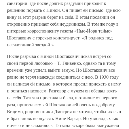
санаторий, где после долгих раздумий приходит к
решению порвать с Ниной. Он пишет ей письмо, где всю
вину за этот разрыв берет на себя. В этом послании он
откровенно признает себя неудачником. В том же году в
интервью корреспонденту газеты «Нью-Йорк таймс»
Шостакович с горечью констатирует: «Я родился под
несчастливой звездой!»
После разрыва с Ниной Шостакович искал встреч со
своей первой любовью – Т. Гливенко, однако та к тому
времени уже успела выйти замуж. Но Шостакович все
равно не терял надежды соединиться с нею. В 1930 году
он написал ей письмо, в котором просил приехать к нему
и остаться насовсем. Разговор с мужем он обещал взять
на себя. Татьяна приехала и была, в отличие от первого
раза, принята семьей Шостаковичей очень по-доброму.
Видимо, родственники Дмитрия не хотели, чтобы их сын
и брат вновь вернулся к Нине Варзар. Но у молодых так
ничего и не сложилось. Татьяна вскоре была вынуждена