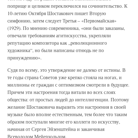
поприще и целиком переключился на сочинительство. К
10-летию Октября Шостакович пишет Вторую
симфонию, затем следует Третья – «Первомайская»
(1929). По мнению современника, «они были заказаны,
отвечали требованиям агитискусства, укрепляли
репутацию композитора как „революционного
художника“, но были написаны отнюдь не по
принуждению».
Судя по всему, это утверждение не далеко от истины. В
те годы страна Советов уже крепко стояла на ногах, и
миллионы ее граждан с оптимизмом смотрели в будущее.
Причем эти настроения тогда витали во всех слоях
общества: от простых людей до интеллигенции. Поэтому
желание Шостаковича выразить эти настроения в своей
музыке было вполне естественным, тем более что таким
образом поступали многие его коллеги по искусству,
начиная от Сергея Эйзенштейна и заканчивая
Всеволодом Мейерхольдом.