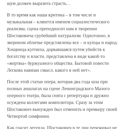
шум должен выразить страсть…
В то время как наша критика – в том числе и
музыкальная – клянется именем социалистического
реализма, сцена преподносит нам в творении
Шостаковича грубейший натурализм. Однотонно, в
зверином обличье представлены все – и купцы и народ.
Хищница-купчиха, дорвавшаяся путем убийств к
богатству и власти, представлена в виде какой-то
«жертвы» буржуазного общества. Бытовой повести
Лескова навязан смысл, какого в ней нет».
После этой статьи опера, которая два года шла при
полных аншлагах на сцене Ленинградского Малого
оперного театра, была снята с репертуара и дружно
осуждена коллегами композитора. Сразу за этим
Шостакович вынужден был отменить и премьеру своей
Четвертой симфонии.
Как гласит легенда, Шостакович в те дни переживал не