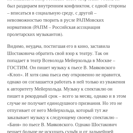
был раздираем внутренним конфликтом, с одной стороны
– вписаться в социальную среду, с другой –
невозможностью творить в русле РАПМовских
нормативов (РАПМ – Российская ассоциация
пролетарских музыкантов).
Видимо, неудача, постигшая его в кино, заставила
Шостаковича обратить свой взор к театру. Так он
попадает в театр Всеволода Мейерхольда в Москве –
ГОСТИМ. Он пишет музыку к пьесе В. Маяковского
«Клоп». И хотя сама пьеса ему откровенно не нравится,
однако он соглашается работать в ней только из уважения
к авторитету Мейерхольда. Музыку к спектаклю он
пишет в рекордный срок – всего за месяц, однако и в этом
случае не получает единодушного признания. Но это не
отпугивает от него Мейерхольда, который тут же
заказывает музыку к следующему своему спектаклю –
«Баня» по пьесе В. Маяковского. Однако Шостакович
решает больше не искушать судьбу и от дальнейшей