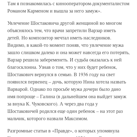
Там я познакомилась с кинооператором-документалистом
Романом Карменом и вышла за него замуж».
Увлечение Шостаковича другой женщиной во многом
объяснялось тем, что врачи запретили Варзар иметь
детей. Но композитор мечтал иметь наследников.
Видимо, в какой-то момент поняв, что увлечение мужа
зашло слишком далеко и она может навсегда его потерять,
Варзар решила забеременеть. И судьба оказалась к ней
благосклонна. Узнав о том, что у них будет ребенок,
Шостакович вернулся в семью. В 1936 году на свет
появился первенец – дочь, которую Нина хотела назвать
Варварой. Однако по просьбе мужа дочери было дано
имя попроще – Галина (в дальнейшем она выйдет замуж
за внука К. Чуковского). А через два года у
Шостаковичей родился еще один ребенок – на этот раз
мальчик, которого назвали Максимом.
Разгромные статьи в «Правде», о которых упомянула