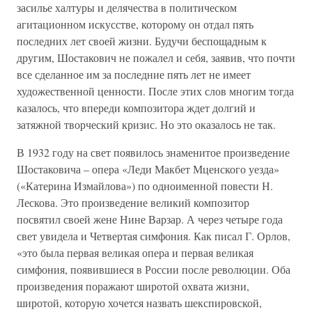
засилье халтуры и делячества в политическом
агитационном искусстве, которому он отдал пять
последних лет своей жизни. Будучи беспощадным к
другим, Шостакович не пожалел и себя, заявив, что почти
все сделанное им за последние пять лет не имеет
художественной ценности. После этих слов многим тогда
казалось, что впереди композитора ждет долгий и
затяжной творческий кризис. Но это оказалось не так.
В 1932 году на свет появилось знаменитое произведение
Шостаковича – опера «Леди Макбет Мценского уезда»
(«Катерина Измайлова») по одноименной повести Н.
Лескова. Это произведение великий композитор
посвятил своей жене Нине Варзар. А через четыре года
свет увидела и Четвертая симфония. Как писал Г. Орлов,
«это была первая великая опера и первая великая
симфония, появившиеся в России после революции. Оба
произведения поражают широтой охвата жизни,
широтой, которую хочется назвать шекспировской,