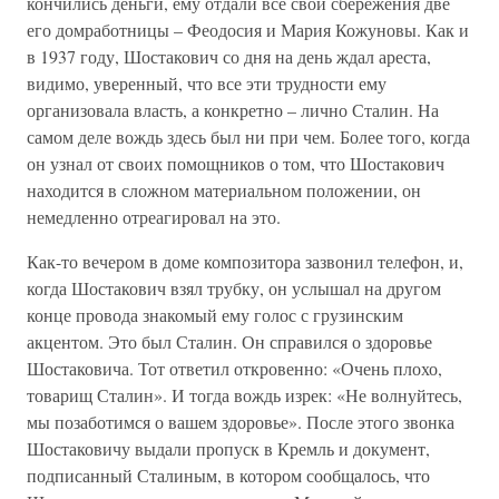
кончились деньги, ему отдали все свои сбережения две
его домработницы – Феодосия и Мария Кожуновы. Как и
в 1937 году, Шостакович со дня на день ждал ареста,
видимо, уверенный, что все эти трудности ему
организовала власть, а конкретно – лично Сталин. На
самом деле вождь здесь был ни при чем. Более того, когда
он узнал от своих помощников о том, что Шостакович
находится в сложном материальном положении, он
немедленно отреагировал на это.
Как-то вечером в доме композитора зазвонил телефон, и,
когда Шостакович взял трубку, он услышал на другом
конце провода знакомый ему голос с грузинским
акцентом. Это был Сталин. Он справился о здоровье
Шостаковича. Тот ответил откровенно: «Очень плохо,
товарищ Сталин». И тогда вождь изрек: «Не волнуйтесь,
мы позаботимся о вашем здоровье». После этого звонка
Шостаковичу выдали пропуск в Кремль и документ,
подписанный Сталиным, в котором сообщалось, что