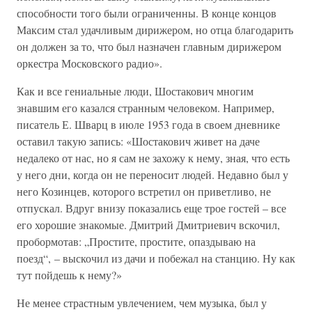
способности того были ограниченны. В конце концов
Максим стал удачливым дирижером, но отца благодарить
он должен за то, что был назначен главным дирижером
оркестра Московского радио».
Как и все гениальные люди, Шостакович многим
знавшим его казался странным человеком. Например,
писатель Е. Шварц в июле 1953 года в своем дневнике
оставил такую запись: «Шостакович живет на даче
недалеко от нас, но я сам не захожу к нему, зная, что есть
у него дни, когда он не переносит людей. Недавно был у
него Козинцев, которого встретил он приветливо, не
отпускал. Вдруг внизу показались еще трое гостей – все
его хорошие знакомые. Дмитрий Дмитриевич вскочил,
пробормотав: „Простите, простите, опаздываю на
поезд“, – выскочил из дачи и побежал на станцию. Ну как
тут пойдешь к нему?»
Не менее страстным увлечением, чем музыка, был у