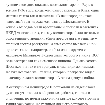
лучшие свои дни, опасаясь возможного ареста. Ведь в
том же 1936 году, когда композитор приехал в Киев, одна
местная газета так и написала: «В наш город приехал
известный враг народа композитор Шостакович». В
конце 30-х годов были арестованы и погибли в застенках
НКВД многие из тех, с кем у композитора были не только
родственные отношения (была арестована его теща, муж
старшей сестры расстрелян, а сама сестра выслана), но и
приятельские – например, он был очень дружен с
маршалом Михаилом Тухачевским, которого в июне 1937
года расстреляли как немецкого шпиона. Однако самого
Шостаковича так и не тронули, в чем, видимо, немалая
заслуга все того же Сталина, который прекрасно видел
величину таланта композитора. А затем грянула война.
В осажденном Ленинграде Шостакович не сидел сложа
руки, он участвовал в оборонных работах, состоял в
ополчении, по ночам дежурил на крыше консерватории и
тушил зажигалки. Но главным для него оставалось