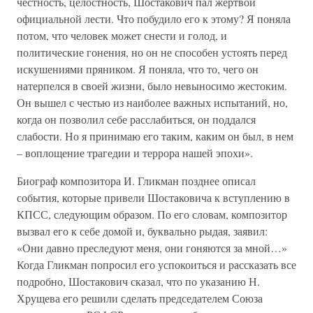
честность, целостность, Шостакович пал жертвой
официальной лести. Что побудило его к этому? Я поняла
потом, что человек может снести и голод, и
политические гонения, но он не способен устоять перед
искушениями пряником. Я поняла, что то, чего он
натерпелся в своей жизни, было невыносимо жестоким.
Он вышел с честью из наиболее важных испытаний, но,
когда он позволил себе расслабиться, он поддался
слабости. Но я принимаю его таким, каким он был, в нем
– воплощение трагедии и террора нашей эпохи».
Биограф композитора И. Гликман позднее описал
события, которые привели Шостаковича к вступлению в
КПСС, следующим образом. По его словам, композитор
вызвал его к себе домой и, буквально рыдая, заявил:
«Они давно преследуют меня, они гоняются за мной…»
Когда Гликман попросил его успокоиться и рассказать все
подробно, Шостакович сказал, что по указанию Н.
Хрущева его решили сделать председателем Союза