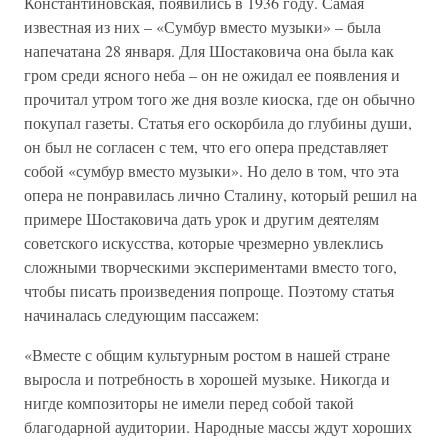
Константиновская, появились в 1936 году. Самая
известная из них – «Сумбур вместо музыки» – была
напечатана 28 января. Для Шостаковича она была как
гром среди ясного неба – он не ожидал ее появления и
прочитал утром того же дня возле киоска, где он обычно
покупал газеты. Статья его оскорбила до глубины души,
он был не согласен с тем, что его опера представляет
собой «сумбур вместо музыки». Но дело в том, что эта
опера не понравилась лично Сталину, который решил на
примере Шостаковича дать урок и другим деятелям
советского искусства, которые чрезмерно увлеклись
сложными творческими экспериментами вместо того,
чтобы писать произведения попроще. Поэтому статья
начиналась следующим пассажем:
«Вместе с общим культурным ростом в нашей стране
выросла и потребность в хорошей музыке. Никогда и
нигде композиторы не имели перед собой такой
благодарной аудитории. Народные массы ждут хороших