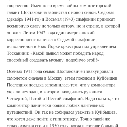
творчество. Именно во время войны композиторский
талант Шостаковича заблистал с новой силой. Седьмая
(декабрь 1941-го) и Восьмая (1943) симфонии приносят
всемирную славу не только автору, но и стране, в которой
он жил. Летом 1942 года один американский
корреспондент написал о Седьмой симфонии,
исполненной в Нью-Йорке оркестром под управлением
Тосканини: «Какой дьявол может победить народ,
способный создавать музыку, подобную этой!»
Осенью 1941 года семью Шостаковичей эвакуировали
самолетом сначала в Москву, затем поездом в Куйбышев.
Последняя поездка запомнилась тем, что у композитора
украли чемодан, в котором находились рукописи
Четвертой, Пятой и Шестой симфоний. Надо сказать, что
композитор панически боялся любых длительных
путешествий. Он так не собирался уезжать в Куйбышев,
что хотел даже пойти к гипнотизеру. Точно такой же
страх охватил его и в 1950 году, когда в составе большой