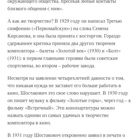
окружающего общества, пресекая любые контакты
близкого общения с ним».
А как же творчество? В 1929 году он написал Третью
симфонию («Первомайскую») на слова Семена
Кирсанова, и она была принята с восторгом. Гораздо
сдержаннее критика приняла два других творения
композитора – балеты «Золотой век» (1930) и «Болт»
(1931): в первом главными героями были советские
спортсмены, во втором – рабочие завода.
Несмотря на заявление четырехлетней давности о том,
что никакая нужда не заставит его больше работать в
кино, Шостакович это свое слово нарушает. В 1930 году
он пишет музыку к фильму «Золотые горы», через год – к
фильму «Встречный». Эти кинопартитуры можно
назвать одними из самых удачных в творчестве
композитора в кино.
В 1931 году Шостакович откровенно заявил в печати о