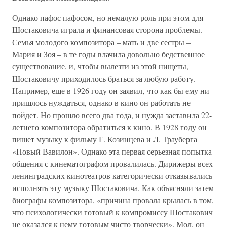
Однако пафос пафосом, но немалую роль при этом для
Шостаковича играла и финансовая сторона проблемы.
Семья молодого композитора – мать и две сестры –
Мария и Зоя – в те годы влачила довольно бедственное
существование, и, чтобы вылезти из этой нищеты,
Шостаковичу приходилось браться за любую работу.
Например, еще в 1926 году он заявил, что как бы ему ни
пришлось нуждаться, однако в кино он работать не
пойдет. Но прошло всего два года, и нужда заставила 22-
летнего композитора обратиться к кино. В 1928 году он
пишет музыку к фильму Г. Козинцева и Л. Трауберга
«Новый Вавилон». Однако эта первая серьезная попытка
общения с кинематографом провалилась. Дирижеры всех
ленинградских кинотеатров категорически отказывались
исполнять эту музыку Шостаковича. Как объясняли затем
биографы композитора, «причина провала крылась в том,
что психологически готовый к компромиссу Шостакович
не оказался к нему готовым чисто творчески». Мол, он