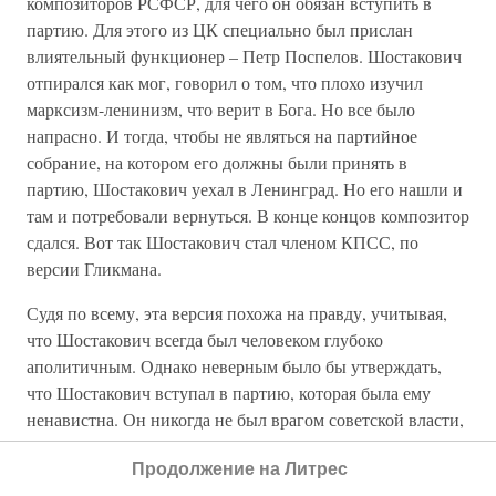
композиторов РСФСР, для чего он обязан вступить в
партию. Для этого из ЦК специально был прислан
влиятельный функционер – Петр Поспелов. Шостакович
отпирался как мог, говорил о том, что плохо изучил
марксизм-ленинизм, что верит в Бога. Но все было
напрасно. И тогда, чтобы не являться на партийное
собрание, на котором его должны были принять в
партию, Шостакович уехал в Ленинград. Но его нашли и
там и потребовали вернуться. В конце концов композитор
сдался. Вот так Шостакович стал членом КПСС, по
версии Гликмана.
Судя по всему, эта версия похожа на правду, учитывая,
что Шостакович всегда был человеком глубоко
аполитичным. Однако неверным было бы утверждать,
что Шостакович вступал в партию, которая была ему
ненавистна. Он никогда не был врагом советской власти,
этаким несгибаемым борцом с тоталитаризмом. Когда в
Продолжение на Литрес
1959 году он ездил в США и кто-то из тамошних