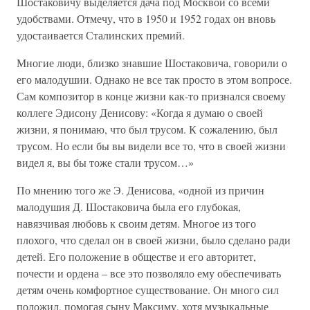
Шостаковичу выделяется дача под Москвой со всеми
удобствами. Отмечу, что в 1950 и 1952 годах он вновь
удостаивается Сталинских премий.
Многие люди, близко знавшие Шостаковича, говорили о
его малодушии. Однако не все так просто в этом вопросе.
Сам композитор в конце жизни как-то признался своему
коллеге Эдисону Денисову: «Когда я думаю о своей
жизни, я понимаю, что был трусом. К сожалению, был
трусом. Но если бы вы видели все то, что в своей жизни
видел я, вы бы тоже стали трусом…»
По мнению того же Э. Денисова, «одной из причин
малодушия Д. Шостаковича была его глубокая,
навязчивая любовь к своим детям. Многое из того
плохого, что сделал он в своей жизни, было сделано ради
детей. Его положение в обществе и его авторитет,
почести и ордена – все это позволяло ему обеспечивать
детям очень комфортное существование. Он много сил
положил, помогая сыну Максиму, хотя музыкальные