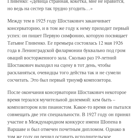
Гливенко: «Девица странная, кокетка, мне не нравится,
но ведь на сестер так трудно угодить…»
Между тем в 1925 году Шостакович заканчивает
консерваторию, и в том же году к нему приходит первый
успех: он пишет Первую симфонию, которую посвящает
Татьяне Гливенко. Ее премьера состоялась 12 мая 1926
года в Ленинградской филармонии буквально под гром
оваций восторженного зала. Сколько раз 19-летний
Шостакович выходил на сцену в тот день, чтобы
раскланяться, очевидцы того действа так и не сумели
сосчитать. Это был первый триумф композитора.
После окончания консерватории Шостакович некоторое
время терзался мучительной дилеммой: кем быть –
композитором или пианистом. Какое-то время он пытался
совмещать две эти специальности. В 1927 году он принял
участие в Международном конкурсе имени Шопена в
Варшаве и был отмечен почетным дипломом. Однако в
том же году он решил оставить исполнительское