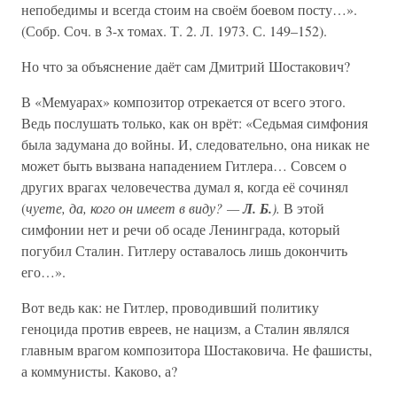
непобедимы и всегда стоим на своём боевом посту…».
(Собр. Соч. в 3-х томах. Т. 2. Л. 1973. С. 149–152).
Но что за объяснение даёт сам Дмитрий Шостакович?
В «Мемуарах» композитор отрекается от всего этого.
Ведь послушать только, как он врёт: «Седьмая симфония
была задумана до войны. И, следовательно, она никак не
может быть вызвана нападением Гитлера… Совсем о
других врагах человечества думал я, когда её сочинял
(
чуете, да, кого он имеет в виду? —
Л. Б.
).
В этой
симфонии нет и речи об осаде Ленинграда, который
погубил Сталин. Гитлеру оставалось лишь докончить
его…».
Вот ведь как: не Гитлер, проводивший политику
геноцида против евреев, не нацизм, а Сталин являлся
главным врагом композитора Шостаковича. Не фашисты,
а коммунисты. Каково, а?