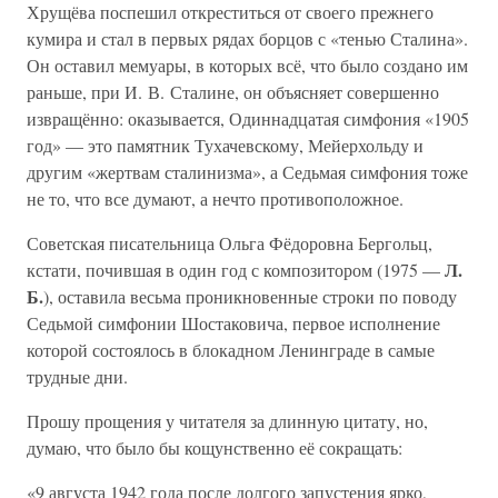
Хрущёва поспешил откреститься от своего прежнего
кумира и стал в первых рядах борцов с «тенью Сталина».
Он оставил мемуары, в которых всё, что было создано им
раньше, при И. В. Сталине, он объясняет совершенно
извращённо: оказывается, Одиннадцатая симфония «1905
год» — это памятник Тухачевскому, Мейерхольду и
другим «жертвам сталинизма», а Седьмая симфония тоже
не то, что все думают, а нечто противоположное.
Советская писательница Ольга Фёдоровна Бергольц,
Л.
кстати, почившая в один год с композитором (1975 —
Б.
), оставила весьма проникновенные строки по поводу
Седьмой симфонии Шостаковича, первое исполнение
которой состоялось в блокадном Ленинграде в самые
трудные дни.
Прошу прощения у читателя за длинную цитату, но,
думаю, что было бы кощунственно её сокращать:
«9 августа 1942 года после долгого запустения ярко,