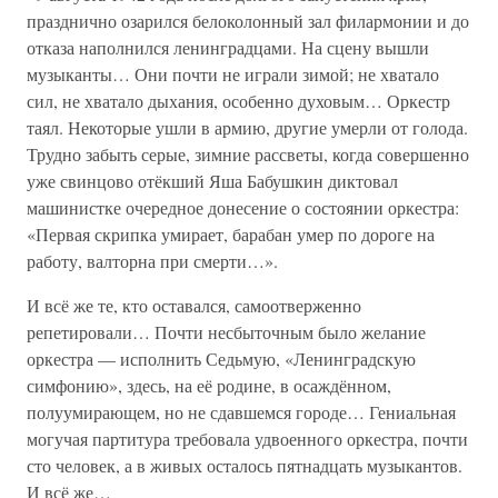
празднично озарился белоколонный зал филармонии и до
отказа наполнился ленинградцами. На сцену вышли
музыканты… Они почти не играли зимой; не хватало
сил, не хватало дыхания, особенно духовым… Оркестр
таял. Некоторые ушли в армию, другие умерли от голода.
Трудно забыть серые, зимние рассветы, когда совершенно
уже свинцово отёкший Яша Бабушкин диктовал
машинистке очередное донесение о состоянии оркестра:
«Первая скрипка умирает, барабан умер по дороге на
работу, валторна при смерти…».
И всё же те, кто оставался, самоотверженно
репетировали… Почти несбыточным было желание
оркестра — исполнить Седьмую, «Ленинградскую
симфонию», здесь, на её родине, в осаждённом,
полуумирающем, но не сдавшемся городе… Гениальная
могучая партитура требовала удвоенного оркестра, почти
сто человек, а в живых осталось пятнадцать музыкантов.
И всё же…