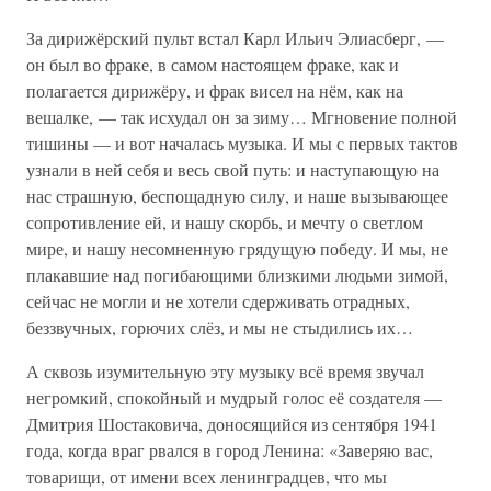
За дирижёрский пульт встал Карл Ильич Элиасберг, —
он был во фраке, в самом настоящем фраке, как и
полагается дирижёру, и фрак висел на нём, как на
вешалке, — так исхудал он за зиму… Мгновение полной
тишины — и вот началась музыка. И мы с первых тактов
узнали в ней себя и весь свой путь: и наступающую на
нас страшную, беспощадную силу, и наше вызывающее
сопротивление ей, и нашу скорбь, и мечту о светлом
мире, и нашу несомненную грядущую победу. И мы, не
плакавшие над погибающими близкими людьми зимой,
сейчас не могли и не хотели сдерживать отрадных,
беззвучных, горючих слёз, и мы не стыдились их…
А сквозь изумительную эту музыку всё время звучал
негромкий, спокойный и мудрый голос её создателя —
Дмитрия Шостаковича, доносящийся из сентября 1941
года, когда враг рвался в город Ленина: «Заверяю вас,
товарищи, от имени всех ленинградцев, что мы