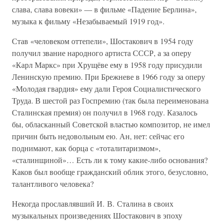
слава, слава вовеки» — в фильме «Падение Берлина»,
музыка к фильму «Незабываемый 1919 год».
Став «человеком оттепели», Шостакович в 1954 году
получил звание народного артиста СССР, а за оперу
«Карл Маркс» при Хрущёве ему в 1958 году присудили
Ленинскую премию. При Брежневе в 1966 году за оперу
«Молодая гвардия» ему дали Героя Социалистического
Труда. В шестой раз Госпремию (так была переименована
Сталинская премия) он получил в 1968 году. Казалось
бы, обласканный Советской властью композитор, не имел
причин быть недовольным ею. Ан, нет: сейчас его
поднимают, как борца с «тоталитаризмом»,
«сталинщиной»… Есть ли к тому какие-либо основания?
Каков был вообще гражданский облик этого, безусловно,
талантливого человека?
Некогда прославлявший И. В. Сталина в своих
музыкальных произведениях Шостакович в эпоху