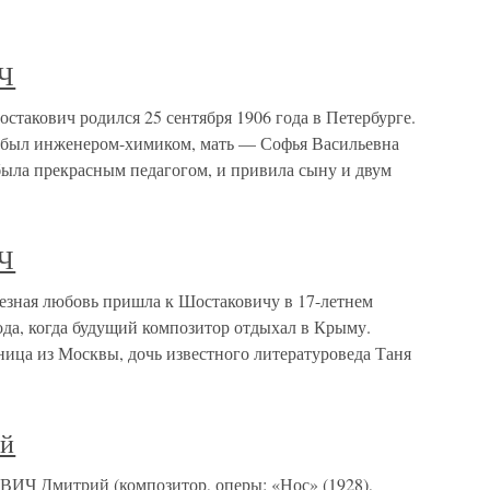
Ч
ович родился 25 сентября 1906 года в Петербурге.
был инженером-химиком, мать — Софья Васильевна
была прекрасным педагогом, и привила сыну и двум
Ч
ая любовь пришла к Шостаковичу в 17-летнем
года, когда будущий композитор отдыхал в Крыму.
ница из Москвы, дочь известного литературоведа Таня
й
митрий (композитор, оперы: «Нос» (1928),