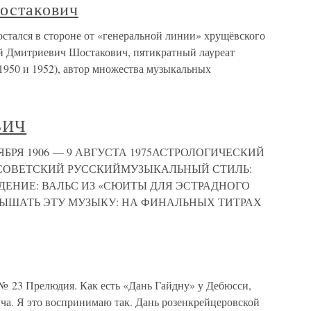
остакович
тался в стороне от «генеральной линии» хрущёвского
й Дмитриевич Шостакович, пятикратный лауреат
 1950 и 1952), автор множества музыкальных
ВИЧ
БРЯ 1906 — 9 АВГУСТА 1975АСТРОЛОГИЧЕСКИЙ
СОВЕТСКИЙ РУССКИЙМУЗЫКАЛЬНЫЙ СТИЛЬ:
ЕНИЕ: ВАЛЬС ИЗ «СЮИТЫ ДЛЯ ЭСТРАДНОГО
ЛЫШАТЬ ЭТУ МУЗЫКУ: НА ФИНАЛЬНЫХ ТИТРАХ
№ 23 Прелюдия. Как есть «Дань Гайдну» у Дебюсси,
ча. Я это воспринимаю так. Дань розенкрейцеровской