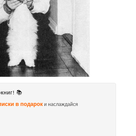
книг! 📚
писки в подарок
и наслаждайся