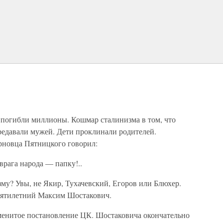
о погибли миллионы. Кошмар сталинизма в том, что
редавали мужей. Дети проклинали родителей.
новца Пятницкого говорил:
рага народа — папку!..
му? Увы, не Якир, Тухачевский, Егоров или Блюхер.
вятилетний Максим Шостакович.
менитое постановление ЦК. Шостаковича окончательно