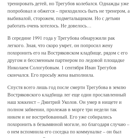
тренировать детей, но Трегубов колебался. Однажды уже
попробовал и обжегся – приходилось быть не тренером, а
выбивалой, сторожем, подметальщиком. Но с детьми
работать очень хотелось. Не довелось…
В середине 1991 года у Трегубова обнаружили рак
легкого. Зная, что скоро умрет, он попросил жену
похоронить его на Востряковском кладбище, рядом с его
другом и бессменным партнером по ледовой площадке
Николаем Сологубовым. 1 сентября Иван Трегубов
скончался. Его просьбу жена выполнила.
Спустя всего лишь год после смерти Трегубова в землю
Востряковского кладбища лег еще один прославленный
наш хоккеист – Дмитрий Уколов. Он умер в нищете и
полном забвении, пролежав в морге три недели так
никем и не востребованный. Его уже собирались
похоронить в безымянной могиле, но благодаря случаю –
о нем вспомнила его соседка по коммуналке – он был