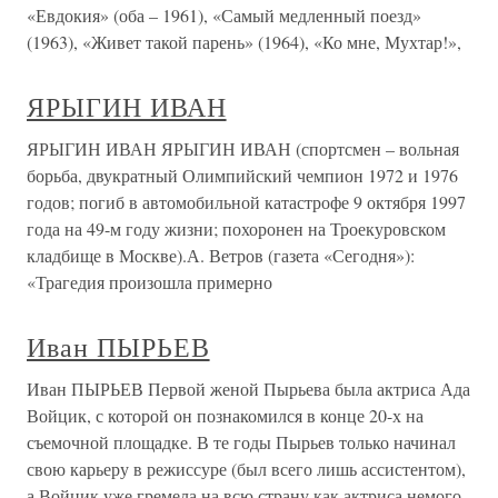
«Евдокия» (оба – 1961), «Самый медленный поезд»
(1963), «Живет такой парень» (1964), «Ко мне, Мухтар!»,
ЯРЫГИН ИВАН
ЯРЫГИН ИВАН ЯРЫГИН ИВАН (спортсмен – вольная
борьба, двукратный Олимпийский чемпион 1972 и 1976
годов; погиб в автомобильной катастрофе 9 октября 1997
года на 49-м году жизни; похоронен на Троекуровском
кладбище в Москве).А. Ветров (газета «Сегодня»):
«Трагедия произошла примерно
Иван ПЫРЬЕВ
Иван ПЫРЬЕВ Первой женой Пырьева была актриса Ада
Войцик, с которой он познакомился в конце 20-х на
съемочной площадке. В те годы Пырьев только начинал
свою карьеру в режиссуре (был всего лишь ассистентом),
а Войцик уже гремела на всю страну как актриса немого