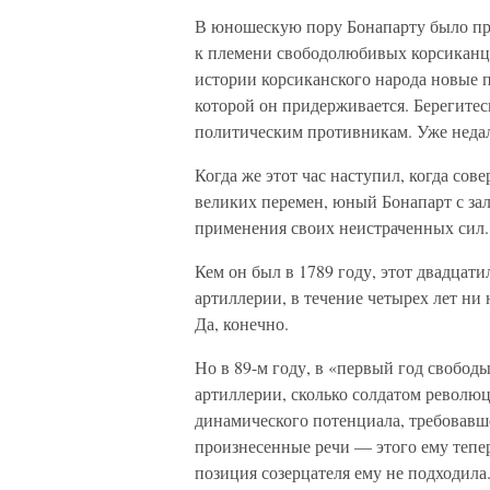
В юношескую пору Бонапарту было пр
к племени свободолюбивых корсиканце
истории корсиканского народа новые 
которой он придерживается. Берегитес
политическим противникам. Уже недал
Когда же этот час наступил, когда сов
великих перемен, юный Бонапарт с зал
применения своих неистраченных сил.
Кем он был в 1789 году, этот двадца
артиллерии, в течение четырех лет ни
Да, конечно.
Но в 89-м году, в «первый год свободы
артиллерии, сколько солдатом револю
динамического потенциала, требовавше
произнесенные речи — этого ему тепер
позиция созерцателя ему не подходила