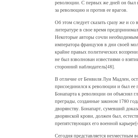
революции. С первых же дней он был 
за революцию и против ее врагов.
Об этом следует сказать сразу же и со
литературе в свое время предпринимал
Некоторые авторы сочли необходимым
императора французов в дни своей мо
крайне правых политических воззрений
не был взволнован известиями о взяти
сторонний наблюдатель[48].
В отличие от Бенвиля Луи Мадлен, ост
присоединился к революции и был ее
Бонапарта к революции он объяснял г
преграды, созданные законом 1780 го
дворянству. Бонапарт, сумевший доказ
дворянской крови, должен был, естест
препятствующих его военной карьере[4
Сегодня представляется неуместным в