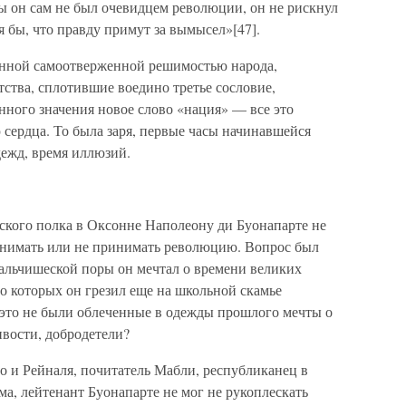
бы он сам не был очевидцем революции, он не рискнул
ся бы, что правду примут за вымысел»[47].
анной самоотверженной решимостью народа,
ства, сплотившие воедино третье сословие,
нного значения новое слово «нация» — все это
сердца. То была заря, первые часы начинавшейся
дежд, время иллюзий.
кого полка в Оксонне Наполеону ди Буонапарте не
инимать или не принимать революцию. Вопрос был
мальчишеской поры он мечтал о времени великих
о которых он грезил еще на школьной скамье
 это не были облеченные в одежды прошлого мечты о
ивости, добродетели?
 и Рейналя, почитатель Мабли, республиканец в
ма, лейтенант Буонапарте не мог не рукоплескать