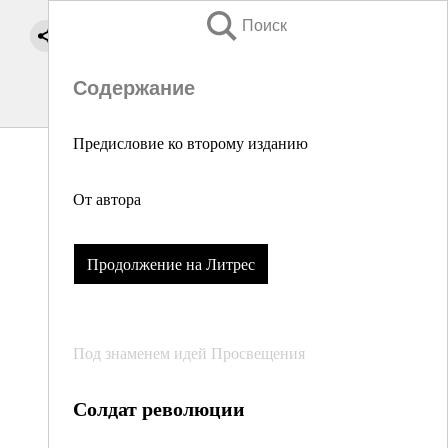
Поиск
Содержание
Предисловие ко второму изданию
От автора
Продолжение на Литрес
Под знаменем идей Просвещения
Солдат революции