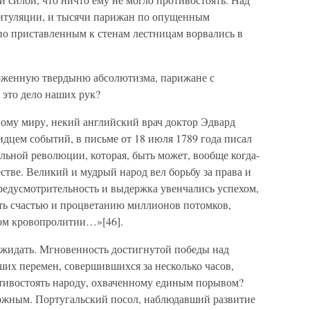
питуляции, и тысячи парижан по опущенным
по приставленным к стенам лестницам ворвались в
ерженную твердыню абсолютизма, парижане с
 это дело наших рук?
ому миру, некий английский врач доктор Эдвард
идцем событий, в письме от 18 июля 1789 года писал
ельной революции, которая, быть может, вообще когда-
стве. Великий и мудрый народ вел борьбу за права и
предусмотрительность и выдержка увенчались успехом,
ать счастью и процветанию миллионов потомков,
ном кровопролитии…»[46].
 ожидать. Мгновенность достигнутой победы над
ших перемен, совершившихся за несколько часов,
отивостоять народу, охваченному единым порывом?
ожным. Португальский посол, наблюдавший развитие