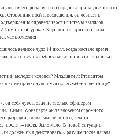
исуще своего рода чувство гордости принадлежностью
в. Сторонник идей Просвещения, он черпает в
подтверждения справедливости системы взглядов,
ь! Помните об уроках Корсики, говорит он своим
ек час возмездия!
ершилось великое чудо 14 июля, когда настало время
оженной в нем потребностью действовать стал искать
тилетний молодой человек? Младшим лейтенантом
 на шаг не продвинувшимся по служебной лестнице?
», он себя чувствовал не столько офицером
ции. Юный Буонапарте был человеком огромного
го разрядки; слова, мысли, книги, кем-то
ь, после 14 июля, было мало. В новой ситуации
. Он должен был действовать. Сразу же после начала