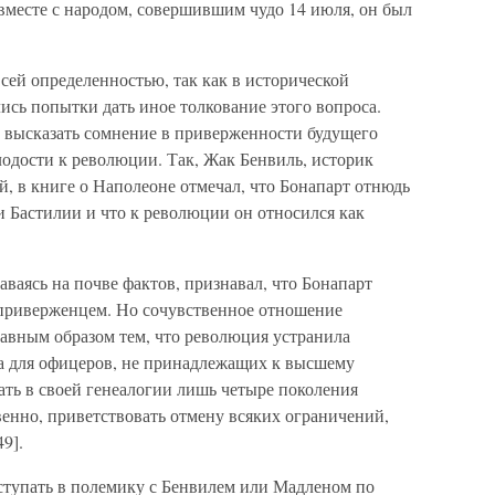
вместе с народом, совершившим чудо 14 июля, он был
 всей определенностью, так как в исторической
ись попытки дать иное толкование этого вопроса.
 высказать сомнение в приверженности будущего
лодости к революции. Так, Жак Бенвиль, историк
, в книге о Наполеоне отмечал, что Бонапарт отнюдь
и Бастилии и что к революции он относился как
аваясь на почве фактов, признавал, что Бонапарт
 приверженцем. Но сочувственное отношение
лавным образом тем, что революция устранила
да для офицеров, не принадлежащих к высшему
ать в своей генеалогии лишь четыре поколения
венно, приветствовать отмену всяких ограничений,
9].
ступать в полемику с Бенвилем или Мадленом по