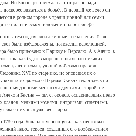
 дом. Но Бонапарт приехал на этот раз не ради
 поскорее ввязаться в борьбу. В первый же вечер он
егося в родном городе в традиционной для семьи
ии о политическом положении на острове[54].
 и что затем подтвердили личные впечатления, было
ь свет были взбудоражены, потрясены революцией,
ра было приковано к Парижу и Версалю. А в Аяччо, в
лось так, как будто в мире не произошло никаких
р, комендант и командующий войсками правили
юдовика XVI по старинке, не оповещая их о
упавших из далекого Парижа. Жизнь текла здесь по-
олненная давними местными дрязгами, старой, не
 Аяччо и Бастиа — двух городов, оспаривавших право
х кланов, мелкими кознями, интригами, сплетнями,
тром о них знал уже весь город.
ю 1789 года, Бонапарт ясно ощутил, как непохожи
 великий народ героев, созданных его воображением.
м истинном свете. Нет, это не были залитые лучами