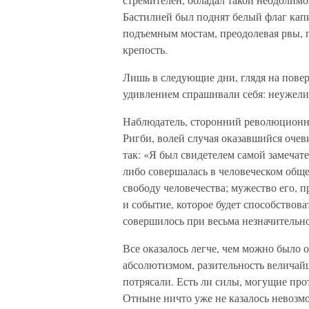
Бастилией был поднят белый флаг ка
подъемным мостам, преодолевая рвы, 
крепость.
Лишь в следующие дни, глядя на пов
удивлением спрашивали себя: неужели
Наблюдатель, сторонний революционн
Ригби, волей случая оказавшийся очев
так: «Я был свидетелем самой замечат
либо совершалась в человеческом обще
свободу человечества; мужество его, 
и событие, которое будет способствов
совершилось при весьма незначитель
Все оказалось легче, чем можно было
абсолютизмом, разительность величай
потрясали. Есть ли силы, могущие пр
Отныне ничто уже не казалось невозм