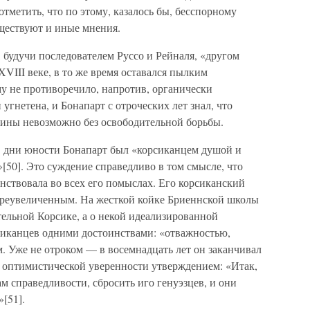
тметить, что по этому, казалось бы, бесспорному
уществуют и иные мнения.
 будучи последователем Руссо и Рейналя, «другом
XVIII веке, в то же время оставался пылким
у не противоречило, напротив, органически
угнетена, и Бонапарт с отроческих лет знал, что
дины невозможно без освободительной борьбы.
в дни юности Бонапарт был «корсиканцем душой и
»[50]. Это суждение справедливо в том смысле, что
енствовала во всех его помыслах. Его корсиканский
преувеличенным. На жесткой койке Бриеннской школы
тельной Корсике, а о некой идеализированной
сиканцев одними достоинствами: «отважностью,
. Уже не отроком — в восемнадцать лет он заканчивал
 оптимистической уверенности утверждением: «Итак,
м справедливости, сбросить иго генуэзцев, и они
[51].