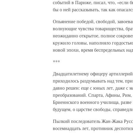
событий в Париже, писал, что, «если 
бы о ней рассказывать, так как опасал
Опьянение победой, свободой, завоев
волнующие чувства товарищества, брат
неожиданно открытое, полное сокрове
кружило головы, наполняло гордостью 
новой эпохи, время беспредельных на
***
Двадцатилетнему офицеру артиллерийс
приходилось раздумывать над тем, пр
давно решен: еще с юных лет, даже с 
преобразований. Спарта, Афины, Рим, 
Бриеннского военного училища, разве
будущем, о царстве свободы, справедл
Пылкий последователь Жан-Жака Руссо
восемнадцать лет, противник деспотиз