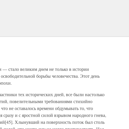
и — стало великим днем не только в истории
х освободительной борьбы человечества. Этот день
эпохи.
астники тех исторических дней, все были настолько
тий, повелительными требованиями стихийно
 что не оставалось времени обдумывать то, что
 сразу и с яростной силой взрывом народного гнева,
тий[45]. Хлынувший на поверхность поток был столь
й силой, что ничто ему не могло противостоять. Над