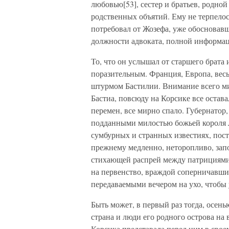
любовью[53], сестер и братьев, родной
родственных объятий. Ему не терпелось
потребовал от Жозефа, уже обосновавш
должности адвоката, полной информац
То, что он услышал от старшего брата
поразительным. Франция, Европа, вес
штурмом Бастилии. Внимание всего ми
Бастиа, повсюду на Корсике все остава
перемен, все мирно спало. Губернато
подданными милостью божьей короля Л
сумбурных и странных известиях, пост
прежнему медленно, неторопливо, зап
стихающей распрей между патрициями
на первенство, враждой соперничавши
передаваемыми вечером на ухо, чтобы у
Быть может, в первый раз тогда, осень
страна и люди его родного острова на
Корсика представала перед ним в свое