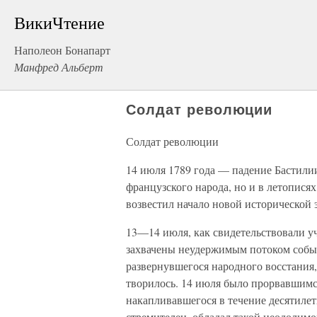
ВикиЧтение
Наполеон Бонапарт
Манфред Альберт
Солдат революции
Солдат революции
14 июля 1789 года — падение Бастили
французского народа, но и в летопися
возвестил начало новой исторической 
13—14 июля, как свидетельствовали уч
захвачены неудержимым потоком собы
развернувшегося народного восстания,
творилось. 14 июля было прорвавшимся
накапливавшегося в течение десятиле
стремителен, обладал такой неодолимо