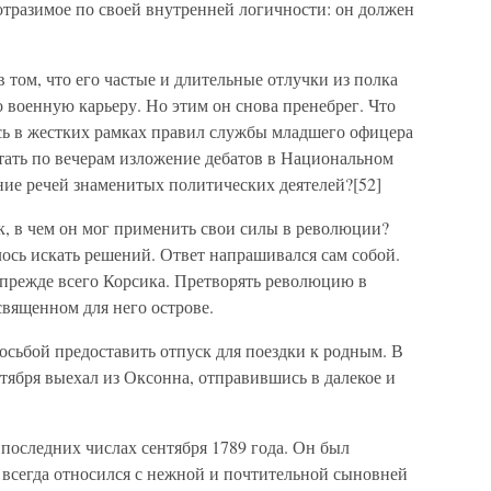
тразимое по своей внутренней логичности: он должен
 в том, что его частые и длительные отлучки из полка
о военную карьеру. Но этим он снова пренебрег. Что
ясь в жестких рамках правил службы младшего офицера
тать по вечерам изложение дебатов в Национальном
ние речей знаменитых политических деятелей?[52]
ак, в чем он мог применить свои силы в революции?
ось искать решений. Ответ напрашивался сам собой.
прежде всего Корсика. Претворять революцию в
священном для него острове.
росьбой предоставить отпуск для поездки к родным. В
нтября выехал из Оксонна, отправившись в далекое и
последних числах сентября 1789 года. Он был
й всегда относился с нежной и почтительной сыновней