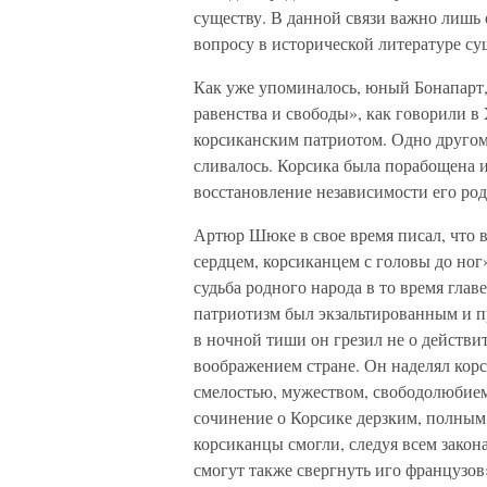
существу. В данной связи важно лишь о
вопросу в исторической литературе с
Как уже упоминалось, юный Бонапарт,
равенства и свободы», как говорили в 
корсиканским патриотом. Одно другом
сливалось. Корсика была порабощена и 
восстановление независимости его ро
Артюр Шюке в свое время писал, что 
сердцем, корсиканцем с головы до ног
судьба родного народа в то время глав
патриотизм был экзальтированным и 
в ночной тиши он грезил не о действи
воображением стране. Он наделял кор
смелостью, мужеством, свободолюбием
сочинение о Корсике дерзким, полным
корсиканцы смогли, следуя всем закона
смогут также свергнуть иго французов»