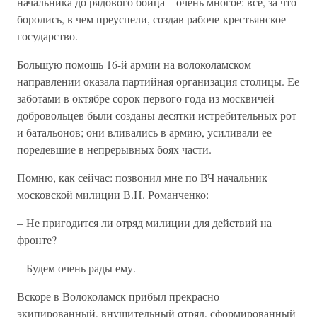
начальника до рядового бойца – очень многое: все, за что
боролись, в чем преуспели, создав рабоче-крестьянское
государство.
Большую помощь 16-й армии на волоколамском
направлении оказала партийная организация столицы. Ее
заботами в октябре сорок первого года из москвичей-
добровольцев были созданы десятки истребительных рот
и батальонов; они вливались в армию, усиливали ее
поредевшие в непрерывных боях части.
Помню, как сейчас: позвонил мне по ВЧ начальник
московской милиции В.Н. Романченко:
– Не пригодится ли отряд милиции для действий на
фронте?
– Будем очень рады ему.
Вскоре в Волоколамск прибыл прекрасно
экипированный, внушительный отряд, сформированный