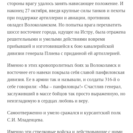
стороны врагу удалось занять нависающее положение. И
наконец 27 октября, введя крупные силы танков и пехоты
при поддержке артиллерии и авиации, противник
овладел Волоколамском. Но попытка врага перехватить
шоссе восточнее города, идущее на Истру, была отражена
решительными и умелыми действиями вовремя
прибывшей и изготовившейся к бою кавалерийской
дивизии генерала Плиева с приданной ей артиллерией.
Именно в этих кровопролитных боях за Волоколамск и
восточнее его навеки покрыла себя славой панфиловская
дивизия. Ее в армии так и называли, и солдаты 316-й о
себе говорили: «Мы – панфиловцы!» Счастлив генерал,
заслуживший в массе бойцов так просто выраженную, но
неизгладимую в сердцах любовь и веру.
Самоотверженно и умело сражался и курсантский полк
С.И. Младенцева.
Именно эти стрелковые войска и действовавшие с ними