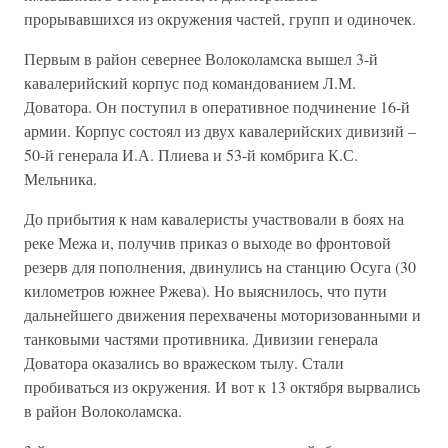
прорывавшихся из окружения частей, групп и одиночек.
Первым в район севернее Волоколамска вышел 3-й
кавалерийский корпус под командованием Л.М.
Доватора. Он поступил в оперативное подчинение 16-й
армии. Корпус состоял из двух кавалерийских дивизий –
50-й генерала И.А. Плиева и 53-й комбрига К.С.
Мельника.
До прибытия к нам кавалеристы участвовали в боях на
реке Межа и, получив приказ о выходе во фронтовой
резерв для пополнения, двинулись на станцию Осуга (30
километров южнее Ржева). Но выяснилось, что пути
дальнейшего движения перехвачены моторизованными и
танковыми частями противника. Дивизии генерала
Доватора оказались во вражеском тылу. Стали
пробиваться из окружения. И вот к 13 октября вырвались
в район Волоколамска.