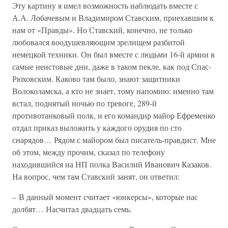
Эту картину я имел возможность наблюдать вместе с
А.А. Лобачевым и Владимиром Ставским, приехавшим к
нам от «Правды». Но Ставский, конечно, не только
любовался воодушевляющим зрелищем разбитой
немецкой техники. Он был вместе с людьми 16-й армии в
самые неистовые дни, даже в таком пекле, как под Спас-
Рюховским. Каково там было, знают защитники
Волоколамска, а кто не знает, тому напомню: именно там
встал, поднятый ночью по тревоге, 289-й
противотанковый полк, и его командир майор Ефременко
отдал приказ выложить у каждого орудия по сто
снарядов… Рядом с майором был писатель-правдист. Мне
об этом, между прочим, сказал по телефону
находившийся на НП полка Василий Иванович Казаков.
На вопрос, чем там Ставский занят, он ответил:
– В данный момент считает «юнкерсы», которые нас
долбят… Насчитал двадцать семь.