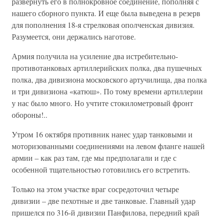
развернуть его в полнокровное соединение, пополняя с
нашего сборного пункта. И еще была выведена в резерв
для пополнения 18-я стрелковая ополченская дивизия.
Разумеется, они держались наготове.
Армия получила на усиление два истребительно-
противотанковых артиллерийских полка, два пушечных
полка, два дивизиона московского артучилища, два полка
и три дивизиона «катюш». По тому времени артиллерии
у нас было много. Но учтите стокилометровый фронт
обороны!..
Утром 16 октября противник нанес удар танковыми и
моторизованными соединениями на левом фланге нашей
армии – как раз там, где мы предполагали и где с
особенной тщательностью готовились его встретить.
Только на этом участке враг сосредоточил четыре
дивизии – две пехотные и две танковые. Главный удар
пришелся по 316-й дивизии Панфилова, передний край