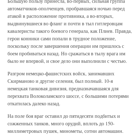
Большую пользу принесла, во-первых, сильная группа
автоматчиков-ополченцев, пробравшаяся ночью перед
атакой в расположение противника, а во-вторых,
выдвинувшиеся во фланг и почти в тыл гитлеровцам
кавалеристы такого боевого генерала, как Плиев. Правда,
герои конники сами попали в трудное положение,
поскольку после завершения операции им пришлось с
боем пробиваться назад. Но сражаться в тылу врага им
было не впервой, и свое дело они выполнили с честью.
Разгром немецко-фашистских войск, занимавших
Скирманово и другие селения, был полный. 10-я
немецкая танковая дивизия, предназначавшаяся для
перехвата Волоколамского шоссе, с большими потерями
откатилась далеко назад.
На поле боя враг оставил до пятидесяти подбитых и
сожженных танков, много орудий, вплоть до 150-
миллиметровых пушек, минометы, сотни автомашин.