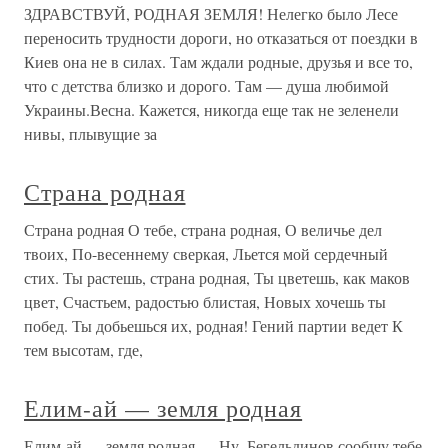
ЗДРАВСТВУЙ, РОДНАЯ ЗЕМЛЯ! Нелегко было Лесе
переносить трудности дороги, но отказаться от поездки в
Киев она не в силах. Там ждали родные, друзья и все то,
что с детства близко и дорого. Там — душа любимой
Украины.Весна. Кажется, никогда еще так не зеленели
нивы, плывущие за
Страна родная
Страна родная О тебе, страна родная, О величье дел
твоих, По-весеннему сверкая, Льется мой сердечный
стих. Ты растешь, страна родная, Ты цветешь, как маков
цвет, Счастьем, радостью блистая, Новых хочешь ты
побед. Ты добьешься их, родная! Гений партии ведет К
тем высотам, где,
Елим-ай — земля родная
Елим-ай — земля родная — Ну, Бегельдинов сообщу тебе