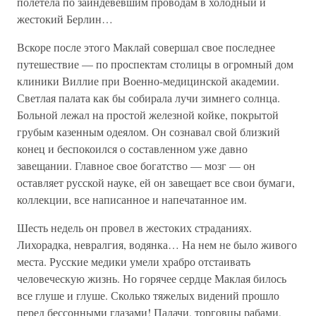
полетела по заиндевевшим проводам в холодный и
жестокий Берлин…
Вскоре после этого Маклай совершал свое последнее
путешествие — по проспектам столицы в огромный дом
клиники Виллие при Военно-медицинской академии.
Светлая палата как бы собирала лучи зимнего солнца.
Больной лежал на простой железной койке, покрытой
грубым казенным одеялом. Он сознавал свой близкий
конец и беспокоился о составленном уже давно
завещании. Главное свое богатство — мозг — он
оставляет русской науке, ей он завещает все свои бумаги,
коллекции, все написанное и напечатанное им.
Шесть недель он провел в жестоких страданиях.
Лихорадка, невралгия, водянка… На нем не было живого
места. Русские медики умели храбро отстаивать
человеческую жизнь. Но горячее сердце Маклая билось
все глуше и глуше. Сколько тяжелых видений прошло
перед бессонными глазами! Палачи, торговцы рабами,