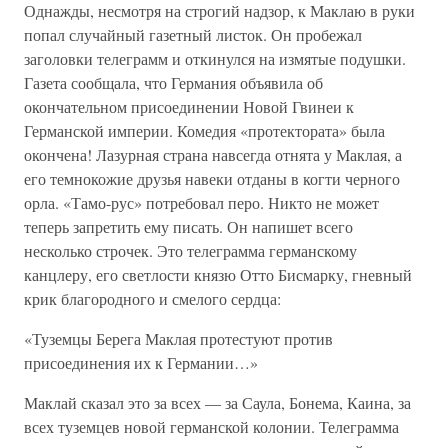
Однажды, несмотря на строгий надзор, к Маклаю в руки
попал случайный газетный листок. Он пробежал
заголовки телеграмм и откинулся на измятые подушки.
Газета сообщала, что Германия объявила об
окончательном присоединении Новой Гвинеи к
Германской империи. Комедия «протектората» была
окончена! Лазурная страна навсегда отнята у Маклая, а
его темнокожие друзья навеки отданы в когти черного
орла. «Тамо-рус» потребовал перо. Никто не может
теперь запретить ему писать. Он напишет всего
несколько строчек. Это телеграмма германскому
канцлеру, его светлости князю Отто Бисмарку, гневный
крик благородного и смелого сердца:
«Туземцы Берега Маклая протестуют против
присоединения их к Германии…»
Маклай сказал это за всех — за Саула, Бонема, Каина, за
всех туземцев новой германской колонии. Телеграмма