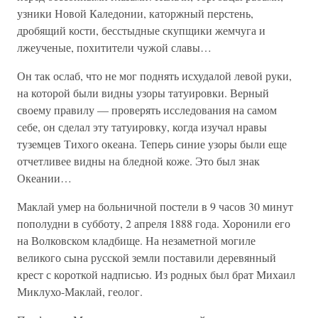
узники Новой Каледонии, каторжный перстень,
дробящий кости, бесстыдные скупщики жемчуга и
лжеученые, похитители чужой славы…
Он так ослаб, что не мог поднять исхудалой левой руки,
на которой были видны узоры татуировки. Верный
своему правилу — проверять исследования на самом
себе, он сделал эту татуировку, когда изучал нравы
туземцев Тихого океана. Теперь синие узоры были еще
отчетливее видны на бледной коже. Это был знак
Океании…
Маклай умер на больничной постели в 9 часов 30 минут
пополудни в субботу, 2 апреля 1888 года. Хоронили его
на Волковском кладбище. На незаметной могиле
великого сына русской земли поставили деревянный
крест с короткой надписью. Из родных был брат Михаил
Миклухо-Маклай, геолог.