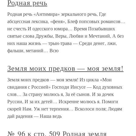
Родная речь
Родная речь «Антимира» зеркального речь, Где
абсцессная лексика, «феня», Блеф попсовых романсов…
не счесть И одесского юмора… Время Позабывших
святые слова Дружбы, Веры, Любви и Мечтаний, А без
них наша жизнь — трын-трава — Среди денег, лжи,
фальши, метаний… Всю
Земля моих предков — моя земля!
Земля моих предков — моя земля! Из цикла «Мои
свидания с Россией» Господи Иисусе — Код духовных
слов… За страну молюсь я, За её сынов. И за дочек
Руссии, И за их детей… Искренне молюсь я. Помоги
скорей Нам. Уж нет терпения… Всколоси поля; Людям
дай радения — Наша ведь
№ 96 к стр. 509 Родная земля