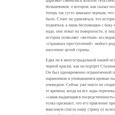
царизма» сменились золотой «Россией,
большевиков, о котором, как сказал по
теперь так густо замазано черным, чт
было. Стоит ли удивляться, что истор
подняться, а лишь беспомощно с боку 
надо, они лежат на поверхности, и ли
истории позволяет «желтым» исследов
«страшных преступлений» любого рода,
население целой страны.
Едва ли в многострадальной нашей ис
черной краски, как на портрет Сталин
Он был одновременно ограниченной п
параноиком и упивавшимся кровью пал
очевидное. Сейчас уже никто не спорит
те времена, когда на все лады перепев
«самая выдающаяся посредственность»
толка признают, что его правление пр
максимум спасло нашу страну от исчезн