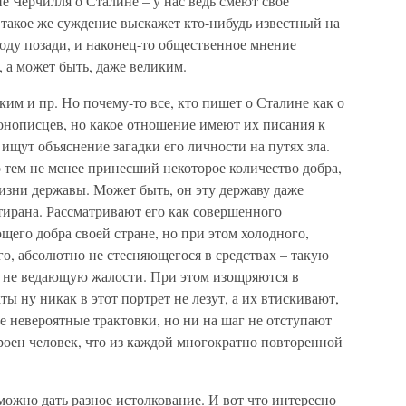
е Черчилля о Сталине – у нас ведь смеют свое
к такое же суждение выскажет кто-нибудь известный на
воду позади, и наконец-то общественное мнение
 а может быть, даже великим.
им и пр. Но почему-то все, кто пишет о Сталине как о
онописцев, но какое отношение имеют их писания к
ищут объяснение загадки его личности на путях зла.
 тем не менее принесший некоторое количество добра,
изни державы. Может быть, он эту державу даже
ирана. Рассматривают его как совершенного
его добра своей стране, но при этом холодного,
го, абсолютно не стесняющегося в средствах – такую
 не ведающую жалости. При этом изощряются в
ы ну никак в этот портрет не лезут, а их втискивают,
 невероятные трактовки, но ни на шаг не отступают
троен человек, что из каждой многократно повторенной
ожно дать разное истолкование. И вот что интересно