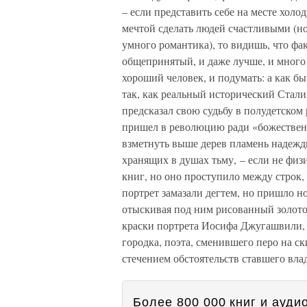
– если представить себе на месте хол
мечтой сделать людей счастливыми (но
умного романтика), то видишь, что фак
общепринятый, и даже лучше, и много
хороший человек, и подумать: а как бы 
так, как реальный исторический Стали
предсказал свою судьбу в полудетском
пришел в революцию ради «божествен
взметнуть выше дерев пламень надежды
хранящих в душах тьму, – если не физ
книг, но оно проступило между строк,
портрет замазали дегтем, но пришло н
отыскивая под ним рисованный золото
краски портрета Иосифа Джугашвили, 
городка, поэта, сменившего перо на с
стечением обстоятельств ставшего в
Более 800 000 книг и аудио