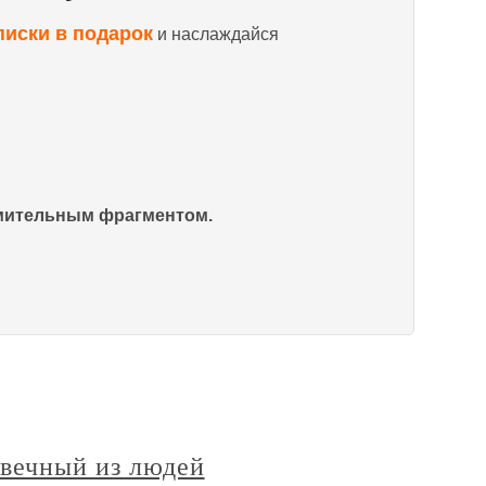
писки в подарок
и наслаждайся
омительным фрагментом.
овечный из людей