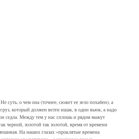
Не суть, о чем она (точнее, сюжет ее зело похабен), а
ь груз, который должен везти ишак, в один вьюк, а надо
рон седла. Между тем у нас сплошь и рядом мажут
ак черной, золотой так золотой, время от времени
смешивая. На наших глазах «проклятые времена