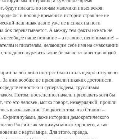
 которую мы потеряли», а кумачовое время
эт, будут плакать по ночам мальчики иных веков,
о вроде бы и вообще времени в истории страшнее не
ический наш ишак давно уже не в силах на ноги
на бок перекатывается. А между тем факты искать не
шь всеобщее наше незнание – а главное, непонимание! –
ателям и писателям, делающим себе имя на смаковании
 так долго дурачить такое большое количество людей,
тории на чей-либо портрет было столь щедро отпущено
а. За ним вообще не признавали никаких достоинств.
осредственностью и суперзлодеем, трусливым
ачом. Потом, постепенно, начали признавать хотя бы
, что это человек, мягко говоря, незаурядный, прошли
алось высказывание Троцкого о том, что Сталин –
. Скрипя зубами, даже историки демократического
инесло России как минимум много хорошего, а как
овения с карты мира. Для этого, правда,