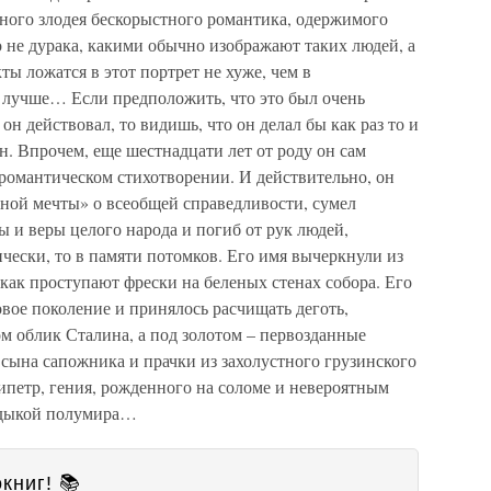
одного злодея бескорыстного романтика, одержимого
 не дурака, какими обычно изображают таких людей, а
ты ложатся в этот портрет не хуже, чем в
 лучше… Если предположить, что это был очень
он действовал, то видишь, что он делал бы как раз то и
н. Впрочем, еще шестнадцати лет от роду он сам
 романтическом стихотворении. И действительно, он
ной мечты» о всеобщей справедливости, сумел
 и веры целого народа и погиб от рук людей,
ически, то в памяти потомков. Его имя вычеркнули из
 как проступают фрески на беленых стенах собора. Его
овое поколение и принялось расчищать деготь,
м облик Сталина, а под золотом – первозданные
сына сапожника и прачки из захолустного грузинского
кипетр, гения, рожденного на соломе и невероятным
ладыкой полумира…
книг! 📚