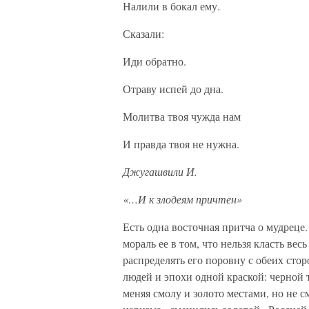
Налили в бокал ему.
Сказали:
Иди обратно.
Отраву испей до дна.
Молитва твоя чужда нам
И правда твоя не нужна.
Джугашвили И.
«…И к злодеям причтен»
Есть одна восточная притча о мудреце. 
мораль ее в том, что нельзя класть вес
распределять его поровну с обеих сто
людей и эпохи одной краской: черной т
меняя смолу и золото местами, но не 