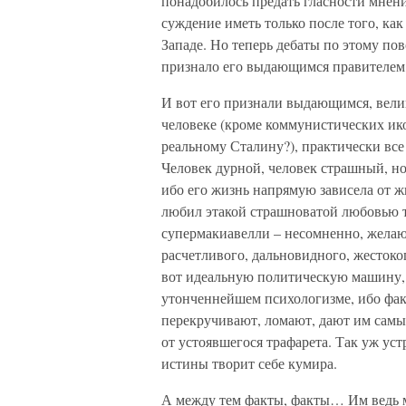
понадобилось предать гласности мнени
суждение иметь только после того, ка
Западе. Но теперь дебаты по этому по
признало его выдающимся правителем,
И вот его признали выдающимся, велик
человеке (кроме коммунистических ик
реальному Сталину?), практически все 
Человек дурной, человек страшный, но
ибо его жизнь напрямую зависела от ж
любил этакой страшноватой любовью т
супермакиавелли – несомненно, желающ
расчетливого, дальновидного, жестоко
вот идеальную политическую машину,
утонченнейшем психологизме, ибо факт
перекручивают, ломают, дают им самые
от устоявшегося трафарета. Так уж ус
истины творит себе кумира.
А между тем факты, факты… Им ведь м