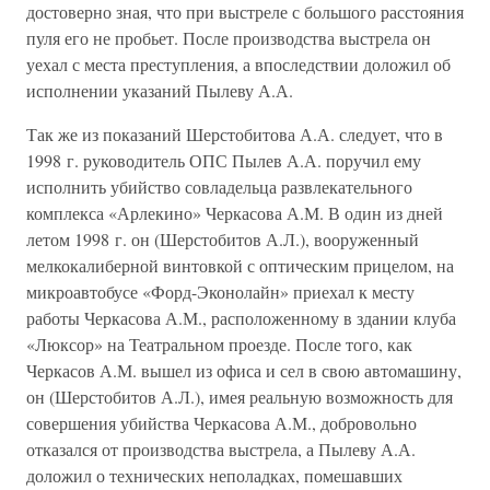
достоверно зная, что при выстреле с большого расстояния
пуля его не пробьет. После производства выстрела он
уехал с места преступления, а впоследствии доложил об
исполнении указаний Пылеву А.А.
Так же из показаний Шерстобитова А.А. следует, что в
1998 г. руководитель ОПС Пылев А.А. поручил ему
исполнить убийство совладельца развлекательного
комплекса «Арлекино» Черкасова А.М. В один из дней
летом 1998 г. он (Шерстобитов А.Л.), вооруженный
мелкокалиберной винтовкой с оптическим прицелом, на
микроавтобусе «Форд-Эконолайн» приехал к месту
работы Черкасова А.М., расположенному в здании клуба
«Люксор» на Театральном проезде. После того, как
Черкасов А.М. вышел из офиса и сел в свою автомашину,
он (Шерстобитов А.Л.), имея реальную возможность для
совершения убийства Черкасова А.М., добровольно
отказался от производства выстрела, а Пылеву А.А.
доложил о технических неполадках, помешавших