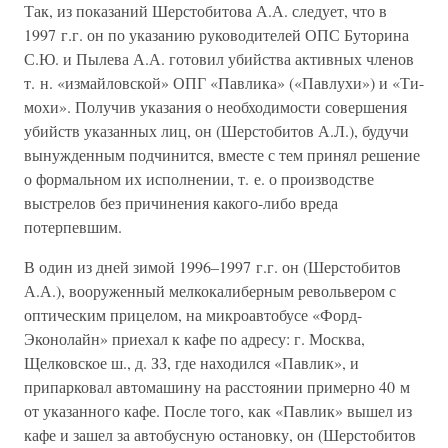
Так, из показаний Шерстобитова А.А. следует, что в
1997 г.г. он по указанию руководителей ОПС Буторина
С.Ю. и Пылева А.А. готовил убийства активных членов
т. н. «измайловской» ОПГ «Павлика» («Павлухи») и «Ти-
мохи». Получив указания о необходимости совершения
убийств указанных лиц, он (Шерстобитов А.Л.), будучи
вынужденным подчинится, вместе с тем принял решение
о формальном их исполнении, т. е. о производстве
выстрелов без причинения какого-либо вреда
потерпевшим.
В один из дней зимой 1996–1997 г.г. он (Шерстобитов
А.А.), вооруженный мелкокалиберным револьвером с
оптическим прицелом, на микроавтобусе «Форд-
Эконолайн» приехал к кафе по адресу: г. Москва,
Щелковское ш., д. ЗЗ, где находился «Павлик», и
припарковал автомашину на расстоянии примерно 40 м
от указанного кафе. После того, как «Павлик» вышел из
кафе и зашел за автобусную остановку, он (Шерстобитов