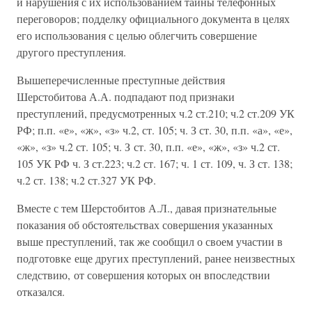
и нарушения с их использованием тайны телефонных
переговоров; подделку официального документа в целях
его использования с целью облегчить совершение
другого преступления.
Вышеперечисленные преступные действия
Шерстобитова А.А. подпадают под признаки
преступлений, предусмотренных ч.2 ст.210; ч.2 ст.209 УК
РФ; п.п. «е», «ж», «з» ч.2, ст. 105; ч. З ст. 30, п.п. «а», «е»,
«ж», «з» ч.2 ст. 105; ч. З ст. 30, п.п. «е», «ж», «з» ч.2 ст.
105 УК РФ ч. З ст.223; ч.2 ст. 167; ч. 1 ст. 109, ч. З ст. 138;
ч.2 ст. 138; ч.2 ст.327 УК РФ.
Вместе с тем Шерстобитов А.Л., давая признательные
показания об обстоятельствах совершения указанных
выше преступлений, так же сообщил о своем участии в
подготовке еще других преступлений, ранее неизвестных
следствию, от совершения которых он впоследствии
отказался.