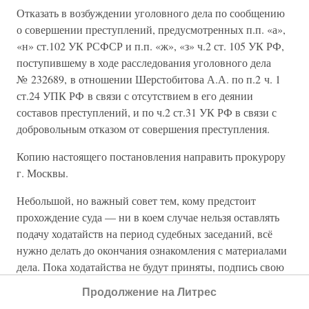
Отказать в возбуждении уголовного дела по сообщению
о совершении преступлений, предусмотренных п.п. «а»,
«н» ст.102 УК РСФСР и п.п. «ж», «з» ч.2 ст. 105 УК РФ,
поступившему в ходе расследования уголовного дела
№ 232689, в отношении Шерстобитова А.А. по п.2 ч. 1
ст.24 УПК РФ в связи с отсутствием в его деянии
составов преступлений, и по ч.2 ст.31 УК РФ в связи с
добровольным отказом от совершения преступления.
Копию настоящего постановления направить прокурору
г. Москвы.
Небольшой, но важный совет тем, кому предстоит
прохождение суда — ни в коем случае нельзя оставлять
подачу ходатайств на период судебных заседаний, всё
нужно делать до окончания ознакомления с материалами
дела. Пока ходатайства не будут приняты, подпись свою
можно не ставить. В противном случае у судьи уже
Продолжение на Литрес
бразды правления относительно вашей просьбы могут