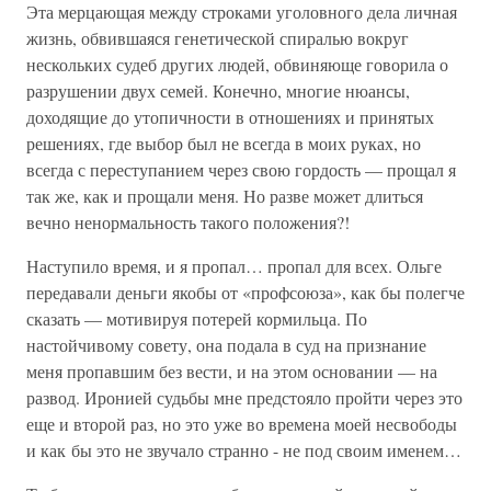
Эта мерцающая между строками уголовного дела личная
жизнь, обвившаяся генетической спиралью вокруг
нескольких судеб других людей, обвиняюще говорила о
разрушении двух семей. Конечно, многие нюансы,
доходящие до утопичности в отношениях и принятых
решениях, где выбор был не всегда в моих руках, но
всегда с переступанием через свою гордость — прощал я
так же, как и прощали меня. Но разве может длиться
вечно ненормальность такого положения?!
Наступило время, и я пропал… пропал для всех. Ольге
передавали деньги якобы от «профсоюза», как бы полегче
сказать — мотивируя потерей кормильца. По
настойчивому совету, она подала в суд на признание
меня пропавшим без вести, и на этом основании — на
развод. Иронией судьбы мне предстояло пройти через это
еще и второй раз, но это уже во времена моей несвободы
и как бы это не звучало странно - не под своим именем…