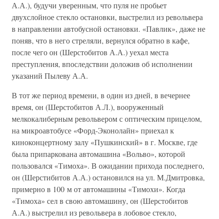
А.А.), будучи уверенным, что пуля не пробьет
двухслойное стекло остановки, выстрелил из револьвера
в направлении автобусной остановки. «Павлик», даже не
поняв, что в него стреляли, вернулся обратно в кафе,
после чего он (Шерстобитов А.А.) уехал места
преступления, впоследствии доложив об исполнении
указаний Пылеву А.А.
В тот же период времени, в один из дней, в вечернее
время, он (Шерстобитов А.Л.), вооруженный
мелкокалиберным револьвером с оптическим прицелом,
на микроавтобусе «Форд-Эконолайн» приехал к
киноконцертному залу «Пушкинский» в г. Москве, где
была припаркована автомашина «Вольво», которой
пользовался «Тимоха». В ожидании прихода последнего,
он (Шерстибитов А.А.) остановился на ул. М.Дмитровка,
примерно в 100 м от автомашины «Тимохи». Когда
«Тимоха» сел в свою автомашину, он (Шерстобитов
А.А.) выстрелил из револьвера в лобовое стекло,