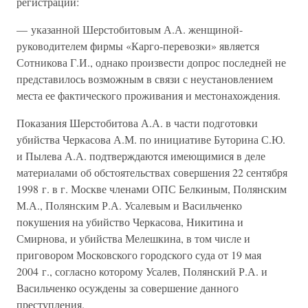
регистрации:
— указанной Шерстобитовым А.А. женщиной-
руководителем фирмы «Карго-перевозки» является
Сотникова Г.И., однако произвести допрос последней не
представилось возможным в связи с неустановлением
места ее фактического проживания и местонахождения.
Показания Шерстобитова А.А. в части подготовки
убийства Черкасова А.М. по инициативе Буторина С.Ю.
и Пылева А.А. подтверждаются имеющимися в деле
материалами об обстоятельствах совершения 22 сентября
1998 г. в г. Москве членами ОПС Белкиным, Полянским
М.А., Полянским Р.А. Усалевым и Васильченко
покушения на убийство Черкасова, Никитина и
Смирнова, и убийства Мелешкина, в том числе и
приговором Московского городского суда от 19 мая
2004 г., согласно которому Усалев, Полянский Р.А. и
Васильченко осуждены за совершение данного
преступления.