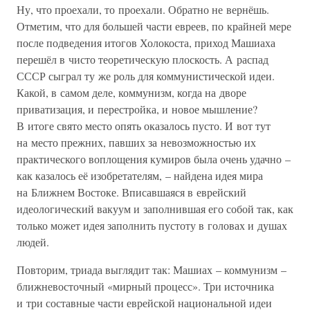
Ну, что проехали, то проехали. Обратно не вернёшь.
Отметим, что для большей части евреев, по крайней мере
после подведения итогов Холокоста, приход Машиаха
перешёл в чисто теоретическую плоскость. А распад
СССР сыграл ту же роль для коммунистической идеи.
Какой, в самом деле, коммунизм, когда на дворе
приватизация, и перестройка, и новое мышление?
В итоге свято место опять оказалось пусто. И вот тут
на место прежних, павших за невозможностью их
практического воплощения кумиров была очень удачно –
как казалось её изобретателям, – найдена идея мира
на Ближнем Востоке. Вписавшаяся в еврейский
идеологический вакуум и заполнившая его собой так, как
только может идея заполнить пустоту в головах и душах
людей.
Повторим, триада выглядит так: Машиах – коммунизм –
ближневосточный «мирный процесс». Три источника
и три составные части еврейской национальной идеи