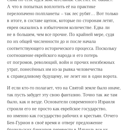
А что в попытках воплотить её на практике
перелопачено полпланеты – так лес рубят… Вот только
в итоге, в составе щепок, которые по сторонам летят,
евреи оказались в избыточном количестве. Едва ли
не в большем, чем все прочие. По крайней мере, судя
по их общей численности до и после начала
соответствующего исторического процесса. Поскольку
соотношение еврейского народа и его потерь
от погромов, революций, войн и прочих неизбежных
утрат, понесённых им из-за рывка человечества
к справедливому будущему, не лезет ни в одни ворота.
И если кто-то полагает, что на Святой земле было иначе,
так пусть забудет эту свою фантазию. Точно так же там
было, как и везде. Основатели современного Израиля
строили его не просто как еврейское государство,
но именно как государство рабочих и крестьян. Отчего
Бен-Гурион в своё время и отверг предложение
бразильских банкиров перевести в Израиль все их