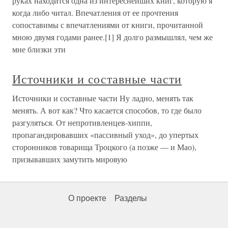
руках находится одна из интереснейших книг, которую я
когда либо читал. Впечатления от ее прочтения
сопоставимы с впечатлениями от книги, прочитанной
мною двумя годами ранее.[1] Я долго размышлял, чем же
мне близки эти
Источники и составные части
Источники и составные части Ну ладно, менять так
менять. А вот как? Что касается способов, то где было
разгуляться. От непротивленцев-хиппи,
пропагандировавших «пассивный уход», до упертых
сторонников товарища Троцкого (а позже — и Мао),
призывавших замутить мировую
О проекте
Разделы