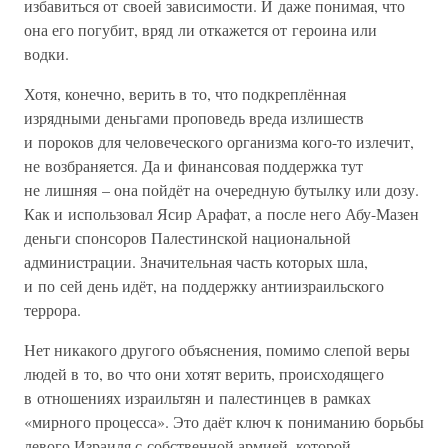
избавиться от своей зависимости. И даже понимая, что
она его погубит, вряд ли откажется от героина или
водки.
Хотя, конечно, верить в то, что подкреплённая
изрядными деньгами проповедь вреда излишеств
и пороков для человеческого организма кого-то излечит,
не возбраняется. Да и финансовая поддержка тут
не лишняя – она пойдёт на очередную бутылку или дозу.
Как и использовал Ясир Арафат, а после него Абу-Мазен
деньги спонсоров Палестинской национальной
администрации. Значительная часть которых шла,
и по сей день идёт, на поддержку антиизраильского
террора.
Нет никакого другого объяснения, помимо слепой веры
людей в то, во что они хотят верить, происходящего
в отношениях израильтян и палестинцев в рамках
«мирного процесса». Это даёт ключ к пониманию борьбы
левого Израиля с собственной армией, которой