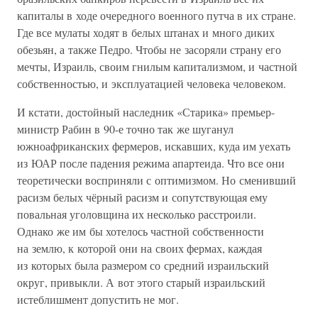
капиталы в ходе очередного военного путча в их стране.
Где все мулаты ходят в белых штанах и много диких
обезьян, а также Педро. Чтобы не засоряли страну его
мечты, Израиль, своим гнилым капитализмом, и частной
собственностью, и эксплуатацией человека человеком.
И кстати, достойный наследник «Старика» премьер-
министр Рабин в 90-е точно так же шуганул
южноафриканских фермеров, искавших, куда им уехать
из ЮАР после падения режима апартеида. Что все они
теоретически восприняли с оптимизмом. Но сменивший
расизм белых чёрный расизм и сопутствующая ему
повальная уголовщина их несколько расстроили.
Однако же им бы хотелось частной собственности
на землю, к которой они на своих фермах, каждая
из которых была размером со средний израильский
округ, привыкли. А вот этого старый израильский
истеблишмент допустить не мог.