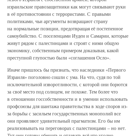
израильские правозащитники как могут связывают руки
в её противостоянии с террористами. С правыми
политиками, чьи аргументы возвращают страну
на нормальные позиции, предотвращая её постепенное
самоубийство. С поселенцами Иудеи и Самарии, которые
живут рядом с палестинцами и строят с ними общую
экономику, собственным примером доказывая, какой
преступной глупостью были «соглашения Осло».
Иначе пришлось бы признать, что наследники «Первого
Израиля» поголовно сошли с ума. На что, судя по той
исключительной изворотливости, с которой они борются
за своё место под солнцем, не похоже. Тем более что
в отношении госсобственности и в умении использовать
профсоюзы для шантажа правительства в ходе споров из-
за борьбы с засильем государственных монополий все
они проявляют удивительный прагматизм. Его бы им
реализовывать на переговорах с палестинцами – но нет.
Тут они готовы обещать и отдавать всё что угодно.