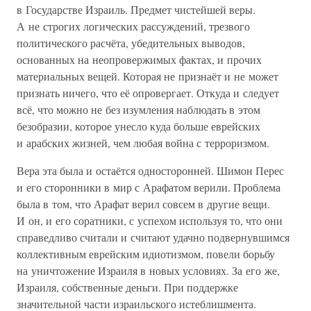
в Государстве Израиль. Предмет чистейшей веры.
А не строгих логических рассуждений, трезвого
политического расчёта, убедительных выводов,
основанных на неопровержимых фактах, и прочих
материальных вещей. Которая не признаёт и не может
признать ничего, что её опровергает. Откуда и следует
всё, что можно не без изумления наблюдать в этом
безобразии, которое унесло куда больше еврейских
и арабских жизней, чем любая война с терроризмом.
Вера эта была и остаётся односторонней. Шимон Перес
и его сторонники в мир с Арафатом верили. Проблема
была в том, что Арафат верил совсем в другие вещи.
И он, и его соратники, с успехом используя то, что они
справедливо считали и считают удачно подвернувшимся
коллективным еврейским идиотизмом, повели борьбу
на уничтожение Израиля в новых условиях. За его же,
Израиля, собственные деньги. При поддержке
значительной части израильского истеблишмента.