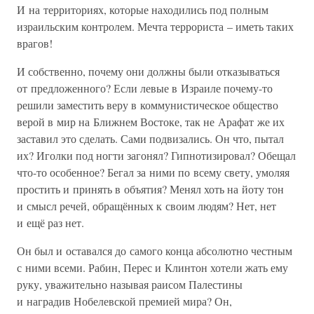
И на территориях, которые находились под полным
израильским контролем. Мечта террориста – иметь таких
врагов!
И собственно, почему они должны были отказываться
от предложенного? Если левые в Израиле почему-то
решили заместить веру в коммунистическое общество
верой в мир на Ближнем Востоке, так не Арафат же их
заставил это сделать. Сами подвизались. Он что, пытал
их? Иголки под ногти загонял? Гипнотизировал? Обещал
что-то особенное? Бегал за ними по всему свету, умоляя
простить и принять в объятия? Менял хоть на йоту тон
и смысл речей, обращённых к своим людям? Нет, нет
и ещё раз нет.
Он был и оставался до самого конца абсолютно честным
с ними всеми. Рабин, Перес и Клинтон хотели жать ему
руку, уважительно называя раисом Палестины
и наградив Нобелевской премией мира? Он,