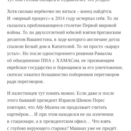
Хотя сколько верёвочке ни виться – конец найдётся.
И «мирный процесс» к 2014 году исчерпал себя. То ли
сказалось приближающееся столетие Первой мировой
войны. То ли двухсотлетний юбилей взятия британским
десантом Вашингтона, в ходе которого англичане дотла
спалили Белый дом и Капитолий. То ли просто «караул
устал». Но после одностороннего решения Рамаллы
об объединении ПНА с ХАМАСом, не признающим
еврейское государство и борющимся за его уничтожение,
скепсис охватил большинство поборников переговоров
ради переговоров.
И палестинцев тут понять можно. Если даже и после
этого бывший президент Израиля Шимон Перес
повторял, что Абу-Мазена он продолжает считать
партнёром… И при этом находился не на излечении
в стационаре, а в президентском офисе… Что взять
с глубоко верующего старика? Машиах уже не придёт.