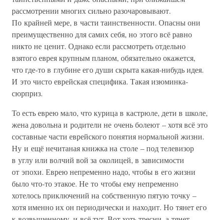
рассмотрении многих сильно разочаровывают.
По крайней мере, в части таинственности. Опасны они
преимущественно для самих себя, но этого всё равно
никто не ценит. Однако если рассмотреть отдельно
взятого еврея крупным планом, обязательно окажется,
что где-то в глубине его души скрыта какая-нибудь идея.
И это чисто еврейская специфика. Такая изюминка-
сюрприз.
То есть еврею мало, что курица в кастрюле, дети в школе,
жена довольна и родители не очень болеют – хотя всё это
составные части еврейского понятия нормальной жизни.
Ну и ещё нечитаная книжка на столе – под телевизор
в углу или волчий вой за околицей, в зависимости
от эпохи. Еврею непременно надо, чтобы в его жизни
было что-то этакое. Не то чтобы ему непременно
хотелось приключений на собственную пятую точку –
хотя именно их он периодически и находит. Но тянет его
к возвышенному, и всё тут. Вот хоть тресни, а тянет.