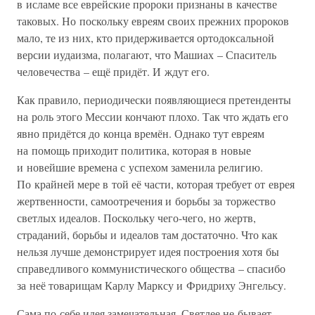
в исламе все еврейские пророки признаны в качестве
таковых. Но поскольку евреям своих прежних пророков
мало, те из них, кто придерживается ортодоксальной
версии иудаизма, полагают, что Машиах – Спаситель
человечества – ещё придёт. И ждут его.
Как правило, периодически появляющиеся претенденты
на роль этого Мессии кончают плохо. Так что ждать его
явно придётся до конца времён. Однако тут евреям
на помощь приходит политика, которая в новые
и новейшие времена с успехом заменила религию.
По крайней мере в той её части, которая требует от еврея
жертвенности, самоотречения и борьбы за торжество
светлых идеалов. Поскольку чего-чего, но жертв,
страданий, борьбы и идеалов там достаточно. Что как
нельзя лучше демонстрирует идея построения хотя бы
справедливого коммунистического общества – спасибо
за неё товарищам Карлу Марксу и Фридриху Энгельсу.
Сама по себе идея замечательная. Светлее не бывает.