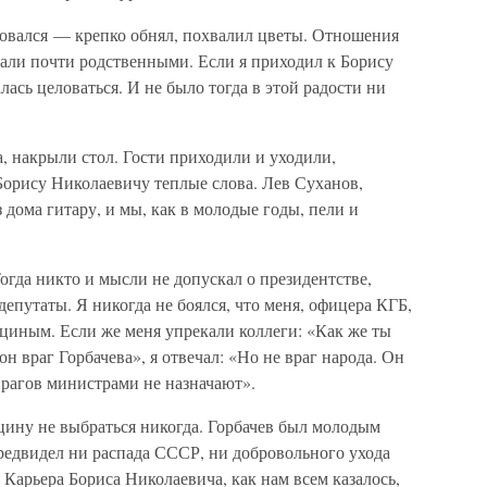
овался — крепко обнял, похвалил цветы. Отношения
тали почти родственными. Если я приходил к Борису
лась целоваться. И не было тогда в этой радости ни
а, накрыли стол. Гости приходили и уходили,
Борису Николаевичу теплые слова. Лев Суханов,
дома гитару, и мы, как в молодые годы, пели и
огда никто и мысли не допускал о президентстве,
епутаты. Я никогда не боялся, что меня, офицера КГБ,
циным. Если же меня упрекали коллеги: «Как же ты
н враг Горбачева», я отвечал: «Но не враг народа. Он
рагов министрами не назначают».
ьцину не выбраться никогда. Горбачев был молодым
редвидел ни распада СССР, ни добровольного ухода
 Карьера Бориса Николаевича, как нам всем казалось,