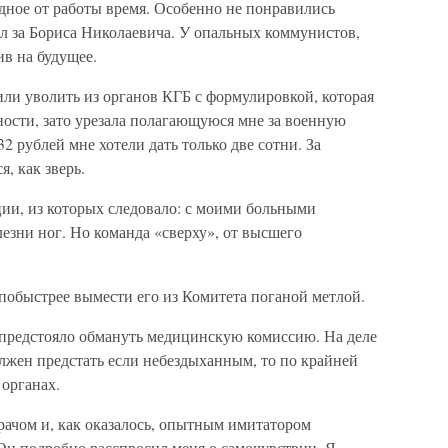
одное от работы время. Особенно не понравились
ил за Бориса Николаевича. У опальных коммунистов,
ив на будущее.
ли уволить из органов КГБ с формулировкой, которая
ности, зато урезала полагающуюся мне за военную
2 рублей мне хотели дать только две сотни. За
я, как зверь.
ии, из которых следовало: с моими больными
лезни ног. Но команда «сверху», от высшего
обыстрее вымести его из Комитета поганой метлой.
предстояло обмануть медицинскую комиссию. На деле
должен предстать если небездыханным, то по крайней
органах.
рачом и, как оказалось, опытным имитатором
Он подробно расспросил меня о самочувствии. Я