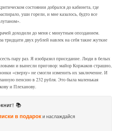
критическом состоянии добрался до кабинета, где
спирало, уши горели, и мне казалось, будто все
олутаном».
врачей доходили до меня с минутным опозданием.
за тридцати двух рублей навлек на себя такие жуткие
есть пару раз. Я изобразил приседание. Люди в белых
оловами и вынесли приговор: майор Коржаков страшно,
вонки «сверху» не смогли изменить их заключение. И
ланную пенсию в 232 рубля. Это была маленькая
кову и Плеханову.
книг! 📚
писки в подарок
и наслаждайся