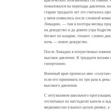
пожаловался на перепады давления, н
старше тридцати лет это считалось п
у меня появились после сложной кома
Ливадию, — там я полтора месяца про
на дежурство и до девяти утра бодрст
бегают по казарме, топают, словно ди
ночь — новое дежурство.
После Ливадии я почувствовал измене
высокое давление. К тридцати восьми
гипертонию.
Военный врач прописал мне «солутан».
если его принимать по три раза в ден
высокого давления.
С энтузиазмом школьного прогульщика я
отсчитывал по шестьдесят капель и жд
медкомиссии я выпил целую рюмку, а 