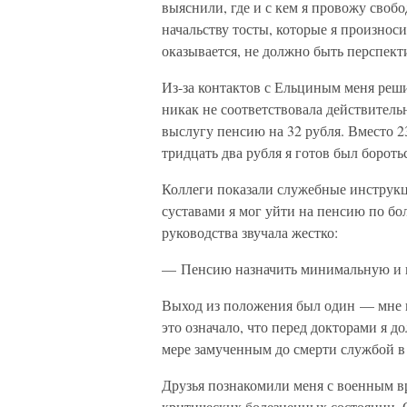
выяснили, где и с кем я провожу своб
начальству тосты, которые я произнос
оказывается, не должно быть перспект
Из-за контактов с Ельциным меня реши
никак не соответствовала действитель
выслугу пенсию на 32 рубля. Вместо 23
тридцать два рубля я готов был боротьс
Коллеги показали служебные инструкц
суставами я мог уйти на пенсию по бо
руководства звучала жестко:
— Пенсию назначить минимальную и п
Выход из положения был один — мне 
это означало, что перед докторами я 
мере замученным до смерти службой в 
Друзья познакомили меня с военным в
критических болезненных состоянии. 