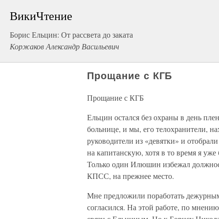
ВикиЧтение
Борис Ельцин: От рассвета до заката
Коржаков Александр Васильевич
Прощание с КГБ
Прощание с КГБ
Ельцин остался без охраны в день пле
больнице, и мы, его телохранители, н
руководители из «девятки» и отобрали
на капитанскую, хотя в то время я уж
Только один Илюшин избежал должнос
КПСС, на прежнее место.
Мне предложили поработать дежурным 
согласился. На этой работе, по мнени
связи с Ельциным. Но к Борису Никола