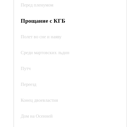
Перед пленумом
Прощание с КГБ
Полет во сне и наяву
Среди мартовских льдин
Путч
Переезд
Конец двоевластия
Дом на Осенней