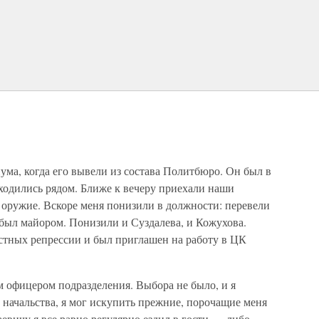
нума, когда его вывели из состава Политбюро. Он был в
аходились рядом. Ближе к вечеру приехали наши
 оружие. Вскоре меня понизили в должности: перевели
е был майором. Понизили и Суздалева, и Кожухова.
тных репрессии и был приглашен на работу в ЦК
офицером подразделения. Выбора не было, и я
ю начальства, я мог искупить прежние, порочащие меня
евичу я все равно регулярно ездил в гости — либо