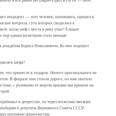
.
ошел инцидент — этот человек, напившись, пришел к
наглые вопросы, суть которых сводилась к
еле, когда шеф с моста в реку упал? Ельцин
х пор одним визитером стало меньше.
нь рождения Бориса Николаевича. Ко мне подошел
равлять шефа?
и, что принести в подарок. Ничего оригинального не
тов. В феврале они стоили дорого, но нам хватило
адостные, с розовыми от мороза щеками мы пришли на
строй.
пребывал в депрессии, но через несколько месяцев
к выборам в депутаты Верховного Совета СССР,
авал интервью журналистам.