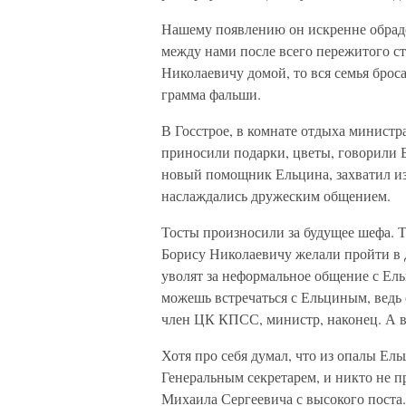
Нашему появлению он искренне обрад
между нами после всего пережитого с
Николаевичу домой, то вся семья броса
грамма фальши.
В Госстрое, в комнате отдыха министр
приносили подарки, цветы, говорили 
новый помощник Ельцина, захватил из 
наслаждались дружеским общением.
Тосты произносили за будущее шефа. Т
Борису Николаевичу желали пройти в д
уволят за неформальное общение с Ель
можешь встречаться с Ельциным, ведь о
член ЦК КПСС, министр, наконец. А в
Хотя про себя думал, что из опалы Ел
Генеральным секретарем, и никто не п
Михаила Сергеевича с высокого поста.