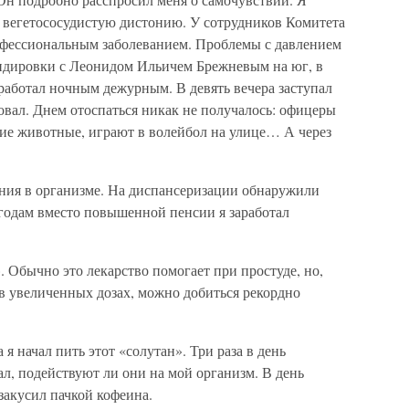
а вегетососудистую дистонию. У сотрудников Комитета
рофессиональным заболеванием. Проблемы с давлением
ндировки с Леонидом Ильичем Брежневым на юг, в
работал ночным дежурным. В девять вечера заступал
вовал. Днем отоспаться никак не получалось: офицеры
кие животные, играют в волейбол на улице… А через
ния в организме. На диспансеризации обнаружили
 годам вместо повышенной пенсии я заработал
 Обычно это лекарство помогает при простуде, но,
ь в увеличенных дозах, можно добиться рекордно
 начал пить этот «солутан». Три раза в день
ал, подействуют ли они на мой организм. В день
закусил пачкой кофеина.