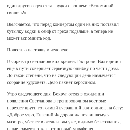
один другого трясет за грудки с воплем: «Вспоминай,
сволочь!»
Выясняется, что перед концертом один из них поставил
бутылку водки в сейф от греха подальше, а теперь не
может вспомнить код.
Повесть о настоящем человеке
Госоркестр светлановских времен. Гастроли. Валторнист
еще в пути совершает серьезную ошибку по части дозы.
До такой степени, что на следующий день назначается
собрание худсовета. Дело пахнет керосином.
Утро следующего дня. Вокруг отеля в ожидании
появления Светланова в тренировочном костюме
нарезает круги тот самый вчерашний валторнист, на бегу:
«Доброе утро, Евгений Федорович» появившемуся
маэстро, убегает в отель и там уже, видимо без сознания,
падает замертво, как тот первый марафонец.