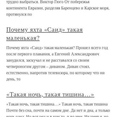
трудно выбраться. Виктор Гюго От побережья
континента Евразии, разделяя Баренцево и Карское моря,
протянулся по
Почему яхта «Саид» такая
маленькая?
Почему яхта «Саид» такая маленькая? Прошел всего год
после первого плавания, а Евгений Александрович
занудился, заскучал и не расставался со своим
четвероногим другом – диваном. Диван стоял,
естественно, напротив телевизора, по которому что ни
день, то
«Такая ночь, такая тишина…»
«Такая ночь, такая тишина…» Такая ночь, такая тишина
Почти без сна, почти на самом дне. Да нет и дна, а только
ночь одна, Но вся она и в ком-то, и во мне. Не умер я, но