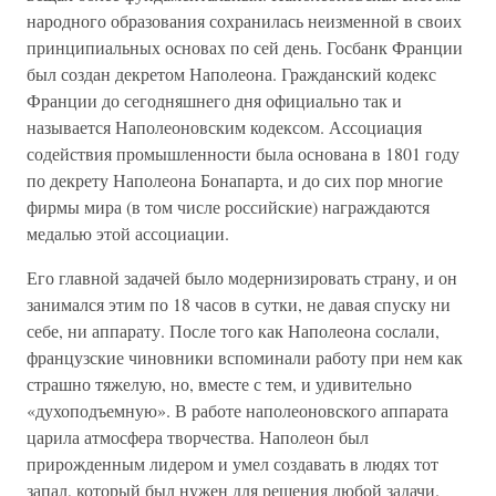
народного образования сохранилась неизменной в своих
принципиальных основах по сей день. Госбанк Франции
был создан декретом Наполеона. Гражданский кодекс
Франции до сегодняшнего дня официально так и
называется Наполеоновским кодексом. Ассоциация
содействия промышленности была основана в 1801 году
по декрету Наполеона Бонапарта, и до сих пор многие
фирмы мира (в том числе российские) награждаются
медалью этой ассоциации.
Его главной задачей было модернизировать страну, и он
занимался этим по 18 часов в сутки, не давая спуску ни
себе, ни аппарату. После того как Наполеона сослали,
французские чиновники вспоминали работу при нем как
страшно тяжелую, но, вместе с тем, и удивительно
«духоподъемную». В работе наполеоновского аппарата
царила атмосфера творчества. Наполеон был
прирожденным лидером и умел создавать в людях тот
запал, который был нужен для решения любой задачи.