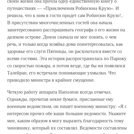
своей жизни она прочла одну-единственную книгу о
путешествиях — «Приключения Робинзона Крузо». И
решила, что к ним в гости придет сам Робинзон Крузо!..
В присутствии многочисленных гостей она начала
заинтересованно расспрашивать географа о его жизни на
далеком острове. Денон сначала не мог понять, о чем
речь, и только когда хозяйка дома поинтересовалась, как
здоровье его слуги Пятницы, он расхохотался вместе со
всеми гостями. Эта история распространилась по Парижу
со скоростью пожара, и потом везде, где бы ни появлялся
Талейран, его встречали понимающие ухмылки. Что
приводило министра в крайнее смущение.
Четкую работу аппарата Наполеон всегда отмечал.
Однажды, прочитав некие бумаги, присланные ему
военным ведомством, он пишет военному министру: «Я с
интересом прочел обе ваши большие ведомости. Укажите
мне, каким образом я могу выразить благодарность тому
чиновнику, который их составлял. Ведомости составлены