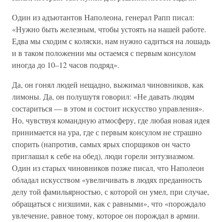
Один из адъютантов Наполеона, генерал Рапп писал:
«Нужно быть железным, чтобы устоять на нашей работе.
Едва мы сходим с коляски, нам нужно садиться на лошадь
и в таком положении мы остаемся с первым консулом
иногда до 10–12 часов подряд».
Да, он гонял людей нещадно, выжимал чиновников, как
лимоны. Да, он полушутя говорил: «Не давать людям
состариться — в этом и состоит искусство управления».
Но, чувствуя командную атмосферу, где любая новая идея
принимается на ура, где с первым консулом не страшно
спорить (напротив, самых ярых спорщиков он часто
приглашал к себе на обед), люди горели энтузиазмом.
Один из старых чиновников позже писал, что Наполеон
обладал искусством «увеличивать в людях преданность
делу той фамильярностью, с которой он умел, при случае,
обращаться с низшими, как с равными», что «порождало
увлечение, равное тому, которое он порождал в армии.