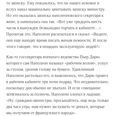
то записку. Ему показалось, что он нашел искомое и
вслух начал машинально зачитывать записку министру.
Но это оказалась записка наполеоновского секретаря к
жене, и начиналась она так: «Вот уже тридцать шесть
часов я вынужден безвыходно торчать в кабинете…»
Прочитав это, Наполеон расхохотался и сказал: «Видите,
они еще находят время писать женам нежности. И после
этого говорят, что я нещадно эксплуатирую людей!»
Как-то госсекретарь военного ведомства Пьер Дарю,
которого сам Наполеон называл «рабочим волом», уснул
за столом, уронив голову на бумаги. Удивленный
Наполеон растолкал его, и выяснилось, что Дарю провел
в рабочем кабинете три ночи подряд. Что неудивительно,
поскольку дня обычно не хватало. И если совещание
затягивалось за полночь, Наполеон хлопал в ладоши:
«Ну, граждане-министры, просыпайтесь, еще ведь только
два часа утра, нам нужно заслужить те деньги, которые
мы получаем от французского народа».