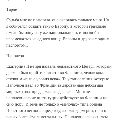
Тарле
Судьба мне не помогала, она оказалась сильнее меня. Но
я собирался создать такую Европу, в которой граждане
имели бы одну и ту же национальность и могли бы
перемещаться из одного конца Европы в другой с одним
паспортом…
Наполеон
Екатерина II не зря назвала неизвестного Цезаря, который
должен был прийти к власти во Франции, человеком,
стоящим «выше уровня века». Те установления, которые
Наполеон ввел во Франции за дарованные небом два
мирных года, продержались два века. Многие
наполеоновские институции действуют во Франции по
сию пору. И речь не только о «мелочах» типа ордена
Почетного легиона, префектурах, жандармерии, но и о
вещах более фундаментальных. Наполеоновская система