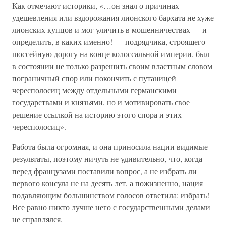
Как отмечают историки, «…он знал о причинах
удешевления или вздорожания лионского бархата не хуже
лионских купцов и мог уличить в мошенничествах — и
определить, в каких именно! — подрядчика, строящего
шоссейную дорогу на конце колоссальной империи, был
в состоянии не только разрешить своим властным словом
пограничный спор или покончить с путаницей
чересполосиц между отдельными германскими
государствами и князьями, но и мотивировать свое
решение ссылкой на историю этого спора и этих
чересполосиц».
Работа была огромная, и она приносила нации видимые
результаты, поэтому ничуть не удивительно, что, когда
перед французами поставили вопрос, а не избрать ли
первого консула не на десять лет, а пожизненно, нация
подавляющим большинством голосов ответила: избрать!
Все равно никто лучше него с государственными делами
не справлялся.