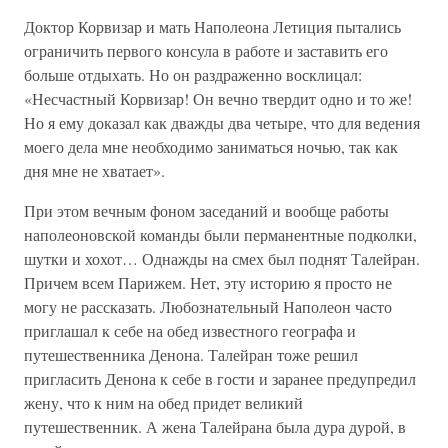
Доктор Корвизар и мать Наполеона Летиция пытались
ограничить первого консула в работе и заставить его
больше отдыхать. Но он раздраженно восклицал:
«Несчастный Корвизар! Он вечно твердит одно и то же!
Но я ему доказал как дважды два четыре, что для ведения
моего дела мне необходимо заниматься ночью, так как
дня мне не хватает».
При этом вечным фоном заседаний и вообще работы
наполеоновской команды были перманентные подколки,
шутки и хохот… Однажды на смех был поднят Талейран.
Причем всем Парижем. Нет, эту историю я просто не
могу не рассказать. Любознательный Наполеон часто
приглашал к себе на обед известного географа и
путешественника Денона. Талейран тоже решил
пригласить Денона к себе в гости и заранее предупредил
жену, что к ним на обед придет великий
путешественник. А жена Талейрана была дура дурой, в