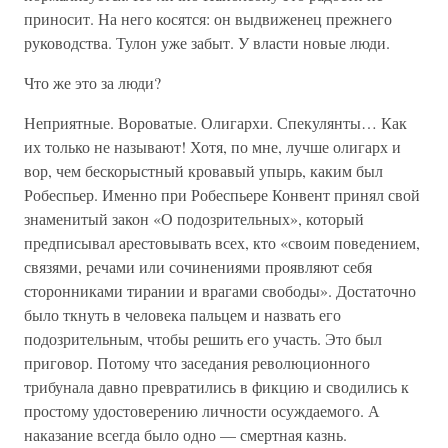
приносит. На него косятся: он выдвиженец прежнего
руководства. Тулон уже забыт. У власти новые люди.
Что же это за люди?
Неприятные. Вороватые. Олигархи. Спекулянты… Как
их только не называют! Хотя, по мне, лучше олигарх и
вор, чем бескорыстный кровавый упырь, каким был
Робеспьер. Именно при Робеспьере Конвент принял свой
знаменитый закон «О подозрительных», который
предписывал арестовывать всех, кто «своим поведением,
связями, речами или сочинениями проявляют себя
сторонниками тирании и врагами свободы». Достаточно
было ткнуть в человека пальцем и назвать его
подозрительным, чтобы решить его участь. Это был
приговор. Потому что заседания революционного
трибунала давно превратились в фикцию и сводились к
простому удостоверению личности осуждаемого. А
наказание всегда было одно — смертная казнь.