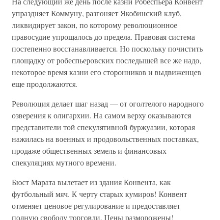
На следующий же день после казни Робеспьера Конвент
упраздняет Коммуну, разгоняет Якобинский клуб,
ликвидирует закон, по которому революционное
правосудие упрощалось до предела. Правовая система
постепенно восстанавливается. Но поскольку почистить
площадку от робеспьеровских последышей все же надо,
некоторое время казни его сторонников и выдвиженцев
еще продолжаются.
Революция делает шаг назад — от оголтелого народного
озверения к олигархии. На самом верху оказываются
представители той спекулятивной буржуазии, которая
нажилась на военных и продовольственных поставках,
продаже общественных земель и финансовых
спекуляциях мутного времени.
Бюст Марата вылетает из здания Конвента, как
футбольный мяч. К черту старых кумиров! Конвент
отменяет ценовое регулирование и предоставляет
полную свободу торговли. Цены разморожены!