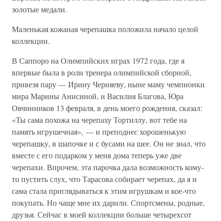
золотые медали.
Маленькая кожаная черепашка положила начало целой
коллекции.
В Саппоро на Олимпийских играх 1972 года, где я
впервые была в роли тренера олимпийской сборной,
привезя пару — Ирину Черняеву, ныне маму чемпионки
мира Марины Анисиной, и Василия Благова, Юра
Овчинников 13 февраля, в день моего рождения, сказал:
«Ты сама похожа на черепаху Тортиллу, вот тебе на
память игрушечная», — и преподнес хорошенькую
черепашку, в шапочке и с бусами на шее. Он не знал, что
вместе с его подарком у меня дома теперь уже две
черепахи. Впрочем, эта парочка дала возможность кому-
то пустить слух, что Тарасова собирает черепах, да я и
сама стала приглядываться к этим игрушкам и кое-что
покупать. Но чаще мне их дарили. Спортсмены, родные,
друзья. Сейчас в моей коллекции больше четырехсот