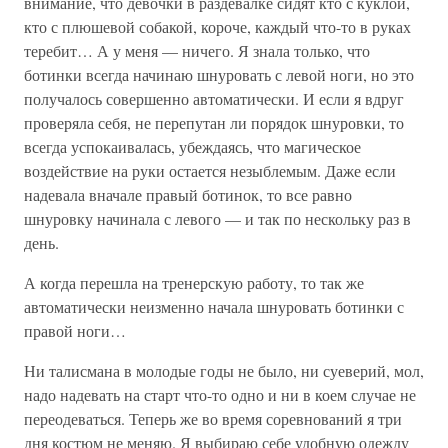
внимание, что девочки в раздевалке сидят кто с куклой,
кто с плюшевой собакой, короче, каждый что-то в руках
теребит… А у меня — ничего. Я знала только, что
ботинки всегда начинаю шнуровать с левой ноги, но это
получалось совершенно автоматически. И если я вдруг
проверяла себя, не перепутан ли порядок шнуровки, то
всегда успокаивалась, убеждаясь, что магическое
воздействие на руки остается незыблемым. Даже если
надевала вначале правый ботинок, то все равно
шнуровку начинала с левого — и так по нескольку раз в
день.
А когда перешла на тренерскую работу, то так же
автоматически неизменно начала шнуровать ботинки с
правой ноги…
Ни талисмана в молодые годы не было, ни суеверий, мол,
надо надевать на старт что-то одно и ни в коем случае не
переодеваться. Теперь же во время соревнований я три
дня костюм не меняю. Я выбираю себе удобную одежду