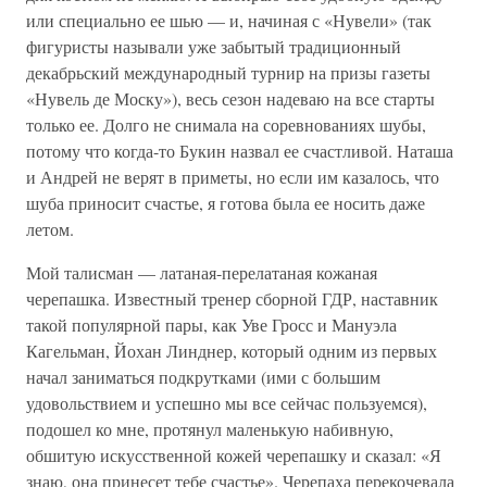
или специально ее шью — и, начиная с «Нувели» (так
фигуристы называли уже забытый традиционный
декабрьский международный турнир на призы газеты
«Нувель де Моску»), весь сезон надеваю на все старты
только ее. Долго не снимала на соревнованиях шубы,
потому что когда-то Букин назвал ее счастливой. Наташа
и Андрей не верят в приметы, но если им казалось, что
шуба приносит счастье, я готова была ее носить даже
летом.
Мой талисман — латаная-перелатаная кожаная
черепашка. Известный тренер сборной ГДР, наставник
такой популярной пары, как Уве Гросс и Мануэла
Кагельман, Йохан Линднер, который одним из первых
начал заниматься подкрутками (ими с большим
удовольствием и успешно мы все сейчас пользуемся),
подошел ко мне, протянул маленькую набивную,
обшитую искусственной кожей черепашку и сказал: «Я
знаю, она принесет тебе счастье». Черепаха перекочевала