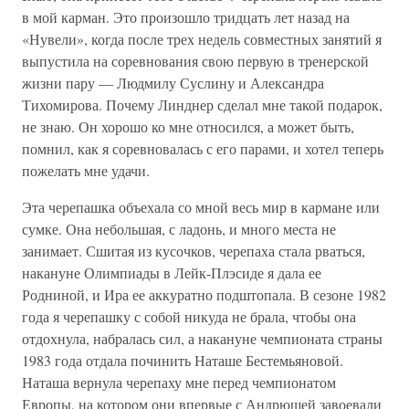
в мой карман. Это произошло тридцать лет назад на
«Нувели», когда после трех недель совместных занятий я
выпустила на соревнования свою первую в тренерской
жизни пару — Людмилу Суслину и Александра
Тихомирова. Почему Линднер сделал мне такой подарок,
не знаю. Он хорошо ко мне относился, а может быть,
помнил, как я соревновалась с его парами, и хотел теперь
пожелать мне удачи.
Эта черепашка объехала со мной весь мир в кармане или
сумке. Она небольшая, с ладонь, и много места не
занимает. Сшитая из кусочков, черепаха стала рваться,
накануне Олимпиады в Лейк-Плэсиде я дала ее
Родниной, и Ира ее аккуратно подштопала. В сезоне 1982
года я черепашку с собой никуда не брала, чтобы она
отдохнула, набралась сил, а накануне чемпионата страны
1983 года отдала починить Наташе Бестемьяновой.
Наташа вернула черепаху мне перед чемпионатом
Европы, на котором они впервые с Андрюшей завоевали