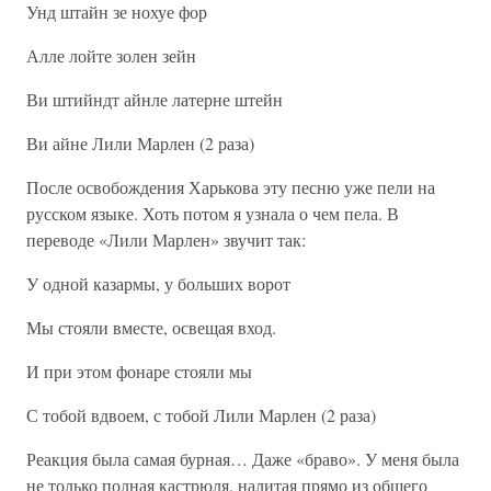
Унд штайн зе нохуе фор
Алле лойте золен зейн
Ви штийндт айнле латерне штейн
Ви айне Лили Марлен (2 раза)
После освобождения Харькова эту песню уже пели на
русском языке. Хоть потом я узнала о чем пела. В
переводе «Лили Марлен» звучит так:
У одной казармы, у больших ворот
Мы стояли вместе, освещая вход.
И при этом фонаре стояли мы
С тобой вдвоем, с тобой Лили Марлен (2 раза)
Реакция была самая бурная… Даже «браво». У меня была
не только полная кастрюля, налитая прямо из общего