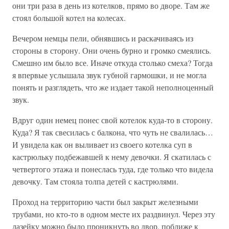
они три раза в день из котелков, прямо во дворе. Там же
стоял большой котел на колесах.
Вечером немцы пели, обнявшись и раскачиваясь из
стороны в сторону. Они очень бурно и громко смеялись.
Смешно им было все. Иначе откуда столько смеха? Тогда
я впервые услышала звук губной гармошки, и не могла
понять и разглядеть, что же издает такой неполноценный
звук.
Вдруг один немец понес свой котелок куда-то в сторону.
Куда? Я так свесилась с балкона, что чуть не свалилась…
И увидела как он выливает из своего котелка суп в
кастрюльку подбежавшей к нему девочки. Я скатилась с
четвертого этажа и понеслась туда, где только что видела
девочку. Там стояла толпа детей с кастрюлями.
Проход на территорию части был закрыт железными
трубами, но кто-то в одном месте их раздвинул. Через эту
лазейку можно было проникнуть во двор, поближе к