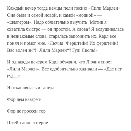
Каждый вечер тогда немцы пели песню «Лили Марлен».
Она была и самой новой, и самой «модной» —
«шлягером». Надо обязательно выучить! Мотив я
схватила быстро — он простой. А слова? Я вслушивалась
в незнакомые слова, старалась запомнить их. Карл все
понял и помог мне. «Лючия! Ферштейн! Их ферштейн!
Вас волен зи?! „Лили Марлен“? Гуд! Яволь!»
И однажды вечером Карл объявил, что Лючия споет
«Лили Марлен». Все одобрительно закивали — «Дас ист
гуд…»
Я откашлялась и запела:
Фор дем казарме
Фор де гроссен тор
Штейн анле латерне