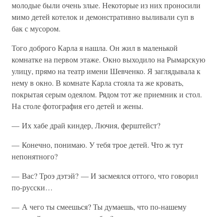
молодые были очень злые. Некоторые из них проносили
мимо детей котелок и демонстративно выливали суп в
бак с мусором.
Того доброго Карла я нашла. Он жил в маленькой
комнатке на первом этаже. Окно выходило на Рымарскую
улицу, прямо на театр имени Шевченко. Я заглядывала к
нему в окно. В комнате Карла стояла та же кровать,
покрытая серым одеялом. Рядом тот же приемник и стол.
На столе фотография его детей и жены.
— Их хабе драй киндер, Лючия, ферштейст?
— Конечно, понимаю. У тебя трое детей. Что ж тут
непонятного?
— Вас? Троэ дэтэй? — И засмеялся оттого, что говорил
по-русски…
— А чего ты смеешься? Ты думаешь, что по-нашему