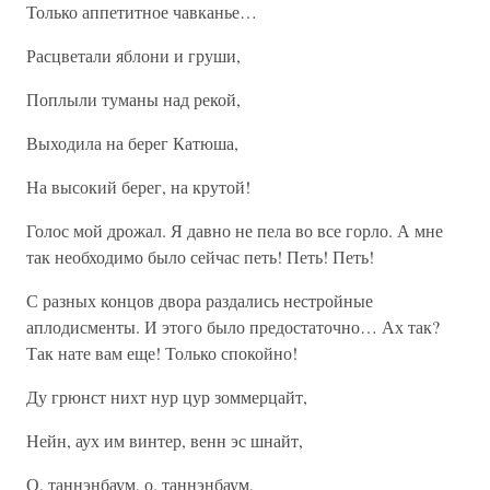
Только аппетитное чавканье…
Расцветали яблони и груши,
Поплыли туманы над рекой,
Выходила на берег Катюша,
На высокий берег, на крутой!
Голос мой дрожал. Я давно не пела во все горло. А мне
так необходимо было сейчас петь! Петь! Петь!
С разных концов двора раздались нестройные
аплодисменты. И этого было предостаточно… Ах так?
Так нате вам еще! Только спокойно!
Ду грюнст нихт нур цур зоммерцайт,
Нейн, аух им винтер, венн эс шнайт,
О, таннэнбаум, о, таннэнбаум,