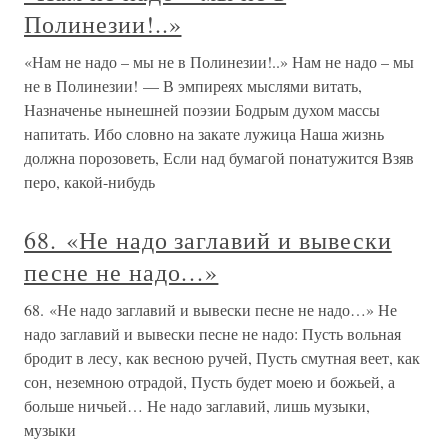
Полинезии!..»
«Нам не надо – мы не в Полинезии!..» Нам не надо – мы
не в Полинезии! — В эмпиреях мыслями витать,
Назначенье нынешней поэзии Бодрым духом массы
напитать. Ибо словно на закате лужица Наша жизнь
должна порозоветь, Если над бумагой понатужится Взяв
перо, какой-нибудь
68. «Не надо заглавий и вывески
песне не надо…»
68. «Не надо заглавий и вывески песне не надо…» Не
надо заглавий и вывески песне не надо: Пусть вольная
бродит в лесу, как весною ручей, Пусть смутная веет, как
сон, неземною отрадой, Пусть будет моею и божьей, а
больше ничьей… Не надо заглавий, лишь музыки,
музыки