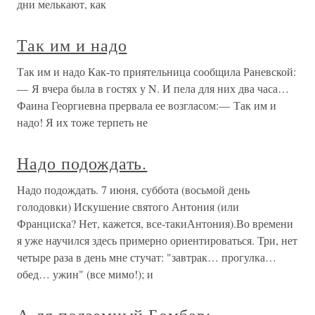
дни мелькают, как
Так им и надо
Так им и надо Как-то приятельница сообщила Раневской:
— Я вчера была в гостях у N. И пела для них два часа…
Фаина Георгиевна прервала ее возгласом:— Так им и
надо! Я их тоже терпеть не
Надо подождать.
Надо подождать. 7 июня, суббота (восьмой день
голодовки) Искушение святого Антония (или
Франциска? Нет, кажется, все-такиАнтония).Во времени
я уже научился здесь примерно ориентироваться. Три, нет
четыре раза в день мне стучат: "завтрак… прогулка…
обед… ужин" (все мимо!); и