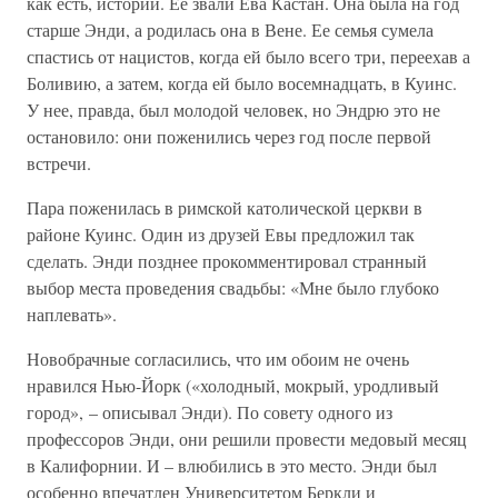
как есть, истории. Ее звали Ева Кастан. Она была на год
старше Энди, а родилась она в Вене. Ее семья сумела
спастись от нацистов, когда ей было всего три, переехав а
Боливию, а затем, когда ей было восемнадцать, в Куинс.
У нее, правда, был молодой человек, но Эндрю это не
остановило: они поженились через год после первой
встречи.
Пара поженилась в римской католической церкви в
районе Куинс. Один из друзей Евы предложил так
сделать. Энди позднее прокомментировал странный
выбор места проведения свадьбы: «Мне было глубоко
наплевать».
Новобрачные согласились, что им обоим не очень
нравился Нью-Йорк («холодный, мокрый, уродливый
город», – описывал Энди). По совету одного из
профессоров Энди, они решили провести медовый месяц
в Калифорнии. И – влюбились в это место. Энди был
особенно впечатлен Университетом Беркли и