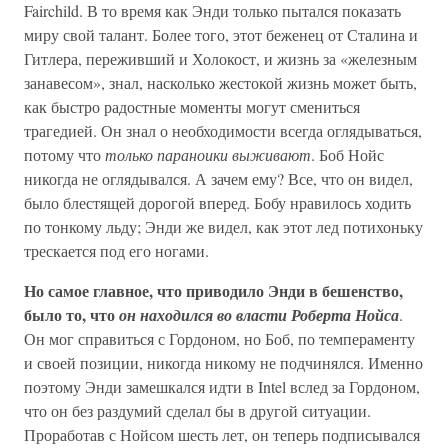
Fairchild. В то время как Энди только пытался показать
миру свой талант. Более того, этот беженец от Сталина и
Гитлера, переживший и Холокост, и жизнь за «железным
занавесом», знал, насколько жестокой жизнь может быть,
как быстро радостные моменты могут смениться
трагедией. Он знал о необходимости всегда оглядываться,
потому что
только параноики выживают
. Боб Нойс
никогда не оглядывался. А зачем ему? Все, что он видел,
было блестящей дорогой вперед. Бобу нравилось ходить
по тонкому льду; Энди же видел, как этот лед потихоньку
трескается под его ногами.
Но самое главное, что приводило Энди в бешенство,
было то, что
он находился во власти Роберта Нойса
.
Он мог справиться с Гордоном, но Боб, по темпераменту
и своей позиции, никогда никому не подчинялся. Именно
поэтому Энди замешкался идти в Intel вслед за Гордоном,
что он без раздумий сделал бы в другой ситуации.
Проработав с Нойсом шесть лет, он теперь подписывался