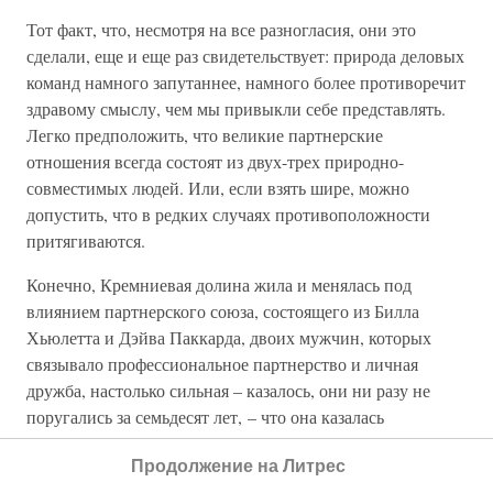
Тот факт, что, несмотря на все разногласия, они это
сделали, еще и еще раз свидетельствует: природа деловых
команд намного запутаннее, намного более противоречит
здравому смыслу, чем мы привыкли себе представлять.
Легко предположить, что великие партнерские
отношения всегда состоят из двух-трех природно-
совместимых людей. Или, если взять шире, можно
допустить, что в редких случаях противоположности
притягиваются.
Конечно, Кремниевая долина жила и менялась под
влиянием партнерского союза, состоящего из Билла
Хьюлетта и Дэйва Паккарда, двоих мужчин, которых
связывало профессиональное партнерство и личная
дружба, настолько сильная – казалось, они ни разу не
поругались за семьдесят лет, – что она казалась
нечеловеческой. По сравнению с этой парой тройка Нойс
Продолжение на Литрес
—Гроув—Мур была не менее успешной (Intel в один