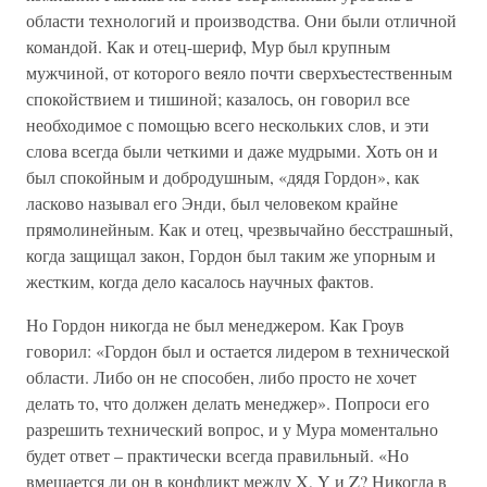
области технологий и производства. Они были отличной
командой. Как и отец-шериф, Мур был крупным
мужчиной, от которого веяло почти сверхъестественным
спокойствием и тишиной; казалось, он говорил все
необходимое с помощью всего нескольких слов, и эти
слова всегда были четкими и даже мудрыми. Хоть он и
был спокойным и добродушным, «дядя Гордон», как
ласково называл его Энди, был человеком крайне
прямолинейным. Как и отец, чрезвычайно бесстрашный,
когда защищал закон, Гордон был таким же упорным и
жестким, когда дело касалось научных фактов.
Но Гордон никогда не был менеджером. Как Гроув
говорил: «Гордон был и остается лидером в технической
области. Либо он не способен, либо просто не хочет
делать то, что должен делать менеджер». Попроси его
разрешить технический вопрос, и у Мура моментально
будет ответ – практически всегда правильный. «Но
вмешается ли он в конфликт между X, Y и Z? Никогда в