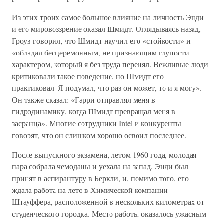
Из этих троих самое большое влияние на личность Энди
и его мировоззрение оказал Шмидт. Оглядываясь назад,
Гроув говорил, что Шмидт научил его «стойкости» и
«обладал бесцеремонным, не признающим глупости
характером, который я без труда перенял. Вежливые люди
критиковали такое поведение, но Шмидт его
практиковал. Я подумал, что раз он может, то и я могу».
Он также сказал: «Гарри отправлял меня в
гидродинамику, когда Шмидт превращал меня в
засранца». Многие сотрудники Intel и конкуренты
говорят, что он слишком хорошо освоил последнее.
После выпускного экзамена, летом 1960 года, молодая
пара собрала чемоданы и уехала на запад. Энди был
принят в аспирантуру в Беркли, и, помимо того, его
ждала работа на лето в Химической компании
Штауффера, расположенной в нескольких километрах от
студенческого городка. Место работы оказалось ужасным