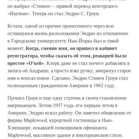
он выбрал «Стивен» – прямой перевод венгерского
«Иштван». Теперь он стал Эндрю С. Гроув.
Кстати, одной из причин пронесенного через всю
оставшуюся жизнь расположения Эндрю по отношению
к Городскому университету Нью-Йорка был и такой
Когда, сменив имя, он пришел в кабинет
момент.
регистратора, чтобы сказать об этом, реакцией было
простое «О’кей»
. Клерк даже не стал ничего добавлять в
запись об Андраше, а просто взял ручку, зачеркнул старое
имя и вписал новое. Сделано. Эндрю Стивен Гроув стал
полноценным гражданином Америки в 1962 году.
Прошел Гроув и еще одну ступень в своем становлении
американцем. Летом 1957 года, его первым летом в
Америке, Эндрю искал работу. Он заметил объявление от
фирмы Maplewood, курортной гостиницы в Нью-
Хэмпшире, искавшей помощников официанта.
Maplewood, массивное здание в викторианском стиле,