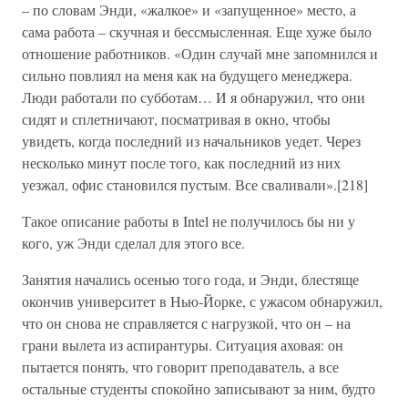
– по словам Энди, «жалкое» и «запущенное» место, а
сама работа – скучная и бессмысленная. Еще хуже было
отношение работников. «Один случай мне запомнился и
сильно повлиял на меня как на будущего менеджера.
Люди работали по субботам… И я обнаружил, что они
сидят и сплетничают, посматривая в окно, чтобы
увидеть, когда последний из начальников уедет. Через
несколько минут после того, как последний из них
уезжал, офис становился пустым. Все сваливали».[218]
Такое описание работы в Intel не получилось бы ни у
кого, уж Энди сделал для этого все.
Занятия начались осенью того года, и Энди, блестяще
окончив университет в Нью-Йорке, с ужасом обнаружил,
что он снова не справляется с нагрузкой, что он – на
грани вылета из аспирантуры. Ситуация аховая: он
пытается понять, что говорит преподаватель, а все
остальные студенты спокойно записывают за ним, будто