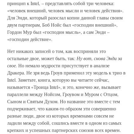
принцип к Intel, – представлять собой три человека:
«человек внешний, человек мысли и человек действия».
Для Энди, который разослал копии данной главы своим
двум партнерам, Боб Нойс был «господин внешний»,
Гордон Мур был «господин мысль», а сам Энди –
«господин действие».
Нет никаких записей о том, как восприняли это
остальные двое, может быть, так:
Ну вот, снова Энди за
свое.
Но немало мудрости присутствует в анализе
Дракера. Не зря ведь Гроув применил эту модель к трио в
Intel. Заметьте, книга, которую вы читаете сейчас,
называется «Троица Intel», и это, конечно же, вызывает
параллели между Нойсом, Гроувом и Муром с Отцом,
Сыном и Святым Духом. Но название это вместе с тем
подчеркивает, что каким-то образом эти совершенно
разные люди, двое из которых временами совсем не
ладили между собой, сошлись вместе в одном из самых
крепких и успешных партнерских союзов всех времен.