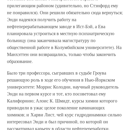
прилегающим районом (удивительно, но Стэнфорд ему
не понравился). Они решили обязательно сюда вернуться;
Энди надеялся получить работу на
нефтеперерабатывающем заводе в Ист-Бэй, а Ева
планировала устроиться в местную психиатрическую
больницу (она заканчивала магистратуру по
общественной работе в Колумбийском университете). На
Манхэттен они возвращались, только чтобы закончить
образование.
Было три профессора, сыгравших в судьбе Гроува
решающую роль в ходе его обучения в Нью-Йоркском
университете: Моррис Колодни, научный руководитель
Энди на первом курсе и тот, кто посоветовал ему
Калифорнию; Алоис К. Шмидт, курсы химии которого
приводили в ужас целое поколение начинающих
химиков; и Харви Лист, чей курс гидродинамики сильно
интересовал Энди и был причиной, по которой он
рассматривал карьеру в области нефтепереработки.