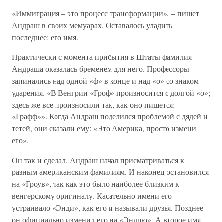
«Иммиграция – это процесс трансформации», – пишет
Андраш в своих мемуарах. Оставалось уладить
последнее: его имя.
Практически с момента прибытия в Штаты фамилия
Андраша оказалась бременем для него. Профессоры
запинались над одной «ф» в конце и над «о» со знаком
ударения. «В Венгрии «Гроф» произносится с долгой «о»;
здесь же все произносили так, как оно пишется:
«Графф»». Когда Андраш поделился проблемой с дядей и
тетей, они сказали ему: «Это Америка, просто измени
его».
Он так и сделал. Андраш начал присматриваться к
разным американским фамилиям. И наконец остановился
на «Гроув», так как это было наиболее близким к
венгерскому оригиналу. Касательно имени его
устраивало «Энди», как его и называли друзья. Позднее
он официально изменил его на «Эндрю». А второе имя