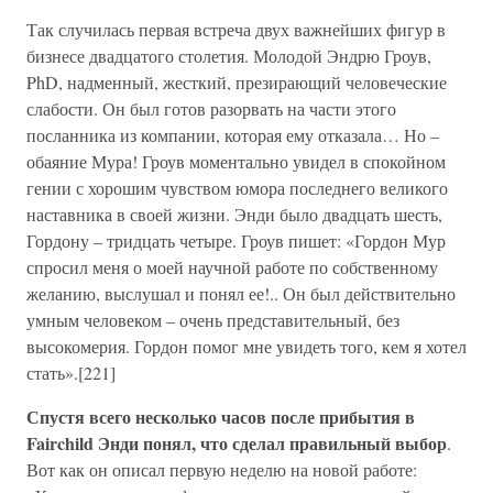
Так случилась первая встреча двух важнейших фигур в
бизнесе двадцатого столетия. Молодой Эндрю Гроув,
PhD, надменный, жесткий, презирающий человеческие
слабости. Он был готов разорвать на части этого
посланника из компании, которая ему отказала… Но –
обаяние Мура! Гроув моментально увидел в спокойном
гении с хорошим чувством юмора последнего великого
наставника в своей жизни. Энди было двадцать шесть,
Гордону – тридцать четыре. Гроув пишет: «Гордон Мур
спросил меня о моей научной работе по собственному
желанию, выслушал и понял ее!.. Он был действительно
умным человеком – очень представительный, без
высокомерия. Гордон помог мне увидеть того, кем я хотел
стать».[221]
Спустя всего несколько часов после прибытия в
Fairchild Энди понял, что сделал правильный выбор
.
Вот как он описал первую неделю на новой работе: