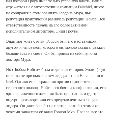
над которой Гроув имел только условную власть, начал
отражаться на благосостоянии компании Fairchild, никто
не собирался в этом обвинять Гордона Мура, чья
репутация практически равнялась репутации Нойса. Вся
ответственность лежала на его более активном
исполнительном директоре, Энди Гроуве.
Энди мог жить с этим. Гордон был его наставником,
другом и человеком, которого он, можно сказать, уважал
больше всех на свете. Он бы принял на себя пулю за
доктора Мура.
Но с Бобом Нойсом была отдельная история. Энди Гроув
никогда не признавал в нем лидера – ни в Fairchild, ни в
Intel. Однако его возражения против недостаточно
серьезного подхода Нойса, его боязни конфронтации, его
ярко выраженного желания быть признанным где-то
внутри противоречили его представлениям о фигуре
лидера. Он даже был бы не против, если бы этими же
чертами характера обладал Гордон Мур. Правда, все это