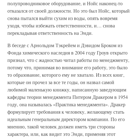
полупроводниковое оборудование, и Нойс наконец-то
отказался от своей должности. Но это был Нойс, который
снова пытался выйти сухим из воды, опять вовремя
уходя, чтобы избежать ответственности, и… снова
перекладывая ответственность на Энди.
В беседе с Арнольдом Тэкрейем и Дэвидом Броком из
Фонда химического наследия в 2004 году Гроув открыто
признал, что с жадностью читал работы по менеджменту,
потому что, принимая во внимание его работу, это было
то образование, которого ему не хватало. Из всех книг,
которые он прочел за все те годы, он назвал самой
любимой маленькую книжку, написанную заведующим
кафедры теории менеджмента Питером Дракером в 1954
году, она называлась «Практика менеджмента». Дракер
формулирует требования к человеку, желающему стать
идеальным генеральным директором компании. По его
мнению, такой человек должен иметь три стороны
характера, или, как видит это Энди, применяя этот