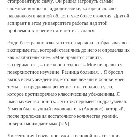
стопроцентную сдачу. Он решил затронуть самый
сложный вопрос в гидродинамике, который являлся
парадоксом в данной области уже более столетия. Другой
аспирант в этом университете работал над этой
проблемой в течение пяти лет и… сдался.
Энди бесстрашно взялся за этот парадокс, отбрасывая все
эксперименты, который ставились до него и определяя их
как «любительские». «Мне нравится ставить
эксперименты, – писал он позднее. – Мне не нравится
поверхностное изучение. Разница большая… Я бросил
вызов всем убеждениям, которые лежали в основе моей
темы… и предложил решение типа гордиева узла,
которое противоречило классическим убеждениям. Я
имел мужество понять… что эксперимент подразумевал.
У меня был научный руководитель (Акривос), который,
после приложения достаточного количества усилий,
поверил моим данным».[219]
Диссертация Гроува послужила основой для создания