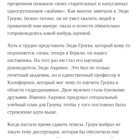
презрением называли своих старательных и напуганных
одногруппников «жабами». Как многие замечали в Энди
Гроуве, бизнес-титане, он не умел хвалить людей в
привычной нам манере; хвала и почести обязательно
сопровождались какой-нибудь оценкой.
Хоть и трудно представить Энди Гроува, который кому-то
подчиняется, снова, теперь в Беркли, он нашел
наставника. На этот раз им стал его научный
руководитель Энди Акривос. Это был не только
почетный академик, но и единственный профессор в
Калифорнии, который мог чему-то научить Гроува в
области гидродинамики. Двое мужчин стали близкими
друзьями. Именно Акривос придумал специальный
учебный план для Гроува, чтобы у того постоянно было
стремление идти выше.
Когда настало время сдавать тезисы, Гроув выбрал не
такую тему диссертации, которая бы обеспечила ему