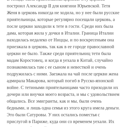
построил Александр II для княгини Юрьевской. Тетя
Женя в церковь никогда не ходила, но у нее были русские
приятельницы, которые регулярно посещали церковь, а
после церкви заходили к тете в гости. Среди них была
дама, которая жила у дочки в Италии. Граница Италии
находилась недалеко от Ниццы, и по воскресеньям она
приезжала в церковь, так как в ее городе православной
церкви не было. Также среди приятельниц тети была
мадам Коростовец, и когда я уехала в Китай, случайно
познакомилась там с ее сыном и невесткой и очень
подружилась с ними. Заезжала на чай после церкви жена
адмирала Макарова, который погиб в Русско-японской
войне. С тетиными приятельницами часто приходили их
дочери или внучки моего возраста, и мы с удовольствием
общались. Все эмигранты, как и мы, были очень
бедными, и лишь одна семья из этого круга имела деньги.
Это были Сатуровы. У них остались поместья с
прислугой в Париже, куда они со временем уехали. Их