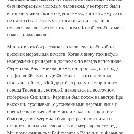
был интересным молодым человеком, у которого были
все шансы жениться и создать семью, а я этого ему дать
не смогла бы. Поэтому я с ним объяснилась, но он
посоветовал все же поехать с ним в Китай, чтобы я могла
начать новую жизнь.
Мне хотелось бы рассказать о человеке необычайно
высоких моральных качеств. Когда я вижу где-нибудь
изображения рыцарей в доспехах, то всегда вспоминаю
Фермиана. Как я узнала позже, он происходил из рода
графов де Фермиан. Де Фермиан — это старинный
итальянский род. Мой друг был родом из старинного
города Таормины, который находился на восточном
побережье Сицилии. Фермиан был похож на австрийца:
высокий, сухощавый, с утонченными чертами лица и
очень белой кожей. В нем было какое-то старинное
благородство. Фермиан был прекрасно воспитан и
галантен, в нем чувствовалась культура древнего рода.
Мы познакомились у Рейнхардта в Венеции, и Фермиан