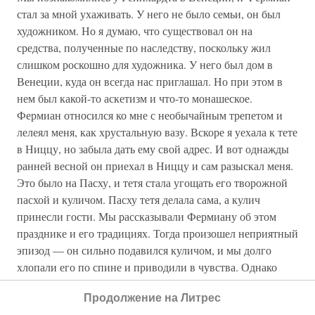
стал за мной ухаживать. У него не было семьи, он был
художником. Но я думаю, что существовал он на
средства, полученные по наследству, поскольку жил
слишком роскошно для художника. У него был дом в
Венеции, куда он всегда нас приглашал. Но при этом в
нем был какой-то аскетизм и что-то монашеское.
Фермиан относился ко мне с необычайным трепетом и
лелеял меня, как хрустальную вазу. Вскоре я уехала к тете
в Ниццу, но забыла дать ему свой адрес. И вот однажды
ранней весной он приехал в Ниццу и сам разыскал меня.
Это было на Пасху, и тетя стала угощать его творожной
пасхой и куличом. Пасху тетя делала сама, а кулич
принесли гости. Мы рассказывали Фермиану об этом
празднике и его традициях. Тогда произошел неприятный
эпизод — он сильно подавился куличом, и мы долго
хлопали его по спине и приводили в чувства. Однако
этот эпизод не стал преградой для нашего общения, и он
Продолжение на Литрес
стал приглашать меня на прогулки и в гости. У нас