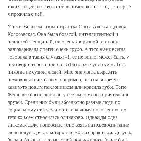
таких людей, и с теплотой вспоминаю те 4 года, которые
я прожила с ней.
У тети Жени была квартирантка Ольга Александровна
Колосовская. Она была богатой, интеллигентной и
неплохой женщиной, но очень капризной, и иногда
разговаривала с тетей очень грубо. А тетя Женя всегда
говорила в таких случаях: «Я ее не виню, может быть, у
нее неприятности или она себя плохо чувствует». Тетя
никогда не судила людей. Мне она могла выразить
неудовольствие, если я, например, шла на встречу с
каким-то новым поклонником или красила губы. Тетю
Женю все очень любили, у нее было много приятелей и
друзей. Среди них были абсолютно разные люди по
социальному статусу и материальному положению, но
тетя ко всем относилась одинаково. Однажды одна
знакомая даже попросила тетю взять на перевоспитание
свою юную дочь, с которой не могла справиться. Девушка
была избалована, но мы с ней подружились. У нее была