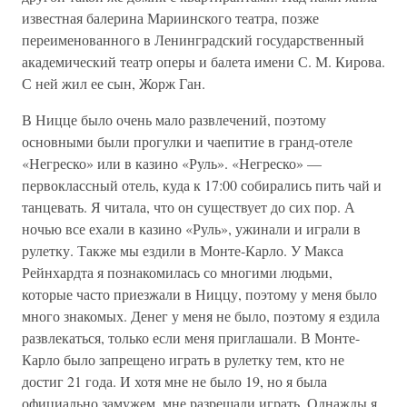
известная балерина Мариинского театра, позже
переименованного в Ленинградский государственный
академический театр оперы и балета имени С. М. Кирова.
С ней жил ее сын, Жорж Ган.
В Ницце было очень мало развлечений, поэтому
основными были прогулки и чаепитие в гранд-отеле
«Негреско» или в казино «Руль». «Негреско» —
первоклассный отель, куда к 17:00 собирались пить чай и
танцевать. Я читала, что он существует до сих пор. А
ночью все ехали в казино «Руль», ужинали и играли в
рулетку. Также мы ездили в Монте-Карло. У Макса
Рейнхардта я познакомилась со многими людьми,
которые часто приезжали в Ниццу, поэтому у меня было
много знакомых. Денег у меня не было, поэтому я ездила
развлекаться, только если меня приглашали. В Монте-
Карло было запрещено играть в рулетку тем, кто не
достиг 21 года. И хотя мне не было 19, но я была
официально замужем, мне разрешали играть. Однажды я