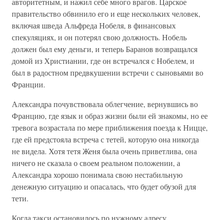
авторитетным, и нажил себе много врагов. Царское
правительство обвинило его и еще нескольких человек,
включая шведа Альфреда Нобеля, в финансовых
спекуляциях, и он потерял свою должность. Нобель
должен был ему деньги, и теперь Баранов возвращался
домой из Христиании, где он встречался с Нобелем, и
был в радостном предвкушении встречи с сыновьями во
Франции.
Александра почувствовала облегчение, вернувшись во
Францию, где язык и образ жизни были ей знакомы, но ее
тревога возрастала по мере приближения поезда к Ницце,
где ей предстояла встреча с тетей, которую она никогда
не видела. Хотя тетя Женя была очень приветлива, она
ничего не сказала о своем реальном положении, а
Александра хорошо понимала свою нестабильную
денежную ситуацию и опасалась, что будет обузой для
тети.
Когда такси остановилось по нужному адресу,