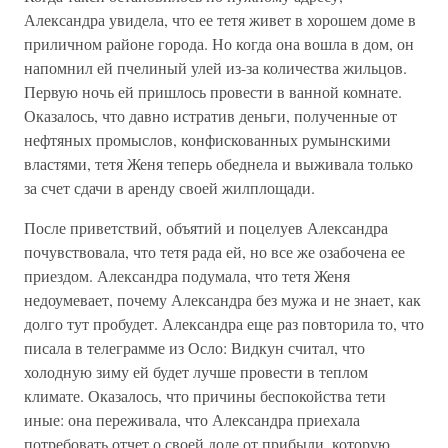
Александра увидела, что ее тетя живет в хорошем доме в
приличном районе города. Но когда она вошла в дом, он
напомнил ей пчелиный улей из-за количества жильцов.
Первую ночь ей пришлось провести в ванной комнате.
Оказалось, что давно истратив деньги, полученные от
нефтяных промыслов, конфискованных румынскими
властями, тетя Женя теперь обеднела и выживала только
за счет сдачи в аренду своей жилплощади.
После приветствий, объятий и поцелуев Александра
почувствовала, что тетя рада ей, но все же озабочена ее
приездом. Александра подумала, что тетя Женя
недоумевает, почему Александра без мужа и не знает, как
долго тут пробудет. Александра еще раз повторила то, что
писала в телеграмме из Осло: Видкун считал, что
холодную зиму ей будет лучше провести в теплом
климате. Оказалось, что причины беспокойства тети
иные: она переживала, что Александра приехала
потребовать отчет о своей доле от прибыли, которую