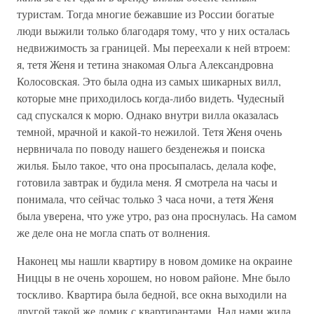
туристам. Тогда многие бежавшие из России богатые
люди выжили только благодаря тому, что у них осталась
недвижимость за границей. Мы переехали к ней втроем:
я, тетя Женя и тетина знакомая Ольга Александровна
Колосовская. Это была одна из самых шикарных вилл,
которые мне приходилось когда-либо видеть. Чудесный
сад спускался к морю. Однако внутри вилла оказалась
темной, мрачной и какой-то нежилой. Тетя Женя очень
нервничала по поводу нашего безденежья и поиска
жилья. Было такое, что она просыпалась, делала кофе,
готовила завтрак и будила меня. Я смотрела на часы и
понимала, что сейчас только 3 часа ночи, а тетя Женя
была уверена, что уже утро, раз она проснулась. На самом
же деле она не могла спать от волнения.
Наконец мы нашли квартиру в новом домике на окраине
Ниццы в не очень хорошем, но новом районе. Мне было
тоскливо. Квартира была бедной, все окна выходили на
другой такой же домик с квартирантами. Над нами жила