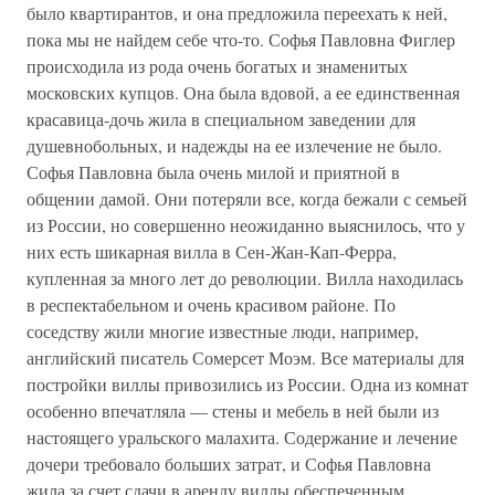
было квартирантов, и она предложила переехать к ней,
пока мы не найдем себе что-то. Софья Павловна Фиглер
происходила из рода очень богатых и знаменитых
московских купцов. Она была вдовой, а ее единственная
красавица-дочь жила в специальном заведении для
душевнобольных, и надежды на ее излечение не было.
Софья Павловна была очень милой и приятной в
общении дамой. Они потеряли все, когда бежали с семьей
из России, но совершенно неожиданно выяснилось, что у
них есть шикарная вилла в Сен-Жан-Кап-Ферра,
купленная за много лет до революции. Вилла находилась
в респектабельном и очень красивом районе. По
соседству жили многие известные люди, например,
английский писатель Сомерсет Моэм. Все материалы для
постройки виллы привозились из России. Одна из комнат
особенно впечатляла — стены и мебель в ней были из
настоящего уральского малахита. Содержание и лечение
дочери требовало больших затрат, и Софья Павловна
жила за счет сдачи в аренду виллы обеспеченным