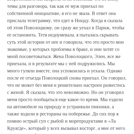
темы для разговора, так как ее муж приехал по
собственной инициативе, я его не звала. В ответ она
прислала телеграмму, что едет в Ниццу. Когда я сказала
об этом Поволоцкому, он сразу же уехал в Париж, чтобы
ее остановить. Тетя недоумевала, я пыталась скрывать
суть этой истории от нее и говорила, что это просто мои
знакомые, у которых проблемы в браке, и они хотят со
мной посоветоваться. Жена Поволоцкого, Элен, все же
приехала, и в результате мы с ней подружились. Мы
много гуляли вместе, она успокоилась и уехала. Однако
после ее отъезда Поволоцкий снова приехал. Он говорил,
что не может без меня и решительно настроен развестись
с женой. Я сказала, что это невозможно. Но он уговорил
меня просто пообщаться еще какое-то время. Мы ездили
на автомобиле на природу и устраивали пикники, а
также ходили в рестораны на побережье. До сих пор я
помню острый суп с рыбой и морепродуктами в «Ла
Круагде», который у всех вызывал восторг, а мне от него