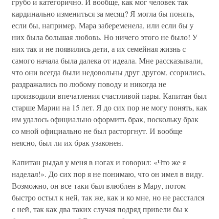
грубо и категорично. И вообще, как мог человек так
кардинально измениться за месяц? Я могла бы понять,
если бы, например, Мара забеременела, или если бы у
них была большая любовь. Но ничего этого не было! У
них так и не появились дети, а их семейная жизнь с
самого начала была далека от идеала. Мне рассказывали,
что они всегда были недовольны друг другом, ссорились,
раздражались по любому поводу и никогда не
производили впечатления счастливой пары. Капитан был
старше Марии на 15 лет. Я до сих пор не могу понять, как
им удалось официально оформить брак, поскольку брак
со мной официально не был расторгнут. И вообще
неясно, был ли их брак узаконен.
Капитан рыдал у меня в ногах и говорил: «Что же я
наделал!». До сих пор я не понимаю, что он имел в виду.
Возможно, он все-таки был влюблен в Мару, потом
быстро остыл к ней, так же, как и ко мне, но не расстался
с ней, так как два таких случая подряд привели бы к