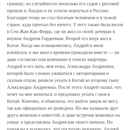
границу, по случайности несколько его судов с рогожей
пришли в Лондон и не успели вернуться в Россию.
Благодаря этому он стал богатым человеком и в чужой
стране, куда приехал без ничего. У него также была вилла
в Сен-Жан-Кап-Ферра, где он жил со своей дочерью и
внуком Андреем Гордеевым. Второй его внук жил в
Китае. Когда мы познакомились, Андрей в меня
влюбился, и мы много времени проводили вместе — он
даже составлял нам компанию в поиске квартиры.
Андрей и его мать, моя тезка, Александра Андреевна,
которой было сложно уживаться с авторитарным и
скупым отцом, решили уехать в Китай ко второму сыну
Александры Андреевны. После этого Андрей сказал, что
хочет на мне жениться, и предложил уехать с ним в
Китай. Конечно, я объяснила, что выйти замуж не могу,
так как официально не разведена. Но мы называли друг
друга женихом и невестой, и даже встречая знакомых на
улице, я представляла Андрея как своего жениха. Но
однажды я задумалась, что поступаю нехорошо. Андрей