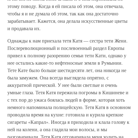
этому поводу. Когда я ей писала об этом, она отвечала,
чтобы я и не думала об этом, так как она достаточно
зарабатывает. Кажется, она делала искусственные цветы
и продавала их.
Однажды к нам приехала тетя Катя — сестра тети Жени.
Послереволюционный и послевоенный раздел Европы
привел к полному разорению семьи тети Кати, однако у
нее остались какие-то нефтеносные земли в Румынии.
Тете Кате было больше шестидесяти лет, она никогда не
была замужем. Она всегда выглядела опрятно, с
аккуратной прической. У нее были светлые и очень
умные глаза. Тетя Катя пережила погромы в Кишиневе и
с тех пор до ужаса боялась людей в форме, которая хоть
немного напоминала полицейскую. Тетя Катя в основном
проводила время на кухне: готовила и курила крепкие
сигареты «Капрал». Иногда я приходила и клала голову к
ней на колени, а она гладила мои волосы, и мы
разговаривали. Тетя Катя отговаривала меня ходить на