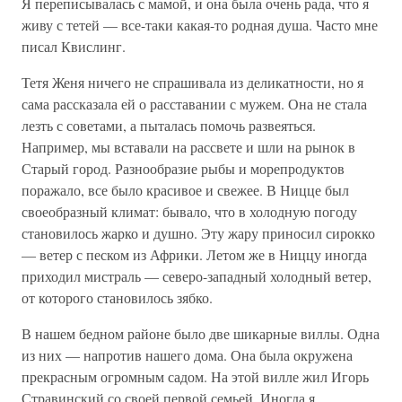
Я переписывалась с мамой, и она была очень рада, что я
живу с тетей — все-таки какая-то родная душа. Часто мне
писал Квислинг.
Тетя Женя ничего не спрашивала из деликатности, но я
сама рассказала ей о расставании с мужем. Она не стала
лезть с советами, а пыталась помочь развеяться.
Например, мы вставали на рассвете и шли на рынок в
Старый город. Разнообразие рыбы и морепродуктов
поражало, все было красивое и свежее. В Ницце был
своеобразный климат: бывало, что в холодную погоду
становилось жарко и душно. Эту жару приносил сирокко
— ветер с песком из Африки. Летом же в Ниццу иногда
приходил мистраль — северо-западный холодный ветер,
от которого становилось зябко.
В нашем бедном районе было две шикарные виллы. Одна
из них — напротив нашего дома. Она была окружена
прекрасным огромным садом. На этой вилле жил Игорь
Стравинский со своей первой семьей. Иногда я