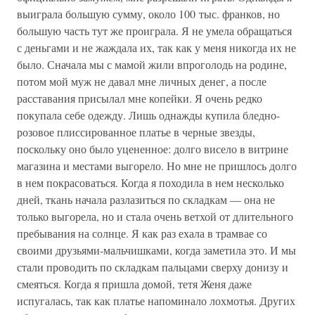
выиграла большую сумму, около 100 тыс. франков, но
большую часть тут же проиграла. Я не умела обращаться
с деньгами и не жаждала их, так как у меня никогда их не
было. Сначала мы с мамой жили впроголодь на родине,
потом мой муж не давал мне личных денег, а после
расставания присылал мне копейки. Я очень редко
покупала себе одежду. Лишь однажды купила бледно-
розовое плиссированное платье в черные звезды,
поскольку оно было уцененное: долго висело в витрине
магазина и местами выгорело. Но мне не пришлось долго
в нем покрасоваться. Когда я походила в нем несколько
дней, ткань начала разлазиться по складкам — она не
только выгорела, но и стала очень ветхой от длительного
пребывания на солнце. Я как раз ехала в трамвае со
своими друзьями-мальчишками, когда заметила это. И мы
стали проводить по складкам пальцами сверху донизу и
смеяться. Когда я пришла домой, тетя Женя даже
испугалась, так как платье напоминало лохмотья. Других