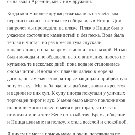
сына звали Арсений, мы с ним дружили.
Когда мои молодые друзья разъезжались на учебу, мы
переписывались, а летом все собирались в Ницце. Дни
напролет мы проводили на пляже. Пляж в Ницце был в
ужасном состоянии: каменистый и без песка. Вода была
теплая и чистая, но раз в месяц туда спускали
канализацию, и она на время становилась грязной. Но мы
были молоды и не обращали на это внимания, просто не
купались те несколько дней, пока вода не становилась
снова чистой. Иногда мы плавали далеко в море на
досках, не замечая сеток, которые защищали прибрежную
зону от акул. Мы наблюдали за рыбами, ловили креветок
и варили из них суп. К супу иногда покупали у уличных
торговцев пирог и лук. У меня было много поклонников,
но они не могли повести меня в ресторан, зато часто
помогали мне и тете Жене по хозяйству. Время, общение
и Ницца шли мне на пользу, я стала веселой и спокойной.
Я ничем не могла помочь маме и очень переживала по