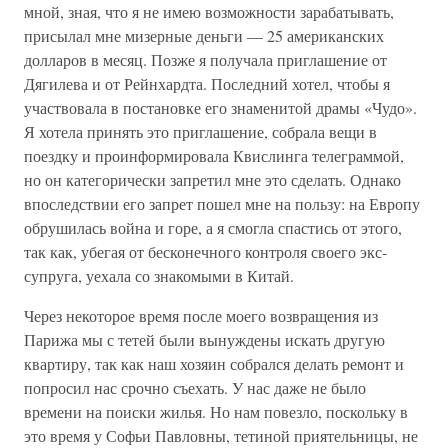
мной, зная, что я не имею возможности зарабатывать,
присылал мне мизерные деньги — 25 американских
долларов в месяц. Позже я получала приглашение от
Дягилева и от Рейнхардта. Последний хотел, чтобы я
участвовала в постановке его знаменитой драмы «Чудо».
Я хотела принять это приглашение, собрала вещи в
поездку и проинформировала Квислинга телеграммой,
но он категорически запретил мне это сделать. Однако
впоследствии его запрет пошел мне на пользу: на Европу
обрушилась война и горе, а я смогла спастись от этого,
так как, убегая от бесконечного контроля своего экс-
супруга, уехала со знакомыми в Китай.
Через некоторое время после моего возвращения из
Парижа мы с тетей были вынуждены искать другую
квартиру, так как наш хозяин собрался делать ремонт и
попросил нас срочно съехать. У нас даже не было
времени на поиски жилья. Но нам повезло, поскольку в
это время у Софьи Павловны, тетиной приятельницы, не