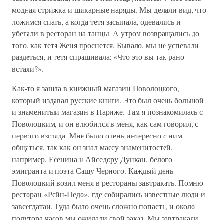
модная стрижка и шикарные наряды. Мы делали вид, что
ложимся спать, а когда тетя засыпала, одевались и
убегали в ресторан на танцы. А утром возвращались до
того, как тетя Женя проснется. Бывало, мы не успевали
раздеться, и тетя спрашивала: «Что это вы так рано
встали?».
Как-то я зашла в книжный магазин Поволоцкого,
который издавал русские книги. Это был очень большой
и знаменитый магазин в Париже. Там я познакомилась с
Поволоцким, и он влюбился в меня, как сам говорил, с
первого взгляда. Мне было очень интересно с ним
общаться, так как он знал массу знаменитостей,
например, Есенина и Айседору Дункан, белого
эмигранта и поэта Сашу Черного. Каждый день
Поволоцкий возил меня в рестораны завтракать. Помню
ресторан «Рейн-Педо», где собирались известные люди и
завсегдатаи. Туда было очень сложно попасть, и около
полутора часов мы ожидали свой заказ. Мы завтракали