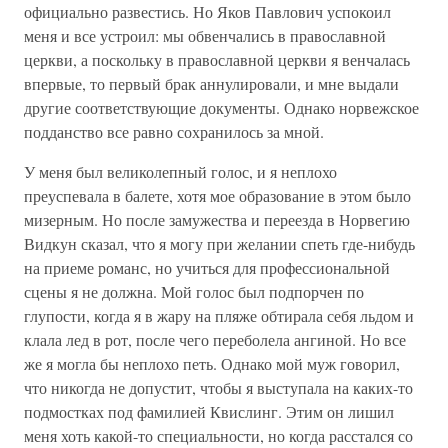
официально развестись. Но Яков Павлович успокоил
меня и все устроил: мы обвенчались в православной
церкви, а поскольку в православной церкви я венчалась
впервые, то первый брак аннулировали, и мне выдали
другие соответствующие документы. Однако норвежское
подданство все равно сохранилось за мной.
У меня был великолепный голос, и я неплохо
преуспевала в балете, хотя мое образование в этом было
мизерным. Но после замужества и переезда в Норвегию
Видкун сказал, что я могу при желании спеть где-нибудь
на приеме романс, но учиться для профессиональной
сцены я не должна. Мой голос был подпорчен по
глупости, когда я в жару на пляже обтирала себя льдом и
клала лед в рот, после чего переболела ангиной. Но все
же я могла бы неплохо петь. Однако мой муж говорил,
что никогда не допустит, чтобы я выступала на каких-то
подмостках под фамилией Квислинг. Этим он лишил
меня хоть какой-то специальности, но когда расстался со