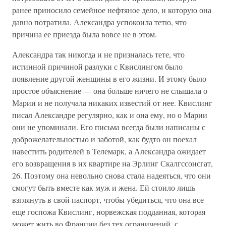
ранее приносило семейное нефтяное дело, и которую она
давно потратила. Александра успокоила тетю, что
причина ее приезда была вовсе не в этом.
Александра так никогда и не призналась тете, что
истинной причиной разлуки с Квислингом было
появление другой женщины в его жизни. И этому было
простое объяснение — она больше ничего не слышала о
Марии и не получала никаких известий от нее. Квислинг
писал Александре регулярно, как и она ему, но о Марии
они не упоминали. Его письма всегда были написаны с
доброжелательностью и заботой, как будто он поехал
навестить родителей в Телемарк, а Александра ожидает
его возвращения в их квартире на Эрлинг Скалгссонсгат,
26. Поэтому она невольно снова стала надеяться, что они
смогут быть вместе как муж и жена. Ей стоило лишь
взглянуть в свой паспорт, чтобы убедиться, что она все
еще госпожа Квислинг, норвежская подданная, которая
может жить во Франции без тех ограничений, с