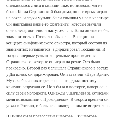
сталкивалась с ним в магазинчике, но знакомы мы не
были. Когда Стравинский был дома, он все время играл
на рояле, и звуки музыки были слышны у нас в квартире.
Он наигрывал какие-то фрагменты, которые звучали
очень негармонично и нас утомляли. Тогда он еще не был
знаменитостью. Позже я побывала в Венеции на
концерте симфонического оркестра, который состоял из
знаменитых музыкантов, а дирижировал Тосканини. И
тогда я впервые услышала цельные произведения
Стравинского, которые он играл на рояле. Это было
прекрасно. Второй раз я слышала Стравинского в гостях
у Дягилева, он дирижировал. Они ставили «Царь Эдип».
Музыка была новаторская и авангардная, поэтому
критики разругали ее. Но я была в восторге, наверное, в
силу своей молодости. Однажды у Дягилева за кулисами
меня познакомили с Прокофьевым. В скором времени он
уехал в Россию, и больше я никогда с ним не встречалась.
В Ницце была православная церковь. Эту церковь