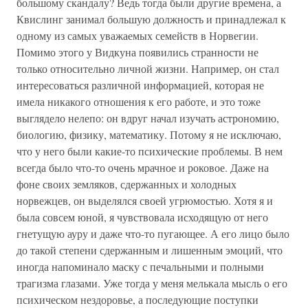
большому скандалу? Ведь тогда были другие времена, а
Квислинг занимал большую должность и принадлежал к
одному из самых уважаемых семейств в Норвегии.
Помимо этого у Видкуна появились странности не
только относительно личной жизни. Например, он стал
интересоваться различной информацией, которая не
имела никакого отношения к его работе, и это тоже
выглядело нелепо: он вдруг начал изучать астрономию,
биологию, физику, математику. Потому я не исключаю,
что у него были какие-то психические проблемы. В нем
всегда было что-то очень мрачное и роковое. Даже на
фоне своих земляков, сдержанных и холодных
норвежцев, он выделялся своей угрюмостью. Хотя я и
была совсем юной, я чувствовала исходящую от него
гнетущую ауру и даже что-то пугающее. А его лицо было
до такой степени сдержанным и лишенным эмоций, что
иногда напоминало маску с печальными и полными
трагизма глазами. Уже тогда у меня мелькала мысль о его
психическом нездоровье, а последующие поступки