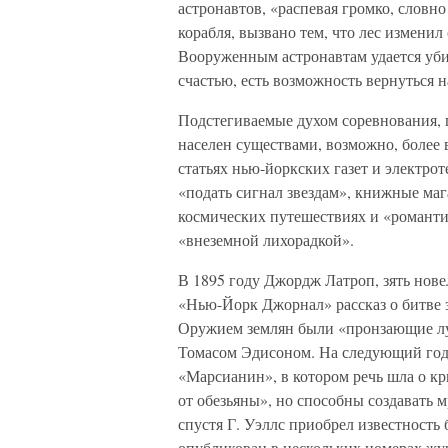
астронавтов, «распевая громко, словн
корабля, вызвано тем, что лес изменил
Вооруженным астронавтам удается уби
счастью, есть возможность вернуться 
Подстегиваемые духом соревнования, 
населен существами, возможно, более 
статьях нью-йоркских газет и электрот
«подать сигнал звездам», книжные ма
космических путешествиях и «романтик
«внеземной лихорадкой».
В 1895 году Джордж Латроп, зять нове
«Нью-Йорк Джорнал» рассказ о битве 
Оружием землян были «пронзающие лу
Томасом Эдисоном. На следующий год
«Марсианин», в котором речь шла о к
от обезьяны», но способны создавать 
спустя Г. Уэллс приобрел известность
опубликован в нескольких номерах жу