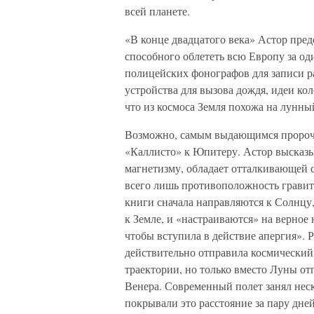
всей планете.
«В конце двадцатого века» Астор пред
способного облететь всю Европу за од
полицейских фонографов для записи р
устройства для вызова дождя, идеи к
что из космоса Земля похожа на лунны
Возможно, самым выдающимся пророчес
«Каллисто» к Юпитеру. Астор высказы
магнетизму, обладает отталкивающей с
всего лишь противоположность гравита
книги сначала направляются к Солнцу,
к Земле, и «настраиваются» на верное 
чтобы вступила в действие апергия». 
действительно отправила космический
траектории, но только вместо Луны о
Венера. Современный полет занял неск
покрывали это расстояние за пару дн