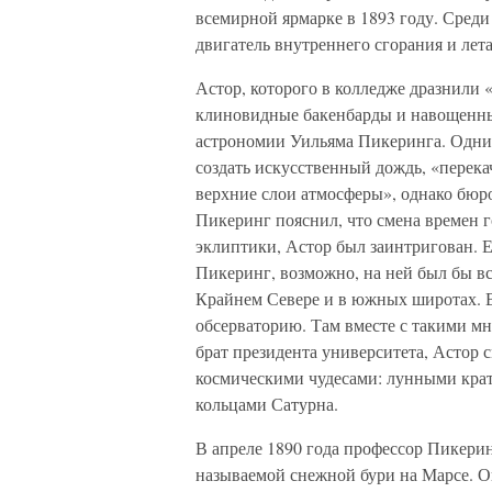
всемирной ярмарке в 1893 году. Среди
двигатель внутреннего сгорания и ле
Астор, которого в колледже дразнили 
клиновидные бакенбарды и навощенны
астрономии Уильяма Пикеринга. Одни
создать искусственный дождь, «перека
верхние слои атмосферы», однако бюро
Пикеринг пояснил, что смена времен г
эклиптики, Астор был заинтригован. 
Пикеринг, возможно, на ней был бы в
Крайнем Севере и в южных широтах. В
обсерваторию. Там вместе с такими м
брат президента университета, Астор 
космическими чудесами: лунными кра
кольцами Сатурна.
В апреле 1890 года профессор Пикерин
называемой снежной бури на Марсе. Он