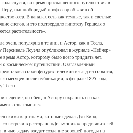
года спустя, во время прославленного путешествия в
, Перу, пышнобородый профессор объявил об
ство озер. В каналах есть как темные, так и светлые
яние снегов, и это подтвердило гипотезу Гершеля о
еется растительность».
 очень популярна в те дни, и Астор, как и Тесла,
ду Персиваль Лоуэлл опубликовал в журнале «Нейчер»
е время Астор, которому было всего тридцать лет,
н о космическом путешествии. Озаглавленный
редставлял собой футуристический взгляд на события,
ько месяцев после публикации, в феврале 1895 года,
у Тесла.
роизведение, он обещал Астору сохранить его как
мять о знакомстве».
ческими картинами, которые сделал Дэн Бирд,
у, со встречи в ресторане «Дельмонико» представителей
 в чью задачу входит создание хорошей погоды на