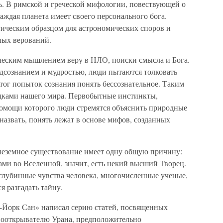
ь. В римской и греческой мифологии, повествующей о
аждая планета имеет своего персонального бога.
ическим образцом для астрономических споров и
ных верований.
ческим мышлением веру в НЛО, поиски смысла и Бога.
одсознанием и мудростью, люди пытаются толковать
тог попыток сознания понять бессознательное. Таким
гадками нашего мира. Первобытные инстинкты,
омощи которого люди стремятся объяснить природные
азвать, понять лежат в основе мифов, созданных
внеземное существование имеет одну общую причину:
ми во Вселенной, значит, есть некий высший Творец.
 глубинные чувства человека, многочисленные ученые,
я разгадать тайну.
-Йорк Сан» написал серию статей, посвященных
вооткрывателю Урана, предположительно