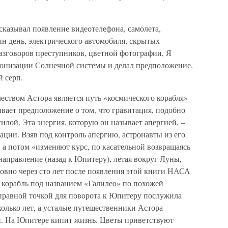
сказывал появление видеотелефона, самолета,
ин день, электрического автомобиля, скрытых
азговоров преступников, цветной фотографии, Я
олонизации Солнечной системы и делал предположение,
й серп.
твом Астора является путь «космического корабля»
вает предположение о том, что гравитация, подобно
илой. Эта энергия, которую он называет апергией, –
ции. Взяв под контроль апергию, астронавты из его
 а потом «изменяют курс, по касательной возвращаясь
направление (назад к Юпитеру), летая вокруг Луны,
Ровно через сто лет после появления этой книги НАСА
 корабль под названием «Галилео» по похожей
тправной точкой для поворота к Юпитеру послужила
олько лет, а усталые путешественники Астора
ей. На Юпитере кипит жизнь. Цветы приветствуют