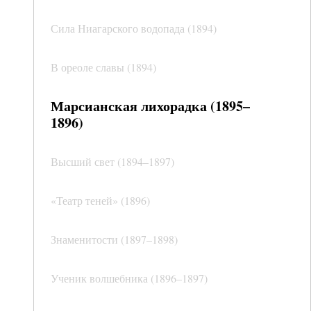
Сила Ниагарского водопада (1894)
В ореоле славы (1894)
Марсианская лихорадка (1895–
1896)
Высший свет (1894–1897)
«Театр теней» (1896)
Знаменитости (1897–1898)
Ученик волшебника (1896–1897)