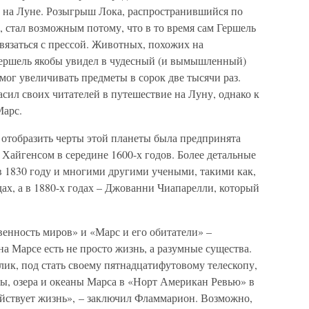
на Луне. Розыгрыш Лока, распространившийся по
, стал возможным потому, что в то время сам Гершель
вязаться с прессой. Животных, похожих на
Гершель якобы увидел в чудесный (и вымышленный)
мог увеличивать предметы в сорок две тысячи раз.
сил своих читателей в путешествие на Луну, однако к
Марс.
 отобразить черты этой планеты была предпринята
Хайгенсом в середине 1600-х годов. Более детальные
 1830 году и многими другими учеными, такими как,
ах, а в 1880-х годах – Джованни Чиапарелли, который
енность миров» и «Марс и его обитатели» –
а Марсе есть не просто жизнь, а разумные существа.
ик, под стать своему пятнадцатифутовому телескопу,
ры, озера и океаны Марса в «Норт Американ Ревью» в
уйствует жизнь», – заключил Фламмарион. Возможно,