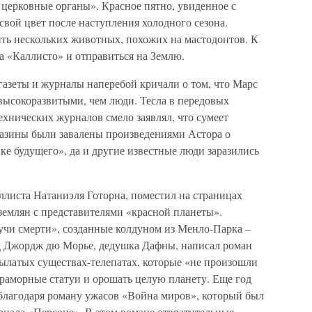
о церковные органы». Красное пятно, увиденное с
 свой цвет после наступления холодного сезона.
ть нескольких животных, похожих на мастодонтов. К
на «Каллисто» и отправиться на Землю.
газеты и журналы наперебой кричали о том, что Марс
высокоразвитыми, чем люди. Тесла в передовых
ехнических журналов смело заявлял, что сумеет
газины были завалены произведениями Астора о
е будущего», да и другие известные люди заразились
ллиста Натаниэля Готорна, поместил на страницах
землян с представителями «красной планеты».
чи смерти», созданные колдуном из Менло-Парка –
 Джордж дю Морье, дедушка Дафны, написал роман
рылатых существах-телепатах, которые «не произошли
мраморные статуи и орошать целую планету. Еще год
 благодаря роману ужасов «Война миров», который был
рнала «Персоне». В этом романе отвратительные,