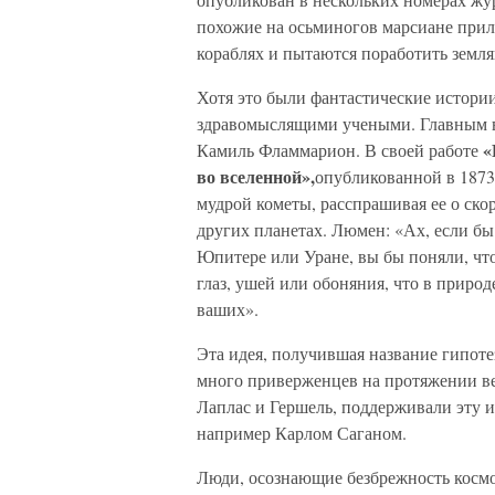
похожие на осьминогов марсиане прил
кораблях и пытаются поработить земля
Хотя это были фантастические истории
здравомыслящими учеными. Главным 
«
Камиль Фламмарион. В своей работе
во вселенной»,
опубликованной в 1873
мудрой кометы, расспрашивая ее о ско
других планетах. Люмен: «Ах, если б
Юпитере или Уране, вы бы поняли, что
глаз, ушей или обоняния, что в природ
ваших».
Эта идея, получившая название гипоте
много приверженцев на протяжении ве
Лаплас и Гершель, поддерживали эту 
например Карлом Саганом.
Люди, осознающие безбрежность космо