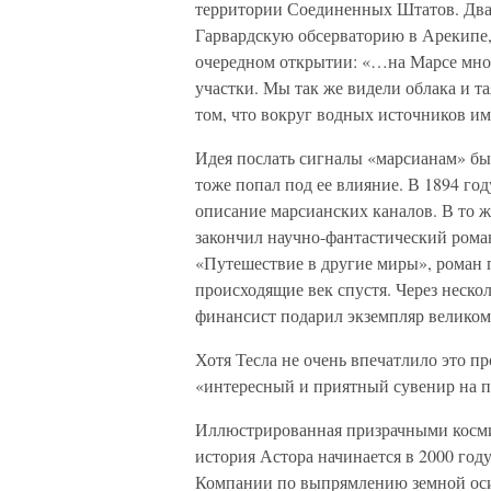
территории Соединенных Штатов. Два 
Гарвардскую обсерваторию в Арекипе
очередном открытии: «…на Марсе множе
участки. Мы так же видели облака и та
том, что вокруг водных источников им
Идея послать сигналы «марсианам» была
тоже попал под ее влияние. В 1894 го
описание марсианских каналов. В то ж
закончил научно-фантастический рома
«Путешествие в другие миры», роман п
происходящие век спустя. Через нескол
финансист подарил экземпляр великом
Хотя Тесла не очень впечатлило это п
«интересный и приятный сувенир на па
Иллюстрированная призрачными косми
история Астора начинается в 2000 год
Компании по выпрямлению земной оси,