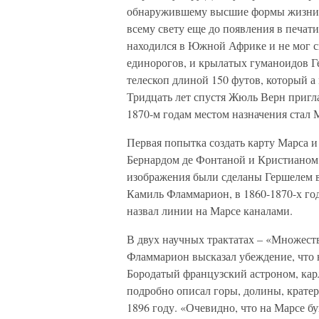
обнаружившему высшие формы жизни 
всему свету еще до появления в печати
находился в Южной Африке и не мог с
единорогов, и крылатых гуманоидов 
телескоп длиной 150 футов, который а 
Тридцать лет спустя Жюль Верн пригла
1870-м годам местом назначения стал 
Первая попытка создать карту Марса и
Бернардом де Фонтаной и Кристианом 
изображения были сделаны Гершелем в
Камиль Фламмарион, в 1860-1870-х год
назвал линии на Марсе каналами.
В двух научных трактатах – «Множеств
Фламмарион высказал убеждение, что н
Бородатый французский астроном, карл
подробно описал горы, долины, крате
1896 году. «Очевидно, что на Марсе б