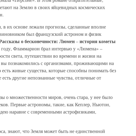
етают на Землю в своих яйцевидных космических
н.
, в их основе лежали прогнозы, сделанные вполне
виновником был французский астроном и физик
Рассказы о бесконечности: Люмен
история кометы
–
 году, Фламмарион брал интервью у «Люмена» –
рости света, путешествии во времени и жизни на
ы вы познакомились с организмами, проживающими на
 есть живые существа, которые способны понимать без
е есть другие непознанные чувства, отличные от
зы о множественности миров, очень стара, у нее было
ков. Первые астрономы, такие, как Кеплер, Ньютон,
идею наравне с современными астрофизиками,
са, знают, что Земля может быть не единственной