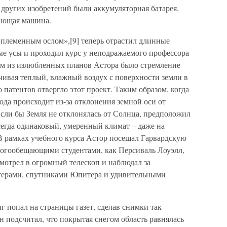
 других изобретений были аккумуляторная батарея,
тающая машина.
«племенным ослом»,[9] теперь отрастил длинные
е усы и проходил курс у неподражаемого профессора
м из излюбленных планов Астора было стремление
чивая теплый, влажный воздух с поверхности земли в
 патентов отвергло этот проект. Таким образом, когда
ода происходит из-за отклонения земной оси от
Если бы Земля не отклонялась от Солнца, предположил
сегда одинаковый, умеренный климат – даже на
 рамках учебного курса Астор посещал Гарвардскую
ногообещающими студентами, как Персиваль Лоуэлл,
смотрел в огромный телескоп и наблюдал за
терами, спутниками Юпитера и удивительными
г попал на страницы газет, сделав снимки так
 подсчитал, что покрытая снегом область равнялась