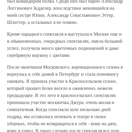
был командиром полка. Среди них был барон Александр
Логгинович Зедделер, впоследствии женившийся на
моей сестре Юлии, Александр Севастьянович Эттер,
Шлиттер, а остальных я не помню.
Кроме парадного спектакля я выступала в Москве еще и
в обыкновенных, очередных спектаклях, имела большой
успех, получила много цветочных подношений и даже
серебряную корзину с цветами.
После окончания Московского, коронационного сезона я
вернулась к себе домой в Петербург и стала понемногу
оживать. Я приняла участие в Красносельском сезоне,
который прошел более весело и оживленно, нежели
предыдущие. В это лето в красносельских спектаклях
принимала участие москвичка Джура, очень милая и
симпатичная. Когда спектакли шли несколько дней
подряд, мы оставались ночевать в театре в своих
уборных, чтобы не возвращаться к себе - кому на дачу,
кому в город. В таких случаях после спектакля все шли