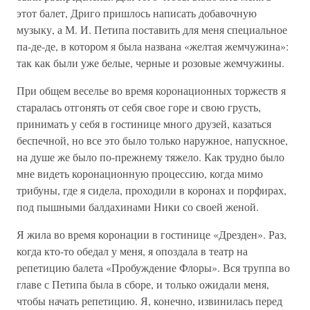
этот балет, Дриго пришлось написать добавочную
музыку, а М. И. Петипа поставить для меня специальное
па-де-де, в котором я была названа «желтая жемчужина»:
так как были уже белые, черные и розовые жемчужины.
При общем веселье во время коронационных торжеств я
старалась отгонять от себя свое горе и свою грусть,
принимать у себя в гостинице много друзей, казаться
беспечной, но все это было только наружное, напускное,
на душе же было по-прежнему тяжело. Как трудно было
мне видеть коронационную процессию, когда мимо
трибуны, где я сидела, проходили в коронах и порфирах,
под пышными балдахинами Ники со своей женой.
Я жила во время коронации в гостинице «Дрезден». Раз,
когда кто-то обедал у меня, я опоздала в театр на
репетицию балета «Пробуждение Флоры». Вся труппа во
главе с Петипа была в сборе, и только ожидали меня,
чтобы начать репетицию. Я, конечно, извинилась перед