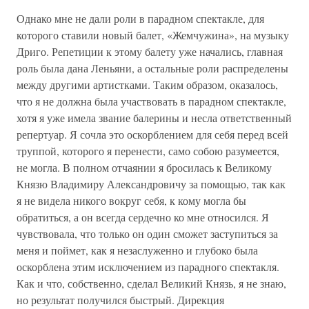
Однако мне не дали роли в парадном спектакле, для
которого ставили новый балет, «Жемчужина», на музыку
Дриго. Репетиции к этому балету уже начались, главная
роль была дана Леньяни, а остальные роли распределены
между другими артистками. Таким образом, оказалось,
что я не должна была участвовать в парадном спектакле,
хотя я уже имела звание балерины и несла ответственный
репертуар. Я сочла это оскорблением для себя перед всей
труппой, которого я перенести, само собою разумеется,
не могла. В полном отчаянии я бросилась к Великому
Князю Владимиру Александровичу за помощью, так как
я не видела никого вокруг себя, к кому могла бы
обратиться, а он всегда сердечно ко мне относился. Я
чувствовала, что только он один сможет заступиться за
меня и поймет, как я незаслуженно и глубоко была
оскорблена этим исключением из парадного спектакля.
Как и что, собственно, сделал Великий Князь, я не знаю,
но результат получился быстрый. Дирекция