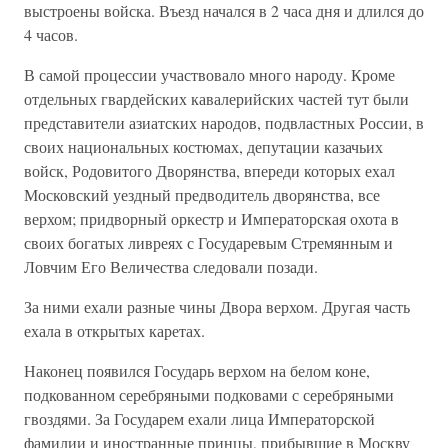
выстроены войска. Въезд начался в 2 часа дня и длился до
4 часов.
В самой процессии участвовало много народу. Кроме
отдельных гвардейских кавалерийских частей тут были
представители азиатских народов, подвластных России, в
своих национальных костюмах, депутации казачьих
войск, Родовитого Дворянства, впереди которых ехал
Московский уездный предводитель дворянства, все
верхом; придворный оркестр и Императорская охота в
своих богатых ливреях с Государевым Стремянным и
Ловчим Его Величества следовали позади.
За ними ехали разные чины Двора верхом. Другая часть
ехала в открытых каретах.
Наконец появился Государь верхом на белом коне,
подкованном серебряными подковами с серебряными
гвоздями. За Государем ехали лица Императорской
фамилии и иностранные принцы, прибывшие в Москву