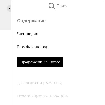
Поиск
Содержание
Часть первая
Веку было два года
Продолжение на Литрес
Дороги детства (1806–1813)
Битва за «Эрнани» (1829–1830)