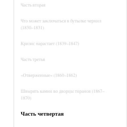
Часть вторая
Что может заключаться в бутылке чернил
(1830–1831)
Кризис нарастает (1839–1847)
Часть третья
«Отверженные» (1860–1862)
Швырять камни во дворцы тиранов (1867–
1870)
Часть четвертая