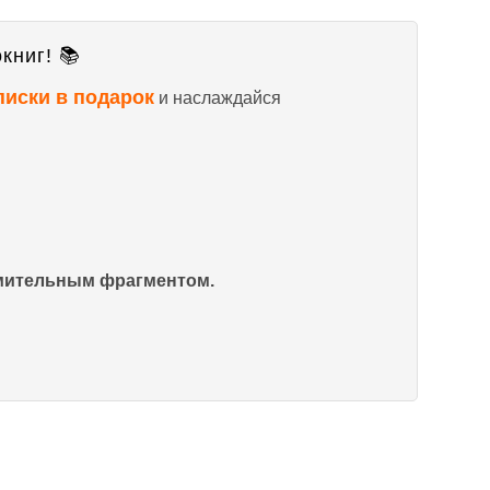
книг! 📚
писки в подарок
и наслаждайся
омительным фрагментом.