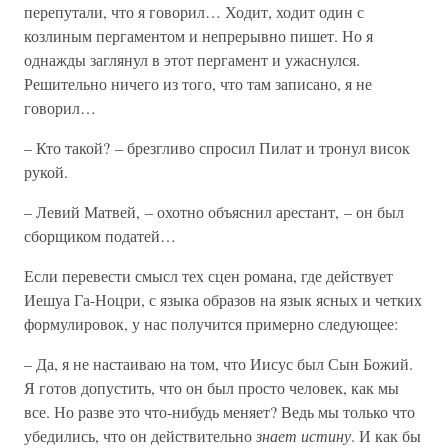
перепутали, что я говорил… Ходит, ходит один с
козлиным пергаментом и непрерывно пишет. Но я
однажды заглянул в этот пергамент и ужаснулся.
Решительно ничего из того, что там записано, я не
говорил…
– Кто такой? – брезгливо спросил Пилат и тронул висок
рукой.
– Левий Матвей, – охотно объяснил арестант, – он был
сборщиком податей…
Если перевести смысл тех сцен романа, где действует
Иешуа Га-Ноцри, с языка образов на язык ясных и четких
формулировок, у нас получится примерно следующее:
– Да, я не настаиваю на том, что Иисус был Сын Божий.
Я готов допустить, что он был просто человек, как мы
все. Но разве это что-нибудь меняет? Ведь мы только что
убедились, что он действительно
знает истину
. И как бы