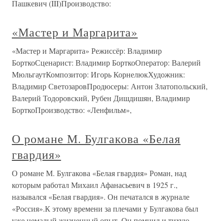
Пашкевич (III)Производство:
«Мастер и Маргарита»
«Мастер и Маргарита» Режиссёр: Владимир
БорткоСценарист: Владимир БорткоОператор: Валерий
МюльгаутКомпозитор: Игорь КорнелюкХудожник:
Владимир СветозаровПродюсеры: Антон Златопольский,
Валерий Тодоровский, Рубен Дишдишян, Владимир
БорткоПроизводство: «Ленфильм»,
О романе М. Булгакова «Белая
гвардия»
О романе М. Булгакова «Белая гвардия» Роман, над
которым работал Михаил Афанасьевич в 1925 г.,
назывался «Белая гвардия». Он печатался в журнале
«Россия».К этому времени за плечами у Булгакова был
уже немалый жизненный опыт. Он помнил и тихую,