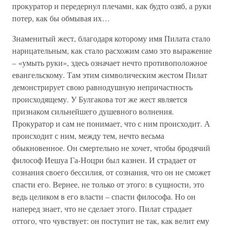
прокуратор и передернул плечами, как будто озяб, а руки
потер, как бы обмывая их…
Знаменитый жест, благодаря которому имя Пилата стало
нарицательным, как стало расхожим само это выражение
– «умыть руки», здесь означает нечто противоположное
евангельскому. Там этим символическим жестом Пилат
демонстрирует свою равнодушную непричастность
происходящему. У Булгакова тот же жест является
признаком сильнейшего душевного волнения.
Прокуратор и сам не понимает, что с ним происходит. А
происходит с ним, между тем, нечто весьма
обыкновенное. Он смертельно не хочет, чтобы бродячий
философ Иешуа Га-Ноцри был казнен. И страдает от
сознания своего бессилия, от сознания, что он не сможет
спасти его. Вернее, не только от этого: в сущности, это
ведь целиком в его власти – спасти философа. Но он
наперед знает, что не сделает этого. Пилат страдает
оттого, что чувствует: он поступит не так, как велит ему