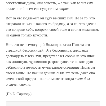
собственная душа, или совесть, – а так, как велит ему
владеющий всем его существом
страх
.
Вот за что подлежит он суду высших сил. Не за то, что
отправил на казнь какого-то бродягу, а за то, что сделал
это вопреки себе, вопреки своей воле и своим желаниям,
из одной только трусости.
Нет, это не всемогущий Воланд наказал Пилата его
страшной бессонницей. Эта бессонница, длящаяся
двенадцать тысяч лун, представляет собой не что иное,
как длинную, чудовищно разросшуюся тень, которую
отбросило в вечность мучительное
осознание
Пилатом
своей вины. Но как ни длинна была эта тень, даже она
имела свой предел – настал момент, когда
счет был
оплачен сполна
.
(По Б. Сарнову)