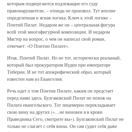
которым подвергаются подлежащие его суду
правонарушители, – отнюдь не произвол. Тут вполне
определенная и ясная логика. Ключ к этой логике –
Понтий Пилат. Недаром же он – центральная фигура
всей этой многофигурной композиции. И недаром
Мастер на вопрос, о чем он написал свой роман,
отвечает: «О Понтии Пилате».
Итак, Понтий Пилат. Но не тот, исторически реальный,
который был прокуратором Иудеи при императоре
Тиберии. И не тот апокрифический образ, который
известен нам из Евангелия.
Речь идет о том Понтии Пилате, каким он предстает
перед нами здесь. Булгаковский Пилат не похож на
Пилата евангельского. Тот лицемерно перекладывает
свою вину на других («…не виновен я в крови
Праведника Сего, смотрите вы»). Булгаковский Пилат не
только не слагает с себя вины. Он сам судит себя даже