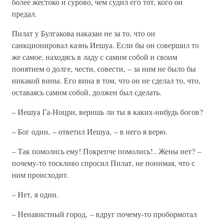
более жестоко и сурово, чем судил его тот, кого он
предал.
Пилат у Булгакова наказан не за то, что он
санкционировал казнь Иешуа. Если бы он совершил то
же самое, находясь в ладу с самим собой и своим
понятием о долге, чести, совести, – за ним не было бы
никакой вины. Его вина в том, что он не сделал то, что,
оставаясь самим собой, должен был сделать.
– Иешуа Га-Ноцри, веришь ли ты в каких-нибудь богов?
– Бог один, – ответил Иешуа, – в него я верю.
– Так помолись ему! Покрепче помолись!.. Жены нет? –
почему-то тоскливо спросил Пилат, не понимая, что с
ним происходит.
– Нет, я один.
– Ненавистный город, – вдруг почему-то пробормотал