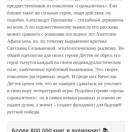
предшественников из поколения «сорокалетних». Ему
близки такие же сильные герои, люди действия, он
подобно Александру Проханову – стихийный державник
во всем. А по художественному вымыслу его рассказы
можно сравнить с романами последних лет Анатолия
Афанасьева, их, по точному выражению критика
Светланы Селивановой, эсхатологическому реализму. Но
общей идеологии для своих героев Дёгтев не обрел, его
герои тычутся каждый на своем индивидуалистическом
поле, озабоченные проблемой выживания. Это, скорее,
поколение растерянных людей. И среди них Вячеслав
Дёгтев ценен тем, что не намерен сдаваться, не уползает
в свою нору литературной игры. Подобно героям «прозы
сорокалетних», он в самых невыигрышных условиях не
падает духом, а значит – создает фундамент для будущей
русской победы.
Более 800 000 книг и аудиокниг! 📚