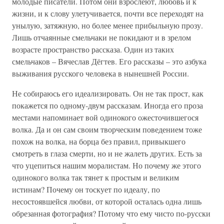
молодые писатели. Потом они взрослеют, любовь и к
жизни, и к слову улетучивается, почти все переходят на
унылую, затяжную, но более менее прибыльную прозу.
Лишь отчаянные смельчаки не покидают и в зрелом
возрасте пространство рассказа. Один из таких
смельчаков – Вячеслав Дёгтев. Его рассказы – это азбука
выживания русского человека в нынешней России.
Не собираюсь его идеализировать. Он не так прост, как
покажется по одному-двум рассказам. Иногда его проза
местами напоминает вой одинокого ожесточившегося
волка. Да и он сам своим творческим поведением тоже
похож на волка, на борца без правил, привыкшего
смотреть в глаза смерти, но и не жалеть других. Есть за
что уцепиться нашим моралистам. Но почему же этого
одинокого волка так тянет к простым и великим
истинам? Почему он тоскует по идеалу, по
несостоявшейся любви, от которой осталась одна лишь
обрезанная фотография? Потому что ему чисто по-русски