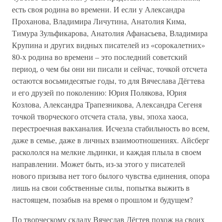
есть своя родина во времени. И если у Александра
Проханова, Владимира Личутина, Анатолия Кима,
Тимура Зульфикарова, Анатолия Афанасьева, Владимира
Крупина и других видных писателей из «сорокалетних»
80-х родина во времени – это последний советский
период, о чем бы они ни писали и сейчас, точкой отсчета
остаются восьмидесятые годы, то для Вячеслава Дёгтева
и его друзей по поколению: Юрия Полякова, Юрия
Козлова, Александра Трапезникова, Александра Сегеня
точкой творческого отсчета стала, увы, эпоха хаоса,
перестроечная вакханалия. Исчезла стабильность во всем,
даже в семье, даже в личных взаимоотношениях. Айсберг
раскололся на мелкие льдинки, и каждая плыла в своем
направлении. Может быть, из-за этого у писателей
нового призыва нет того былого чувства единения, опора
лишь на свои собственные силы, попытка выжить в
настоящем, позабыв на время о прошлом и будущем?
По творческому складу Вячеслав Дёгтев похож на своих