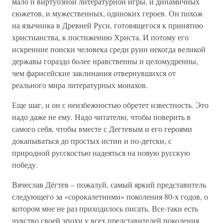
мало и виртуозной литературной игры, и динамичных
сюжетов, и мужественных, одиноких героев. Он похож
на язычника в Древней Руси, готовящегося к принятию
христианства, к постижению Христа. И потому его
искренние поиски человека среди руин некогда великой
державы гораздо более нравственны и целомудренны,
чем фарисейские заклинания отвернувшихся от
реального мира литературных монахов.
Еще шаг, и он с неизбежностью обретет известность. Это
надо даже не ему. Надо читателю, чтобы поверить в
самого себя, чтобы вместе с Дегтевым и его героями
докапываться до простых истин и по-детски, с
природной русскостью надеяться на новую русскую
победу.
Вячеслав Дёгтев – пожалуй, самый яркий представитель
следующего за «сорокалетними» поколения 80-х годов, о
котором мне не раз приходилось писать. Все-таки есть
чувство своей эпохи у всех представителей поколения,