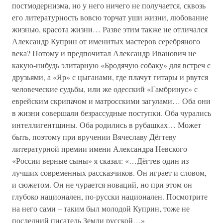
постмодернизма, но у него ничего не получается, сквозь
его литературность вовсю торчат уши жизни, любование
жизнью, красота жизни… Разве этим также не отличался
Александр Куприн от именитых мастеров серебряного
века? Потому и предпочитал Александр Иванович не
какую-нибудь элитарную «Бродячую собаку» для встреч с
друзьями, а «Яр» с цыганами, где плачут гитары и рвутся
человеческие судьбы, или же одесский «Гамбринус» с
еврейским скрипачом и матросскими загулами… Оба они
в жизни совершали безрассудные поступки. Оба чурались
интеллигентщины. Оба родились в рубашках… Может
быть, поэтому при вручении Вячеславу Дёгтеву
литературной премии имени Александра Невского
«России верные сыны» я сказал: «…Дёгтев один из
лучших современных рассказчиков. Он играет и словом,
и сюжетом. Он не чурается новаций, но при этом он
глубоко национален, по-русски национален. Посмотрите
на него сами – таким был молодой Куприн, тоже не
последний писатель Земли русской…»