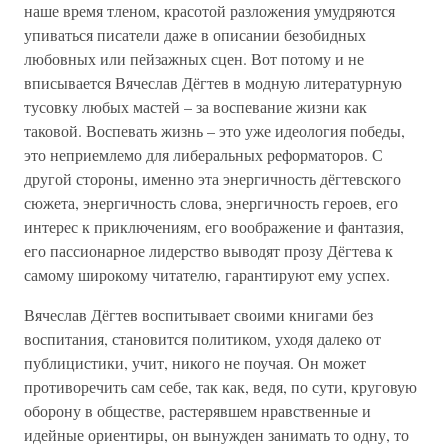
наше время тленом, красотой разложения умудряются
упиваться писатели даже в описании безобидных
любовных или пейзажных сцен. Вот потому и не
вписывается Вячеслав Дёгтев в модную литературную
тусовку любых мастей – за воспевание жизни как
таковой. Воспевать жизнь – это уже идеология победы,
это неприемлемо для либеральных реформаторов. С
другой стороны, именно эта энергичность дёгтевского
сюжета, энергичность слова, энергичность героев, его
интерес к приключениям, его воображение и фантазия,
его пассионарное лидерство выводят прозу Дёгтева к
самому широкому читателю, гарантируют ему успех.
Вячеслав Дёгтев воспитывает своими книгами без
воспитания, становится политиком, уходя далеко от
публицистики, учит, никого не поучая. Он может
противоречить сам себе, так как, ведя, по сути, круговую
оборону в обществе, растерявшем нравственные и
идейные ориентиры, он вынужден занимать то одну, то