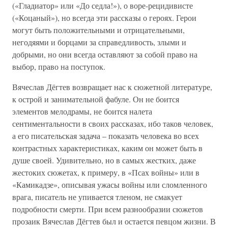
(«Гладиатор» или «До седла!»), о воре-рецидивисте
(«Коцаный»), но всегда эти рассказы о героях. Герои
могут быть положительными и отрицательными,
негодяями и борцами за справедливость, злыми и
добрыми, но они всегда оставляют за собой право на
выбор, право на поступок.
Вячеслав Дёгтев возвращает нас к сюжетной литературе,
к острой и занимательной фабуле. Он не боится
элементов мелодрамы, не боится налета
сентиментальности в своих рассказах, ибо таков человек,
а его писательская задача – показать человека во всех
контрастных характеристиках, каким он может быть в
душе своей. Удивительно, но в самых жестких, даже
жестоких сюжетах, к примеру, в «Псах войны» или в
«Камикадзе», описывая ужасы войны или сломленного
врага, писатель не упивается тленом, не смакует
подробности смерти. При всем разнообразии сюжетов
прозаик Вячеслав Дёгтев был и остается певцом жизни. В