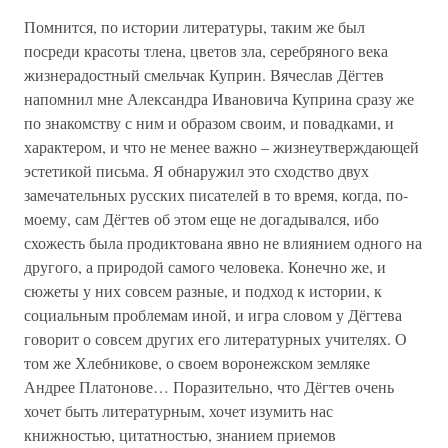
Помнится, по истории литературы, таким же был
посреди красоты тлена, цветов зла, серебряного века
жизнерадостный смельчак Куприн. Вячеслав Дёгтев
напомнил мне Александра Ивановича Куприна сразу же
по знакомству с ним и образом своим, и повадками, и
характером, и что не менее важно – жизнеутверждающей
эстетикой письма. Я обнаружил это сходство двух
замечательных русских писателей в то время, когда, по-
моему, сам Дёгтев об этом еще не догадывался, ибо
схожесть была продиктована явно не влиянием одного на
другого, а природой самого человека. Конечно же, и
сюжеты у них совсем разные, и подход к истории, к
социальным проблемам иной, и игра словом у Дёгтева
говорит о совсем других его литературных учителях. О
том же Хлебникове, о своем воронежском земляке
Андрее Платонове… Поразительно, что Дёгтев очень
хочет быть литературным, хочет изумить нас
книжностью, цитатностью, знанием приемов