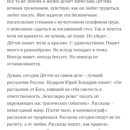
Все та же любовь к жизни делает Вячеслава Дёгтева
вечным тружеником, чувствую, как он любит трудиться,
любит писать. Мне надоели эти бесконечные
писательские стенания о мучительном сизифовом труде,
о нежелании садиться за письменный стол. Так и хочется
всем им крикнуть: не хочешь, не пиши. Не убудет…
Дёгтев пишет легко и красиво. С удовольствием. Пишет
много и разнообразно. Не всегда попадает в точку.
Иногда мажет, иногда буксует. Но никогда не
останавливается.
Думаю, сегодня Дёгтев на самом деле – лучший
рассказчик России. Недаром Юрий Бондарев пишет: «Он
рассказчик от Бога, взявший на себя смелость и
ответственность „безоглядно резко“ писать об
окружающих нас трагических событиях». Рассказы –
невыгодный жанр. Платят мало, в кинематограф с
рассказом не прорвешься. Рассказы сегодня пишут не по
расчету, а от любви. Рассказы пишут, как правило,