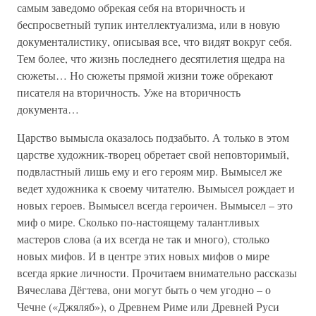
самым заведомо обрекая себя на вторичность и
беспросветный тупик интеллектуализма, или в новую
документалистику, описывая все, что видят вокруг себя.
Тем более, что жизнь последнего десятилетия щедра на
сюжеты… Но сюжеты прямой жизни тоже обрекают
писателя на вторичность. Уже на вторичность
документа…
Царство вымысла оказалось подзабыто. А только в этом
царстве художник-творец обретает свой неповторимый,
подвластный лишь ему и его героям мир. Вымысел же
ведет художника к своему читателю. Вымысел рождает и
новых героев. Вымысел всегда героичен. Вымысел – это
миф о мире. Сколько по-настоящему талантливых
мастеров слова (а их всегда не так и много), столько
новых мифов. И в центре этих новых мифов о мире
всегда яркие личности. Прочитаем внимательно рассказы
Вячеслава Дёгтева, они могут быть о чем угодно – о
Чечне («Джяляб»), о Древнем Риме или Древней Руси