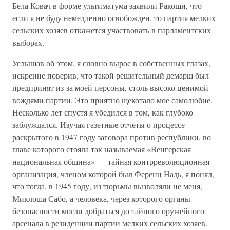
Бела Ковач в форме ультиматума заявили Ракоши, что
если я не буду немедленно освобожден, то партия мелких
сельских хозяев откажется участвовать в парламентских
выборах.
Услышав об этом, я словно вырос в собственных глазах,
искренне поверив, что такой решительный демарш был
предпринят из-за моей персоны, столь высоко ценимой
вождями партии. Это приятно щекотало мое самолюбие.
Несколько лет спустя я убедился в том, как глубоко
заблуждался. Изучая газетные отчеты о процессе
раскрытого в 1947 году заговора против республики, во
главе которого стояла так называемая «Венгерская
национальная община» — тайная контрреволюционная
организация, членом которой был Ференц Надь, я понял,
что тогда, в 1945 году, из тюрьмы вызволяли не меня,
Миклоша Сабо, а человека, через которого органы
безопасности могли добраться до тайного оружейного
арсенала в резиденции партии мелких сельских хозяев.