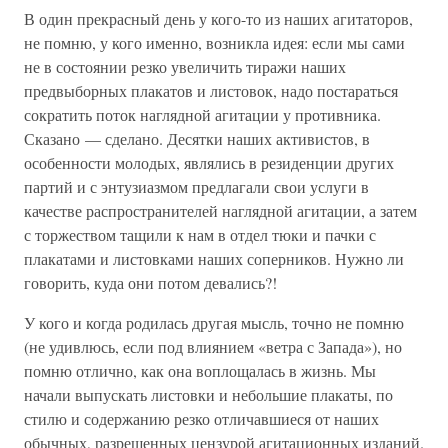
В один прекрасный день у кого-то из наших агитаторов,
не помню, у кого именно, возникла идея: если мы сами
не в состоянии резко увеличить тиражи наших
предвыборных плакатов и листовок, надо постараться
сократить поток наглядной агитации у противника.
Сказано — сделано. Десятки наших активистов, в
особенности молодых, являлись в резиденции других
партий и с энтузиазмом предлагали свои услуги в
качестве распространителей наглядной агитации, а затем
с торжеством тащили к нам в отдел тюки и пачки с
плакатами и листовками наших соперников. Нужно ли
говорить, куда они потом девались?!
У кого и когда родилась другая мысль, точно не помню
(не удивлюсь, если под влиянием «ветра с Запада»), но
помню отлично, как она воплощалась в жизнь. Мы
начали выпускать листовки и небольшие плакаты, по
стилю и содержанию резко отличавшиеся от наших
обычных, разрешенных цензурой агитационных изданий.