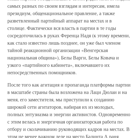
самых разных по своим взглядам и интересам, имела
президиум, общенациональное правление, а также
разветвленный партийный аппарат на местах и в
столице. Фактически вся власть в партии в те годы
сосредоточилась в руках Ференца Надя (к этому времени,
как стало известно лишь позднее, он уже был членом
тайной реакционной организации «Венгерская
национальная община»), Белы Варги, Белы Ковача и
узкого «партийного кабинета», включавшего их
непосредственных помощников.
После того как агитация и пропаганда платформы партии
в масштабе страны была возложена на Лаци Дюлаи и на
меня, его заместителя, мы приступили к созданию
широкой сети агитаторов, набирая их из молодых,
полных энтузиазма и энергии активистов. Одновременно
с этим велась и энергичная организаторская работа по
отбору и сколачиванию руководящих кадров на местах. В
этом не менее важном деле на место Балинта А раня