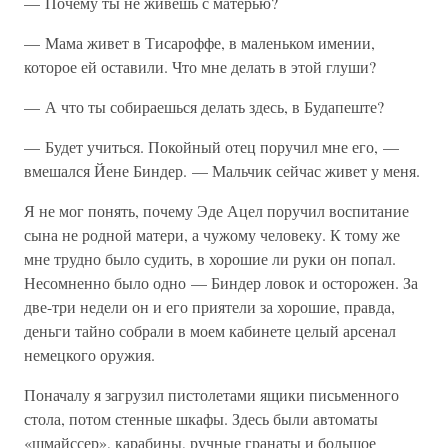
— Почему ты не живешь с матерью?
— Мама живет в Тисароффе, в маленьком имении,
которое ей оставили. Что мне делать в этой глуши?
— А что ты собираешься делать здесь, в Будапеште?
— Будет учиться. Покойный отец поручил мне его, —
вмешался Йене Биндер. — Мальчик сейчас живет у меня.
Я не мог понять, почему Эде Ацел поручил воспитание
сына не родной матери, а чужому человеку. К тому же
мне трудно было судить, в хорошие ли руки он попал.
Несомненно было одно — Биндер ловок и осторожен. За
две-три недели он и его приятели за хорошие, правда,
деньги тайно собрали в моем кабинете целый арсенал
немецкого оружия.
Поначалу я загрузил пистолетами ящики письменного
стола, потом стенные шкафы. Здесь были автоматы
«шмайссер», карабины, ручные гранаты и большое