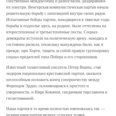
собственных междоусобиц и разногласий, раздиравших
их изнутри. Венгерская коммунистическая партия начала
решительную борьбу с оппозицией внутри своих рядов.
Испытанные бойцы партии, находящиеся в тяжелые годы
борьбы в подполье здесь, на родине, были оттеснены на
второстепенные и третьестепенные посты. Социал-
демократы вступили на политическую арену, находясь в
состоянии раскола, поскольку вынуждены были, как и
прежде, при Хорти, тащить за собой правую группировку
социал-предателей типа Пейера и его сторонников.
Известный талантливый писатель Петер Вереш, став
лидером национально-крестьянской партии, оказался
неспособным положить конец соперничеству между
Ференцем Эрдеи, склоняющимся к простоте и
умеренности, и Имре Ковачем, снедаемым тщеславием и
гигантоманией.
Наша партия в то время полностью именовалась так —
независимая партия мелких сельских хозяев,