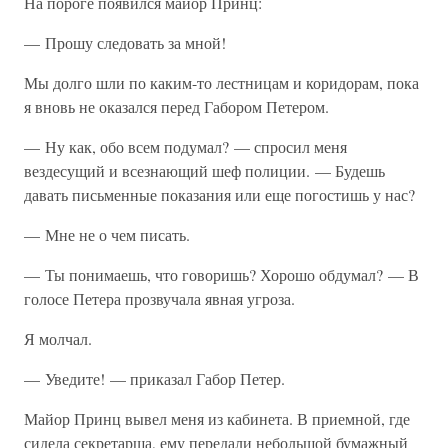
На пороге появился майор Принц:
— Прошу следовать за мной!
Мы долго шли по каким-то лестницам и коридорам, пока
я вновь не оказался перед Габором Петером.
— Ну как, обо всем подумал? — спросил меня
вездесущий и всезнающий шеф полиции. — Будешь
давать письменные показания или еще погостишь у нас?
— Мне не о чем писать.
— Ты понимаешь, что говоришь? Хорошо обдумал? — В
голосе Петера прозвучала явная угроза.
Я молчал.
— Уведите! — приказал Габор Петер.
Майор Принц вывел меня из кабинета. В приемной, где
сидела секретарша, ему передали небольшой бумажный