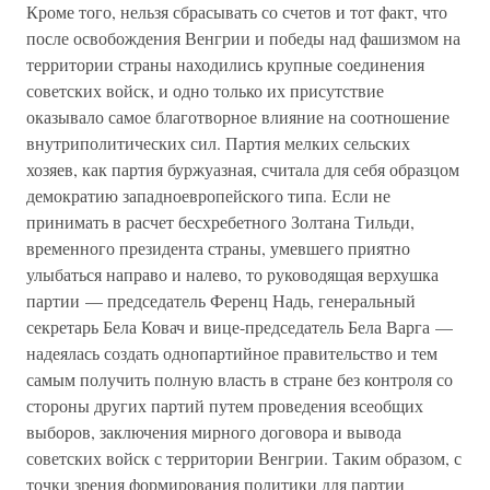
Кроме того, нельзя сбрасывать со счетов и тот факт, что
после освобождения Венгрии и победы над фашизмом на
территории страны находились крупные соединения
советских войск, и одно только их присутствие
оказывало самое благотворное влияние на соотношение
внутриполитических сил. Партия мелких сельских
хозяев, как партия буржуазная, считала для себя образцом
демократию западноевропейского типа. Если не
принимать в расчет бесхребетного Золтана Тильди,
временного президента страны, умевшего приятно
улыбаться направо и налево, то руководящая верхушка
партии — председатель Ференц Надь, генеральный
секретарь Бела Ковач и вице-председатель Бела Варга —
надеялась создать однопартийное правительство и тем
самым получить полную власть в стране без контроля со
стороны других партий путем проведения всеобщих
выборов, заключения мирного договора и вывода
советских войск с территории Венгрии. Таким образом, с
точки зрения формирования политики для партии