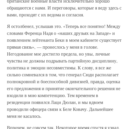
британские военные власти исключительно хорошо
обращаются с нами. И переговоры, которые я веду здесь с
вами, проходят с их ведома и согласия.
Я остолбенел, услышав это. «Теперь все понятно! Между
словами Ференца Надя о «наших друзьях на Западе» и
появлением лейтенанта Беки в моем кабинете существует
прямая связь», — пронеслось у меня в голове.
Негодование мое достигло предела, но увы, личные
чувства не должны подрывать партийную дисциплину,
политика и эмоции несовместимы. К слову, я все же
сильно сомневался в том, что генерал Сюди располагает
полнокровной и боеспособной дивизией, правда, оценка
его предложения и принятие окончательного решения не
входили в мою компетенцию. Тем временем в
резиденции появился Лаци Дюлаи, и мы вдвоем
проводили офицера связи к Беле Ковачу. Дальнейшее
меня не касалось.
Впрочем, не совсем так. Некоторое время спустя я узнал,