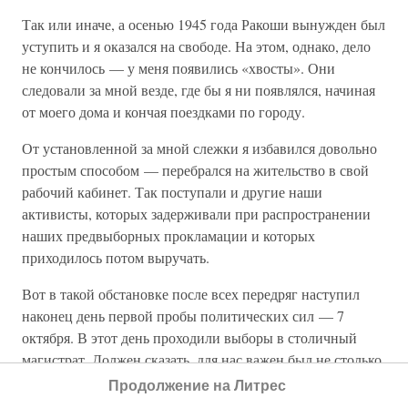
Так или иначе, а осенью 1945 года Ракоши вынужден был
уступить и я оказался на свободе. На этом, однако, дело
не кончилось — у меня появились «хвосты». Они
следовали за мной везде, где бы я ни появлялся, начиная
от моего дома и кончая поездками по городу.
От установленной за мной слежки я избавился довольно
простым способом — перебрался на жительство в свой
рабочий кабинет. Так поступали и другие наши
активисты, которых задерживали при распространении
наших предвыборных прокламации и которых
приходилось потом выручать.
Вот в такой обстановке после всех передряг наступил
наконец день первой пробы политических сил — 7
октября. В этот день проходили выборы в столичный
магистрат. Должен сказать, для нас важен был не столько
состав магистрата, сколько прогноз выборов в
Продолжение на Литрес
Национальное собрание Венгрии, первых свободных