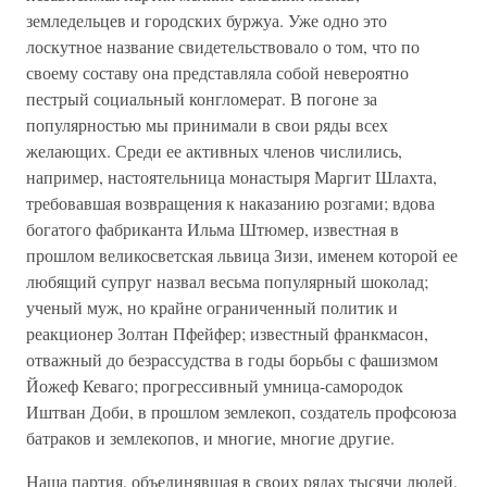
земледельцев и городских буржуа. Уже одно это
лоскутное название свидетельствовало о том, что по
своему составу она представляла собой невероятно
пестрый социальный конгломерат. В погоне за
популярностью мы принимали в свои ряды всех
желающих. Среди ее активных членов числились,
например, настоятельница монастыря Маргит Шлахта,
требовавшая возвращения к наказанию розгами; вдова
богатого фабриканта Ильма Штюмер, известная в
прошлом великосветская львица Зизи, именем которой ее
любящий супруг назвал весьма популярный шоколад;
ученый муж, но крайне ограниченный политик и
реакционер Золтан Пфейфер; известный франкмасон,
отважный до безрассудства в годы борьбы с фашизмом
Йожеф Кеваго; прогрессивный умница-самородок
Иштван Доби, в прошлом землекоп, создатель профсоюза
батраков и землекопов, и многие, многие другие.
Наша партия, объединявшая в своих рядах тысячи людей,