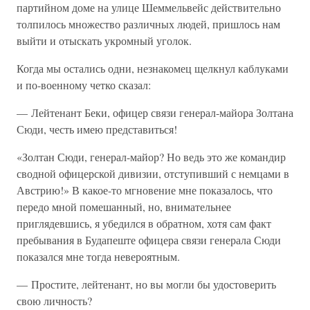
партийном доме на улице Шеммельвейс действительно
толпилось множество различных людей, пришлось нам
выйти и отыскать укромный уголок.
Когда мы остались одни, незнакомец щелкнул каблуками
и по-военному четко сказал:
— Лейтенант Беки, офицер связи генерал-майора Золтана
Сюди, честь имею представиться!
«Золтан Сюди, генерал-майор? Но ведь это же командир
сводной офицерской дивизии, отступивший с немцами в
Австрию!» В какое-то мгновение мне показалось, что
передо мной помешанный, но, внимательнее
приглядевшись, я убедился в обратном, хотя сам факт
пребывания в Будапеште офицера связи генерала Сюди
показался мне тогда невероятным.
— Простите, лейтенант, но вы могли бы удостоверить
свою личность?