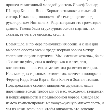
пришел талантливый молодой учитель Йожеф Богнар;
Шандор Кишш и Янош Хорват возглавляли сельский
сектор. И наконец, молодежный сектор партии под
руководством Иштвана Б. Раца завершал это громоздкое
здание. Такова была структурная основа партии, так
сказать, ее четыре опорных столпа.
Время шло, и по мере приближения осени, а с ней дня
выборов обострялась и предвыборная борьба между
соперничающими партиями. Мы, «мелкие хозяева», были
абсолютно убеждены в победе, как и в том, что,
воспользовавшись ею, изменим ход развития истории.
Нас, молодых и рьяных активистов, всячески поощряли
Ференц Надь, Бела Варга, Бела Ковач и Золтан Тильди.
Подстрекаемые своими западными друзьями, наши
партийные вожди требовали от нас, молодежи, твердости
и непримиримости в предвыборной борьбе. Следовало
чем-то компенсировать мелкобуржуазную мягкотелость, и
мы из кожи лезли вон, чтобы оправдать это доверие.