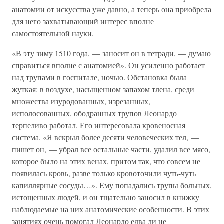
анатомии от искусства уже давно, а теперь она приобрела
для него захватывающий интерес вполне
самостоятельной науки.
«В эту зиму 1510 года, — заносит он в тетради, — думаю
справиться вполне с анатомией». Он усиленно работает
над трупами в госпитале, ночью. Обстановка была
жуткая: в воздухе, насыщенном запахом тлена, среди
множества изуродованных, изрезанных,
исполосованных, ободранных трупов Леонардо
терпеливо работал. Его интересовала кровеносная
система. «Я вскрыл более десяти человеческих тел, —
пишет он, — убрал все остальные части, удалил все мясо,
которое было на этих венах, притом так, что совсем не
появилась кровь, разве только кровоточили чуть-чуть
капиллярные сосуды…». Ему попадались трупы больных,
истощенных людей, и он тщательно заносил в книжку
наблюдаемые на них анатомические особенности. В этих
занятиях очень помогал Леонардо едва ли не