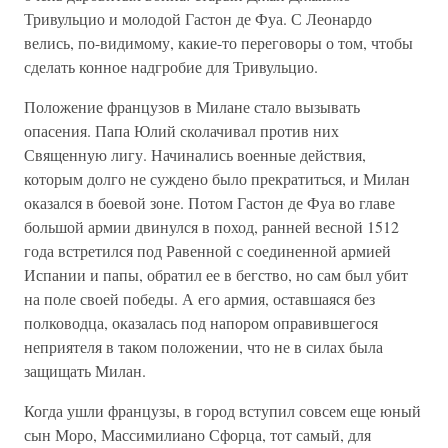
Тривульцио и молодой Гастон де Фуа. С Леонардо
велись, по-видимому, какие-то переговоры о том, чтобы
сделать конное надгробие для Тривульцио.
Положение французов в Милане стало вызывать
опасения. Папа Юлий сколачивал против них
Священную лигу. Начинались военные действия,
которым долго не суждено было прекратиться, и Милан
оказался в боевой зоне. Потом Гастон де Фуа во главе
большой армии двинулся в поход, ранней весной 1512
года встретился под Равенной с соединенной армией
Испании и папы, обратил ее в бегство, но сам был убит
на поле своей победы. А его армия, оставшаяся без
полководца, оказалась под напором оправившегося
неприятеля в таком положении, что не в силах была
защищать Милан.
Когда ушли французы, в город вступил совсем еще юный
сын Моро, Массимилиано Сфорца, тот самый, для