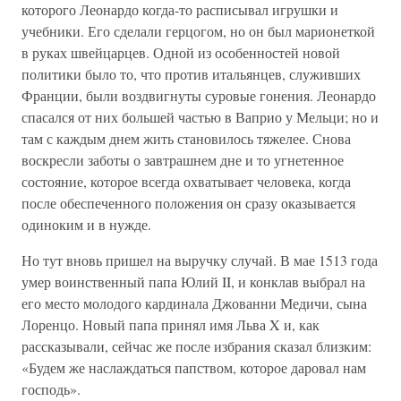
которого Леонардо когда-то расписывал игрушки и
учебники. Его сделали герцогом, но он был марионеткой
в руках швейцарцев. Одной из особенностей новой
политики было то, что против итальянцев, служивших
Франции, были воздвигнуты суровые гонения. Леонардо
спасался от них большей частью в Ваприо у Мельци; но и
там с каждым днем жить становилось тяжелее. Снова
воскресли заботы о завтрашнем дне и то угнетенное
состояние, которое всегда охватывает человека, когда
после обеспеченного положения он сразу оказывается
одиноким и в нужде.
Но тут вновь пришел на выручку случай. В мае 1513 года
умер воинственный папа Юлий II, и конклав выбрал на
его место молодого кардинала Джованни Медичи, сына
Лоренцо. Новый папа принял имя Льва X и, как
рассказывали, сейчас же после избрания сказал близким:
«Будем же наслаждаться папством, которое даровал нам
господь».