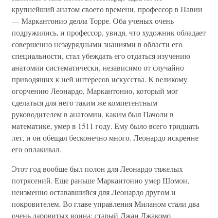
крупнейший анатом своего времени, профессор в Павии
— Маркантонио делла Торре. Оба ученых очень
подружились, и профессор, увидя, что художник обладает
совершенно незаурядными знаниями в области его
специальности, стал убеждать его отдаться изучению
анатомии систематически, независимо от случайно
приводящих к ней интересов искусства. К великому
огорчению Леонардо, Маркантонио, который мог
сделаться для него таким же компетентным
руководителем в анатомии, каким был Пачоли в
математике, умер в 1511 году. Ему было всего тридцать
лет, и он обещал бесконечно много. Леонардо искренне
его оплакивал.
Этот год вообще был полон для Леонардо тяжелых
потрясений. Еще раньше Маркантонио умер Шомон,
неизменно остававшийся для Леонардо другом и
покровителем. Во главе управления Миланом стали два
очень даровитых воина: старый Джан Джакомо