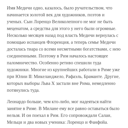
Имя Медичи одно, казалось, было ручательством, что
начинается золотой век для художников, поэтов и
ученых. Сын Лоренцо Великолепного не мог не быть
меценатом, а средства для этого у него были огромные.
Несколько месяцев назад под власть Медичи вернулась с
помощью испанцев Флоренция, а теперь семье Медичи
досталась тиара со всеми несметными богатствами, с нею
соединенными. Поэтому в Рим началось настоящее
паломничество. Особенно ретиво спешили туда
художники. Многие из крупнейших работали в Риме уже
при Юлии II: Микеланджело, Рафаэль, Браманте. Другие,
которых выборы Льва X застали вне Рима, немедленно
потянулись туда.
Леонардо больше, чем кто-либо, мог надеяться найти
занятие в Риме. В Милане ему все равно оставаться было
нельзя. И он поехал в Рим. Его сопровождали Салаи,
Мельци и два новых ученика: Лоренцо и Фанфойа.