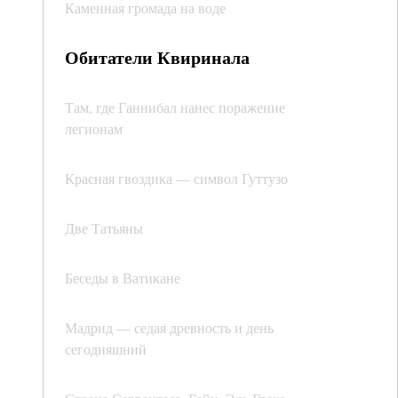
Каменная громада на воде
Обитатели Квиринала
Там, где Ганнибал нанес поражение
легионам
Красная гвоздика — символ Гуттузо
Две Татьяны
Беседы в Ватикане
Мадрид — седая древность и день
сегодняшний