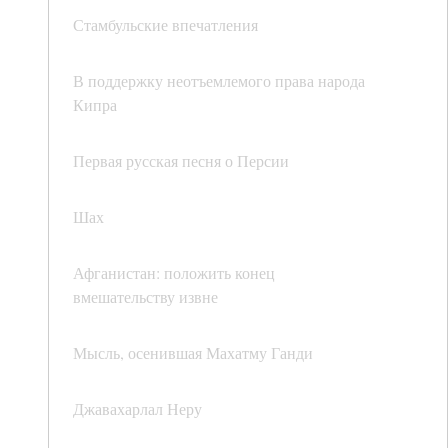
Стамбульские впечатления
В поддержку неотъемлемого права народа
Кипра
Первая русская песня о Персии
Шах
Афганистан: положить конец
вмешательству извне
Мысль, осенившая Махатму Ганди
Джавахарлал Неру