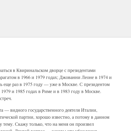
чаться в Квиринальском дворце с президентами
агатом в 1966 и 1979 годах; Джованни Леоне в 1974 и
сь еще раз в 1975 году — уже в Москве. С президентом
1979 и 1985 годах в Риме и в 1983 году в Москве.
стреч.
та — видного государственного деятеля Италии,
тической партии, хорошо известно, а потому в данном
у тему. Скажу только, что на меня он произвел
ждений. Другой вопрос — каковы эти убеждения.