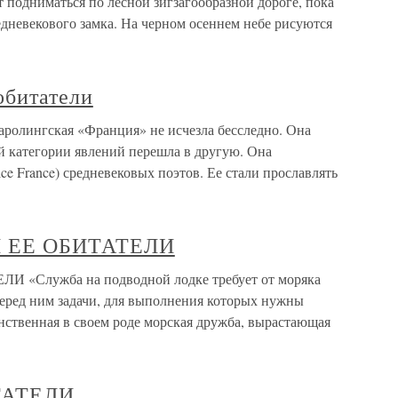
 подниматься по лесной зигзагообразной дороге, пока
едневекового замка. На черном осеннем небе рисуются
обитатели
аролингская «Франция» не исчезла бесследно. Она
й категории явлений перешла в другую. Она
e France) средневековых поэтов. Ее стали прославлять
И ЕЕ ОБИТАТЕЛИ
«Служба на подводной лодке требует от моряка
перед ним задачи, для выполнения которых нужны
нственная в своем роде морская дружба, вырастающая
ТАТЕЛИ