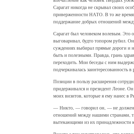
Сарагат никогда не скрывал своих осо
приверженности НАТО. В то же время 
поддержание добрых отношений межд
Сарагат был человеком волевым. Это о
выговаривал, будто топором рубил. Он
суждениях выбирал прямые дороги и не
быть и полезными. Правда, грань здра
переходить. Мои беседы с ним выдержи
подчеркивалась заинтересованность в 
Позиции в пользу расширения сотрудн
придерживался и президент Леоне. Он 
моих визитов, которые я ему нанес в Р
— Никто, — говорил он, — не должен 
отношений между нашими странами, та
вытекающими из их принадлежности к
Вместе с тем чувствовалось, что вопр