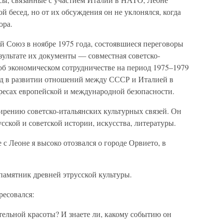
ой бесед, но от их обсуждения он не уклонялся, когда
ора.
 Союз в ноябре 1975 года, состоявшиеся переговоры
зультате их документы — совместная советско-
об экономическом сотрудничестве на период 1975–1979
д в развитии отношений между СССР и Италией в
ересах европейской и международной безопасности.
ирению советско-итальянских культурных связей. Он
сской и советской истории, искусства, литературы.
с Леоне я высоко отозвался о городе Орвието, в
амятник древней этрусской культуры.
ресовался:
ельной красоты? И знаете ли, какому событию он