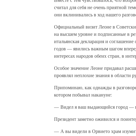
считал для себя не очень приятной тем
они вклинивались в ход нашего разгов
Официальный визит Леоне в Советский
на высшем уровне и подписанные в ре
итальянская декларация и соглашение 
годов — явились важным шагом впере
интересах народов обеих стран, в инт
Особое значение Леоне придавал расш
проявлял неплохие знания в области ру
Припоминаю, как однажды в разговоре 
котором побывал накануне:
— Видел я ваш выдающийся город — п
Президент заметно оживился и поинте
— А вы видели в Орвието храм изумит