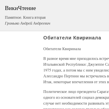
ВикиЧтение
Памятное. Книга вторая
Громыко Андрей Андреевич
Обитатели Квиринала
Обитатели Квиринала
В разное время мне приходилось встре
Итальянской Республики: Джузеппе Сар
1975 годах, а потом мы с ним увидели
Алессандро Пертини мы встречались в 
Итак, некоторые впечатления от этих в
Политическое лицо президента Сарага
одного из основателей социал-демокра
случае нет необходимости развивать эт
впечатление как человек твердых убе