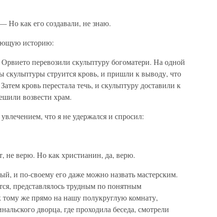
— Но как его создавали, не знаю.
дующую историю:
 Орвието перевозили скульптуру богоматери. На одной
ны скульптуры струится кровь, и пришли к выводу, что
Затем кровь перестала течь, и скульптуру доставили к
решили возвести храм.
 увлечением, что я не удержался и спросил:
, не верю. Но как христианин, да, верю.
ый, и по-своему его даже можно назвать мастерским.
ется, представлялось трудным по понятным
к тому же прямо на нашу полукруглую комнату,
альского дворца, где проходила беседа, смотрели