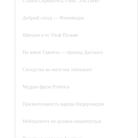
Страна Сервантеса, Гойи, Эль Греко
Добрый сосед — Финляндия
Швеция и ее Улоф Пальме
На земле Гамлета — принца Датского
Соседство ко многому обязывает
Мудрая фраза Рубенса
Признательность народа Нидерландов
Нейтралитет не должен пошатнуться