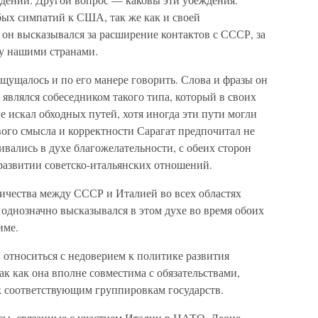
бых симпатий к США, так же как и своей
он высказывался за расширение контактов с СССР, за
у нашими странами.
щущалось и по его манере говорить. Слова и фразы он
 являлся собеседником такого типа, который в своих
 искал обходных путей, хотя иногда эти пути могли
вого смысла и корректности Сарагат предпочитал не
вались в духе благожелательности, с обеих сторон
развитии советско-итальянских отношений.
ичества между СССР и Италией во всех областях
однозначно высказывался в этом духе во время обоих
име.
относиться с недоверием к политике развития
к как она вполне совместима с обязательствами,
 соответствующим группировкам государств.
осы, связанные с участием Италии в НАТО, Леоне