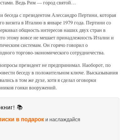
естами. Ведь Рим — город святой…
и беседа с президентом Алессандро Пертини, которая
го визита в Италию в январе 1979 года. Пертини со
еркивал общность интересов наших двух стран в
 что этому вовсе не мешает принадлежность Италии и
ическим системам. Он горячо говорил о
дного торгово-экономического сотрудничества.
опросы президент не предпринимал. Наоборот, по
провести беседу в положительном ключе. Высказывания
ались в том же духе, хотя я сделал оговорки
ников гонки вооружений.
книг! 📚
писки в подарок
и наслаждайся