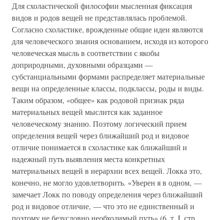
Для схоластической философии мысленная фиксация
видов и родов вещей не представлялась проблемой.
Согласно схоластике, врожденные общие идеи являются
для человеческого знания основанием, исходя из которого
человеческая мысль в соответствии с якобы
доприродными, духовными образцами —
субстанциальными формами распределяет материальные
вещи на определенные классы, подклассы, роды и виды.
Таким образом, «общее» как родовой признак ряда
материальных вещей мыслится как заданное
человеческому знанию. Поэтому логический прием
определения вещей через ближайший род и видовое
отличие понимается в схоластике как ближайший и
надежный путь выявления места конкретных
материальных вещей в иерархии всех вещей. Локка это,
конечно, не могло удовлетворить. «Уверен я в одном, —
замечает Локк по поводу определения через ближайший
род и видовое отличие, — что это не единственный и
поэтому не безусловно необходимый путь» (6, т. I, стр.