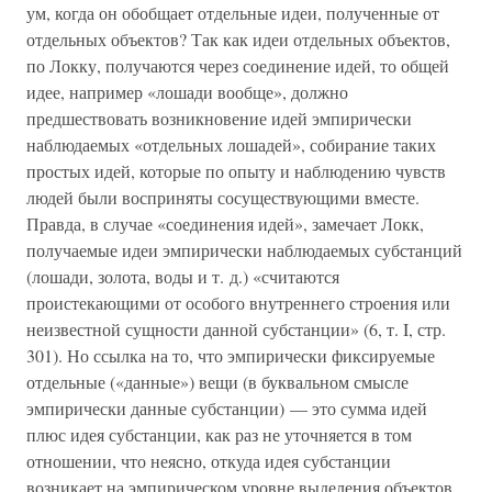
ум, когда он обобщает отдельные идеи, полученные от
отдельных объектов? Так как идеи отдельных объектов,
по Локку, получаются через соединение идей, то общей
идее, например «лошади вообще», должно
предшествовать возникновение идей эмпирически
наблюдаемых «отдельных лошадей», собирание таких
простых идей, которые по опыту и наблюдению чувств
людей были восприняты сосуществующими вместе.
Правда, в случае «соединения идей», замечает Локк,
получаемые идеи эмпирически наблюдаемых субстанций
(лошади, золота, воды и т. д.) «считаются
проистекающими от особого внутреннего строения или
неизвестной сущности данной субстанции» (6, т. I, стр.
301). Но ссылка на то, что эмпирически фиксируемые
отдельные («данные») вещи (в буквальном смысле
эмпирически данные субстанции) — это сумма идей
плюс идея субстанции, как раз не уточняется в том
отношении, что неясно, откуда идея субстанции
возникает на эмпирическом уровне выделения объектов.