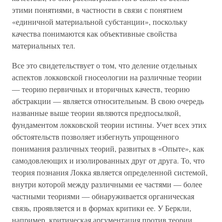
этими понятиями, в частности в связи с понятием
«единичной материальной субстанции», поскольку
качества понимаются как объективные свойства
материальных тел.
Все это свидетельствует о том, что деление отдельных
аспектов локковской гносеологии на различные теории
— теорию первичных и вторичных качеств, теорию
абстракции — является относительным. В свою очередь
названные выше теории являются предпосылкой,
фундаментом локковской теории истины. Учет всех этих
обстоятельств позволяет избегнуть упрощенного
понимания различных теорий, развитых в «Опыте», как
самодовлеющих и изолированных друг от друга. То, что
теория познания Локка является определенной системой,
внутри которой между различными ее частями — более
частными теориями — обнаруживается органическая
связь, проявляется и в формах критики ее. У Беркли,
например, критическая аргументация против теории