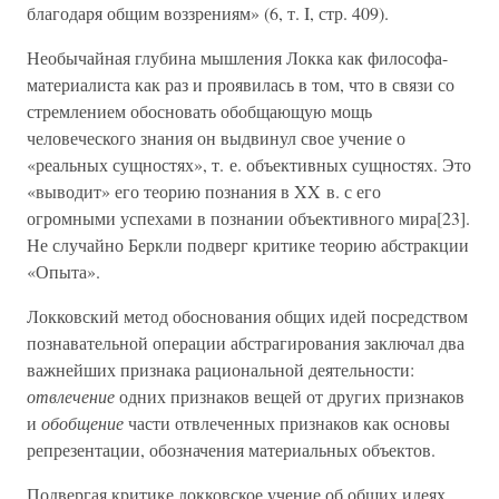
благодаря общим воззрениям» (6, т. I, стр. 409).
Необычайная глубина мышления Локка как философа-
материалиста как раз и проявилась в том, что в связи со
стремлением обосновать обобщающую мощь
человеческого знания он выдвинул свое учение о
«реальных сущностях», т. е. объективных сущностях. Это
«выводит» его теорию познания в XX в. с его
огромными успехами в познании объективного мира[23].
Не случайно Беркли подверг критике теорию абстракции
«Опыта».
Локковский метод обоснования общих идей посредством
познавательной операции абстрагирования заключал два
важнейших признака рациональной деятельности:
отвлечение
одних признаков вещей от других признаков
и
обобщение
части отвлеченных признаков как основы
репрезентации, обозначения материальных объектов.
Подвергая критике локковское учение об общих идеях