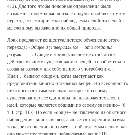
412). Для того чтобы подобные определения были
возможны, необходимо вначале получить «общее» путем
перехода от эмпирически наблюдаемых свойств вещей к
мысленному выражению их общей природы.
Локк предлагает концептуалистское объяснение этого
перехода:
«Общее и универсальное — это создания
разума
. — …Общее и универсальное не относятся к
действительному существованию вещей, а изобретены и
созданы разумом для собственного употребления…
Идеи… бывают общими, когда выступают как
представители многих отдельных вещей. Но всеобщность
не относится к самим вещам, которые по своему
существованию все единичны, не исключая тех слов и
идей, которые являются общими по своему значению» (6,
т. I, стр. 413). Но если «общее» не извлечено из опытного
наблюдения свойств вещей, а является творением разума,
то какое отношение оно имеет к наблюдаемым вещам, как
оно может представлять наблюдаемые вещи? Не