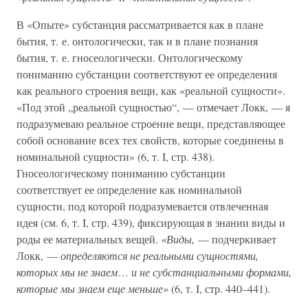
В «Опыте» субстанция рассматривается как в плане
бытия, т. е. онтологически, так и в плане познания
бытия, т. е. гносеологически. Онтологическому
пониманию субстанции соответствуют ее определения
как реального строения вещи, как «реальной сущности».
«Под этой „реальной сущностью“, — отмечает Локк, — я
подразумеваю реальное строение вещи, представляющее
собой основание всех тех свойств, которые соединены в
номинальной сущности» (6, т. I, стр. 438).
Гносеологическому пониманию субстанции
соответствует ее определение как номинальной
сущности, под которой подразумевается отвлеченная
идея (см. 6, т. I, стр. 439), фиксирующая в знании виды и
роды ее материальных вещей.
«Виды,
— подчеркивает
Локк, —
определяются не реальными сущностями,
которых мы не знаем
…
и не субстанциальными формами,
которые мы знаем еще меньше»
(6, т. I, стр. 440–441).