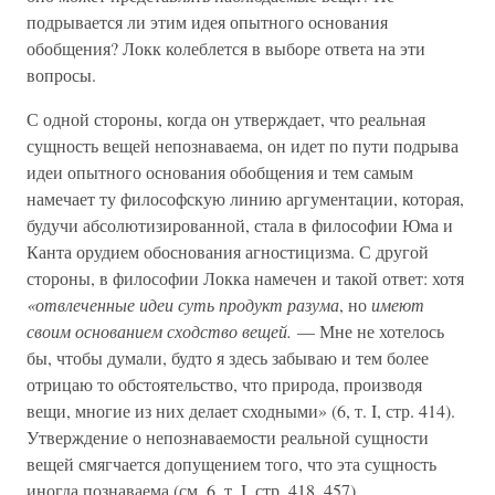
подрывается ли этим идея опытного основания
обобщения? Локк колеблется в выборе ответа на эти
вопросы.
С одной стороны, когда он утверждает, что реальная
сущность вещей непознаваема, он идет по пути подрыва
идеи опытного основания обобщения и тем самым
намечает ту философскую линию аргументации, которая,
будучи абсолютизированной, стала в философии Юма и
Канта орудием обоснования агностицизма. С другой
стороны, в философии Локка намечен и такой ответ: хотя
«отвлеченные идеи суть продукт разума
, но
имеют
своим основанием сходство вещей.
— Мне не хотелось
бы, чтобы думали, будто я здесь забываю и тем более
отрицаю то обстоятельство, что природа, производя
вещи, многие из них делает сходными» (6, т. I, стр. 414).
Утверждение о непознаваемости реальной сущности
вещей смягчается допущением того, что эта сущность
иногда познаваема (см. 6, т. I, стр. 418, 457).