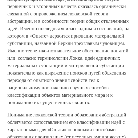
первичных и вторичных качеств оказалась органически
связанной с опровержением локковской теории
абстракции, и в особенности теории общих отвлеченных
идей. Именно последняя явилась одним из оснований, на
котором в «Опыте» держится признание материальной
субстанции, названной Беркли трехглавым чудовищем.
Именно теоретико-познавательное обоснование понятий
или, согласно терминологии Локка, идей единичных
материальных субстанций и материальной субстанции
показательно как выражение поисков путей объяснения
перехода от опытного знания свойств тел к
рациональному постижению научных способов
классификации объектов материального мира и к
пониманию их существенных свойств.
Понимание локковской теории образования абстракций
облегчается сопоставлением его классификации идей с
характерными для «Опыта» основными способами
образования производных (от исходных эмпирических)