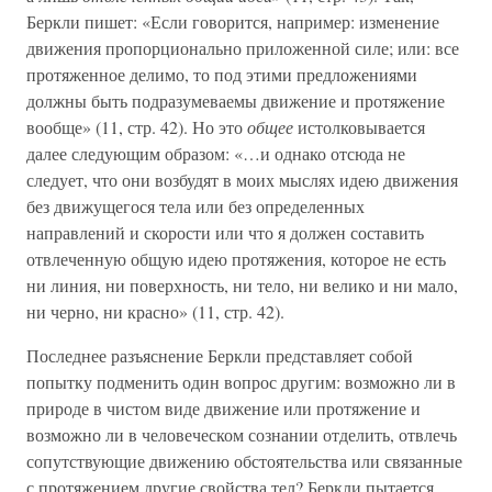
Беркли пишет: «Если говорится, например: изменение
движения пропорционально приложенной силе; или: все
протяженное делимо, то под этими предложениями
должны быть подразумеваемы движение и протяжение
вообще» (11, стр. 42). Но это
общее
истолковывается
далее следующим образом: «…и однако отсюда не
следует, что они возбудят в моих мыслях идею движения
без движущегося тела или без определенных
направлений и скорости или что я должен составить
отвлеченную общую идею протяжения, которое не есть
ни линия, ни поверхность, ни тело, ни велико и ни мало,
ни черно, ни красно» (11, стр. 42).
Последнее разъяснение Беркли представляет собой
попытку подменить один вопрос другим: возможно ли в
природе в чистом виде движение или протяжение и
возможно ли в человеческом сознании отделить, отвлечь
сопутствующие движению обстоятельства или связанные
с протяжением другие свойства тел? Беркли пытается