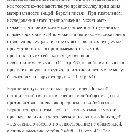
как теоретико-познавательную предпосылку признания
материальности вещей, Беркли писал: «При тщательном
исследовании этого предположения, может быть,
окажется, что оно в конце концов зависит от учения об
отвлеченных идеях
. Ибо может ли быть более тонкая нить
отвлечения, чем различение существования ощущаемых
предметов от их воспринимаемости так, чтобы
представлять их себе, как существующие
невоспринимаемыми?» (11, стр. 63); «в действительности
предмет и ощущение суть одно и то же и потому не могут
быть отвлечены друг от друга» (11, стр. 64).
Беркли выступал не только против идеи Локка об
органической связи «отвлечения» и «обобщения», но и
против «отвлечения» как предпосылки «обобщения».
Беркли говорит о том, что в известном смысле можно
признать наличие в человеческом познании общих идей:
«…я отрицаю абсолютно существование не общих идей,
а лишь
отвлеченных общий идей»
(11, стр. 43). Так,