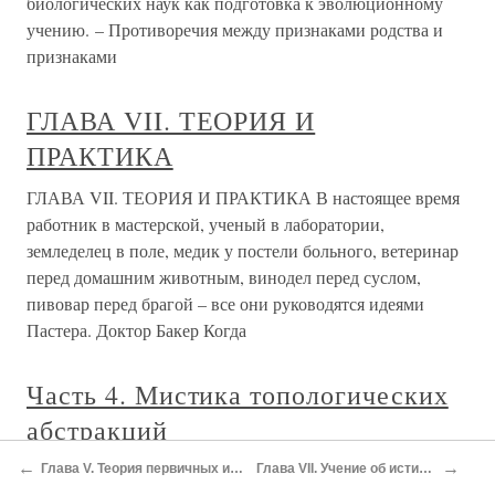
биологических наук как подготовка к эволюционному
учению. – Противоречия между признаками родства и
признаками
ГЛАВА VII. ТЕОРИЯ И
ПРАКТИКА
ГЛАВА VII. ТЕОРИЯ И ПРАКТИКА В настоящее время
работник в мастерской, ученый в лаборатории,
земледелец в поле, медик у постели больного, ветеринар
перед домашним животным, винодел перед суслом,
пивовар перед брагой – все они руководятся идеями
Пастера. Доктор Бакер Когда
Часть 4. Мистика топологических
абстракций
←
→
Часть 4. Мистика топологических абстракций «Глядит ли
Глава V. Теория первичных и вторичных качеств
Глава VII. Учение об истине и видах знания