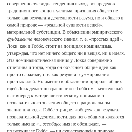
совершенно очевидна тенденция выхода из пределов
традиционного концептуализма, признания общего не
только как результата деятельности разума, но и общего в
самой природе — «реальной сущности вещей»,
материальной субстанции. В объяснении эмпирического
фундамента
человеческого знания, т. е. «простых идей»,
Локк, как и Гоббс, стоит на позициях номинализма,
утверждая, что нет ничего общего ни в вещах, ни в идеях.
Эта номиналистическая линия у Локка совершенно
отчетлива и тогда, когда он объясняет общие идеи как
просто сложные, т. е. как результат суммирования
простых идей. Но именно в объяснении природы общих
идей Локк делает по сравнению с Гоббсом значительный
шаг вперед к материалистическому пониманию
познавательного значения общего в рациональном
знании природы. Гоббс отрицает «общее» как результат
познавательной деятельности, для него общими являются
только имена:
«…всеобщее
имя не обозначает, —
подчеркивает Гоббс, — ни существующей в природе