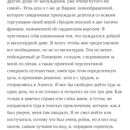
другие души от заблуждения, уже отвергнутого ею
самой». Речь шла о г-же де Варане, новообращенной,
которую священники принуждали делиться со всяким
торгующим своей верой сбродом пенсией в две тысячи
франков, назначенной ей сардинским королем. Я
чувствовал себя униженным тем, что нуждался в доброй
и милосердной даме. Я хотел, чтобы мне предоставляли
все необходимое, но не из милосердия. Тем не менее,
побуждаемый де Понвером, голодом, следовавшим за
мной по пятам, а также приятной перспективой
совершить путешествие, имея при этом определенную
цель, я принимаю решение, хотя и с трудом, и
отправляюсь в Аннеси. Я мог бы свободно дойти туда за
один день, но я не спешил и потратил на это три дня. Как
только я замечал справа или слева замок, я тотчас же
направлялся туда в поисках приключения, которое, как я
был уверен, меня там ожидало. Я не смел войти или
постучаться, потому что был очень робок, но я пел под
окном, самым лучшим на вид, и, порядком охрипнув,