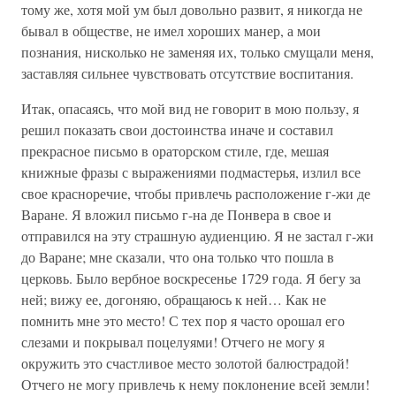
тому же, хотя мой ум был довольно развит, я никогда не
бывал в обществе, не имел хороших манер, а мои
познания, нисколько не заменяя их, только смущали меня,
заставляя сильнее чувствовать отсутствие воспитания.
Итак, опасаясь, что мой вид не говорит в мою пользу, я
решил показать свои достоинства иначе и составил
прекрасное письмо в ораторском стиле, где, мешая
книжные фразы с выражениями подмастерья, излил все
свое красноречие, чтобы привлечь расположение г-жи де
Варане. Я вложил письмо г-на де Понвера в свое и
отправился на эту страшную аудиенцию. Я не застал г-жи
до Варане; мне сказали, что она только что пошла в
церковь. Было вербное воскресенье 1729 года. Я бегу за
ней; вижу ее, догоняю, обращаюсь к ней… Как не
помнить мне это место! С тех пор я часто орошал его
слезами и покрывал поцелуями! Отчего не могу я
окружить это счастливое место золотой балюстрадой!
Отчего не могу привлечь к нему поклонение всей земли!