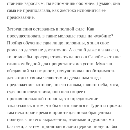
станешь взрослым, ты вспомнишь обо мне». Думаю, она
сама не предполагала, как жестоко исполнится ее
предсказание.
Затруднения оставались в полной силе. Как
просуществовать в такие молодые годы на чужбине?
Пройдя обучение едва ли до половины, я знал свое
ремесло далеко не достаточно. А если б даже и знал его,
то не мог бы просуществовать на него в Савойе – стране,
слишком бедной для процветания искусств. Мужлан,
обедавший за нас двоих, почувствовал необходимость
дать отдых своим челюстям и сделал нам тогда
предложение, которое, по его словам, шло от неба, хотя,
судя по последствиям, оно шло скорее с
противоположной стороны; это предложение
заключалось в том, чтобы я отправился в Турин и прожил
там некоторое время в приюте для новообращенных,
пользуясь, по его выражению, земными и духовными
благами, а затем, принятый в лоно церкви, получил бы