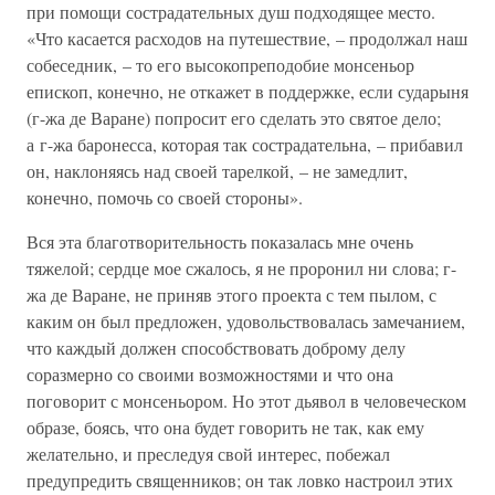
при помощи сострадательных душ подходящее место.
«Что касается расходов на путешествие, – продолжал наш
собеседник, – то его высокопреподобие монсеньор
епископ, конечно, не откажет в поддержке, если сударыня
(г-жа де Варане) попросит его сделать это святое дело;
а г-жа баронесса, которая так сострадательна, – прибавил
он, наклоняясь над своей тарелкой, – не замедлит,
конечно, помочь со своей стороны».
Вся эта благотворительность показалась мне очень
тяжелой; сердце мое сжалось, я не проронил ни слова; г-
жа де Варане, не приняв этого проекта с тем пылом, с
каким он был предложен, удовольствовалась замечанием,
что каждый должен способствовать доброму делу
соразмерно со своими возможностями и что она
поговорит с монсеньором. Но этот дьявол в человеческом
образе, боясь, что она будет говорить не так, как ему
желательно, и преследуя свой интерес, побежал
предупредить священников; он так ловко настроил этих