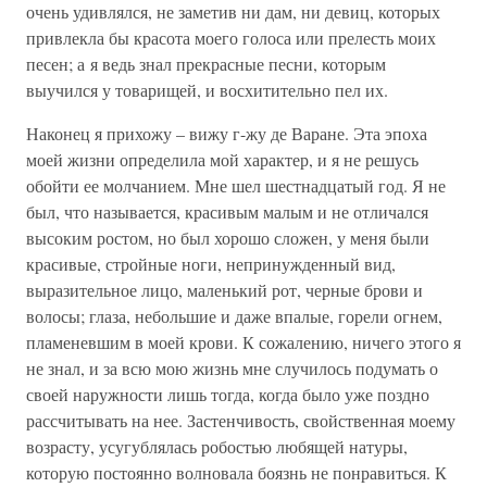
очень удивлялся, не заметив ни дам, ни девиц, которых
привлекла бы красота моего голоса или прелесть моих
песен; а я ведь знал прекрасные песни, которым
выучился у товарищей, и восхитительно пел их.
Наконец я прихожу – вижу г-жу де Варане. Эта эпоха
моей жизни определила мой характер, и я не решусь
обойти ее молчанием. Мне шел шестнадцатый год. Я не
был, что называется, красивым малым и не отличался
высоким ростом, но был хорошо сложен, у меня были
красивые, стройные ноги, непринужденный вид,
выразительное лицо, маленький рот, черные брови и
волосы; глаза, небольшие и даже впалые, горели огнем,
пламеневшим в моей крови. К сожалению, ничего этого я
не знал, и за всю мою жизнь мне случилось подумать о
своей наружности лишь тогда, когда было уже поздно
рассчитывать на нее. Застенчивость, свойственная моему
возрасту, усугублялась робостью любящей натуры,
которую постоянно волновала боязнь не понравиться. К