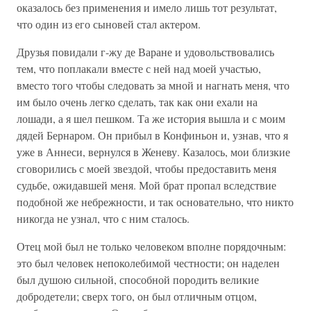
оказалось без применения и имело лишь тот результат,
что один из его сыновей стал актером.
Друзья повидали г-жу де Варане и удовольствовались
тем, что поплакали вместе с ней над моей участью,
вместо того чтобы следовать за мной и нагнать меня, что
им было очень легко сделать, так как они ехали на
лошади, а я шел пешком. Та же история вышла и с моим
дядей Бернаром. Он прибыл в Конфиньон и, узнав, что я
уже в Аннеси, вернулся в Женеву. Казалось, мои близкие
сговорились с моей звездой, чтобы предоставить меня
судьбе, ожидавшей меня. Мой брат пропал вследствие
подобной же небрежности, и так основательно, что никто
никогда не узнал, что с ним сталось.
Отец мой был не только человеком вполне порядочным:
это был человек непоколебимой честности; он наделен
был душою сильной, способной породить великие
добродетели; сверх того, он был отличным отцом,