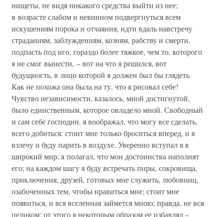
нищеты, не видя никакого средства выйти из нее;
в возрасте слабом и невинном подвергнуться всем
искушениям порока и отчаяния, идти вдаль навстречу
страданиям, заблуждениям, козням, рабству и смерти,
подпасть под иго, гораздо более тяжкое, чем то, которого
я не смог вынести, – вот на что я решился, вот
будущность, в лицо которой я должен был бы глядеть.
Как не похожа она была на ту, что я рисовал себе!
Чувство независимости, казалось, мной достигнутой,
было единственным, которое овладело мной. Свободный
и сам себе господин, я воображал, что могу все сделать,
всего добиться: стоит мне только броситься вперед, и я
взлечу и буду парить в воздухе. Уверенно вступал я в
широкий мир; я полагал, что мои достоинства наполнят
его; на каждом шагу я буду встречать пиры, сокровища,
приключения, друзей, готовых мне служить, любовниц,
озабоченных тем, чтобы нравиться мне; стоит мне
появиться, и вся вселенная займется мною; правда, не вся
целиком: от этого я некоторым образом ее избавлял –