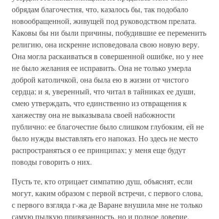
обрядам благочестия, что, казалось бы, так подобало
новообращенной, живущей под руководством прелата.
Каковы бы ни были причины, побудившие ее переменить
религию, она искренне исповедовала свою новую веру.
Она могла раскаиваться в совершенной ошибке, но у нее
не было желания ее исправить. Она не только умерла
доброй католичкой, она была ею в жизни от чистого
сердца; и я, уверенный, что читал в тайниках ее души,
смею утверждать, что единственно из отвращения к
ханжеству она не выказывала своей набожности
публично: ее благочестие было слишком глубоким, ей не
было нужды выставлять его напоказ. Но здесь не место
распространяться о ее принципах; у меня еще будут
поводы говорить о них.
Пусть те, кто отрицает симпатию душ, объяснят, если
могут, каким образом с первой встречи, с первого слова,
с первого взгляда г-жа де Варане внушила мне не только
самую пылкую привязанность, но и полное доверие,