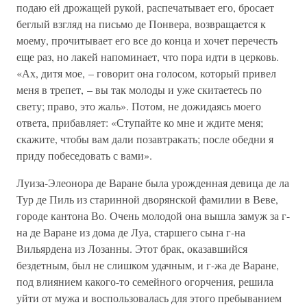
подаю ей дрожащей рукой, распечатывает его, бросает
беглый взгляд на письмо де Понвера, возвращается к
моему, прочитывает его все до конца и хочет перечесть
еще раз, но лакей напоминает, что пора идти в церковь.
«Ах, дитя мое, – говорит она голосом, который привел
меня в трепет, – вы так молоды и уже скитаетесь по
свету; право, это жаль». Потом, не дожидаясь моего
ответа, прибавляет: «Ступайте ко мне и ждите меня;
скажите, чтобы вам дали позавтракать; после обедни я
приду побеседовать с вами».
Луиза-Элеонора де Варане была урожденная девица де ла
Тур де Пиль из старинной дворянской фамилии в Веве,
городе кантона Во. Очень молодой она вышла замуж за г-
на де Варане из дома де Луа, старшего сына г-на
Вильярдена из Лозанны. Этот брак, оказавшийся
бездетным, был не слишком удачным, и г-жа де Варане,
под влиянием какого-то семейного огорчения, решила
уйти от мужа и воспользовалась для этого пребыванием