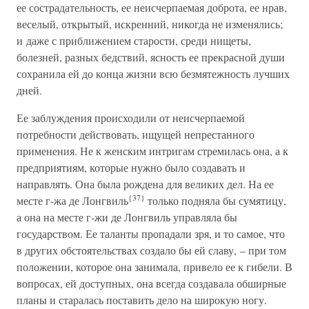
ее сострадательность, ее неисчерпаемая доброта, ее нрав,
веселый, открытый, искренний, никогда не изменялись;
и даже с приближением старости, среди нищеты,
болезней, разных бедствий, ясность ее прекрасной души
сохранила ей до конца жизни всю безмятежность лучших
дней.
Ее заблуждения происходили от неисчерпаемой
потребности действовать, ищущей непрестанного
применения. Не к женским интригам стремилась она, а к
предприятиям, которые нужно было создавать и
направлять. Она была рождена для великих дел. На ее
{37}
месте г-жа де Лонгвиль
только подняла бы сумятицу,
а она на месте г-жи де Лонгвиль управляла бы
государством. Ее таланты пропадали зря, и то самое, что
в других обстоятельствах создало бы ей славу, – при том
положении, которое она занимала, привело ее к гибели. В
вопросах, ей доступных, она всегда создавала обширные
планы и старалась поставить дело на широкую ногу.