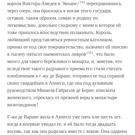
{34}
короля Виктора-Амедея в Эвиане;
переправившись
через озеро, она бросилась к ногам этого государя,
оставив, таким образом, семью и родину по
легкомыслию, довольно сходному с моим и которое ей
тоже пришлось впоследствии оплакивать. Король,
любивший представляться ревностным католиком,
принял ее под свое покровительство, назначил ей пенсию
{35}
в тысячу пятьсот пьемонтских ливров
, что было
много для такого бережливого монарха, и, заметив, что
вследствие такого радушного приема его стали считать
влюбленным в г-жу де Варане, отправил ее под охраной
своих гвардейцев в Аннеси, где она под духовным
руководством Мишеля-Габриэля де Берне, епископа
женевского, отреклась от прежней веры в монастыре
визитандинок!
Г-жа де Варане жила в Аннеси уже пять или шесть лет,
когда я впервые увидал ее, и ей было тогда двадцать
восемь, так как она родилась вместе с веком. Она одарена