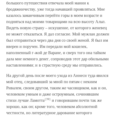
большого путешествия отвечала моей мании к
бродяжничеству, уже тогда начавшей проявляться. Мне
казалось заманчивым перейти горы в моем возрасте и
подняться над моими товарищами на всю высоту Альп.
Видеть новую страну – искушение, от которого женевец
не может отказаться. Я дал согласие. Мой мужлан должен
был отправиться через два дня со своей женой. Я был им
вверен и поручен. Им передали мой кошелек,
наполненный г-жой де Варане, и сверх того она тайком
дала мне немного денег, сопроводив этот дар обильными
наставлениями; и в страстную среду мы отправились.
На другой день после моего ухода из Аннеси туда явился
мой отец, следовавший за мной по пятам с некиим
Ривалем, своим другом, таким же часовщиком, как и он,
человеком умным и даже остроумным, сочинявшим
{39}
стихи лучше Ламотта
и говорившим почти так же
хорошо, как он; кроме того, человеком абсолютной
честности, но литературное дарование которого