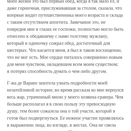
моей жизни это был первый обед, когда я так мало ел, и
даже горничная, прислуживавшая за столом, сказала, что
впервые видит путешественника моего возраста и склада
с таким отсутствием аппетита. Замечание это, не
повредив мне в глазах ее госпожи, полностью могло быть
отнесено к обедавшему с нами толстому мужлану,
который в одиночку сожрал обед, достаточный для
шестерых. Что касается меня, я был в таком восхищении,
что не мог есть. Мое сердце питалось совершенно новым
для меня чувством, овладевшим всем моим существом;
я потерял способность думать о чем-либо другом.
Г-жа де Варане захотела узнать подробности моей
незатейливой истории; во время рассказа ко мне вернулся
весь жар, утраченный мною у моего хозяина-гравера. Чем
больше располагал я в свою пользу эту превосходную
душу, тем более сожалела она о той участи, которой я
готов был подвергнуться. Ее нежное участие проявлялось
в выражении лица, во взгляде, в жестах. Она не смела