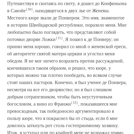
Путешествуя и скитаясь по свету, я дошел до Конфиньона
{30}
в Савойе
, находящегося в двух лье от Женевы.
Местного кюре звали де Понвером. Это имя, знаменитое
в истории Швейцарской республики, поразило меня. Мне
любопытно было поглядеть, что представляют собой
{31}
потомки дворян Ложки
. Я пошел к де Понверу; он
принял меня хорошо, говорил со мной о женевской ереси,
об авторитете святой матери-церкви и угостил меня
обедом. Я не мог ничего возразить против рассуждений,
кончившихся таким образом, и решил, что кюре, у
которых можно так плотно пообедать, во всяком случае
стоят наших пасторов. Конечно, я был ученее де Понвера,
несмотря на все его дворянство; но я был слишком
добрым сотрапезником, чтобы быть неуступчивым
{32}
богословом, а вино из Франжи
, показавшееся мне
превосходным, так победоносно аргументировало в
пользу кюре, что я покраснел бы от стыда, если б мне
довелось заткнуть рот столь гостеприимному хозяину.
Итак, я уступал или по крайней мере не возражал прямо.