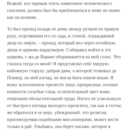
Всякий, кто привык чтить памятники человеческого
спасения, должен был бы приближаться к нему не иначе
как на коленях.
То был проход позади ее дома, между ручьем по правую
руку, отделявшим его от сада, и стеной, ограждавшей
двор по левую, – проход, который вел через потайную
дверь в церковь кордельеров. Собираясь войти в эту
церковь, г-жа де Варане оборачивается на мой голос. Что
сталось тогда со мной! Я представлял себе хмурую,
набожную старуху: добрая дама, о которой толковал де
Понвер, на мой взгляд, не могла быть никем иным. Я
вижу исполненное прелести лицо, прекрасные, полные
нежности голубые глаза, ослепительный цвет кожи,
очертания обольстительной груди. Ничто не ускользнуло
от быстрого взгляда молодого прозелита, так как я тотчас
же обратился в ее веру, убежденный, что религия,
проповедуемая подобными миссионерами, может вести
только в рай. Улыбаясь, она берет письмо, которое я