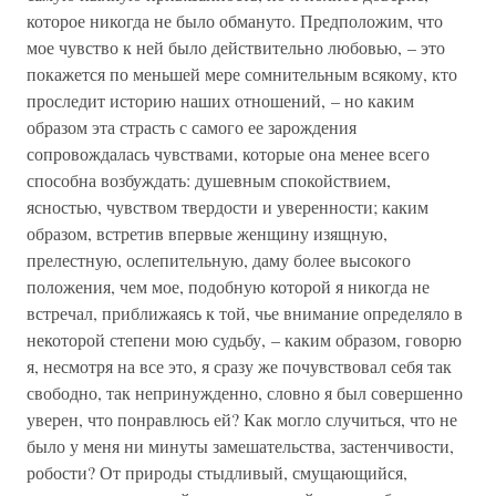
которое никогда не было обмануто. Предположим, что
мое чувство к ней было действительно любовью, – это
покажется по меньшей мере сомнительным всякому, кто
проследит историю наших отношений, – но каким
образом эта страсть с самого ее зарождения
сопровождалась чувствами, которые она менее всего
способна возбуждать: душевным спокойствием,
ясностью, чувством твердости и уверенности; каким
образом, встретив впервые женщину изящную,
прелестную, ослепительную, даму более высокого
положения, чем мое, подобную которой я никогда не
встречал, приближаясь к той, чье внимание определяло в
некоторой степени мою судьбу, – каким образом, говорю
я, несмотря на все это, я сразу же почувствовал себя так
свободно, так непринужденно, словно я был совершенно
уверен, что понравлюсь ей? Как могло случиться, что не
было у меня ни минуты замешательства, застенчивости,
робости? От природы стыдливый, смущающийся,