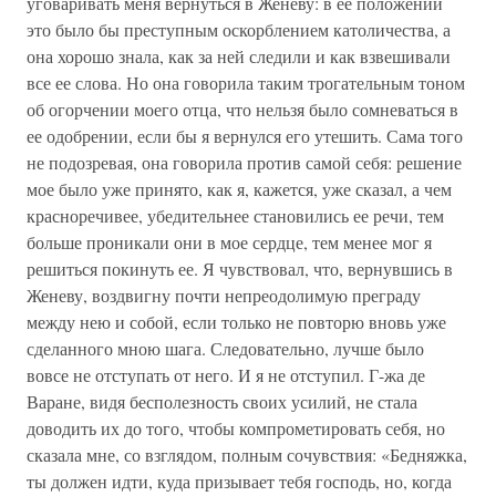
уговаривать меня вернуться в Женеву: в ее положении
это было бы преступным оскорблением католичества, а
она хорошо знала, как за ней следили и как взвешивали
все ее слова. Но она говорила таким трогательным тоном
об огорчении моего отца, что нельзя было сомневаться в
ее одобрении, если бы я вернулся его утешить. Сама того
не подозревая, она говорила против самой себя: решение
мое было уже принято, как я, кажется, уже сказал, а чем
красноречивее, убедительнее становились ее речи, тем
больше проникали они в мое сердце, тем менее мог я
решиться покинуть ее. Я чувствовал, что, вернувшись в
Женеву, воздвигну почти непреодолимую преграду
между нею и собой, если только не повторю вновь уже
сделанного мною шага. Следовательно, лучше было
вовсе не отступать от него. И я не отступил. Г-жа де
Варане, видя бесполезность своих усилий, не стала
доводить их до того, чтобы компрометировать себя, но
сказала мне, со взглядом, полным сочувствия: «Бедняжка,
ты должен идти, куда призывает тебя господь, но, когда