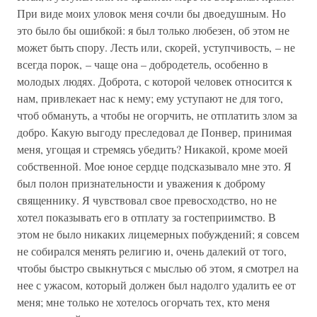
При виде моих уловок меня сочли бы двоедушным. Но
это было бы ошибкой: я был только любезен, об этом не
может быть спору. Лесть или, скорей, уступчивость, – не
всегда порок, – чаще она – добродетель, особенно в
молодых людях. Доброта, с которой человек относится к
нам, привлекает нас к нему; ему уступают не для того,
чтоб обмануть, а чтобы не огорчить, не отплатить злом за
добро. Какую выгоду преследовал де Понвер, принимая
меня, угощая и стремясь убедить? Никакой, кроме моей
собственной. Мое юное сердце подсказывало мне это. Я
был полон признательности и уважения к доброму
священнику. Я чувствовал свое превосходство, но не
хотел показывать его в отплату за гостеприимство. В
этом не было никаких лицемерных побуждений; я совсем
не собирался менять религию и, очень далекий от того,
чтобы быстро свыкнуться с мыслью об этом, я смотрел на
нее с ужасом, который должен был надолго удалить ее от
меня; мне только не хотелось огорчать тех, кто меня