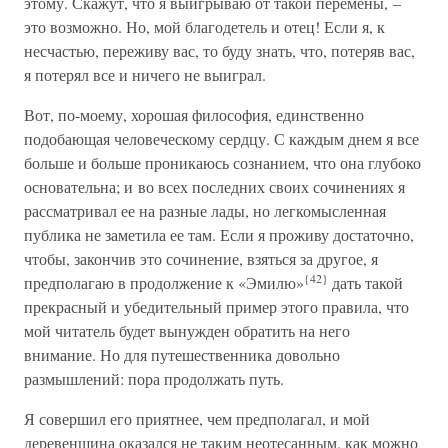
этому. Скажут, что я выигрываю от такой перемены, –
это возможно. Но, мой благодетель и отец! Если я, к
несчастью, переживу вас, то буду знать, что, потеряв вас,
я потерял все и ничего не выиграл.
Вот, по-моему, хорошая философия, единственно
подобающая человеческому сердцу. С каждым днем я все
больше и больше проникаюсь сознанием, что она глубоко
основательна; и во всех последних своих сочинениях я
рассматривал ее на разные лады, но легкомысленная
публика не заметила ее там. Если я проживу достаточно,
чтобы, закончив это сочинение, взяться за другое, я
{42}
предполагаю в продолжение к «Эмилю»
дать такой
прекрасный и убедительный пример этого правила, что
мой читатель будет вынужден обратить на него
внимание. Но для путешественника довольно
размышлений: пора продолжать путь.
Я совершил его приятнее, чем предполагал, и мой
деревенщина оказался не таким неотесанным, как можно