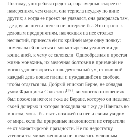
Поэтому, употребляя средства, соразмерные скорее ее
намерениям, чем силам, она терпела неудачу по вине
других; а когда ее проект не удавался, она разорялась там,
где другие почти ничего не потеряли бы. Эта страсть к
деловым предприятиям, навлекшая на нее столько
несчастий, принесла ей по крайней мере одну пользу:
помешала ей остаться в монастырском уединении до
конца дней, к чему ее склоняли. Однообразная и простая
жизнь монахинь, их мелочная болтовня в приемной не
могли удовлетворить столь деятельный ум, строивший
каждый день новые планы и нуждавшийся в свободе,
чтобы отдаться им. Добрый епископ Берне, не обладая
{38}
умом Франциска Сальского
, во многих отношениях
был похож на него; и г-жа де Варане, которую он называл
своей дочерью и которая походила на г-жу де Шанталь во
многом, могла бы стать похожей на нее и своим уходом
от мира, если бы природные наклонности не отвратили
ее от монастырской праздности. Не по недостатку
усердия эта милая женщина не предалась мелочным