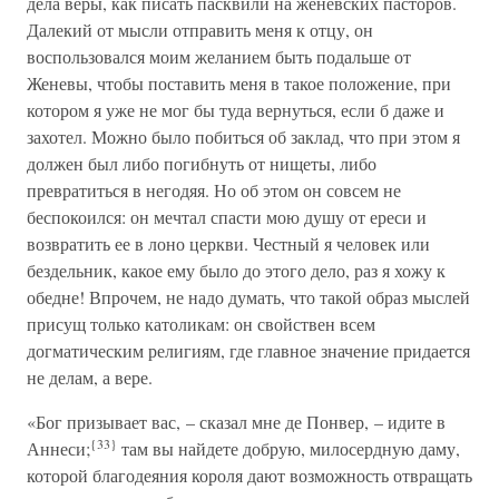
дела веры, как писать пасквили на женевских пасторов.
Далекий от мысли отправить меня к отцу, он
воспользовался моим желанием быть подальше от
Женевы, чтобы поставить меня в такое положение, при
котором я уже не мог бы туда вернуться, если б даже и
захотел. Можно было побиться об заклад, что при этом я
должен был либо погибнуть от нищеты, либо
превратиться в негодяя. Но об этом он совсем не
беспокоился: он мечтал спасти мою душу от ереси и
возвратить ее в лоно церкви. Честный я человек или
бездельник, какое ему было до этого дело, раз я хожу к
обедне! Впрочем, не надо думать, что такой образ мыслей
присущ только католикам: он свойствен всем
догматическим религиям, где главное значение придается
не делам, а вере.
«Бог призывает вас, – сказал мне де Понвер, – идите в
{33}
Аннеси;
там вы найдете добрую, милосердную даму,
которой благодеяния короля дают возможность отвращать