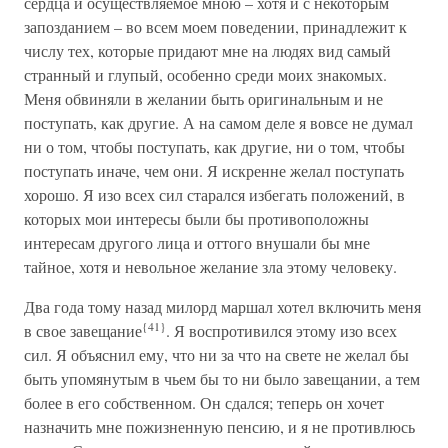
сердца и осуществляемое мною – хотя и с некоторым
запозданием – во всем моем поведении, принадлежит к
числу тех, которые придают мне на людях вид самый
странный и глупый, особенно среди моих знакомых.
Меня обвиняли в желании быть оригинальным и не
поступать, как другие. А на самом деле я вовсе не думал
ни о том, чтобы поступать, как другие, ни о том, чтобы
поступать иначе, чем они. Я искренне желал поступать
хорошо. Я изо всех сил старался избегать положений, в
которых мои интересы были бы противоположны
интересам другого лица и оттого внушали бы мне
тайное, хотя и невольное желание зла этому человеку.
Два года тому назад милорд маршал хотел включить меня
{41}
в свое завещание
. Я воспротивился этому изо всех
сил. Я объяснил ему, что ни за что на свете не желал бы
быть упомянутым в чьем бы то ни было завещании, а тем
более в его собственном. Он сдался; теперь он хочет
назначить мне пожизненную пенсию, и я не противлюсь