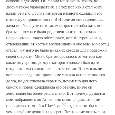
особенно для меня. Он любил меня очень нежно, но
любил также удовольствия, а с тех пор как я стал жить
вдали от него, другие интересы немного охладили его
отцовскую привязанность. В Нионе он снова женился,
жена его была уже не в таком возрасте, чтобы дать мне
братьев, но у нее были родственники; и это создавало
новую семью, новую обстановку, новый строй жизни,
отвлекавший от частых воспоминаний обо мне. Мой отец
старел, и у него не было никаких средств для поддержки
своей старости. Мне с братом досталось от матери кое-
какое имущество, доход с которого должен был идти
отцу, пока мы находились в отсутствии. Эта мысль не
вставала перед ним прямо и не мешала исполнению его
долга, но действовала скрытно, незаметно для него
самого и порой сдерживала его рвение, иначе он
действовал бы более решительно. Вот почему, думается
мне, добравшись до Аннеси по моим следам, отец не
{40}
последовал за мной в Шамбери
, где настиг бы меня, в
чем в глубине души был уверен. Вот почему опять-таки,