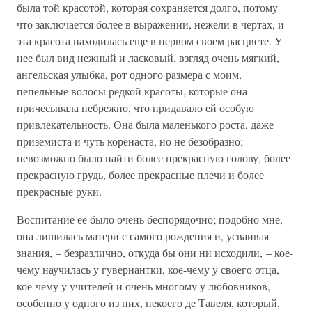
была той красотой, которая сохраняется долго, потому
что заключается более в выражении, нежели в чертах, и
эта красота находилась еще в первом своем расцвете. У
нее был вид нежный и ласковый, взгляд очень мягкий,
ангельская улыбка, рот одного размера с моим,
пепельные волосы редкой красоты, которые она
причесывала небрежно, что придавало ей особую
привлекательность. Она была маленького роста, даже
приземиста и чуть коренаста, но не безобразно;
невозможно было найти более прекрасную голову, более
прекрасную грудь, более прекрасные плечи и более
прекрасные руки.
Воспитание ее было очень беспорядочно; подобно мне,
она лишилась матери с самого рождения и, усваивая
знания, – безразлично, откуда бы они ни исходили, – кое-
чему научилась у гувернантки, кое-чему у своего отца,
кое-чему у учителей и очень многому у любовников,
особенно у одного из них, некоего де Тавеля, который,