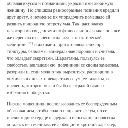
обладая вкусом и познаниями, украсил ими любимую
женщину. Но слишком разнообразные познания вредили
друг другу, а неуменье их упорядочить помешало ей
развить природную остроту ума. Так, располагая
некоторыми сведениями по философии и физике, она все
же переняла от своего отца вкус к практической
{36}
медицине
и алхимии: приготовляла эликсиры,
тинктуры, бальзамы, минеральные порошки и считала,
что обладает секретами. Шарлатаны, пользуясь ее
слабостью, завладели ею, подчинили ее своим замыслам,
разорили и, если можно так выразиться, растворили в
химических печах и лекарствах ее ум, ее таланты, ее
прелесть, которые могли бы быть отрадой самого
избранного общества.
Низкие мошенники воспользовались ее беспорядочным
образованием, чтобы ложно направить ее ум, но ее
превосходное сердце выдержало испытание и навсегда
осталось неизменным: ее любящий и кроткий характер,