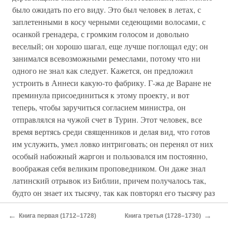
было ожидать по его виду. Это был человек в летах, с
заплетенными в косу черными седеющими волосами, с
осанкой гренадера, с громким голосом и довольно
веселый; он хорошо шагал, еще лучше поглощал еду; он
занимался всевозможными ремеслами, потому что ни
одного не знал как следует. Кажется, он предложил
устроить в Аннеси какую-то фабрику. Г-жа де Варане не
преминула присоединиться к этому проекту, и вот
теперь, чтобы заручиться согласием министра, он
отправлялся на чужой счет в Турин. Этот человек, все
время вертясь среди священников и делая вид, что готов
им услужить, умел ловко интриговать; он перенял от них
особый набожный жаргон и пользовался им постоянно,
воображая себя великим проповедником. Он даже знал
латинский отрывок из Библии, причем получалось так,
будто он знает их тысячу, так как повторял его тысячу раз
в день. Он редко нуждался в деньгах, когда знал, что они
←
→
имеются в кошельке у другого; впрочем, он был скорее
Книга первая (1712–1728)
Книга третья (1728–1730)