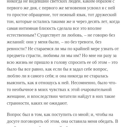
никогда не видевший светских людей, каким образом с
первого же дня, с первого же мгновения усвоил я с ней
то простое обращение, тот нежный язык, тот дружеский
тон, которые остались такими же и через десять лет, когда
самая интимная близость сделала все это вполне
естественным? Существует ли любовь, – не говорю без
желаний: они у меня были, – но без тревоги, без
ревности? Не стараемся ли мы по крайней мере узнать от
предмета страсти, любимы ли мы им? Но мне ни разу за
всю жизнь не пришло в голову спросить ее об этом – это
было бы все равно, как если бы я задал себе вопрос,
люблю ли я самого себя; и она никогда не старалась
выяснить, как я отношусь к ней. Несомненно, было что-
то необычное в моих чувствах к этой очаровательной
женщине, и впоследствии читатели найдут в них такие
странности, каких не ожидают.
Вопрос был в том, как поступить со мной; и, чтобы на
досуге поговорить об этом, она оставила меня обедать. В