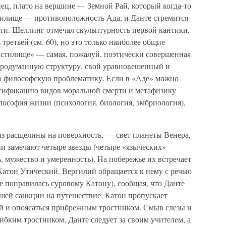
нец, плато на вершине — Земной Рай, который когда-то
тилище — противоположность Ада, и Данте стремится
сти. Шеллинг отмечал скульптурность первой кантики,
ретьей (см. 60), но это только наиболее общие
истилище» — самая, пожалуй, поэтически совершенная
продуманную структуру, свой уравновешенный и
ю философскую проблематику. Если в «Аде» можно
ссификацию видов моральной смерти и метафизику
ософия жизни (психология, биология, эмбриология),
из расщелины на поверхность, — свет планеты Венера,
ни замечают четыре звезды (четыре «языческих»
, мужество и умеренность). На побережье их встречает
атон Утический. Вергилий обращается к нему с речью
 понравилась суровому Катону), сообщая, что Данте
ысшей санкции на путешествие, Катон пропускает
ой и опоясаться прибрежным тростником. Смыв слезы и
ибким тростником, Данте следует за своим учителем, а