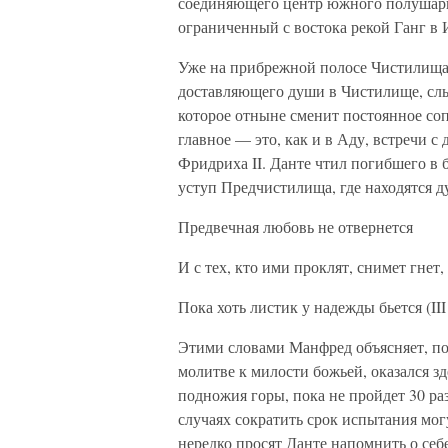
соединяющего центр южного полушари
ограниченный с востока рекой Ганг в И
Уже на прибрежной полосе Чистилища 
доставляющего души в Чистилище, слыш
которое отныне сменит постоянное со
главное — это, как и в Аду, встречи 
Фридриха II. Данте чтил погибшего в 
уступ Предчистилища, где находятся 
Предвечная любовь не отвернется
И с тех, кто ими проклят, снимет гнет,
Пока хоть листик у надежды бьется (III
Этими словами Манфред объясняет, по
молитве к милости божьей, оказался зде
подножия горы, пока не пройдет 30 раз
случаях сократить срок испытания мо
нередко просят Данте напомнить о се