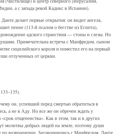
я (Чистилище) и центр северного (Иерусалим,
ндии, а с запада рекой Кадикс в Испании).
Данте делает первые открытия: он видит ангела,
ит пение (113-й псалом о бегстве из Египта),
провождение адского странствия — стоны и слезы. Но
с душами. Примечательна встреча с Манфредом, сыном
битве сицилийского короля и поместил его на первый
души отлученных от церкви.
 133–135).
чему он, успевший перед смертью обратиться в
сь, а не в Аду. Но все же он обречен ждать у
 «срок отщепенства». Как в этом, так и в других
гут молитвы добрых людей на земле, поэтому души
бе по возвращении. Заговорившись с Манфредом, Данте