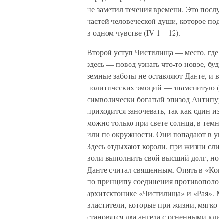
не заметил течения времени. Это посл
частей человеческой души, которое по
в одном чувстве (IV 1—12).
Второй уступ Чистилища — место, где 
здесь — повод узнать что-то новое, б
земные заботы не оставляют Данте, и 
политических эмоций — знаменитую ф
символически богатый эпизод Антипур
приходится заночевать, так как один и
можно только при свете солнца, в тем
или по окружности. Они попадают в 
Здесь отдыхают короли, при жизни сл
воли выполнить свой высший долг, но в
Данте считал священным. Опять в «Ко
по принципу соединения противополож
архитектонике «Чистилища» и «Рая». 
властители, которые при жизни, мягко
становятся два ангела с огненными кл