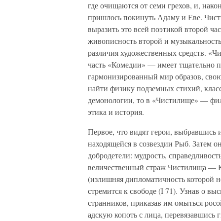
где очищаются от семи грехов, и, нако
пришлось покинуть Адаму и Еве. Чис
выразить это всей поэтикой второй ча
живописность второй и музыкальность т
различия художественных средств. «Ч
часть «Комедии» — имеет тщательно 
гармонизированный мир образов, сво
найти физику подземных стихий, кла
демонологии, то в «Чистилище» — фил
этика и история.
Первое, что видят герои, выбравшись 
находящейся в созвездии Рыб. Затем о
добродетели: мудрость, справедливость
величественный страж Чистилища — К
(излишняя дипломатичность которой не
стремится к свободе (I 71). Узнав о в
странников, приказав им омыться рос
адскую копоть с лица, перевязавшись г