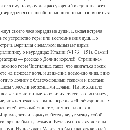
ужило ему поводом для рассуждений о единстве всех
дтверждается ее способностью полностью раствориться
ждут своего часа нерадивые души. Каждая встреча
удь то устройство горы или воспоминания душ. Но
встреча Вергилия с земляком вызывает взрыв
илиппику о неурядицах Италии (VI 76—151). Самый
гатория — рассказ о Долине королей. Странникам
з законов горы Чистилища таков, что двигаться вверх
ноте же исчезает воля, и движение возможно лишь вниз
уютную долину с благоухающими травами и цветами.
ишком увлеченные земными делами. Им не хватило
се же это истинные короли; их статус, как мы знаем,
медии» встречается группа персонажей, объединенных
ностей, который станет одним из главных в
Мирную, хотя и горькую, беседу ведут между собой
 говоря, не были друзьями. Вечером по краям долины
инками. Их посылает Мария, чтобы охранять королей