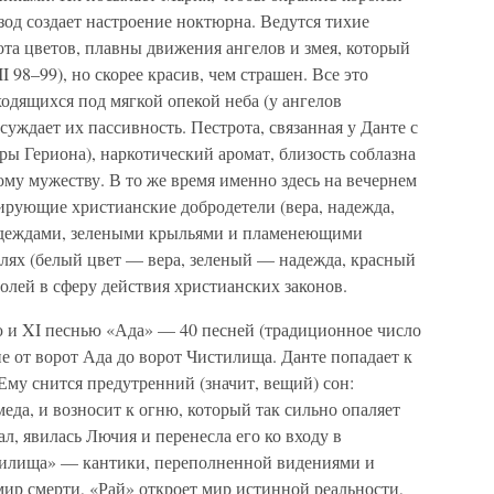
зод создает настроение ноктюрна. Ведутся тихие
ота цветов, плавны движения ангелов и змея, который
I 98–99), но скорее красив, чем страшен. Все это
ходящихся под мягкой опекой неба (у ангелов
суждает их пассивность. Пестрота, связанная у Данте с
ы Гериона), наркотический аромат, близость соблазна
ому мужеству. В то же время именно здесь на вечернем
ирующие христианские добродетели (вера, надежда,
 одеждами, зелеными крыльями и пламенеющими
лях (белый цвет — вера, зеленый — надежда, красный
олей в сферу действия христианских законов.
 и XI песнью «Ада» — 40 песней (традиционное число
е от ворот Ада до ворот Чистилища. Данте попадает к
му снится предутренний (значит, вещий) сон:
меда, и возносит к огню, который так сильно опаляет
ал, явилась Лючия и перенесла его ко входу в
тилища» — кантики, переполненной видениями и
ир смерти, «Рай» откроет мир истинной реальности,