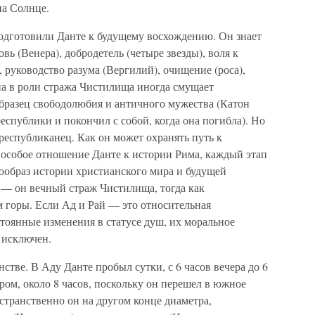
на Солнце.
одготовили Данте к будущему восхождению. Он знает
вь (Венера), добродетель (четыре звезды), воля к
, руководство разума (Вергилий), очищение (роса),
на в роли стража Чистилища иногда смущает
образец свободолюбия и античного мужества (Катон
спублики и покончил с собой, когда она погибла). Но
республиканец. Как он может охранять путь к
 особое отношение Данте к истории Рима, каждый этап
рообраз истории христианского мира и будущей
 — он вечный страж Чистилища, тогда как
 горы. Если Ад и Рай — это относительная
тоянные изменения в статусе душ, их моральное
а исключен.
стве. В Аду Данте пробыл сутки, с 6 часов вечера до 6
ром, около 8 часов, поскольку он перешел в южное
странственно он на другом конце диаметра,