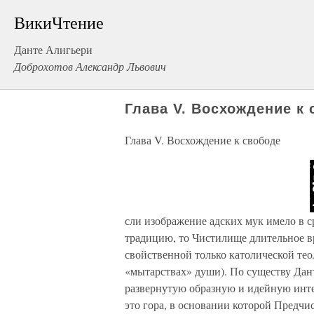
ВикиЧтение
Данте Алигьери
Доброхотов Александр Львович
Глава V. Восхождение к
Глава V. Восхождение к свободе
сли изображение адских мук имело в 
традицию, то Чистилище длительное в
свойственной только католической тео
«мытарствах» души). По существу Дант
развернутую образную и идейную инт
это гора, в основании которой Предчи