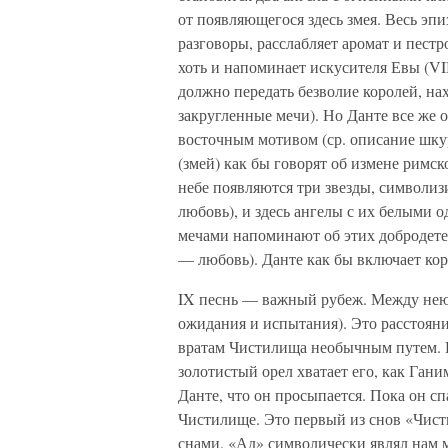
от появляющегося здесь змея. Весь эпи
разговоры, расслабляет аромат и пестр
хоть и напоминает искусителя Евы (VII
должно передать безволие королей, на
закругленные мечи). Но Данте все же о
восточным мотивом (ср. описание шкур
(змей) как бы говорят об измене римск
небе появляются три звезды, символиз
любовь), и здесь ангелы с их белыми
мечами напоминают об этих добродете
— любовь). Данте как бы включает кор
IX песнь — важный рубеж. Между нею
ожидания и испытания). Это расстояни
вратам Чистилища необычным путем. Е
золотистый орел хватает его, как Гани
Данте, что он просыпается. Пока он сп
Чистилище. Это первый из снов «Чис
снами. «Ад» символически являл нам м