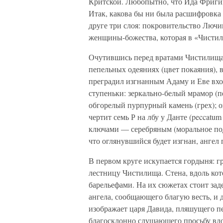
Критской. Любопытно, что Ида Фригий
Итак, какова бы ни была расшифровка 
друге три слоя: покровительство Лючи
женщины-божества, которая в «Чистил
Очутившись перед вратами Чистилища,
пепельных одеяниях (цвет покаяния), 
преградил изгнанным Адаму и Еве вход 
ступеньки: зеркально-белый мрамор (п
обгорелый пурпурный камень (грех); 
чертит семь Р на лбу у Данте (peccatu
ключами — серебряным (моральное под
что оглянувшийся будет изгнан, ангел
В первом круге искупается гордыня: г
лестницу Чистилища. Стена, вдоль ко
барельефами. На их сюжетах стоит за
ангела, сообщающего благую весть, и
изображает царя Давида, пляшущего п
благосклонно слушающего просьбу вдов