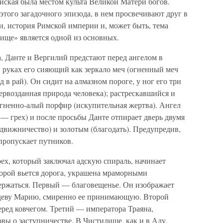
ская была местом культа Великой Матери богов.
этого загадочного эпизода, в нем просвечивают друг в
и, история Римской империи и, может быть, тема
ище» является одной из основных.
 Данте и Вергилий предстают перед ангелом в
в руках его сияющий как зеркало меч (огненный меч
в рай). Он сидит на алмазном пороге, у ног его три
ервозданная природа человека); растрескавшийся и
огненно-алый порфир (искупительная жертва). Ангел
m — грех) и после просьбы Данте отпирает дверь двумя
вижничество) и золотым (благодать). Предупредив,
 пропускает путников.
рех, который заключал адскую спираль, начинает
торой вьется дорога, украшена мраморными
держаться. Первый — благовещенье. Он изображает
 деву Марию, смиренно ее принимающую. Второй
еред ковчегом. Третий — императора Траяна,
ы о заступничестве. В Чистилище, как и в Аду,