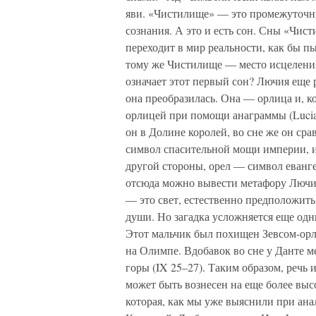
яви. «Чистилище» — это промежуточны
сознания. А это и есть сон. Сны «Чи
переходит в мир реальности, как бы п
тому же Чистилище — место исцеления,
означает этот первый сон? Лючия еще 
она преобразилась. Она — орлица и, ко
орлицей при помощи анаграммы (Lucia, 
он в Долине королей, во сне же он сра
символ спасительной мощи империи, и
другой стороны, орел — символ еванг
отсюда можно вывести метафору Лючии
— это свет, естественно предположить
души. Но загадка усложняется еще од
Этот мальчик был похищен Зевсом-ор
на Олимпе. Вдобавок во сне у Данте 
горы (IX 25–27). Таким образом, речь 
может быть вознесен на еще более вы
которая, как мы уже выяснили при ана