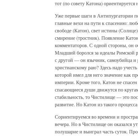
тот (по совету Катона) ориентируется 
Уже первые шаги в Антипургатории п
главные вехи на пути к спасению: любо
свободе (Катон), свет истины (Солнце)
смирение (тростник). Появление Като
комментаторов. С одной стороны, он 
Младший боролся за идеалы Римской ре
с другой — он язычник, самоубийца и 
христианскому раю? Здесь надо учесть
которой имел для него значение как п
империи. Кроме того, Катон не спасен
спасающиеся души движутся по кругам
стабильность, то Чистилище — это пос
развитие. Но Катон из такого процесс
Сориентируемся во времени и простран
вечера. Но в Чистилище он оказался ут
полушарие и выиграл часть суток. Про