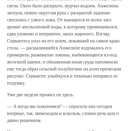
свеча. Окно было раскрыто, журчал водоем. Анжелина
заснула, нежно округлая рука с раскрытой ладонью
свесилась с узкого ложа. От вьющихся ее волос шел
аромат апельсиновой воды, к которому примешивался,
едва уловимо и неприятно, запах жареного. Взгляд
Сервантеса упал на его шлем, лежавший на самом краю
стола, — расшалившейся Анжелине вздумалось его
примерить; рыжеватые локоны, выбивающиеся из-под
железной шапки, и обнаженная юная грудь напомнили
ему тогда образ сельской полубогини на аллегорическом
рисунке. Сервантес улыбнулся и тихонько поправил ее
подушку.
Уже две недели прожил он здесь.
— А когда мы поженимся? — спросила она сегодня
впервые, так, мимоходом и вскользь, словно речь шла о
давно решенном.