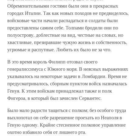
Обременительными гостями были они в прекрасных
городах Италии. Так как новых походов не предвиделось,
войсковые части начали распадаться и солдаты были
предоставлены самим себе. Толпами бродили они по
полуострову, доблестные на вид, честные на словах, но
хвастливые, презиравшие чужую жизнь и собственность,
угрюмые и распутные. Любить их было не за что.
В это время король Филипп отозвал своего
генералиссимуса с Южного моря. В неясных выражениях
указывалось на некоторые задачи в Ломбардии. Время не
предусматривалось, сборным пунктом войск назначалась
Генуя. К этим войскам принадлежал также и полк
Фигероа, в который был зачислен Сервантес.
Было мало радости тащиться с полком; без особого труда
выхлопотал он себе разрешение проехать из Неаполя в
Геную одному. Крайне стесненное полковое управление
охотно избавило себя от лишнего рта.