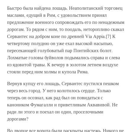
Быстро была найдена лошадь. Неаполитанский торговец
маслами, едущий в Рим, с удовольствием принял
предложение военного сопровождать его по ненадежным
дорогам. То рядом с ним, то поодаль, неторопливо скакал
Сервантес на добром коне по древней Via Appia.[7] К
четвертому полудню он уже ехал высокой насыпью,
пересекающей голубоватый пар Понтийских болот.
Лохматые головы буйволов подымались справа и слева
из ядовитой травы. К вечеру в золотом летнем воздухе
стояли перед ним холмы и купола Рима.
Вернув купцу его лошадь, Сервантес пустился пешком
через весь город. У него колотилось сердце. Только
теперь он осознал, как рад был он повидаться с
каноником Фумагалли и приветливым Аквавивой. Не
ради ли этого и поехал он один, проселочными
дорогами?
Во дворце все ворота были раскрыты настежь. Никого не