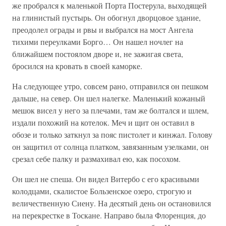
же пробрался к маленькой Порта Постерула, выходящей
на глинистый пустырь. Он обогнул дворцовое здание,
преодолел ограды и рвы и выбрался на мост Ангела
тихими переулками Борго… Он нашел ночлег на
ближайшем постоялом дворе и, не зажигая света,
бросился на кровать в своей каморке.
На следующее утро, совсем рано, отправился он пешком
дальше, на север. Он шел налегке. Маленький кожаный
мешок висел у него за плечами, там же болтался и шлем,
издали похожий на котелок. Меч и щит он оставил в
обозе и только заткнул за пояс пистолет и кинжал. Голову
он защитил от солнца платком, завязанным узелками, он
срезал себе палку и размахивал ею, как посохом.
Он шел не спеша. Он видел Витербо с его красивыми
колодцами, скалистое Бользенское озеро, строгую и
величественную Сиену. На десятый день он остановился
на перекрестке в Тоскане. Направо была Флоренция, до