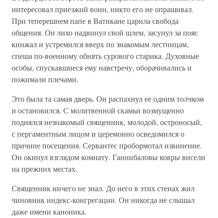
интересовал приезжий воин, никто его не опрашивал.
При теперешнем папе в Ватикане царила свобода
общения. Он лихо надвинул свой шлем, засунул за пояс
кинжал и устремился вверх по знакомым лестницам,
спеша по-военному обнять сурового старика. Духовные
особы, спускавшиеся ему навстречу, оборачивались и
пожимали плечами.
Это была та самая дверь. Он распахнул ее одним толчком
и остановился. С молитвенной скамьи возмущенно
поднялся незнакомый священник, молодой, остроносый,
с пергаментным лицом и церемонно осведомился о
причине посещения. Сервантес пробормотал извинение.
Он окинул взглядом комнату. Ганнибаловы ковры висели
на прежних местах.
Священник ничего не знал. До него в этих стенах жил
чиновник индекс-конгрегации. Он никогда не слышал
даже имени каноника.