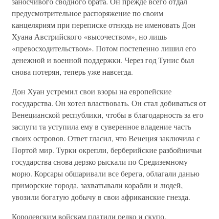
заносчивого сводного брата. Он прежде всего отдал
предусмотрительное распоряжение по своим
канцеляриям при переписке отнюдь не именовать Дон
Хуана Австрийского «высочеством», но лишь
«превосходительством». Потом постепенно лишил его
денежной и военной поддержки. Через год Тунис был
снова потерян, теперь уже навсегда.
Дон Хуан устремил свои взоры на европейские
государства. Он хотел властвовать. Он стал добиваться от
Венецианской республики, чтобы в благодарность за его
заслуги та уступила ему в суверенное владение часть
своих островов. Ответ гласил, что Венеция заключила с
Портой мир. Турки окрепли, берберийские разбойничьи
государства снова дерзко рыскали по Средиземному
морю. Корсары обшаривали все берега, облагали данью
приморские города, захватывали корабли и людей,
увозили богатую добычу в свои африканские гнезда.
Королевским войскам платили редко и скупо.