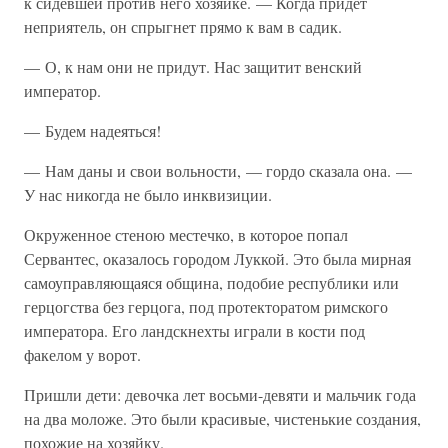
к сидевшей против него хозяйке. — Когда придет
неприятель, он спрыгнет прямо к вам в садик.
— О, к нам они не придут. Нас защитит венский
император.
— Будем надеяться!
— Нам даны и свои вольности, — гордо сказала она. —
У нас никогда не было инквизиции.
Окруженное стеною местечко, в которое попал
Сервантес, оказалось городом Луккой. Это была мирная
самоуправляющаяся община, подобие республики или
герцогства без герцога, под протекторатом римского
императора. Его ландскнехты играли в кости под
факелом у ворот.
Пришли дети: девочка лет восьми-девяти и мальчик года
на два моложе. Это были красивые, чистенькие создания,
похожие на хозяйку.