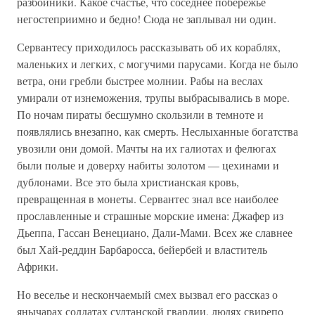
разбойники. Какое счастье, что соседнее побережье
негостеприимно и бедно! Сюда не заплывал ни один.
Сервантесу приходилось рассказывать об их кораблях,
маленьких и легких, с могучими парусами. Когда не было
ветра, они гребли быстрее молнии. Рабы на веслах
умирали от изнеможения, трупы выбрасывались в море.
По ночам пираты бесшумно скользили в темноте и
появлялись внезапно, как смерть. Неслыханные богатства
увозили они домой. Мачты на их галиотах и фелюгах
были полые и доверху набиты золотом — цехинами и
дублонами. Все это была христианская кровь,
превращенная в монеты. Сервантес знал все наиболее
прославленные и страшные морские имена: Джафер из
Дьеппа, Гассан Венециано, Дали-Мами. Всех же славнее
был Хай-реддин Барбаросса, бейербей и властитель
Африки.
Но веселье и нескончаемый смех вызвал его рассказ о
янычарах солдатах султанской гвардии, людях свирепо