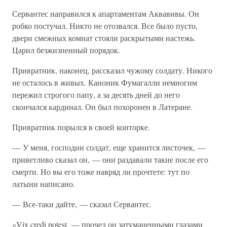
Сервантес направился к апартаментам Аквавивы. Он
робко постучал. Никто не отозвался. Все было пусто,
двери смежных комнат стояли раскрытыми настежь.
Царил безжизненный порядок.
Привратник, наконец, рассказал чужому солдату. Никого
не осталось в живых. Каноник Фумагалли немногим
пережил строгого папу, а за десять дней до него
скончался кардинал. Он был похоронен в Латеране.
Привратник порылся в своей конторке.
— У меня, господин солдат, еще хранится листочек, —
приветливо сказал он, — они раздавали такие после его
смерти. Но вы его тоже навряд ли прочтете: тут по
латыни написано.
— Все-таки дайте, — сказал Сервантес.
«Vix credi potest, — прочел он затуманенными глазами