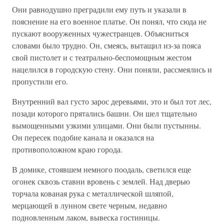
Они равнодушно преградили ему путь и указали в
пояснение на его военное платье. Он понял, что сюда не
пускают вооруженных чужестранцев. Объясниться
словами было трудно. Он, смеясь, вытащил из-за пояса
свой пистолет и с театрально-беспомощным жестом
нацелился в городскую стену. Они поняли, рассмеялись и
пропустили его.
Внутренний вал густо зарос деревьями, это и был тот лес,
позади которого прятались башни. Он шел тщательно
вымощенными узкими улицами. Они были пустынны.
Он пересек подобие канала и оказался на
противоположном краю города.
В домике, стоявшем немного поодаль, светился еще
огонек сквозь ставни вровень с землей. Над дверью
торчала кованая рука с металлической шляпой,
мерцающей в лунном свете черным, недавно
подновленным лаком, вывеска гостиницы.