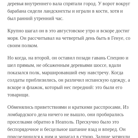
деревья внутреннего вала спрятали город. У ворот вокруг
барабана сидели ландскнехты и играли в кости, хотя и
был ранний утренний час.
Крупно шагал он в это августовское утро и вскоре достиг
моря. Он рассчитывал на четвертый день быть в Генуе, со
своим полком.
Но когда, на второй, он оставил позади гавань Специю и
шел прямым, не обсаженным деревьями шоссе, вдали
показался полк, маршировавший ему навстречу. Когда
солдаты приблизились, он различил испанскую одежду, а
вскоре и флажок, который нес передний: это были его
товарищи.
Обменялись приветствиями и краткими расспросами, Из
ломбардского дела ничего не вышло, они пробирались
проселками обратно в Неаполь. Прескучно было это
беспорядочное и бесцельное шатание взад и вперед. Он
присоединился к ним и зашагал в строю. Задние затянули