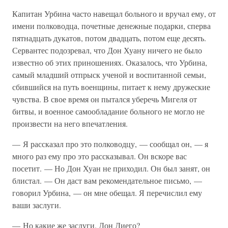
Капитан Урбина часто навещал больного и вручал ему, от
имени полководца, почетные денежные подарки, сперва
пятнадцать дукатов, потом двадцать, потом еще десять.
Сервантес подозревал, что Дон Хуану ничего не было
известно об этих приношениях. Оказалось, что Урбина,
самый младший отпрыск ученой и воспитанной семьи,
сбившийся на путь военщины, питает к нему дружеские
чувства. В свое время он пытался уберечь Мигеля от
битвы, и военное самообладание больного не могло не
произвести на него впечатления.
— Я рассказал про это полководцу, — сообщал он, — я
много раз ему про это рассказывал. Он вскоре вас
посетит. — Но Дон Хуан не приходил. Он был занят, он
блистал. — Он даст вам рекомендательное письмо, —
говорил Урбина, — он мне обещал. Я перечислил ему
ваши заслуги.
— Но какие же заслуги. Дон Диего?