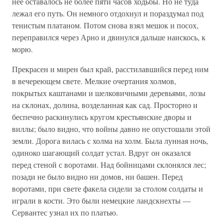
нее оставалось не более пяти часов ходьбы. Но не туда
лежал его путь. Он немного отдохнул и пораздумал под
тенистым платаном. Потом снова взял мешок и посох,
переправился через Арно и двинулся дальше наискось, к
морю.
Прекрасен и мирен был край, расстилавшийся перед ним
в вечереющем свете. Мелкие очертания холмов,
покрытых каштанами и шелковичными деревьями, лозы
на склонах, долина, возделанная как сад. Просторно и
беспечно раскинулись кругом крестьянские дворы и
виллы; было видно, что войны давно не опустошали этой
земли. Дорога вилась с холма на холм. Была лунная ночь,
одиноко шагающий солдат устал. Вдруг он оказался
перед стеной с воротами. Над бойницами склонялся лес;
позади не было видно ни домов, ни башен. Перед
воротами, при свете факела сидели за столом солдаты и
играли в кости. Это были немецкие ландскнехты —
Сервантес узнал их по платью.