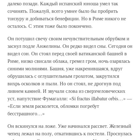
далеко позади. Каждый испанский юноша умел так
сочинять. Пожалуй, всего умнее было бы пробрить
тонзуру и добиваться бенефиции. Но в Риме никого не
осталось. С этим тоже было покончено.
Он потушил свечу своим нечувствительным обрубком и
заснул подле Анжелины. Он редко видел сны. Сегодня он
видел сон. Он стоял перед своей ватиканской башней в
Риме, низко свисали облака, гремел гром, ночь озарялась
синими молниями. Башня, уже накренившаяся, вдруг
обрушилась с оглушительным грохотом, закрутился
вихрь осколков и пыли. Но он стоял, не дрогнув под
ливнем камней. И звучали слова из сверхчеловеческих
уст, напутствие Фумагалли: «Si fractus illabatur orbis…» —
«Если земля расколется, обломки погребут
бесстрашного…»
Он вскинулся на ложе. Уже начинался рассвет. Железный
чепец лежал на полу, откатившись к постели. Проснулась