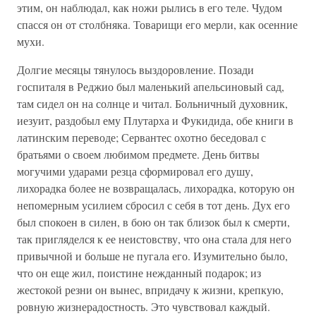
этим, он наблюдал, как ножи рылись в его теле. Чудом
спасся он от столбняка. Товарищи его мерли, как осенние
мухи.
Долгие месяцы тянулось выздоровление. Позади
госпиталя в Реджио был маленький апельсиновый сад,
там сидел он на солнце и читал. Больничный духовник,
иезуит, раздобыл ему Плутарха и Фукидида, обе книги в
латинским переводе; Сервантес охотно беседовал с
братьями о своем любимом предмете. День битвы
могучими ударами резца сформировал его душу,
лихорадка более не возвращалась, лихорадка, которую он
непомерным усилием сбросил с себя в тот день. Дух его
был спокоен в силен, в бою он так близок был к смерти,
так пригляделся к ее неистовству, что она стала для него
привычной и больше не пугала его. Изумительно было,
что он еще жил, поистине нежданный подарок; из
жестокой резни он вынес, впридачу к жизни, крепкую,
ровную жизнерадостность. Это чувствовал каждый.