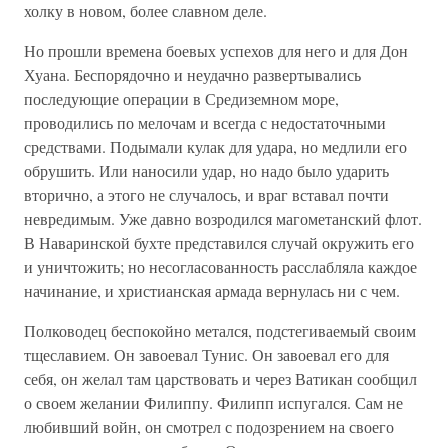
холку в новом, более славном деле.
Но прошли времена боевых успехов для него и для Дон
Хуана. Беспорядочно и неудачно развертывались
последующие операции в Средиземном море,
проводились по мелочам и всегда с недостаточными
средствами. Подымали кулак для удара, но медлили его
обрушить. Или наносили удар, но надо было ударить
вторично, а этого не случалось, и враг вставал почти
невредимым. Уже давно возродился магометанский флот.
В Наваринской бухте представился случай окружить его
и уничтожить; но несогласованность расслабляла каждое
начинание, и христианская армада вернулась ни с чем.
Полководец беспокойно метался, подстегиваемый своим
тщеславием. Он завоевал Тунис. Он завоевал его для
себя, он желал там царствовать и через Ватикан сообщил
о своем желании Филиппу. Филипп испугался. Сам не
любивший войн, он смотрел с подозрением на своего