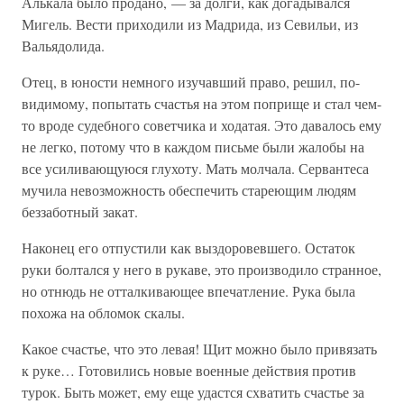
Алькала было продано, — за долги, как догадывался
Мигель. Вести приходили из Мадрида, из Севильи, из
Вальядолида.
Отец, в юности немного изучавший право, решил, по-
видимому, попытать счастья на этом поприще и стал чем-
то вроде судебного советчика и ходатая. Это давалось ему
не легко, потому что в каждом письме были жалобы на
все усиливающуюся глухоту. Мать молчала. Сервантеса
мучила невозможность обеспечить стареющим людям
беззаботный закат.
Наконец его отпустили как выздоровевшего. Остаток
руки болтался у него в рукаве, это производило странное,
но отнюдь не отталкивающее впечатление. Рука была
похожа на обломок скалы.
Какое счастье, что это левая! Щит можно было привязать
к руке… Готовились новые военные действия против
турок. Быть может, ему еще удастся схватить счастье за