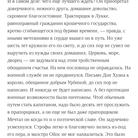
И в самом деле: чего еще лучшего ждать? Он приобретал
доверчивого, нежного друга, домашнее довольство,
скромное благосостояние. Трактирщик в Лукке,
равноправный гражданин крошечного государства,
кротко сгибающегося под бурями времени, — правда, с
иными мечтаниями в сердце вышел он в путь. Но уже
шесть лет кружило его по свету, и до сих пор не сумел он
выручить из нужды своих домашних. Церковь, море,
дворец — он задумался над этим тройственным
обещанием счастья. На нем пословица не оправдалась. На
военной службе он не продвинулся. Письмо Дон Хуана к
королю, обещанное добрым Урбиной, до сих пор не
написано. И никогда не будет написано. А без протекции
военные возможности были ничтожны. Чтоб обычным
путем стать капитаном, надо было десять лет прослужить
в прапорщиках, а он еще не был даже прапорщиком.
Мечтал он когда-то и о поэтической славе. Он задумчиво
усмехнулся. Строфы легко и благозвучно лились из-под
его пера, и маэстро Ойос не мог нахвалиться. Это было