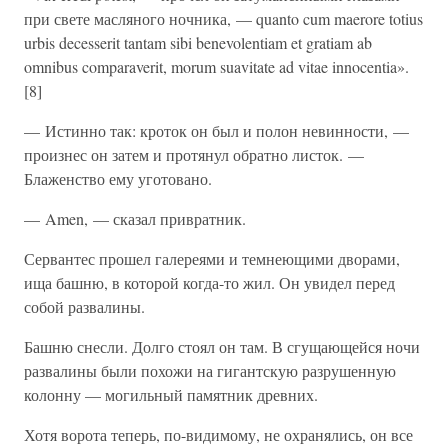
при свете масляного ночника, — quanto cum maerore totius
urbis decesserit tantam sibi benevolentiam et gratiam ab
omnibus comparaverit, morum suavitate ad vitae innocentia».
[8]
— Истинно так: кроток он был и полон невинности, —
произнес он затем и протянул обратно листок. —
Блаженство ему уготовано.
— Amen, — сказал привратник.
Сервантес прошел галереями и темнеющими дворами,
ища башню, в которой когда-то жил. Он увидел перед
собой развалины.
Башню снесли. Долго стоял он там. В сгущающейся ночи
развалины были похожи на гигантскую разрушенную
колонну — могильный памятник древних.
Хотя ворота теперь, по-видимому, не охранялись, он все