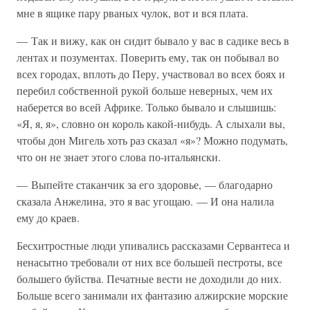
мне в ящике пару рваных чулок, вот и вся плата.
— Так и вижу, как он сидит бывало у вас в садике весь в
лентах и позументах. Поверить ему, так он побывал во
всех городах, вплоть до Перу, участвовал во всех боях и
перебил собственной рукой больше неверных, чем их
наберется во всей Африке. Только бывало и слышишь:
«Я, я, я», словно он король какой-нибудь. А слыхали вы,
чтобы дон Мигель хоть раз сказал «я»? Можно подумать,
что он не знает этого слова по-итальянски.
— Выпейте стаканчик за его здоровье, — благодарно
сказала Анжелина, это я вас угощаю. — И она налила
ему до краев.
Бесхитростные люди упивались рассказами Сервантеса и
ненасытно требовали от них все большей пестроты, все
большего буйства. Печатные вести не доходили до них.
Больше всего занимали их фантазию алжирские морские