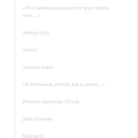
«Этот камень веками растёт через тёртое
поле….»
Лебеди-гуси
Август
Золотые шары
«В безбожном детстве, как в загоне…»
Римские каникулы. Гоголь
День Покрова
Моя свеча