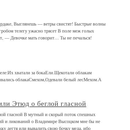
ердаке, Выглянешь — ветры свистят! Быстрые волны
С гробом телегу ужасно трясет В поле меж голых
ет, — Девочке мать говорит… Ты не печалься!
еле:Их хватали за бокаЕли.Щекотали облакам
ливались облакаСмехом,Одевали белый лесМехом.А
 или Этюд о беглой гласной
глой гласной В мутный и скорый поток спешных
ий и ликований о Владимире Высоцком мне бы не
жку дегтя или вывалить свою бочку меда, ибо