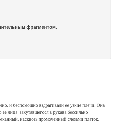
омительным фрагментом.
о, и беспомощно вздрагивали ее узкие плечи. Она
о ее лица, закутавшегося в рукава бессильно
мканный, насквозь промоченный слезами платок.