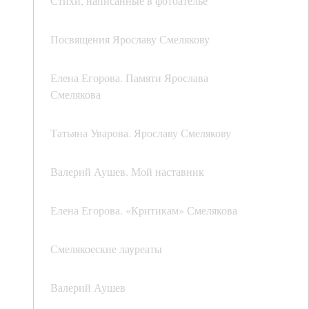
Стихи, написанные в фотоателье
Посвящения Ярославу Смелякову
Елена Егорова. Памяти Ярослава
Смелякова
Татьяна Уварова. Ярославу Смелякову
Валерий Аушев. Мой наставник
Елена Егорова. «Критикам» Смелякова
Смелякоеские лауреаты
Валерий Аушев