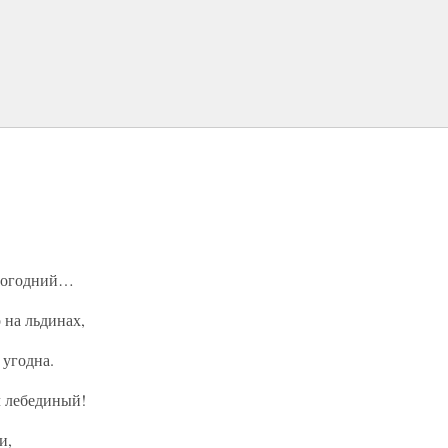
овогодний…
 на льдинах,
 угодна.
ч лебединый!
и,