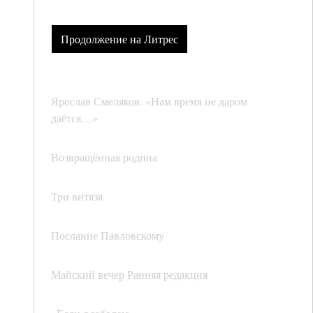
Продолжение на Литрес
Ярослав Смеляков. «Нам время не даром
даётся…»
Возвращённая родина
Три витязя
Послание Павловскому
Майский вечер Ранняя редакция