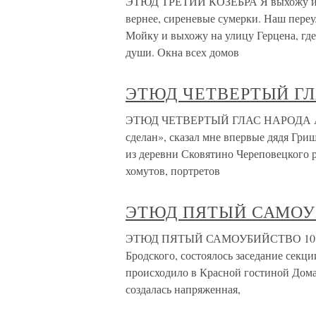
ЭТЮД ТРЕТИЙ КОЗЕБРА Я выхожу из св
вернее, сиреневые сумерки. Наш переу
Мойку и выхожу на улицу Герцена, гд
души. Окна всех домов
ЭТЮД ЧЕТВЕРТЫЙ ГЛ
ЭТЮД ЧЕТВЕРТЫЙ ГЛАС НАРОДА А что 
сделан», сказал мне впервые дядя Гри
из деревни Сковятино Череповецкого р
хомутов, портретов
ЭТЮД ПЯТЫЙ САМОУ
ЭТЮД ПЯТЫЙ САМОУБИЙСТВО 10 мая 1
Бродского, состоялось заседание секц
происходило в Красной гостиной Дома 
создалась напряженная,