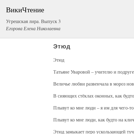
ВикиЧтение
Угрешская лира. Выпуск 3
Егорова Елена Николаевна
Этюд
Этюд
Татьяне Уваровой – учителю и подруге
Величье любви развенчала в мороз н
В сияющих стёклах оконных, как будто
Плывут ко мне люди – я им для чего-то
Плывут ко мне люди, как будто на кли
Этюд замыкает перо ускользающей туч