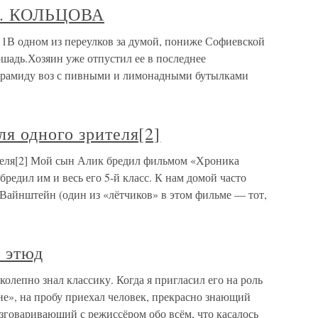
. КОЛЬЦОВА
дном из переулков за думой, пониже Софиевской
ошадь.Хозяин уже отпустил ее в последнее
ирамиду воз с пивными и лимонадными бутылками
я одного зрителя[2]
теля[2] Мой сын Алик бредил фильмом «Хроника
едил им и весь его 5-й класс. К нам домой часто
Вайнштейн (один из «лётчиков» в этом фильме — тот,
 этюд
лепно знал классику. Когда я пригласил его на роль
не», на пробу приехал человек, прекрасно знающий
азговаривающий с режиссёром обо всём, что касалось