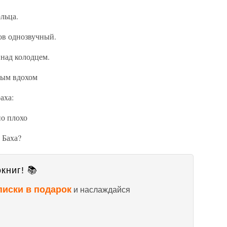
льца.
ов однозвучный.
 над колодцем.
ным вдохом
аха:
но плохо
 Баха?
книг! 📚
писки в подарок
и наслаждайся