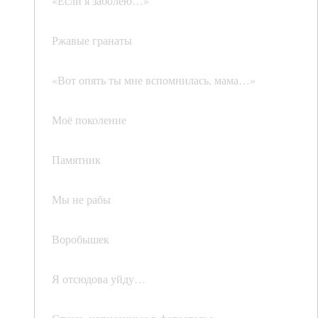
«Если я заболею…»
Ржавые гранаты
«Вот опять ты мне вспомнилась, мама…»
Моё поколение
Памятник
Мы не рабы
Воробышек
Я отсюдова уйду…