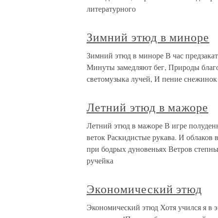
литературного
Зимний этюд в миноре
Зимний этюд в миноре В час предзака
Минуты замедляют бег, Природы благо
светомузыка лучей, И пение снежино
Летний этюд в мажоре
Летний этюд в мажоре В игре полуденн
веток Раскидистые рукава. И облаков 
при бодрых дуновеньях Ветров степных
ручейка
Экономический этюд
Экономический этюд Хотя учился я в э