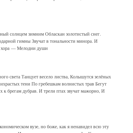
тный солнцем зимним Обласкан золотистый снег.
дарной гимны Звучат в тональности минора. И
к хора — Мелодии души
ого света Танцует весело листва, Колышутся зелёных
вихрастых тени По гребешкам волнистых трав Бегут
 к брегам дубрав. И трели птах звучат мажорно, И
кономическом вузе, но боже, как я ненавидел всю эту