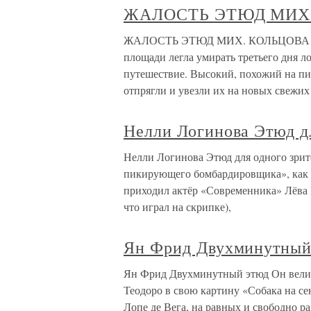
ЖАЛОСТЬ ЭТЮД МИХ
ЖАЛОСТЬ ЭТЮД МИХ. КОЛЬЦОВА 1В о
площади легла умирать третьего дня л
путешествие. Высокий, похожий на п
отпрягли и увезли их на новых свежих
Нелли Логинова Этюд дл
Нелли Логинова Этюд для одного зри
пикирующего бомбардировщика», как бр
приходил актёр «Современника» Лёва 
что играл на скрипке),
Ян Фрид Двухминутный
Ян Фрид Двухминутный этюд Он велико
Теодоро в свою картину «Собака на се
Лопе де Вега, на равных и свободно р