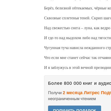
Берёз, белизной обтекаемых, чёрные ко
Сквозные сплетенья теней. Скрип шаг
Над свежестью снега – луна, как ведро
И где-то над выдохом либо над тягост
Чугунная туча нависла нежданного стр
Что если мне станет сейчас так отчаян
И я заблужусь в этой вечной прелюдии
Более 800 000 книг и аудио
2 месяца Литрес Под
Получи
неограниченным чтением
ПОЛУЧИТЬ ПОДАРОК