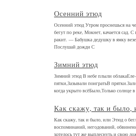
Осенний этюд
Осенний этюд Утром проснешься на ч
бегут по реке, Мокнет, качается сад. 
ракит. — Бабушка дедушку в ямку вез
Послушай дожди С
Зимний этюд
Зимний этюд В небе плыли облакаЕле-
пятки,Зазывали поигратьВ прятки.За
когда укрыто всёБыло,Только солнце в
Как скажу, так и было,
Как скажу, так и было, или Этюд о бе
воспоминаний, негодований, обвинен
хотелось тут же выплеснуть и свою ло