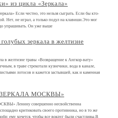
и» из цикла «Зеркала»
ркала» Если честно, это нельзя сыграть. Если бы кто-
й. Нет, не играл, а только подул на клавиши.Это мог
до упрашивать. Он уже выше
 голубых зеркала в желтизне
ала в желтизне травы «Возвращение к Ангкор-вату»
ным, в траве стрекотали кузнечики, вода в канале,
истьями лотосов и кажется застывшей, как и каменная
и «ЗЕРКАЛА МОСКВЫ»
СКВЫ» Ленину совершенно несвойственна
еспощадно критиковать своего противника, но в то же
обр: ему хочется, чтобы все вокруг были счастливы.В