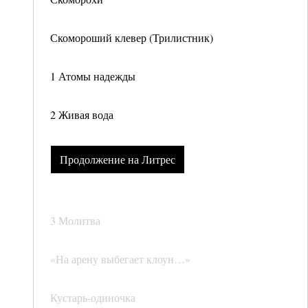
Скомороший клевер (Трилистник)
1 Атомы надежды
2 Живая вода
Продолжение на Литрес
3 Молитва
«На арену выбегает клоун…»
Кустарь-одиночка