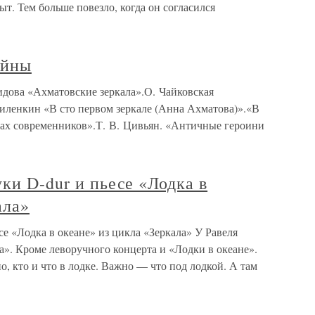
т. Тем больше повезло, когда он согласился
айны
идова «Ахматовские зеркала».О. Чайковская
Виленкин «В сто первом зеркале (Анна Ахматова)».«В
етах современников».Т. В. Цивьян. «Античные героини
уки D-dur и пьесе «Лодка в
ала»
се «Лодка в океане» из цикла «Зеркала» У Равеля
». Кроме леворучного концерта и «Лодки в океане».
, кто и что в лодке. Важно — что под лодкой. А там