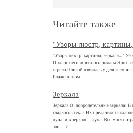
Читайте также
"Узоры люстр, картины, 
"Узоры люстр, картины, зеркала..." Уз
Пролог несочиненного романа Эрот, сме
стрела Пчелой взвилась у девственног
Блаженством
Зеркала
Зеркала О, добродетельные зеркала! В
гладкого стекла Их преданность холодн
луна, и в зеркале – луна. Все могут отр
зло… И