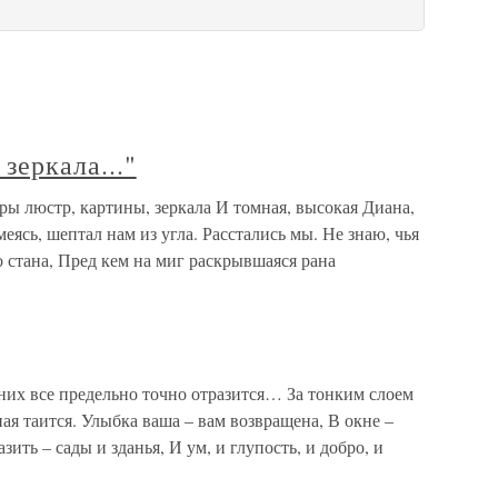
зеркала..."
оры люстр, картины, зеркала И томная, высокая Диана,
ясь, шептал нам из угла. Расстались мы. Не знаю, чья
о стана, Пред кем на миг раскрывшаяся рана
 них все предельно точно отразится… За тонким слоем
ая таится. Улыбка ваша – вам возвращена, В окне –
азить – сады и зданья, И ум, и глупость, и добро, и