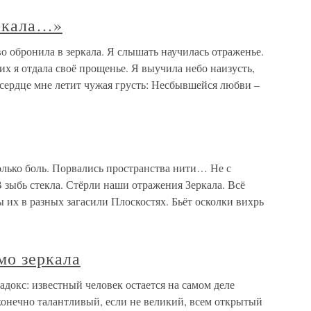
еркала…»
о обронила в зеркала. Я слышать научилась отраженье.
их я отдала своё прощенье. Я выучила небо наизусть,
сердце мне летит чужая грусть: Несбывшейся любви –
олько боль. Порвались пространства нити… Не с
 зыбь стекла. Стёрли наши отражения Зеркала. Всё
 их в разных загасили Плоскостях. Бьёт осколки вихрь
о зеркала
окс: известный человек остается на самом деле
конечно талантливый, если не великий, всем открытый