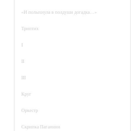
«И полыхнула в полдуши догадка…»
Триптих
I
II
III
Круг
Оркестр
Скрипка Паганини