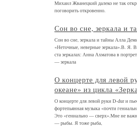
Михаил Жванецкий далеко не так откры
поговорить откровенно.
Сон во сне, зеркала и т
Сон во сне, зеркала и тайны Алла Дем
«Неточные, неверные зеркала».В. Я. 
ста зеркалах: Анна Ахматова в портр
— зеркала
О концерте для левой р
океане» из цикла «Зерк
О концерте для левой руки D-dur и пье
фортепьянная музыка «почти гениальна
Это «гениально — сверх».Мне не важно
— рыбы. Я тоже рыба,