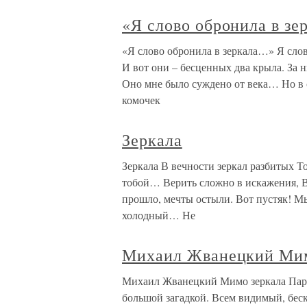
«Я слово обронила в з
«Я слово обронила в зеркала…» Я слов
И вот они – бесценных два крыла. За н
Оно мне было суждено от века… Но в 
комочек
Зеркала
Зеркала В вечности зеркал разбитых Т
тобой… Верить сложно в искажения, В
прошло, мечты остыли. Вот пустяк! Мы
холодный… Не
Михаил Жванецкий Мим
Михаил Жванецкий Мимо зеркала Парад
большой загадкой. Всем видимый, бес