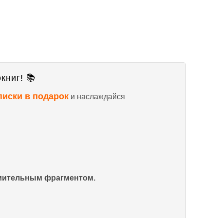
книг! 📚
писки в подарок
и наслаждайся
омительным фрагментом.