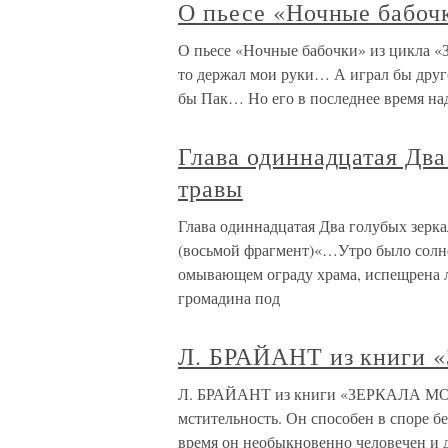
О пьесе «Ночные бабочк
О пьесе «Ночные бабочки» из цикла «Зе
то держал мои руки… А играл бы друго
бы Пак… Но его в последнее время на
Глава одиннадцатая Два
травы
Глава одиннадцатая Два голубых зерк
(восьмой фрагмент)«…Утро было солнеч
омывающем ограду храма, испещрена л
громадина под
Л. БРАЙАНТ из книг
Л. БРАЙАНТ из книги «ЗЕРКАЛА МО
мстительность. Он способен в споре б
время он необыкновенно человечен и д