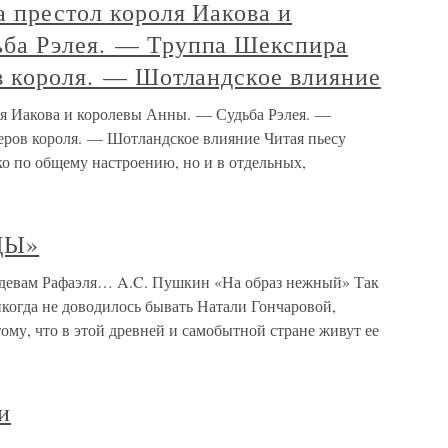
а престол короля Иакова и
ьба Рэлея. — Труппа Шекспира
ов короля. — Шотландское влияние
оля Иакова и королевы Анны. — Судьба Рэлея. —
еров короля. — Шотландское влияние Читая пьесу
ко по общему настроению, но и в отдельных,
ДЫ»
ам Рафаэля… A.C. Пушкин «На образ нежный» Так
икогда не доводилось бывать Натали Гончаровой,
тому, что в этой древней и самобытной стране живут ее
и