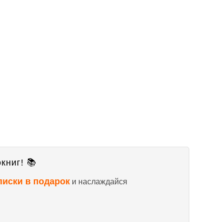
книг! 📚
писки в подарок
и наслаждайся