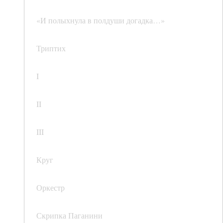
«И полыхнула в полдуши догадка…»
Триптих
I
II
III
Круг
Оркестр
Скрипка Паганини