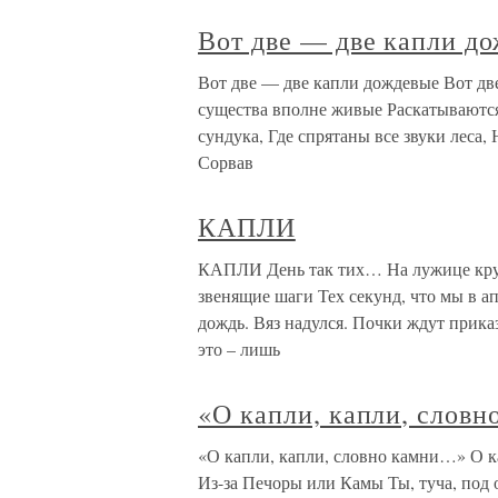
Вот две — две капли д
Вот две — две капли дождевые Вот дв
существа вполне живые Раскатываются 
сундука, Где спрятаны все звуки леса,
Сорвав
КАПЛИ
КАПЛИ День так тих… На лужице круг
звенящие шаги Тех секунд, что мы в 
дождь. Вяз надулся. Почки ждут приказа
это – лишь
«О капли, капли, слов
«О капли, капли, словно камни…» О к
Из-за Печоры или Камы Ты, туча, под