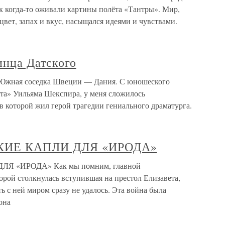
к когда-то оживали картины полёта «Тантры». Мир,
вет, запах и вкус, насыщался идеями и чувствами.
инца Датского
 Южная соседка Швеции — Дания. С юношеского
лета» Уильяма Шекспира, у меня сложилось
 в которой жил герой трагедии гениального драматурга.
КИЕ КАПЛИ ДЛЯ «ИРОДА»
Я «ИРОДА» Как мы помним, главной
рой столкнулась вступившая на престол Елизавета,
ь с ней миром сразу не удалось. Эта война была
она