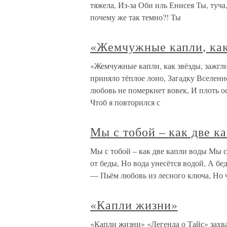
тяжела, Из-за Оби иль Енисея Ты, туч
почему же так темно?! Ты
«Жемчужные капли, как
«Жемчужные капли, как звёзды, зажгл
приняло тёплое лоно, Загадку Вселенн
любовь не померкнет вовек, И плоть 
Чтоб я повторился с
Мы с тобой – как две к
Мы с тобой – как две капли воды Мы с
от беды, Но вода унесётся водой, А бе
— Пьём любовь из лесного ключа, Но ч
«Капли жизни»
«Капли жизни» «Легенда о Тайс» захва