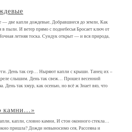
ождевые
е — две капли дождевые, Добравшиеся до земли, Как
в пыли. И ветер прямо с поднебесья Бросает ключ от
 Ночная летняя тоска. Сундук открыт — и вся природа,
и. День так сер… Ныряют капли с крыши. Танец их –
апреле слышим. День так свеж… Прошел весенний
. День так хмур, как осенью, но всё ж Знает вяз, что
но камни…»
апли, капли, словно камни, И стон оконного стекла…
 окно пришла? Дожди невыносимо сея, Рассеяна и