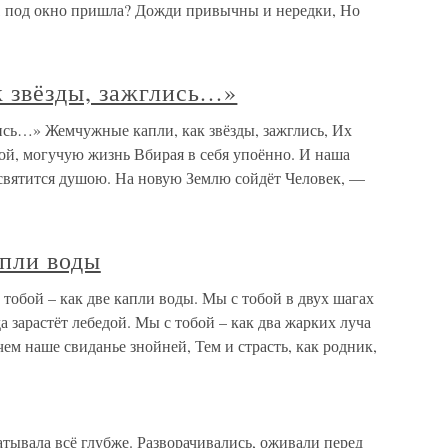
а, под окно пришла? Дожди привычны и нередки, Но
 звёзды, зажглись…»
ись…» Жемчужные капли, как звёзды, зажглись, Их
ой, могучую жизнь Вбирая в себя упоённо. И наша
освятится душою. На новую Землю сойдёт Человек, —
апли воды
 тобой – как две капли воды. Мы с тобой в двух шагах
да зарастёт лебедой. Мы с тобой – как два жарких луча
ем наше свиданье знойней, Тем и страсть, как родник,
тывала всё глубже. Разворачивались, оживали перед