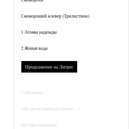
Скомороший клевер (Трилистник)
1 Атомы надежды
2 Живая вода
Продолжение на Литрес
3 Молитва
«На арену выбегает клоун…»
Кустарь-одиночка