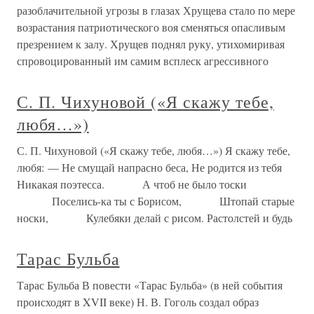
разоблачительной угрозы в глазах Хрущева стало по мере
возрастания патриотического воя сменяться опасливым
презрением к залу. Хрущев поднял руку, утихомиривая
спровоцированный им самим всплеск агрессивного
С. П. Чихуновой («Я скажу тебе,
любя…»)
С. П. Чихуновой («Я скажу тебе, любя…») Я скажу тебе,
любя: — Не смущай напрасно беса, Не родится из тебя
Никакая поэтесса. А чтоб не было тоски
Поселись-ка ты с Борисом, Штопай старые
носки, Кулебяки делай с рисом. Растолстей и будь
Тарас Бульба
Тарас Бульба В повести «Тарас Бульба» (в ней события
происходят в XVII веке) Н. В. Гоголь создал образ