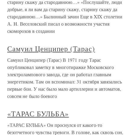
старину скажу да стародавнюю…» «Послушайте, люди
добрые, я ли вам да старину скажу, старину скажу да
стародавнюю…» Былинный зачин Еще в XIX столетии
А. H. Веселовский писал о возможности yчастия
скомоpохов в создании
Самуил Ценципер (Тарас)
Самуил Ценципер (Тарас) В 1971 году Тарас
опубликовал заметку в многотиражке Московского
электролампового завода, где он работал главным
энергетиком. Там он вспоминал: 31 октября завязались
первые бои. У нас было мало артиллерии и автоматов,
совсем не было боевого
«ТАРАС БУЛЬБА»
«ТАРАС БУЛЬБА» Он проснулся от какого-то
безотчетного чувства тревоги. В голове, как сквозь сон,