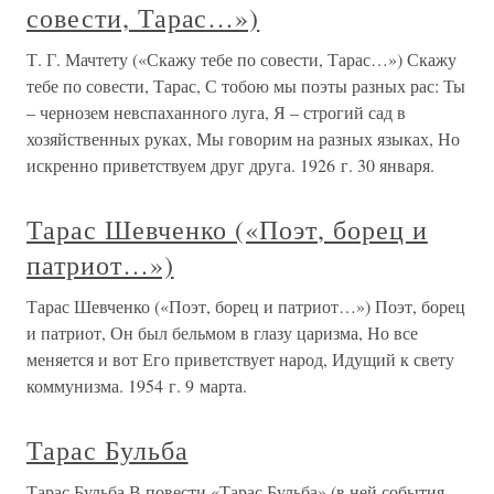
совести, Тарас…»)
Т. Г. Мачтету («Скажу тебе по совести, Тарас…») Скажу
тебе по совести, Тарас, С тобою мы поэты разных рас: Ты
– чернозем невспаханного луга, Я – строгий сад в
хозяйственных руках, Мы говорим на разных языках, Но
искренно приветствуем друг друга. 1926 г. 30 января.
Тарас Шевченко («Поэт, борец и
патриот…»)
Тарас Шевченко («Поэт, борец и патриот…») Поэт, борец
и патриот, Он был бельмом в глазу царизма, Но все
меняется и вот Его приветствует народ, Идущий к свету
коммунизма. 1954 г. 9 марта.
Тарас Бульба
Тарас Бульба В повести «Тарас Бульба» (в ней события