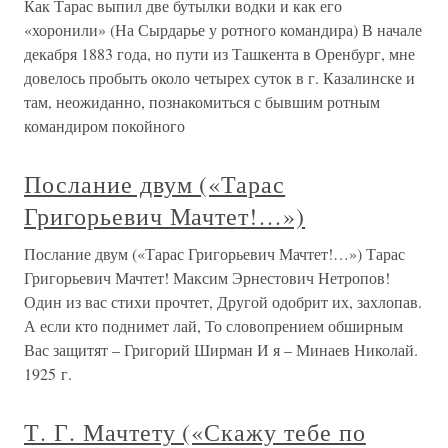
Как Тарас выпил две бутылки водки и как его
«хоронили» (На Сырдарье у ротного командира) В начале
декабря 1883 года, но пути из Ташкента в Оренбург, мне
довелось пробыть около четырех суток в г. Казалинске и
там, неожиданно, познакомиться с бывшим ротным
командиром покойного
Послание двум («Тарас
Григорьевич Мачтет!…»)
Послание двум («Тарас Григорьевич Мачтет!…») Тарас
Григорьевич Мачтет! Максим Эрнестович Нетропов!
Один из вас стихи прочтет, Другой одобрит их, захлопав.
А если кто поднимет лай, То словопрением обширным
Вас защитят – Григорий Ширман И я – Минаев Николай.
1925 г.
Т. Г. Мачтету («Скажу тебе по