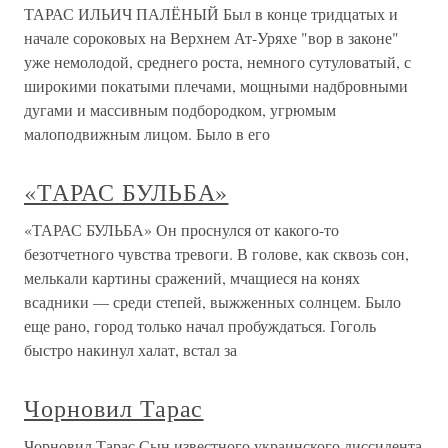
ТАРАС ИЛЬИЧ ПАЛЁНЫЙ Был в конце тридцатых и
начале сороковых на Верхнем Ат-Уряхе "вор в законе"
уже немолодой, среднего роста, немного сутуловатый, с
широкими покатыми плечами, мощными надбровными
дугами и массивным подбородком, угрюмым
малоподвижным лицом. Было в его
«ТАРАС БУЛЬБА»
«ТАРАС БУЛЬБА» Он проснулся от какого-то
безотчетного чувства тревоги. В голове, как сквозь сон,
мелькали картины сражений, мчащиеся на конях
всадники — среди степей, выжженных солнцем. Было
еще рано, город только начал пробуждаться. Гоголь
быстро накинул халат, встал за
Чорновил Тарас
Чорновил Тарас Сын известного украинского диссидента