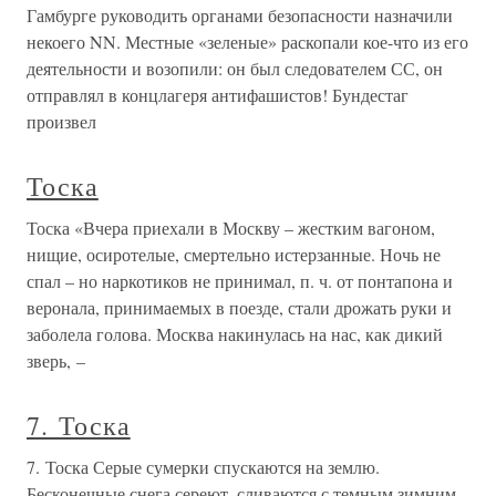
Гамбурге руководить органами безопасности назначили
некоего NN. Местные «зеленые» раскопали кое-что из его
деятельности и возопили: он был следователем СС, он
отправлял в концлагеря антифашистов! Бундестаг
произвел
Тоска
Тоска «Вчера приехали в Москву – жестким вагоном,
нищие, осиротелые, смертельно истерзанные. Ночь не
спал – но наркотиков не принимал, п. ч. от понтапона и
веронала, принимаемых в поезде, стали дрожать руки и
заболела голова. Москва накинулась на нас, как дикий
зверь, –
7. Тоска
7. Тоска Серые сумерки спускаются на землю.
Бесконечные снега сереют, сливаются с темным зимним